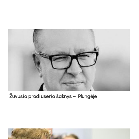
Žu­vu­sio pro­diu­se­rio šak­nys – Plun­gė­je