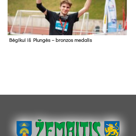
Bė­gi­kui iš Plun­gės – bron­zos me­da­lis