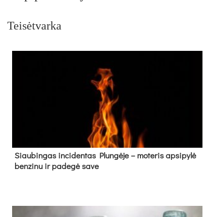
Teisėtvarka
Siau­bin­gas in­ci­den­tas Plun­gė­je – mo­te­ris ap­si­py­lė
ben­zi­nu ir pa­de­gė sa­ve