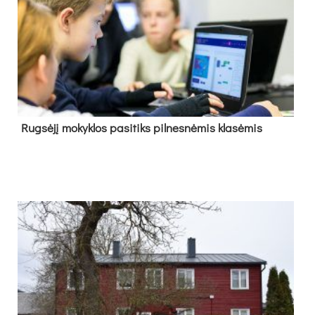
Rug­sė­jį mo­kyk­los pa­si­tiks pil­nes­nė­mis kla­sė­mis