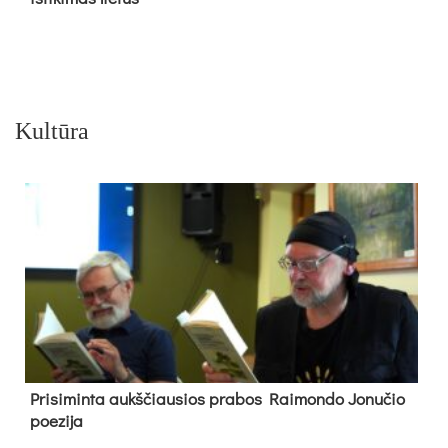
Kultūra
Pri­si­min­ta aukš­čiau­sios pra­bos Rai­mon­do Jo­nu­čio
poe­zi­ja