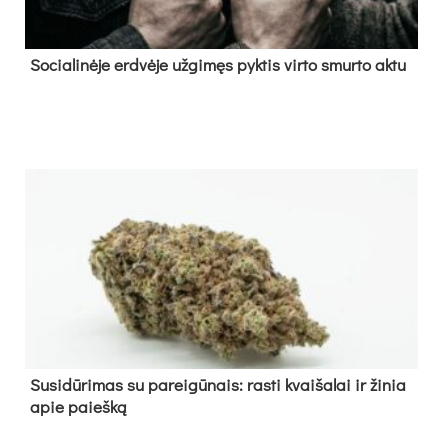
So­cia­li­nė­je erd­vė­je už­gi­męs pyk­tis vir­to smur­to ak­tu
Su­si­dū­ri­mas su pa­rei­gū­nais: ras­ti kvai­ša­lai ir ži­nia
apie paieš­ką