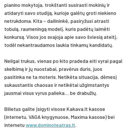
pianino mokytoja, trokštanti susirasti mokinių ir
atidaryti savo studiją, kurioje galėtų groti niekieno
netrukdoma. Kita – dailininkė, pasiryžusi atrasti
tobulą, raumeningą modelį, kuris padėtų laimėti
konkursą. Visos jos svajoja apie savo šviesią ateitį,
todėl nekantraudamos laukia tinkamų kandidatų.
Neilgai trukus, vienas po kito pradeda eiti vyrai pagal
skelbimą ir jų nuostabai, pravėrus duris, juos
pasitinka ne ta moteris. Netikėta situacija, dėmesį
sukaustantis chaosas ir netikėtai užgimstantys
jausmai visus vyrus palieka… be drabužių.
Bilietus galite įsigyti visose Kakava.lt kasose
(internetu, VAGA knygynuose, Maxima kasose) bei
internetu
www.dominoteatras.lt
.