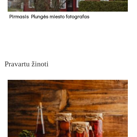
Pir­ma­sis Plun­gės mies­to fo­tog­ra­fas
Pravartu žinoti