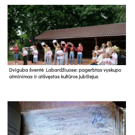
Dvi­gu­ba šven­tė La­bar­džiuo­se: pa­gerb­tas vys­ku­po
at­mi­ni­mas ir at­švęs­tas kul­tū­ros ju­bi­lie­jus