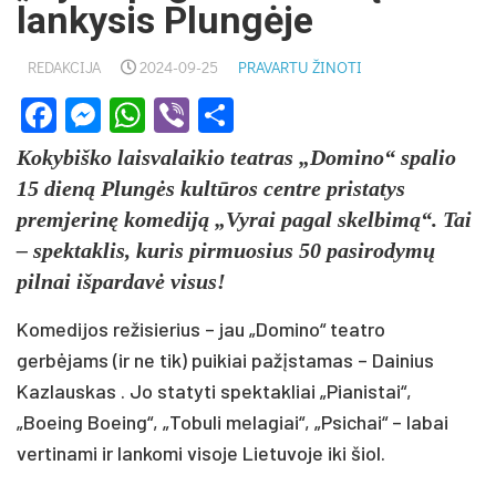
lankysis Plungėje
REDAKCIJA
2024-09-25
PRAVARTU ŽINOTI
Facebook
Messenger
WhatsApp
Viber
Share
Kokybiško laisvalaikio teatras „Domino“ spalio
15 dieną Plungės kultūros centre pristatys
premjerinę komediją „Vyrai pagal skelbimą“. Tai
– spektaklis, kuris pirmuosius 50 pasirodymų
pilnai išpardavė visus!
Komedijos režisierius – jau „Domino“ teatro
gerbėjams (ir ne tik) puikiai pažįstamas – Dainius
Kazlauskas . Jo statyti spektakliai „Pianistai“,
„Boeing Boeing“, „Tobuli melagiai“, „Psichai“ – labai
vertinami ir lankomi visoje Lietuvoje iki šiol.