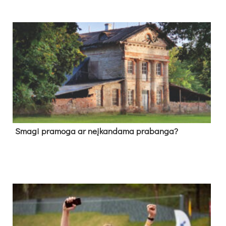
Sma­gi pra­mo­ga ar neį­kan­da­ma pra­ban­ga?