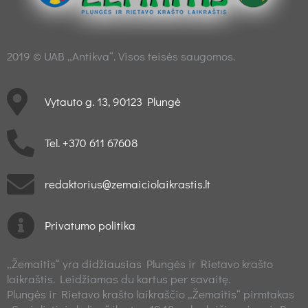
2019 © UAB „Antikva“. Visos teisės saugomos.
Vytauto g. 13, 90123 Plungė
Tel. +370 611 67608
redaktorius@zemaiciolaikrastis.lt
Privatumo politika
„Žemaitis“ yra didžiausias Plungės ir Rietavo krašto
laikraštis. Leidžiamas du kartus per savaitę.
Plungės ir Rietavo krašto laikraščio „Žemaitis“ pirmtakas