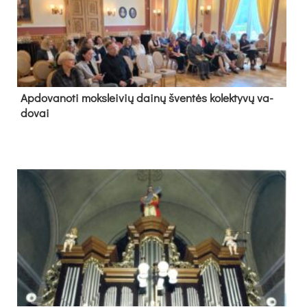
Ap­do­va­no­ti moks­lei­vių dai­nų šven­tės ko­lek­ty­vų va­
do­vai