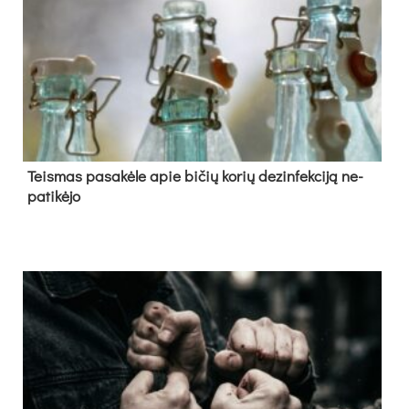
Teis­mas pa­sa­kė­le apie bi­čių ko­rių de­zin­fek­ci­ją ne­
pa­ti­kė­jo