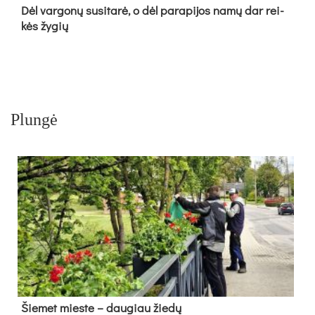
Dėl var­go­nų su­si­ta­rė, o dėl pa­ra­pi­jos na­mų dar rei­
kės žy­gių
Plungė
Šie­met mies­te – dau­giau žie­dų