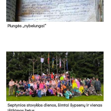
Plun­gės „ny­be­lun­gai“
Sep­ty­nios sto­vyk­los die­nos, šim­tai šyp­se­nų ir vie­nas
iš­ti­ki­mas lie­tus