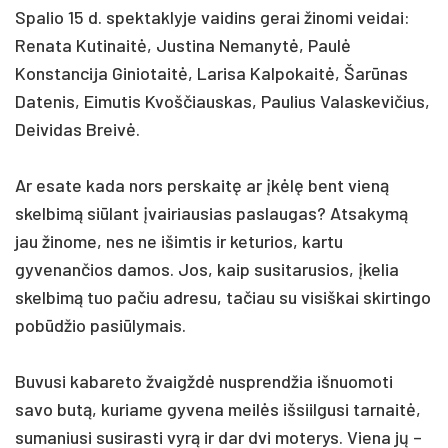
Spalio 15 d. spektaklyje vaidins gerai žinomi veidai:
Renata Kutinaitė, Justina Nemanytė, Paulė
Konstancija Giniotaitė, Larisa Kalpokaitė, Šarūnas
Datenis, Eimutis Kvoščiauskas, Paulius Valaskevičius,
Deividas Breivė.
Ar esate kada nors perskaitę ar įkėlę bent vieną
skelbimą siūlant įvairiausias paslaugas? Atsakymą
jau žinome, nes ne išimtis ir keturios, kartu
gyvenančios damos. Jos, kaip susitarusios, įkelia
skelbimą tuo pačiu adresu, tačiau su visiškai skirtingo
pobūdžio pasiūlymais.
Buvusi kabareto žvaigždė nusprendžia išnuomoti
savo butą, kuriame gyvena meilės išsiilgusi tarnaitė,
sumaniusi susirasti vyrą ir dar dvi moterys. Viena jų –