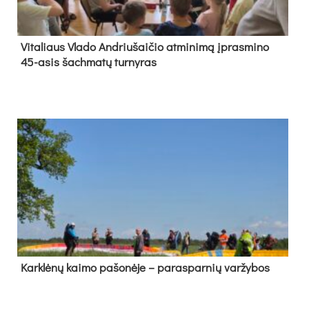
Vi­ta­liaus Vla­do And­riu­šai­čio at­mi­ni­mą įpras­mi­no
45-asis šach­ma­tų tur­ny­ras
Kark­lė­nų kai­mo pa­šo­nė­je – pa­ras­par­nių var­žy­bos