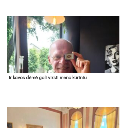
Ir ka­vos dė­mė ga­li virs­ti me­no kū­ri­niu