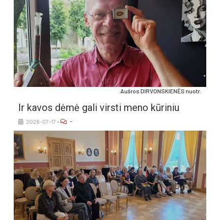
Auš­ros DIR­VONS­KIE­NĖS nuo­tr.
Ir ka­vos dė­mė ga­li virs­ti me­no kū­ri­niu
-
2026-07-17
•