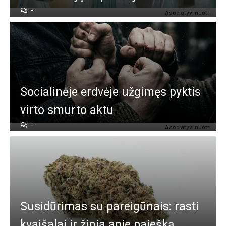
-
Asociatyvi nuotr.
So­cia­li­nė­je erd­vė­je už­gi­męs pyk­tis
vir­to smur­to ak­tu
-
Asociatyvi nuotr.
Su­si­dū­ri­mas su pa­rei­gū­nais: ras­ti
kvai­ša­lai ir ži­nia apie paieš­ką