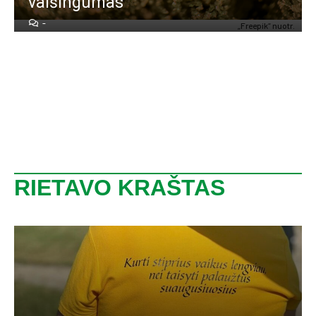
vai­šin­gu­mas
-
„Free­pik“ nuo­tr.
RIETAVO KRAŠTAS