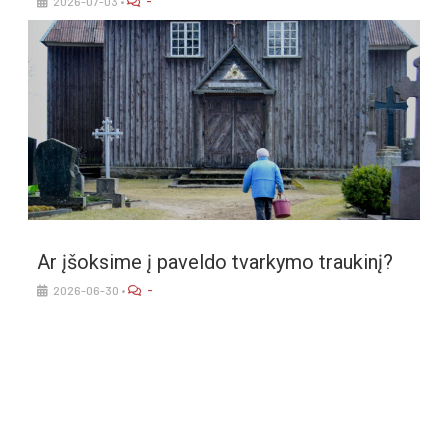
-
2026-07-03
•
Ar įšok­si­me į pa­vel­do tvar­ky­mo trau­ki­nį?
-
2026-06-30
•