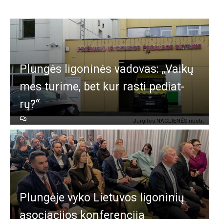
Plun­gės li­go­ni­nės va­do­vas: „Vai­kų
mes tu­ri­me, bet kur ras­ti pe­diat­
rų?“
-
Jur­gi­tos NAG­LIE­NĖS nuo­tr.
Plun­gė­je vy­ko Lie­tu­vos li­go­ni­nių
aso­cia­ci­jos kon­fe­ren­ci­ja