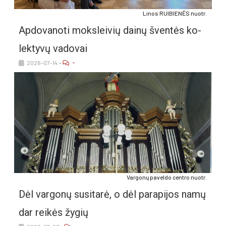
Li­nos RUI­BIE­NĖS nuo­tr.
Ap­do­va­no­ti moks­lei­vių dai­nų šven­tės ko­
lek­ty­vų va­do­vai
-
2026-07-14
•
Var­go­nų pa­vel­do cent­ro nuo­tr.
Dėl var­go­nų su­si­ta­rė, o dėl pa­ra­pi­jos na­mų
dar rei­kės žy­gių