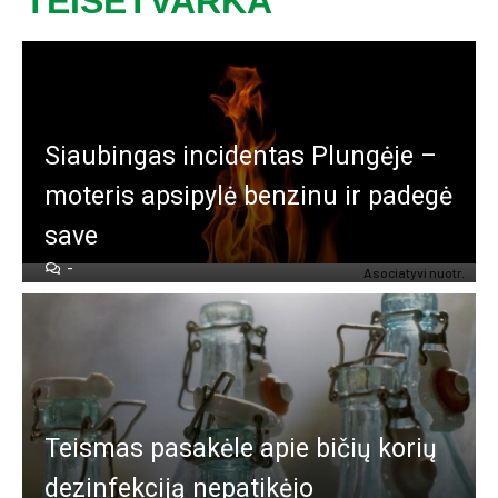
TEISĖTVARKA
Siau­bin­gas in­ci­den­tas Plun­gė­je –
mo­te­ris ap­si­py­lė ben­zi­nu ir pa­de­gė
sa­ve
-
Asociatyvi nuotr.
Teis­mas pa­sa­kė­le apie bi­čių ko­rių
de­zin­fek­ci­ją ne­pa­ti­kė­jo