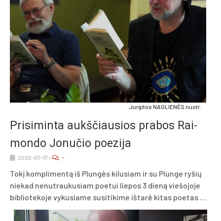
Jur­gi­tos NAG­LIE­NĖS nuo­tr.
Pri­si­min­ta aukš­čiau­sios pra­bos Rai­
mon­do Jo­nu­čio poe­zi­ja
-
2026-07-17
•
To­kį komp­li­men­tą iš Plun­gės ki­lu­siam ir su Plun­ge ry­šių
nie­kad ne­nut­rau­ku­siam poe­tui lie­pos 3 die­ną vie­šo­jo­je
bib­lio­te­ko­je vy­ku­sia­me su­si­ti­ki­me iš­ta­rė ki­tas poe­tas …