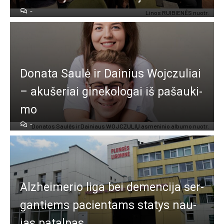
-
Li­nos RUI­BIE­NĖS nuo­tr.
Do­na­ta Sau­lė ir Dai­nius Wojc­zu­liai
– aku­še­riai gi­ne­ko­lo­gai iš pa­šau­ki­
mo
-
Do­na­tos Sau­lės ir Dai­niaus WOJC­ZU­LIŲ as­me­ni­nio al­bu­mo nuo­tr.
Alz­hei­me­rio li­ga bei de­men­ci­ja ser­
gan­tiems pa­cien­tams sta­tys nau­
jas pa­tal­pas