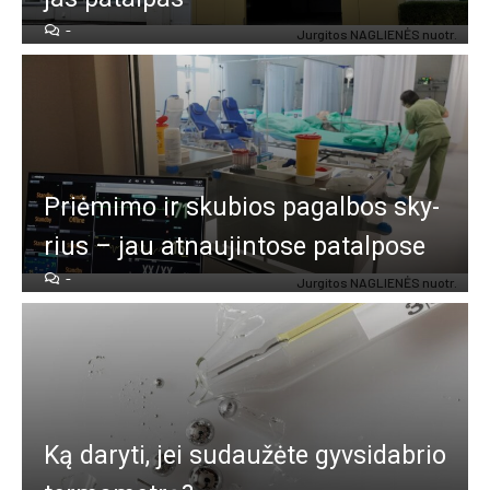
-
Jur­gi­tos NAG­LIE­NĖS nuo­tr.
Priė­mi­mo ir sku­bios pa­gal­bos sky­
rius – jau at­nau­jin­to­se pa­tal­po­se
-
Jur­gi­tos NAG­LIE­NĖS nuo­tr.
Ką da­ry­ti, jei su­dau­žė­te gyv­si­dab­rio