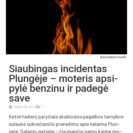
Asociatyvi nuotr.
Siau­bin­gas in­ci­den­tas
Plun­gė­je – mo­te­ris ap­si­
py­lė ben­zi­nu ir pa­de­gė
sa­ve
-
2026-08-07
•
Ket­vir­ta­die­nį pa­ry­čiais sku­bio­sios pa­gal­bos tar­ny­bos
su­lau­kė su­kre­čian­čio pra­ne­ši­mo apie ne­lai­mę Plun­
gė­je, Sa­lan­tų gat­vė­je – čia esan­čio na­mo kie­me mo­