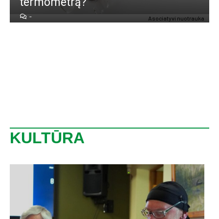
ter­mo­met­rą?
-
Aso­cia­ty­vi nuo­trau­ka
KULTŪRA