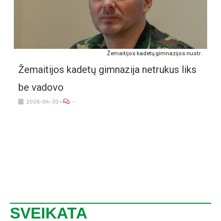
Že­mai­ti­jos ka­de­tų gim­na­zi­jos nuo­tr.
Že­mai­ti­jos ka­de­tų gim­na­zi­ja ne­tru­kus liks
be va­do­vo
2026-04-30
•
-
SVEIKATA