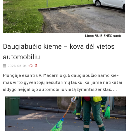
Li­nos RUI­BIE­NĖS nuo­tr.
Dau­gia­bu­čio kie­me – ko­va dėl vie­tos
au­to­mo­bi­liui
(1)
2026-08-04
•
Plun­gė­je esan­tis V. Ma­čer­nio g. 5 dau­gia­bu­čio na­mo kie­
mas vir­to gy­ven­to­jų ne­su­ta­ri­mų lau­ku, kai ja­me ne­ti­kė­tai
iš­dy­go neį­ga­lio­jo au­to­mo­bi­lio vie­tą žy­min­tis ženk­las. …