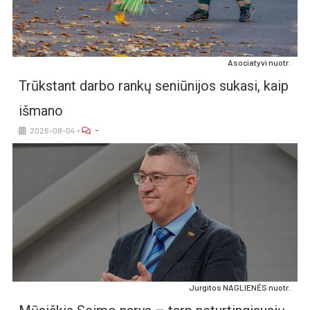
Asociatyvi nuotr.
Trūks­tant dar­bo ran­kų se­niū­ni­jos su­ka­si, kaip
iš­ma­no
-
2026-08-04
•
Jur­gi­tos NAG­LIE­NĖS nuo­tr.