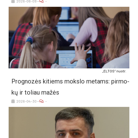
2026-06-09
•
-
„EL­TOS“ nuo­tr.
Prog­no­zės ki­tiems moks­lo me­tams: pir­mo­
kų ir to­liau ma­žės
2026-04-30
•
-