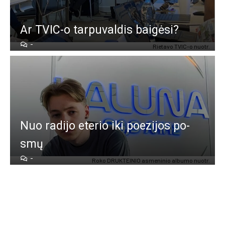
Ar TVIC-o tar­pu­val­dis bai­gė­si?
-
Rie­ta­vo TVIC-o nuo­tr.
Nuo ra­di­jo ete­rio iki poe­zi­jos po­
smų
-
Ro­ko DRUK­TEI­NIO as­me­ni­nio al­bu­mo nuo­tr.