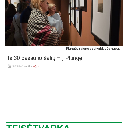
Plun­gės ra­jo­no sa­vi­val­dy­bės nuo­tr.
Iš 30 pa­sau­lio ša­lių – į Plun­gę
-
2026-07-31
•