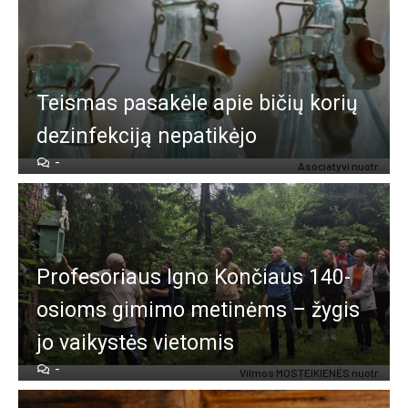
Teis­mas pa­sa­kė­le apie bi­čių ko­rių
de­zin­fek­ci­ją ne­pa­ti­kė­jo
-
Asociatyvi nuotr.
Pro­fe­so­riaus Ig­no Kon­čiaus 140-
osioms gimimo metinėms – žy­gis
jo vai­kys­tės vie­to­mis
-
Vil­mos MOS­TEI­KIE­NĖS nuo­tr.