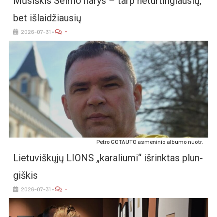
Mū­siš­kis Sei­mo na­rys – tarp ne­tur­tin­giau­sių,
bet iš­lai­džiau­sių
-
2026-07-31
•
Pet­ro GO­TAU­TO as­me­ni­nio al­bu­mo nuo­tr.
Lie­tu­viš­kų­jų LIONS „ka­ra­liu­mi“ iš­rink­tas plun­
giš­kis
-
2026-07-31
•