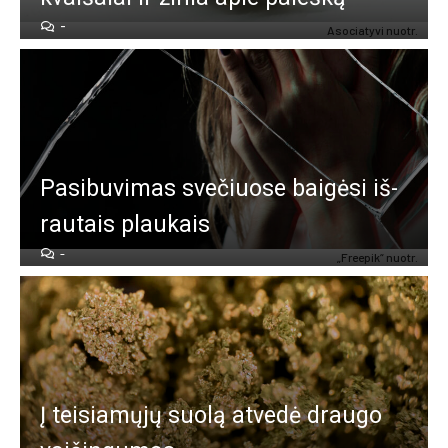
-
Asociatyvi nuotr.
Pa­si­bu­vi­mas sve­čiuo­se bai­gė­si iš­
rau­tais plau­kais
-
„Free­pik“ nuo­tr.
Į tei­sia­mų­jų suo­lą at­ve­dė drau­go