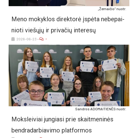
„Žemaičio“ nuotr.
Me­no mo­kyk­los di­rek­to­rė įspė­ta ne­be­pai­
nio­ti vie­šų­jų ir pri­va­čių in­te­re­sų
-
2026-06-23
•
Sand­ros ADO­MAI­TIE­NĖS nuo­tr.
Moks­lei­viai jun­gia­si prie skait­me­ni­nės
bend­ra­dar­bia­vi­mo plat­for­mos