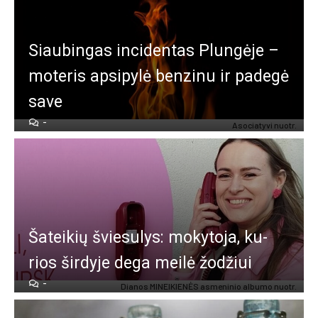
Siau­bin­gas in­ci­den­tas Plun­gė­je –
mo­te­ris ap­si­py­lė ben­zi­nu ir pa­de­gė
sa­ve
-
Asociatyvi nuotr.
Ša­tei­kių švie­su­lys: mo­ky­to­ja, ku­
rios šir­dy­je de­ga mei­lė žo­džiui
-
Dia­nos MI­NEI­KIE­NĖS as­me­ni­nio al­bu­mo nuo­tr.