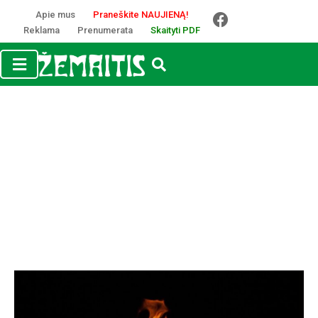
Apie mus
Praneškite NAUJIENĄ!
Reklama
Prenumerata
Skaityti PDF