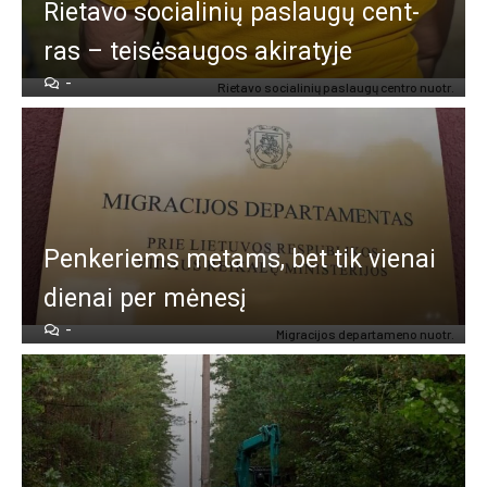
Rie­ta­vo so­cia­li­nių pa­slau­gų cent­
ras – tei­sė­sau­gos aki­ra­ty­je
-
Rie­ta­vo so­cia­li­nių pa­slau­gų cent­ro nuo­tr.
Pen­ke­riems me­tams, bet tik vie­nai
die­nai per mė­ne­sį
-
Mig­ra­ci­jos de­par­ta­me­no nuo­tr.