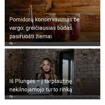
Pomidorų konservavimas be
vargo: greičiausias būdas
pasiruošti žiemai
-
Iš Plungės – į tarptautinę
nekilnojamojo turto rinką
-
Nuotr. iš asmeninio I. Šarkauskės albumo