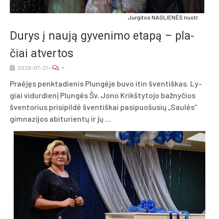
Jur­gi­tos NAG­LIE­NĖS nuo­tr.
Du­rys į nau­ją gy­ve­ni­mo eta­pą – pla­
čiai at­ver­tos
-
2026-07-21
•
Praė­jęs penk­ta­die­nis Plun­gė­je bu­vo itin šven­tiš­kas. Ly­
giai vi­dur­die­nį Plun­gės Šv. Jo­no Krikš­ty­to­jo baž­ny­čios
šven­to­rius pri­si­pil­dė šven­tiš­kai pa­si­puo­šu­sių „Sau­lės“
gim­na­zi­jos abi­tu­rien­tų ir jų …