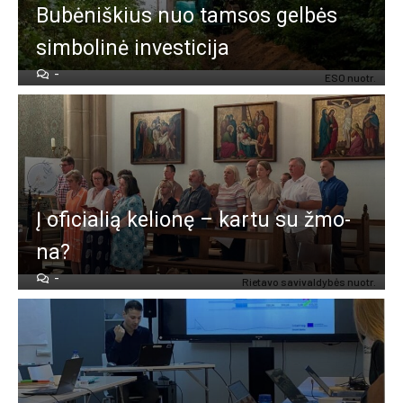
Bu­bė­niš­kius nuo tam­sos gel­bės
sim­bo­li­nė in­ves­ti­ci­ja
-
ESO nuo­tr.
Į ofi­cia­lią ke­lio­nę – kar­tu su žmo­
na?
-
Rie­ta­vo sa­vi­val­dy­bės nuo­tr.