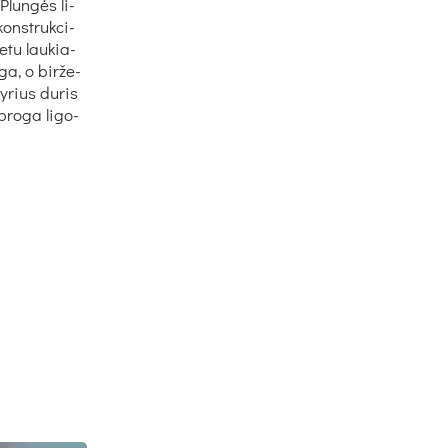
 Plun­gės li­
onst­ruk­ci­
e­tu lau­kia­
­ga, o bir­že­
ky­rius du­ris
pro­ga li­go­