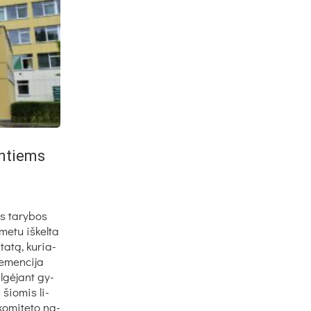
an­tiems
ės ta­ry­bos
me­tu iš­kel­ta
ta­tą, ku­ria­
e­men­ci­ja
l­gė­jant gy­
 šio­mis li­
ko­mi­te­to na­