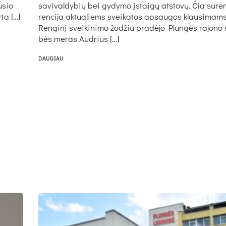
u­sio
sa­vi­val­dy­bių bei gy­dy­mo įstai­gų at­sto­vų. Čia su­re
r­ta […]
ren­ci­ja ak­tua­liems svei­ka­tos ap­sau­gos klau­si­mams 
Ren­gi­nį svei­ki­ni­mo žo­džiu pra­dė­jo Plun­gės ra­jo­no s
bės me­ras Aud­rius […]
DAUGIAU