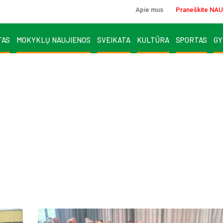
Apie mus
Praneškite NAU
TAS
MOKYKLŲ NAUJIENOS
SVEIKATA
KULTŪRA
SPORTAS
GY