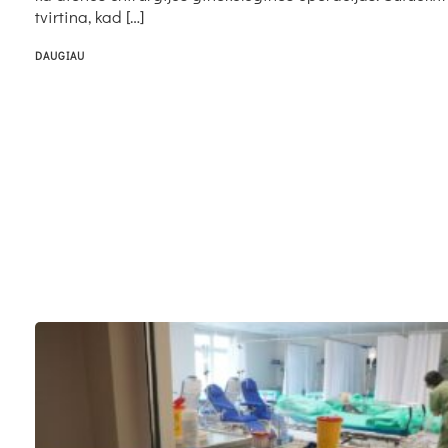
tvir­ti­na, kad […]
DAUGIAU