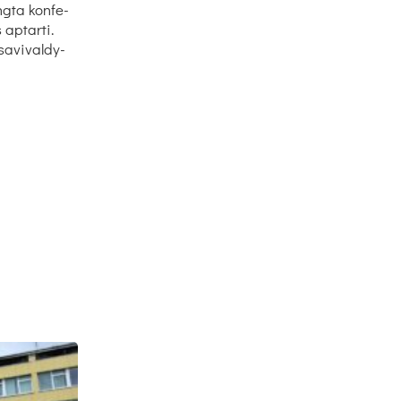
ng­ta kon­fe­
ap­tar­ti.
a­vi­val­dy­