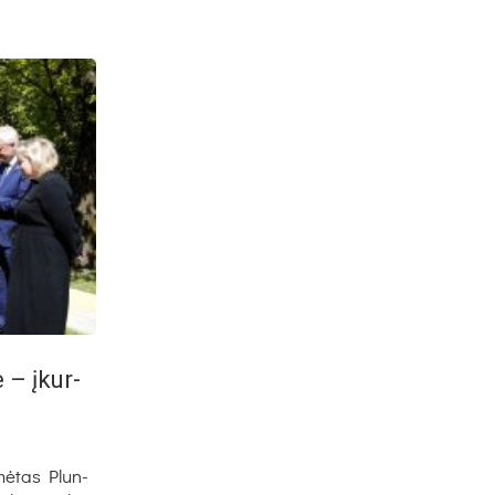
e – įkur­
y­mė­tas Plun­