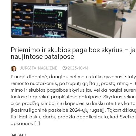
Priė­mi­mo ir sku­bios pa­gal­bos sky­rius – ja
nau­jin­to­se pa­tal­po­se
JURGITA NAGLIENĖ
2025-10-14
Plun­gės li­go­ni­nė, dau­giau nei me­tus lai­ko gy­ve­nu­si sta­ty
re­mon­to nuo­tai­ko­mis, po tru­pu­tį grįž­ta į įpras­tą rit­mą –
mi­mo ir sku­bios pa­gal­bos sky­rius jau vei­kia nau­jai su­re
tuo­to­se ir ge­ro­kai pra­plės­to­se pa­tal­po­se. Sky­riaus re­kon
ci­jos pra­džią sim­bo­li­niu kap­su­lės su laiš­ku atei­ties kar­
įka­si­mu li­go­ni­nė pa­skel­bė 2024-ųjų rug­sė­jį. Tą­kart džiau
tis il­gai lauk­tų dar­bų pra­džia ap­gai­les­tau­ta, kad Svei­ka­
ap­sau­gos […]
DAUGIAU