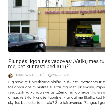
Plun­gės li­go­ni­nės va­do­vas: „Vai­kų mes tu­
me, bet kur ras­ti pe­diat­rų?“
JURGITA NAGLIENĖ
2026-05-08
Šią sa­vai­tę ži­niask­lai­da pla­čiai nu­švie­tė Pre­zi­den­to ir s
tos ap­sau­gos mi­nist­rės su­si­ta­ri­mą ras­ti prie­mo­nių ra­jo­
iš­sau­go­ti vai­kų li­gų sky­rius. „Že­mai­tis“ do­mė­jo­si, ką šis
di­mas reiš­kia Plun­gės li­go­ni­nei – ar ga­li­me ti­kė­tis, kad 
sky­rius bus at­kur­tas ir čia? Ši­to tei­ra­vo­mės Plun­gės li­go