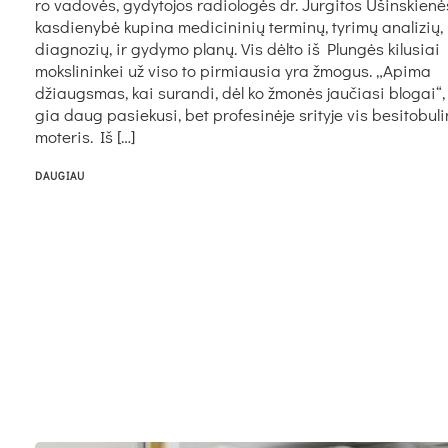
ro vadovės, gydytojos radiologės dr. Jurgitos Ušinskienė
kasdienybė kupina medicininių terminų, tyrimų analizių,
diagnozių, ir gydymo planų. Vis dėlto iš Plungės kilusiai
mokslininkei už viso to pirmiausia yra žmogus. „Api­ma
džiaugs­mas, kai su­ran­di, dėl ko žmo­nės jau­čia­si blo­gai“,
gia daug pa­sie­ku­si, bet pro­fe­si­nė­je sri­ty­je vis be­si­to­bu­li
mo­te­ris. Iš […]
DAUGIAU