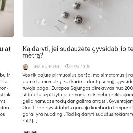
u at­
Ką da­ry­ti, jei su­dau­žė­te gyv­si­dab­rio 
met­rą?
LINA RUIBIENĖ
2025-10-10
­bų ir
Vos tik pa­ju­tę pir­muo­sius per­ša­li­mo simp­to­mus į 
 Priė­
pa­me ter­mo­met­rą, kai ku­rie – dar tą se­ną­jį, gyv­si­da
­mon­
tu­vo­je pa­gal Eu­ro­pos Są­jun­gos di­rek­ty­vas nuo 2
st­ruk­
si­dab­riu už­pil­dy­tais ter­mo­met­rais ne­bep­re­kiau­ja
toms
ge­lio na­muo­se to­kių dar ga­li­ma at­ras­ti. Gy­ven­to­j
­gian­
ži­no­ti, kad gyv­si­dab­ris ga­ruo­ja kam­ba­rio tem­pe­ra­tū
tos
ga­rai yra nuo­din­gi. Tad ką da­ry­ti su­du­žus to­kiam 
rui? […]
DAUGIAU