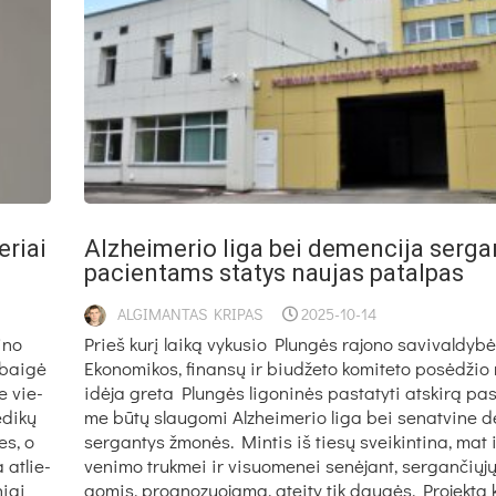
­riai
Alz­hei­me­rio li­ga bei de­men­ci­ja ser­g
pa­cien­tams sta­tys nau­jas pa­tal­pas
ALGIMANTAS KRIPAS
2025-10-14
i­no
Prieš ku­rį lai­ką vy­ku­sio Plun­gės ra­jo­no sa­vi­val­dy­b
 bai­gė
Eko­no­mi­kos, fi­nan­sų ir biu­dže­to ko­mi­te­to po­sė­džio 
ne vie­
idė­ja gre­ta Plun­gės li­go­ni­nės pa­sta­ty­ti at­ski­rą pa­s
di­kų
me bū­tų slau­go­mi Alz­hei­me­rio li­ga bei se­nat­vi­ne d
tes, o
ser­gan­tys žmo­nės. Min­tis iš tie­sų svei­kin­ti­na, mat i
 at­lie­
ve­ni­mo truk­mei ir vi­suo­me­nei se­nė­jant, ser­gan­čių­jų
niai
go­mis, pro­gno­zuo­ja­ma, atei­ty tik dau­gės. Pro­jek­tą 