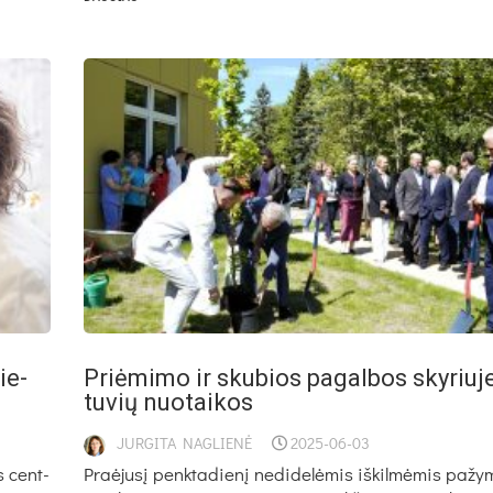
ie­
Priė­mi­mo ir sku­bios pa­gal­bos sky­riu­j
tu­vių nuo­tai­kos
JURGITA NAGLIENĖ
2025-06-03
os cent­
Praė­ju­sį penk­ta­die­nį ne­di­de­lė­mis iš­kil­mė­mis pa­ž