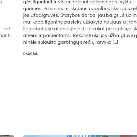
s
gės li­go­ni­nei ir vi­sam ra­jo­nui reikš­min­gas įvy­kis –
go­ni­nės Priė­mi­mo ir sku­bios pa­gal­bos sky­riaus re­k
jos už­baig­tu­vės. Sta­ty­bos dar­bai jau baig­ti, šiuo m
ma, ka­da li­go­ni­nę pa­sieks už­sa­ky­ta nau­jau­sia įran
 – tei­
lio pa­bai­go­je at­si­nau­ji­nęs ir ge­ro­kai pra­si­plė­tęs s
­nan­ti
at­vers ir pa­cien­tams. Re­konst­ruk­ci­jos už­baig­tu­vių 
ni­nė­je su­lauk­ta gar­bin­gų sve­čių: at­vy­ko […]
DAUGIAU