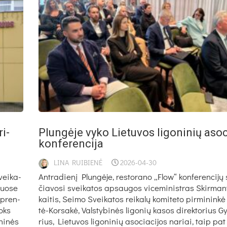
ri­
Plun­gė­je vy­ko Lie­tu­vos li­go­ni­nių aso­c
kon­fe­ren­ci­ja
LINA RUIBIENĖ
2026-04-30
vei­ka­
Ant­ra­die­nį Plun­gė­je, res­to­ra­no „Flow“ kon­fe­ren­ci­jų 
nuo­se
čia­vo­si svei­ka­tos ap­sau­gos vi­ce­mi­nist­ras Skir­ma
 spren­
kai­tis, Sei­mo Svei­ka­tos rei­ka­lų ko­mi­te­to pir­mi­nin­k
toks
tė-Kor­sa­kė, Vals­ty­bi­nės li­go­nių ka­sos di­rek­to­rius 
­ni­nės
rius, Lie­tu­vos li­go­ni­nių aso­cia­ci­jos na­riai, taip pat