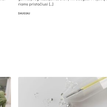
riams pri­sta­čiu­si […]
DAUGIAU