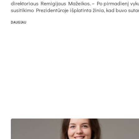
di­rek­to­riaus Re­mi­gi­jaus Mažeikos. – Po pir­ma­die­nį vy­k
su­si­ti­ki­mo Pre­zi­den­tū­ro­je iš­pla­tin­ta ži­nia, kad bu­vo su­ta
DAUGIAU