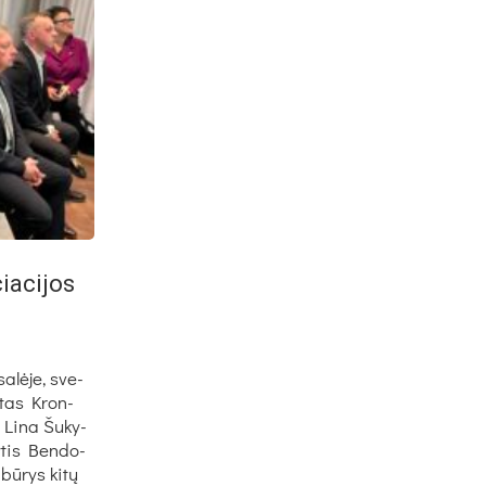
ia­ci­jos
sa­lė­je, sve­
n­tas Kron­
ė Li­na Šu­ky­
Gy­tis Ben­do­
 bū­rys ki­tų