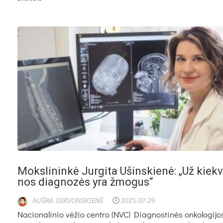
Moks­li­nin­kė Jur­gi­ta Ušins­kie­nė: „Už kiek­v
nos diag­no­zės yra žmo­gus“
AUŠRA DIRVONSKIENĖ
2025-07-29
Na­cio­na­li­nio vė­žio cent­ro (NVC) Diag­nos­ti­nės on­ko­lo­gi­j