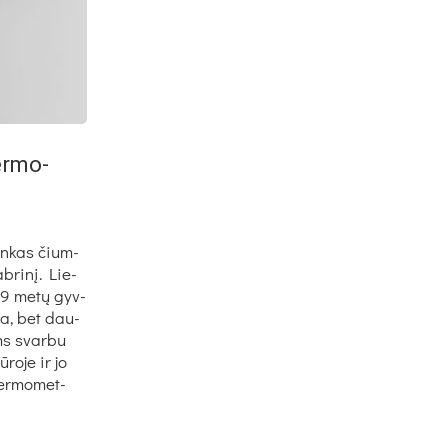
ter­mo­
ran­kas čium­
b­ri­nį. Lie­
009 me­tų gyv­
­ma, bet dau­
ams svar­bu
­ro­je ir jo
ter­mo­met­