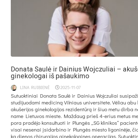
Do­na­ta Sau­lė ir Dai­nius Wojc­zu­liai – aku­še
gi­ne­ko­lo­gai iš pa­šau­ki­mo
LINA RUIBIENĖ
2025-11-07
Su­tuok­ti­niai Do­na­ta Sau­lė ir Dai­nius Wojc­zu­liai su­si­pa­ž
stu­di­juo­da­mi me­di­ci­ną Vil­niaus uni­ver­si­te­te. Vė­liau abu
aku­še­ri­jos gi­ne­ko­lo­gi­jos re­zi­den­tū­rą ir šiuo me­tu dir­ba 
na­me Lie­tu­vos mies­te. Maž­daug prieš 4-erius me­tus me­
po­ra pra­dė­jo kon­sul­tuo­ti ir Plun­gės „SG kli­ni­kos“ pa­cien­
vi­sai ne­se­nai įsi­dar­bi­no ir Plun­gės mies­to li­go­ni­nė­je, čia
ka die­nos chi­rur­gi­jos gi­ne­ko­lo­gi­nes ope­ra­ci­jas. Su­tuok­ti­