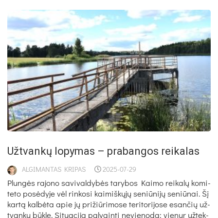
Užt­van­kų lo­py­mas – pra­ban­gos rei­ka­las
ALGIMANTAS KRIPAS
2025-07-29
Plun­gės ra­jo­no sa­vi­val­dy­bės ta­ry­bos Kai­mo rei­ka­lų ko­mi­
te­to po­sė­dy­je vėl rin­ko­si kai­miš­kų­jų se­niū­ni­jų se­niū­nai. Šį
kar­tą kal­bė­ta apie jų pri­žiū­ri­mo­se te­ri­to­ri­jo­se esan­čių už­
tvan­kų būk­lę. Si­tua­ci­ja pa­ly­gin­ti ne­vie­no­da: vie­nur už­tek­