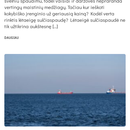
švelniu spaudimu, todėl vaisiai ir daržovės nepraranda
vertingų maistinių medžiagų. Tačiau kur ieškoti
kokybiško įrenginio už geriausią kainą? Kodėl verta
rinktis lėtaeigę sulčiaspaudę? Lėtaeigė sulčiaspaudė ne
tik užtikrina aukštesnę […]
DAUGIAU