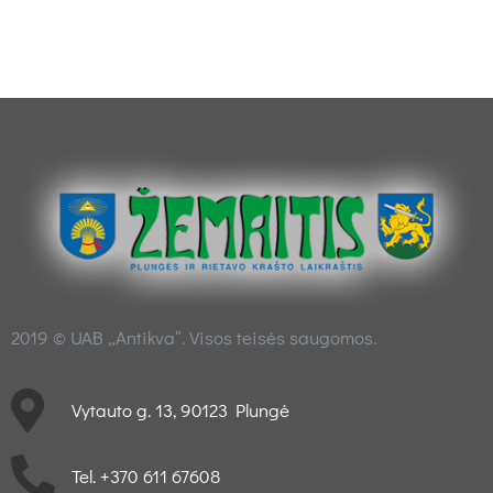
2019 © UAB „Antikva“. Visos teisės saugomos.
Vytauto g. 13, 90123 Plungė
Tel. +370 611 67608