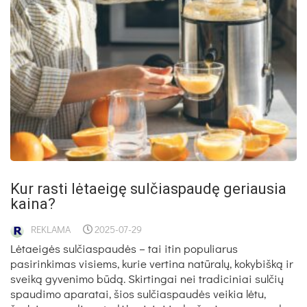
Kur rasti lėtaeigę sulčiaspaudę geriausia
kaina?
REKLAMA
2025-07-29
Lėtaeigės sulčiaspaudės – tai itin populiarus
pasirinkimas visiems, kurie vertina natūralų, kokybišką ir
sveiką gyvenimo būdą. Skirtingai nei tradiciniai sulčių
spaudimo aparatai, šios sulčiaspaudės veikia lėtu,