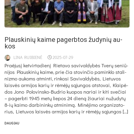
Plaus­ki­nių kai­me pa­gerb­tos žu­dy­nių au­
kos
LINA RUIBIENĖ
2025-07-29
Praė­ju­sį ket­vir­ta­die­nį Rie­ta­vo sa­vi­val­dy­bės Tve­rų se­niū­
ni­jos Plaus­ki­nių kai­me, prie čia sto­vin­čio pa­mink­lo sta­li­
niz­mo au­koms at­min­ti, rin­ko­si Sa­vi­val­dy­bės, Lie­tu­vos
lais­vės ar­mi­jos ka­rių ir rė­mė­jų są­jun­gos at­sto­vai, Klai­pė­
dos Jo­no Po­lo­vins­ko-Bud­rio kuo­pos na­riai ir ki­ti sve­čiai
– pa­gerb­ti 1945 me­tų lie­pos 24 die­ną žiau­riai nu­žu­dy­tų
8-ių kai­mo dar­bi­nin­kų at­mi­ni­mą. Mi­nė­ji­mo or­ga­ni­za­to­
rius, Lie­tu­vos lais­vės ar­mi­jos ka­rių ir rė­mė­jų są­jun­gos […]
DAUGIAU