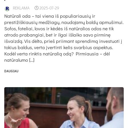
REKLAMA
2025-07-29
Natūrali oda – tai viena iš populiariausių ir
prestižiškiausių medžiagų, naudojamų baldų apmušimui.
Sofos, foteliai, lovos ir kėdės iš natūralios odos ne tik
atrodo prabangiai, bet ir ilgai išlaiko savo pirminę
išvaizdą. Vis dėlto, prieš priimant sprendimą investuoti į
tokius baldus, verta įvertinti kelis svarbius aspektus.
Kodėl verta rinktis natūralią odą? Pirmiausia – dėl
natūralumo […]
DAUGIAU