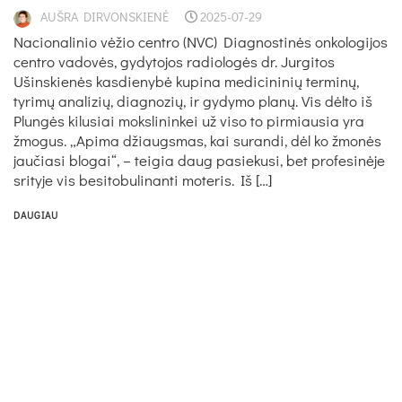
AUŠRA DIRVONSKIENĖ
2025-07-29
Na­cio­na­li­nio vė­žio cent­ro (NVC) Diag­nos­ti­nės on­ko­lo­gi­jos
cent­ro vadovės, gydytojos radiologės dr. Jurgitos
Ušinskienės kasdienybė kupina medicininių terminų,
tyrimų analizių, diagnozių, ir gydymo planų. Vis dėlto iš
Plungės kilusiai mokslininkei už viso to pirmiausia yra
žmogus. „Api­ma džiaugs­mas, kai su­ran­di, dėl ko žmo­nės
jau­čia­si blo­gai“, – tei­gia daug pa­sie­ku­si, bet pro­fe­si­nė­je
sri­ty­je vis be­si­to­bu­li­nan­ti mo­te­ris. Iš […]
DAUGIAU