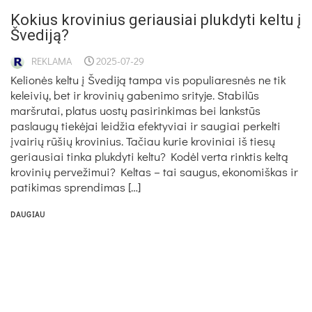
Kokius krovinius geriausiai plukdyti keltu į
Švediją?
REKLAMA
2025-07-29
Kelionės keltu į Švediją tampa vis populiaresnės ne tik
keleivių, bet ir krovinių gabenimo srityje. Stabilūs
maršrutai, platus uostų pasirinkimas bei lankstūs
paslaugų tiekėjai leidžia efektyviai ir saugiai perkelti
įvairių rūšių krovinius. Tačiau kurie kroviniai iš tiesų
geriausiai tinka plukdyti keltu? Kodėl verta rinktis keltą
krovinių pervežimui? Keltas – tai saugus, ekonomiškas ir
patikimas sprendimas […]
DAUGIAU