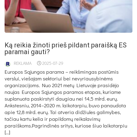
Ką reikia žinoti prieš pildant paraišką ES
paramai gauti?
REKLAMA
2025-07-29
Europos Sąjungos parama – reikšmingas postūmis
verslui, viešajam sektoriui bei nevyriausybinėms
organizacijoms. Nuo 2021 metų Lietuvoje prasidėjo
naujas Europos Sąjungos paramos etapas, kuriame
suplanuota paskirstyti daugiau nei 14,5 mlrd. eurų.
Ankstesniu, 2014–2020 m. laikotarpiu, buvo panaudota
apie 12,8 mlrd. eurų. Tai atveria didžiules galimybes,
tačiau kartu kelia ir papildomų reikalavimų
paraiškoms.Pagrindinės sritys, kuriose šiuo laikotarpiu
[…]