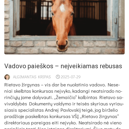
Va­do­vo paieš­kos – neį­vei­kia­mas re­bu­sas
ALGIMANTAS KRIPAS
2025-07-29
Rie­ta­vo žir­gy­nas – vis dar be nuo­la­ti­nio va­do­vo. Ne­se­
niai skelb­tas kon­kur­sas neį­vy­ko, ka­dan­gi neat­si­ra­do no­
rin­čių­jų ja­me da­ly­vau­ti. „Že­mai­čio“ kal­bin­tas Rie­ta­vo sa­
vi­val­dy­bės Do­ku­men­tų val­dy­mo ir tei­sės sky­riaus vy­riau­
sia­sis spe­cia­lis­tas And­rej Pav­lovs­kij tei­gė, jog bir­že­lio
pra­džio­je pa­skelb­tas kon­kur­sas VŠĮ „Rie­ta­vo žir­gy­nas“
di­rek­to­riaus pa­rei­gas ei­ti neį­vy­ko. Neat­si­ra­do nė vie­no
no­rin­čio­jo tap­ti šios įstai­gos di­rek­to­riu­mi. Šiuo me­tu de­