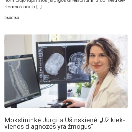
ri­na­mos nau­jo […]
DAUGIAU
Moks­li­nin­kė Jur­gi­ta Ušins­kie­nė: „Už kiek­
vie­nos diag­no­zės yra žmo­gus“