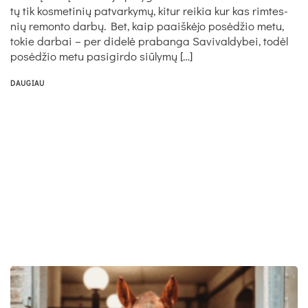
tų tik kos­me­ti­nių pa­tvar­ky­mų, ki­tur rei­kia kur kas rim­tes­
nių re­mon­to dar­bų. Bet, kaip paaiš­kė­jo po­sė­džio me­tu,
to­kie dar­bai – per di­de­lė pra­ban­ga Sa­vi­val­dy­bei, to­dėl
po­sė­džio me­tu pa­si­gir­do siū­ly­mų […]
DAUGIAU