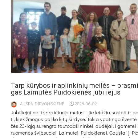
Tarp kū­ry­bos ir ap­lin­ki­nių mei­lės – pra­sm
gas Lai­mu­tės Pui­do­kie­nės ju­bi­lie­jus
AUŠRA DIRVONSKIENĖ
2026-06-02
Ju­bi­lie­jai ne tik skai­čiuo­ja me­tus – jie lei­džia su­sto­ti ir p
ti, kiek žmo­gus pa­li­ko ki­tų šir­dy­se. To­kia ypa­tin­ga šven­t
žės 23-ią­ją su­reng­ta tau­to­dai­li­nin­kei, au­dė­jai, il­ga­me­t
ruo­me­nės švie­suo­lei Lai­mu­tei Pui­do­kie­nei. Gau­siai į Pla­