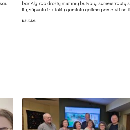
 sau
bar Al­gir­do drož­tų mis­ti­nių bū­ty­bių, su­meist­rau­tų s
lių, sū­py­nių ir ki­to­kių ga­mi­nių ga­li­ma pa­ma­ty­ti ne t
DAUGIAU