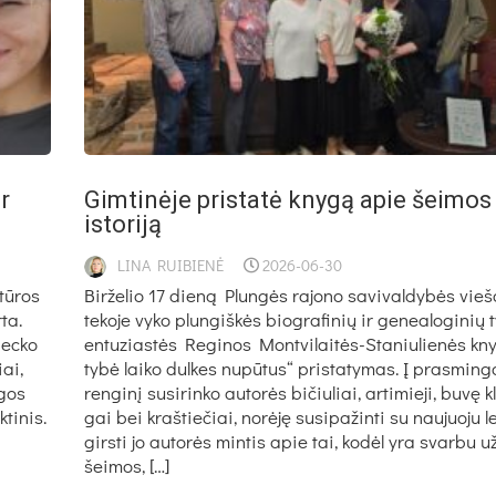
ir
Gim­ti­nė­je pri­sta­tė kny­gą apie šei­mos 
is­to­ri­ją
LINA RUIBIENĖ
2026-06-30
­tū­ros
Bir­že­lio 17 die­ną Plun­gės ra­jo­no sa­vi­val­dy­bės vie­šo­
­ta.
te­ko­je vy­ko plun­giš­kės biog­ra­fi­nių ir ge­nea­lo­gi­nių ty
bec­ko
en­tu­zias­tės Re­gi­nos Mont­vi­lai­tės-Sta­niu­lie­nės kn
iai,
ty­bė lai­ko dul­kes nu­pū­tus“ pri­sta­ty­mas. Į pra­smin­gą
­gos
ren­gi­nį su­si­rin­ko au­to­rės bi­čiu­liai, ar­ti­mie­ji, bu­vę
­ti­nis.
gai bei kraš­tie­čiai, no­rė­ję su­si­pa­žin­ti su nau­juo­ju le
girs­ti jo au­to­rės min­tis apie tai, ko­dėl yra svar­bu už­
šei­mos, […]