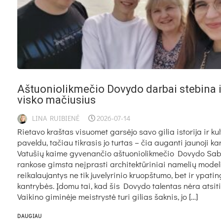
Aš­tuo­nio­lik­me­čio Do­vy­do dar­bai ste­bi­na 
vis­ko ma­čiu­sius
LINA RUIBIENĖ
2026-07-14
Rie­ta­vo kraš­tas vi­suo­met gar­sė­jo sa­vo gi­lia is­to­ri­ja ir kul
pa­vel­du, ta­čiau tik­ra­sis jo tur­tas – čia au­gan­ti jau­no­ji kar
Va­tu­šių kai­me gy­ve­nan­čio aš­tuo­nio­lik­me­čio Do­vy­do Sa­
ran­ko­se gims­ta neįp­ras­ti ar­chi­tek­tū­ri­niai na­me­lių mo­de­l
rei­ka­lau­jan­tys ne tik ju­ve­ly­ri­nio kruopš­tu­mo, bet ir ypa­tin
kant­ry­bės. Įdo­mu tai, kad šis Do­vy­do ta­len­tas nė­ra at­si­tik
Vai­ki­no gi­mi­nė­je meist­rys­tė tu­ri gi­lias šak­nis, jo […]
DAUGIAU