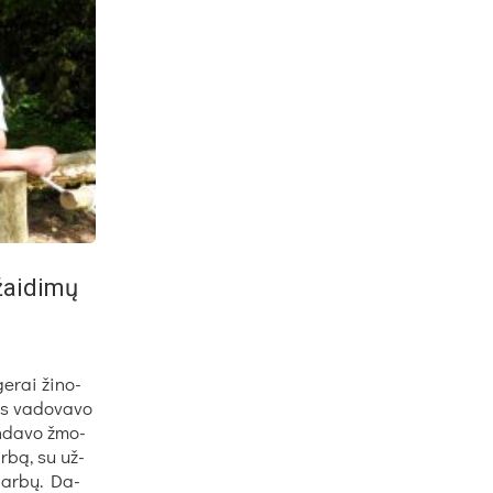
ai­di­mų
ge­rai ži­no­
us va­do­va­vo
bin­da­vo žmo­
ar­bą, su už­
dar­bų. Da­