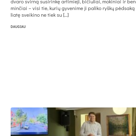
dva­ro svir­ną su­si­rin­kę ar­ti­mie­ji, bi­čiu­liai, mo­ki­niai ir be
min­čiai – vi­si tie, ku­rių gy­ve­ni­me ji pa­li­ko ryš­kų pėd­sa­ką 
lia­tę svei­ki­no ne tiek su […]
DAUGIAU