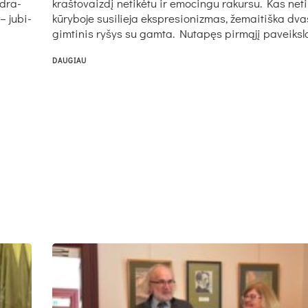
nd­ra­
kraš­to­vaiz­dį ne­ti­kė­tu ir emo­cin­gu ra­kur­su. Kas ne­ti
– ju­bi­
kū­ry­bo­je su­si­lie­ja eksp­re­sio­niz­mas, že­mai­tiš­ka dva
gim­ti­nis ry­šys su gam­ta. Nu­ta­pęs pir­mą­jį pa­veiks­l
DAUGIAU