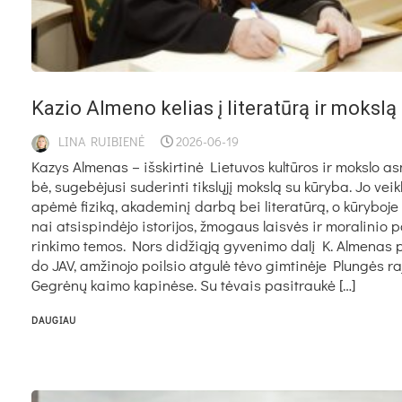
Ka­zio Al­me­no ke­lias į li­te­ra­tū­rą ir moks­lą
LINA RUIBIENĖ
2026-06-19
Ka­zys Al­me­nas – iš­skir­ti­nė Lie­tu­vos kul­tū­ros ir moks­lo as
bė, su­ge­bė­ju­si su­de­rin­ti tiks­lų­jį moks­lą su kū­ry­ba. Jo veik­
apė­mė fi­zi­ką, aka­de­mi­nį dar­bą bei li­te­ra­tū­rą, o kū­ry­bo­j
nai at­si­spin­dė­jo is­to­ri­jos, žmo­gaus lais­vės ir mo­ra­li­nio p
rin­ki­mo te­mos. Nors di­džią­ją gy­ve­ni­mo da­lį K. Al­me­nas p
do JAV, am­ži­no­jo poil­sio at­gu­lė tė­vo gim­ti­nė­je Plun­gės ra­
Geg­rė­nų kai­mo ka­pi­nė­se. Su tė­vais pa­si­trau­kė […]
DAUGIAU