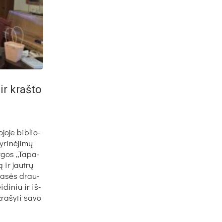
ir kraš­to
jo­je bib­lio­
­ri­nė­ji­mų
y­gos „Ta­pa­
 ir jaut­rų
 kla­sės drau­
i­di­niu ir iš­
ra­šy­ti sa­vo