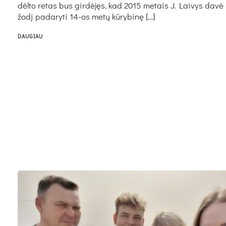
dėl­to re­tas bus gir­dė­jęs, kad 2015 me­tais J. Lai­vys da­vė
žo­dį pa­da­ry­ti 14-os me­tų kū­ry­bi­nę […]
DAUGIAU