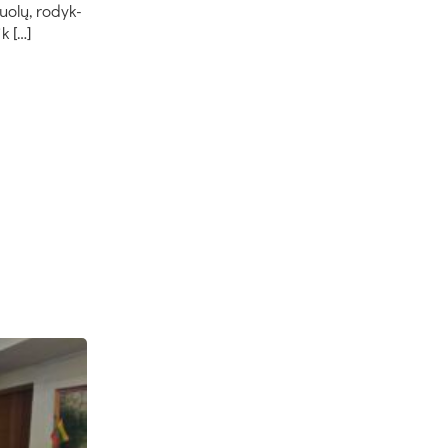
uo­lų, ro­dyk­
ik […]