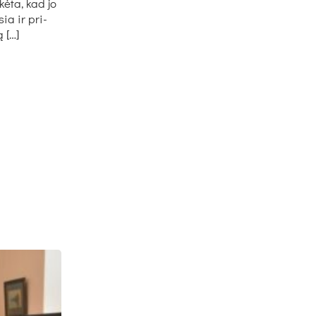
­kė­ta, kad jo
­sia ir pri­
ą […]