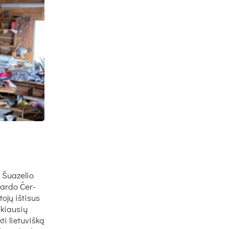
 Šua­ze­lio
nar­do Čer­
o­jų iš­ti­sus
­kiau­sių
ti lie­tu­viš­ką