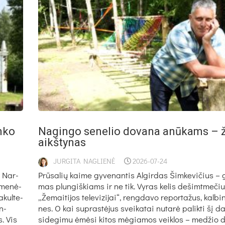
n­ko
Na­gin­go se­ne­lio do­va­na anū­kams – ž
aikš­ty­nas
JURGITA NAGLIENĖ
2026-07-24
o Nar­
Prū­sa­lių kai­me gy­ve­nan­tis Al­gir­das Šim­ke­vi­čius – 
­me­nė­
mas plun­giš­kiams ir ne tik. Vy­ras ke­lis de­šimt­me­či
­kul­te­
„Že­mai­ti­jos te­le­vi­zi­jai“, reng­da­vo re­por­ta­žus, kal­
an­
nes. O kai su­pras­tė­jus svei­ka­tai nu­ta­rė pa­lik­ti šį d
s. Vis
si­de­gi­mu ėmė­si ki­tos mė­gia­mos veik­los – me­džio 