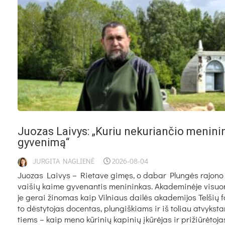
Juo­zas Lai­vys: „Ku­riu ne­ku­rian­čio me­ni­ni
gy­ve­ni­mą“
JURGITA NAGLIENĖ
2026-08-04
Juo­zas Lai­vys – Rie­ta­ve gi­męs, o da­bar Plun­gės ra­jo­n
vai­šių kai­me gy­ve­nan­tis me­ni­nin­kas. Aka­de­mi­nė­je vi­suo
je ge­rai ži­no­mas kaip Vil­niaus dai­lės aka­de­mi­jos Tel­šių fa
to dės­ty­to­jas do­cen­tas, plun­giš­kiams ir iš to­liau at­vyks­t
tiems – kaip me­no kū­ri­nių ka­pi­nių įkū­rė­jas ir pri­žiū­rė­to­ja