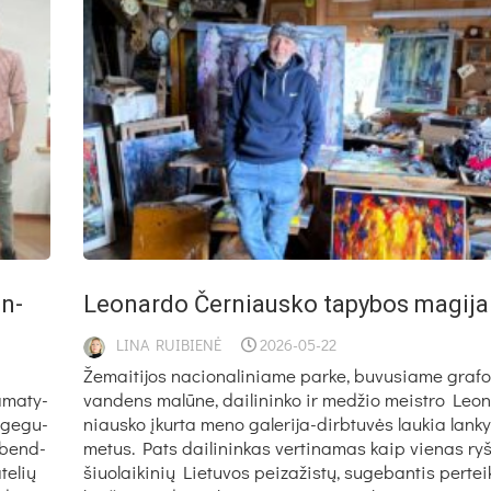
in­
Leo­nar­do Čer­niaus­ko ta­py­bos ma­gi­ja
LINA RUIBIENĖ
2026-05-22
Že­mai­ti­jos na­cio­na­li­nia­me par­ke, bu­vu­sia­me gra­fo
a­ma­ty­
van­dens ma­lū­ne, dai­li­nin­ko ir me­džio meist­ro Leo­
ė ge­gu­
niaus­ko įkur­ta me­no ga­le­ri­ja-dirb­tu­vės lau­kia lan­ky­t
ei bend­
me­tus. Pats dai­li­nin­kas ver­ti­na­mas kaip vie­nas ryš
te­lių
šiuo­lai­ki­nių Lie­tu­vos pei­za­žis­tų, su­ge­ban­tis per­teik­