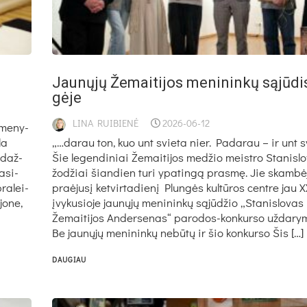
Jau­nų­jų Že­mai­ti­jos me­ni­nin­kų są­jū­d
gė­je
LINA RUIBIENĖ
2026-06-12
­me­ny­
la
„…darau ton, kuo unt svie­ta nier. Pa­da­rau – ir unt s
e daž­
Šie le­gen­di­niai Že­mai­ti­jos me­džio meist­ro Sta­nis­
a­si­
žo­džiai šian­dien tu­ri ypa­tin­gą pra­smę. Jie skam­bė­
ra­lei­
praė­ju­sį ket­vir­ta­die­nį Plun­gės kul­tū­ros cent­re jau 
jo­ne,
įvy­ku­sio­je jau­nų­jų me­ni­nin­kų są­jū­džio „Sta­nis­lo­v
Že­mai­ti­jos An­der­se­nas“ pa­ro­dos-kon­kur­so už­da­ry­
Be jau­nų­jų me­ni­nin­kų ne­bū­tų ir šio kon­kur­so Šis […]
DAUGIAU