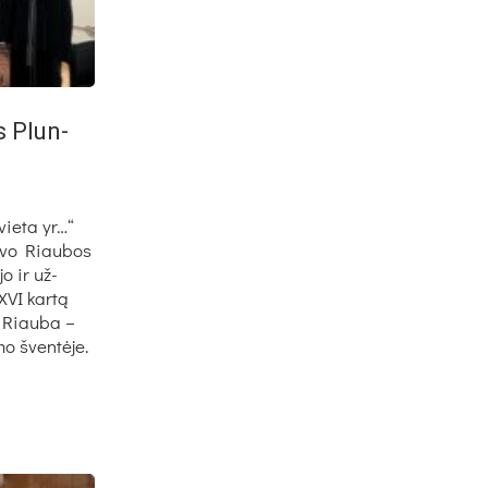
is Plun­
vie­ta yr…“
lo­vo Riau­bos
jo ir už­
XXVI kar­tą
as Riau­ba –
mo šven­tė­je.