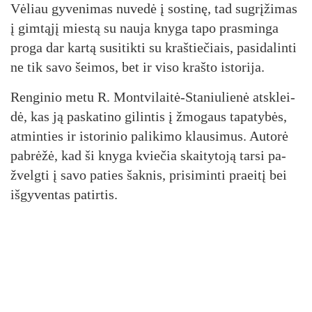
Vė­liau gy­ve­ni­mas nu­ve­dė į sos­ti­nę, tad su­grį­ži­mas
į gim­tą­jį mies­tą su nau­ja kny­ga ta­po pra­smin­ga
pro­ga dar kar­tą su­si­tik­ti su kraš­tie­čiais, pa­si­da­lin­ti
ne tik sa­vo šei­mos, bet ir vi­so kraš­to is­to­ri­ja.
Ren­gi­nio me­tu R. Mont­vi­lai­tė-Sta­niu­lie­nė at­sklei­
dė, kas ją pa­ska­ti­no gi­lin­tis į žmo­gaus ta­pa­ty­bės,
at­min­ties ir is­to­ri­nio pa­li­ki­mo klau­si­mus. Au­to­rė
pa­brė­žė, kad ši kny­ga kvie­čia skai­ty­to­ją tar­si pa­
žvelg­ti į sa­vo pa­ties šak­nis, pri­si­min­ti praei­tį bei
iš­gy­ven­tas pa­tir­tis.