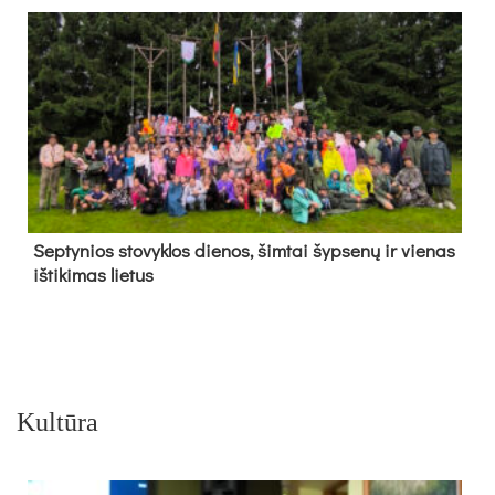
Sep­ty­nios sto­vyk­los die­nos, šim­tai šyp­se­nų ir vie­nas
iš­ti­ki­mas lie­tus
Kultūra