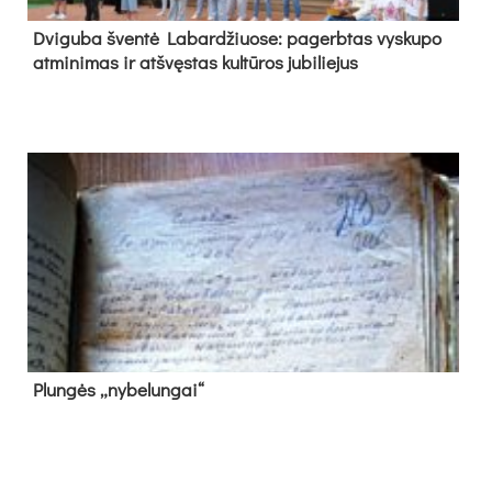
Dvi­gu­ba šven­tė La­bar­džiuo­se: pa­gerb­tas vys­ku­po
at­mi­ni­mas ir at­švęs­tas kul­tū­ros ju­bi­lie­jus
Plun­gės „ny­be­lun­gai“