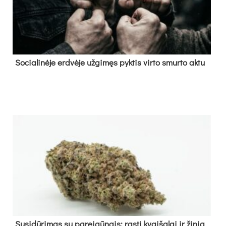
So­cia­li­nė­je erd­vė­je už­gi­męs pyk­tis vir­to smur­to ak­tu
Su­si­dū­ri­mas su pa­rei­gū­nais: ras­ti kvai­ša­lai ir ži­nia