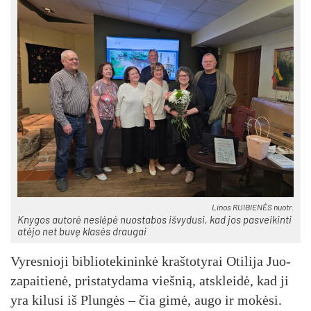
Li­nos RUI­BIE­NĖS nuo­tr.
Kny­gos au­to­rė ne­slė­pė nuo­sta­bos iš­vy­du­si, kad jos pa­svei­kin­ti
atė­jo net bu­vę kla­sės drau­gai
Vy­res­nio­ji bib­lio­te­ki­nin­kė kraš­to­ty­rai Oti­li­ja Juo­
za­pai­tie­nė, pri­sta­ty­da­ma vieš­nią, at­sklei­dė, kad ji
yra ki­lu­si iš Plun­gės – čia gi­mė, au­go ir mo­kė­si.