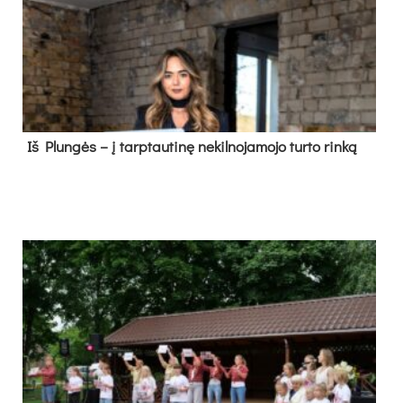
Iš Plungės – į tarptautinę nekilnojamojo turto rinką