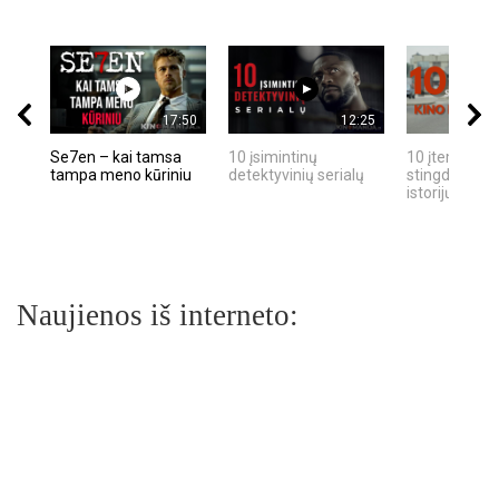
17:50
12:25
Se7en – kai tamsa
10 įsimintinų
10 įtemptų, k
tampa meno kūriniu
detektyvinių serialų
stingdančių k
istorijų
Naujienos iš interneto: