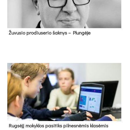
Žu­vu­sio pro­diu­se­rio šak­nys – Plun­gė­je
Rug­sė­jį mo­kyk­los pa­si­tiks pil­nes­nė­mis kla­sė­mis