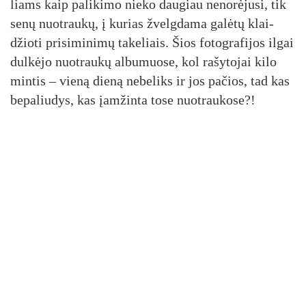
liams kaip pa­li­ki­mo nie­ko dau­giau ne­no­rė­ju­si, tik
se­nų nuo­trau­kų, į ku­rias žvelg­da­ma ga­lė­tų klai­
džio­ti pri­si­mi­ni­mų ta­ke­liais. Šios fo­tog­ra­fi­jos il­gai
dul­kė­jo nuo­trau­kų al­bu­muo­se, kol ra­šy­to­jai ki­lo
min­tis – vie­ną die­ną ne­be­liks ir jos pa­čios, tad kas
be­pa­liu­dys, kas įam­žin­ta to­se nuo­trau­ko­se?!