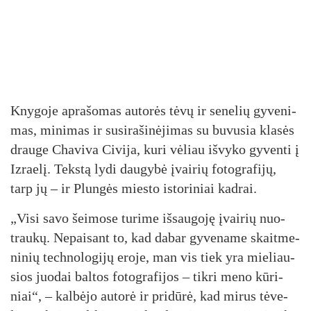
Kny­go­je ap­ra­šo­mas au­to­rės tė­vų ir se­ne­lių gy­ve­ni­
mas, mi­ni­mas ir su­si­ra­ši­nė­ji­mas su bu­vu­sia kla­sės
drau­ge Cha­vi­va Ci­vi­ja, ku­ri vė­liau iš­vy­ko gy­ven­ti į
Iz­rae­lį. Teks­tą ly­di dau­gy­bė įvai­rių fo­tog­ra­fi­jų,
tarp jų – ir Plun­gės mies­to is­to­ri­niai kad­rai.
„Vi­si sa­vo šei­mo­se tu­ri­me iš­sau­go­ję įvai­rių nuo­
trau­kų. Ne­pai­sant to, kad da­bar gy­ve­na­me skait­me­
ni­nių tech­no­lo­gi­jų ero­je, man vis tiek yra mie­liau­
sios juo­dai bal­tos fo­tog­ra­fi­jos – tik­ri me­no kū­ri­
niai“, – kal­bė­jo au­to­rė ir pri­dū­rė, kad mi­rus tė­ve­