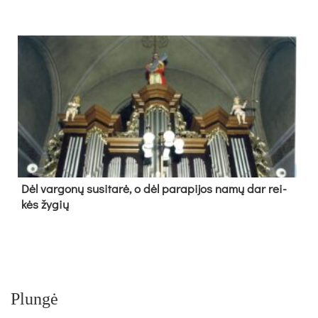
Dėl var­go­nų su­si­ta­rė, o dėl pa­ra­pi­jos na­mų dar rei­
kės žy­gių
Plungė