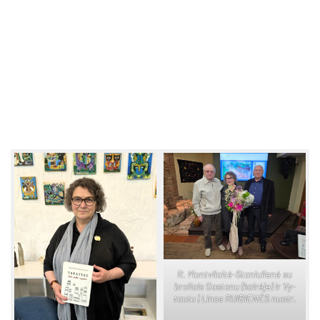
R. Mont­vi­lai­tė-Sta­niu­lie­nė su
bro­liais Gas­to­nu (kai­rė­je) ir Vy­
tau­tu | Li­nos RUI­BIE­NĖS nuo­tr.