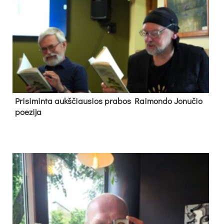
Pri­si­min­ta aukš­čiau­sios pra­bos Rai­mon­do Jo­nu­čio
poe­zi­ja