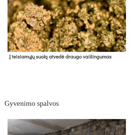
Į tei­sia­mų­jų suo­lą at­ve­dė drau­go vai­šin­gu­mas
Gyvenimo spalvos