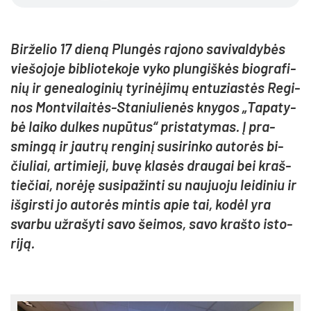
Bir­že­lio 17 die­ną Plun­gės ra­jo­no sa­vi­val­dy­bės
vie­šo­jo­je bib­lio­te­ko­je vy­ko plun­giš­kės biog­ra­fi­
nių ir ge­nea­lo­gi­nių ty­ri­nė­ji­mų en­tu­zias­tės Re­gi­
nos Mont­vi­lai­tės-Sta­niu­lie­nės kny­gos „Ta­pa­ty­
bė lai­ko dul­kes nu­pū­tus“ pri­sta­ty­mas. Į pra­
smin­gą ir jaut­rų ren­gi­nį su­si­rin­ko au­to­rės bi­
čiu­liai, ar­ti­mie­ji, bu­vę kla­sės drau­gai bei kraš­
tie­čiai, no­rė­ję su­si­pa­žin­ti su nau­juo­ju lei­di­niu ir
iš­girs­ti jo au­to­rės min­tis apie tai, ko­dėl yra
svar­bu už­ra­šy­ti sa­vo šei­mos, sa­vo kraš­to is­to­
ri­ją.