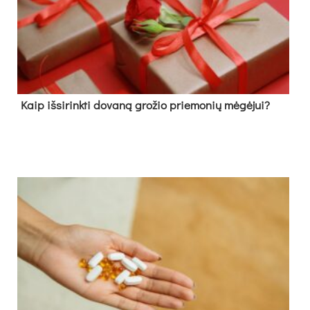
Kaip išsirinkti dovaną grožio priemonių mėgėjui?