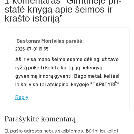
1 komentaras “Gim­ti­nė­je pri­
sta­tė kny­gą apie šei­mos ir
kraš­to is­to­ri­ją”
Gastonas Montvilas
parašė:
2026-07-01 15:55
Aš ir visa mano šeima esame dėkingi už tavo
ryžtą prikelti keletą kartų, jų nelengvą
gyvenimą ir norą gyventi, Bėgo metai, keitėsi
laikai visa tai atsispindi knygoje *TAPATYBĖ*
Reply
Parašykite komentarą
El. pašto adresas nebus skelbiamas.
Būtini laukeliai