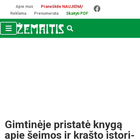
Apie mus
Praneškite NAUJIENĄ!
Reklama
Prenumerata
Skaityti PDF
Gim­ti­nė­je pri­sta­tė kny­gą
apie šei­mos ir kraš­to is­to­ri­