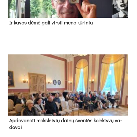
Ir ka­vos dė­mė ga­li virs­ti me­no kū­ri­niu
Ap­do­va­no­ti moks­lei­vių dai­nų šven­tės ko­lek­ty­vų va­
do­vai