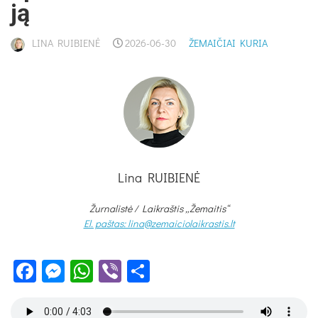
ją
LINA RUIBIENĖ
2026-06-30
ŽEMAIČIAI KURIA
Lina RUIBIENĖ
Žurnalistė /
Laikraštis „Žemaitis“
El. paštas: lina@zemaiciolaikrastis.lt
Facebook
Messenger
WhatsApp
Viber
Share