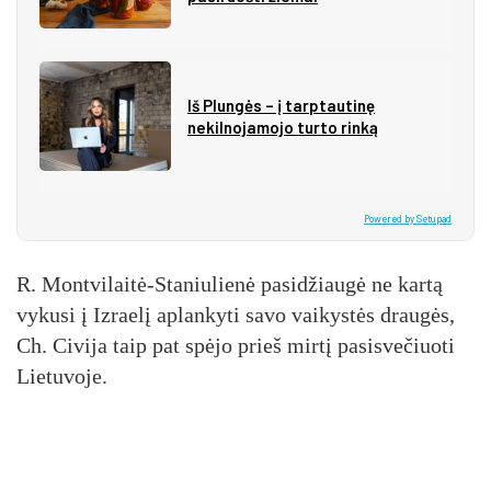
Iš Plungės – į tarptautinę
nekilnojamojo turto rinką
Powered by Setupad
R. Mont­vi­lai­tė-Sta­niu­lie­nė pa­si­džiau­gė ne kar­tą
vy­ku­si į Iz­rae­lį ap­lan­ky­ti sa­vo vai­kys­tės drau­gės,
Ch. Ci­vi­ja taip pat spė­jo prieš mir­tį pa­si­sve­čiuo­ti
Lie­tu­vo­je.