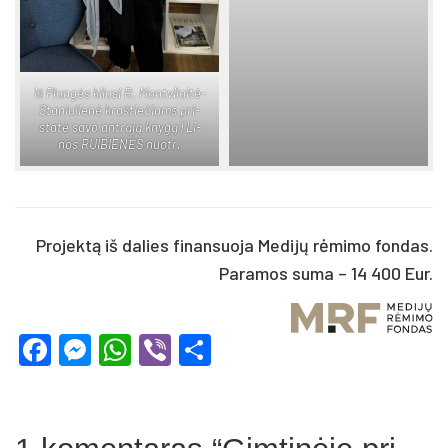
Iš Plun­gės ki­lu­si R. Mont­vi­lai­tė-
Sta­niu­lie­nė kraš­tie­čiams pri­
sta­tė sa­vo ant­rą­ją kny­gą | Li­
nos RUI­BIE­NĖS nuo­tr.
Projektą iš dalies finansuoja Medijų rėmimo fondas.
Paramos suma – 14 400 Eur.
Facebook
Messenger
WhatsApp
Viber
Share