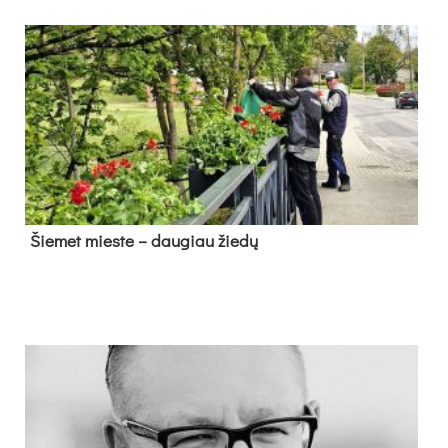
Šie­met mies­te – dau­giau žie­dų