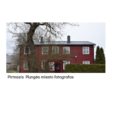
Pir­ma­sis Plun­gės mies­to fo­tog­ra­fas