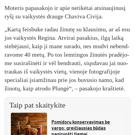
Mo­te­ris pa­pa­sa­ko­jo ir apie ne­ti­kė­tai at­si­nau­ji­nu­sį
ry­šį su vai­kys­tės drau­ge Cha­vi­va Ci­vi­ja.
„Kar­tą feis­bu­ke ra­dau ži­nu­tę su klau­si­mu, ar aš esu
jos vai­kys­tės Re­gi­na. At­vi­rai pa­sa­kius, il­gą lai­ką
ste­bė­jau­si, kaip ji ma­ne su­ra­do, nes mud­vi ne­bend­
ra­vo­me 40 me­tų. Po tos lem­tin­gos ži­nu­tės pra­dė­jo­
me su­si­ra­ši­nė­ti ir vėl bend­rau­ti, siųs­da­vau jai nuo­
trau­kas iš vai­kys­tės vie­tų, vie­no­je fo­tog­ra­fi­jo­je
spe­cia­liai įsiam­ži­nau prie jos bu­vu­sio na­mo, kad
ži­no­tų, kaip at­ro­do Plun­gė“, – pa­sa­ko­jo kraš­tie­tė.
Taip pat skaitykite
Pomidorų konservavimas be
vargo: greičiausias būdas
pasiruošti žiemai