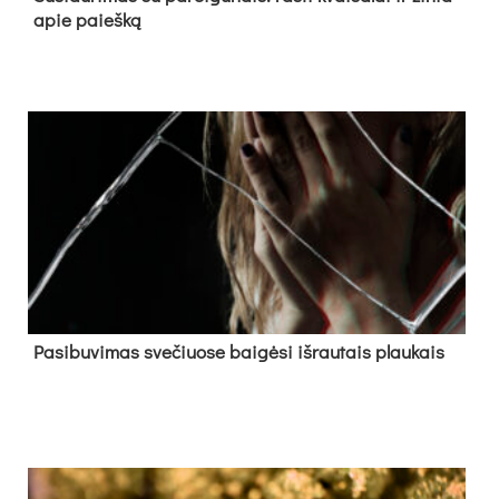
apie paieš­ką
Pa­si­bu­vi­mas sve­čiuo­se bai­gė­si iš­rau­tais plau­kais