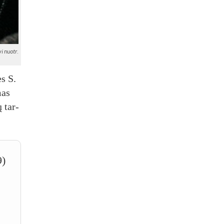
i nuotr.
ės S.
mas
ų tar­
9)