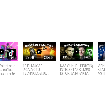
04:13
09:20
07:18
faktai apie
10 FILMUOSE
KAS SUKŪRĖ DIRBTINĮ
VIEN
ką reiškia
IŠGALVOTŲ
INTELEKTĄ? KILMĖS
KIL
s ir ne tik
TECHNOLOGIJŲ,...
ISTORIJA IR FAKTAI
AST