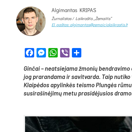
Algimantas KRIPAS
Žurnalistas / Laikraštis „Žemaitis“
El. paštas: algimantas@zemaiciolaikrastis.lt
Facebook
Messenger
WhatsApp
Viber
Share
Gin­čai – neat­sie­ja­ma žmo­nių bend­ra­vi­mo da
jog pra­ran­da­ma ir sa­vit­var­da. Taip nu­ti­ko 
Klai­pė­dos apy­lin­kės teis­mo Plun­gės rū­muo­se
su­si­ra­ši­nė­ji­mų me­tu pra­si­dė­ju­sios dra­m