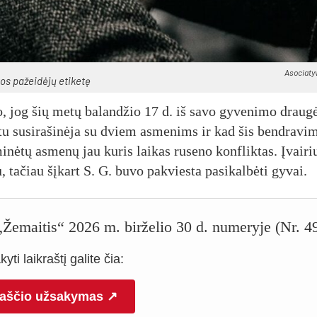
Asociatyv
kos pa­žei­dė­jų eti­ke­tę
, jog šių me­tų ba­lan­džio 17 d. iš sa­vo gy­ve­ni­mo drau­g
­tu su­si­ra­ši­nė­ja su dviem as­me­nims ir kad šis bend­ra­vi­
i­nė­tų as­me­nų jau ku­ris lai­kas ru­se­no konf­lik­tas. Įvai­ri
u, ta­čiau šį­kart S. G. bu­vo pa­kvies­ta pa­si­kal­bė­ti gy­vai.
o „Žemaitis“ 2026 m. birželio 30 d. numeryje (Nr. 4
yti laikraštį galite čia:
raščio užsakymas ↗