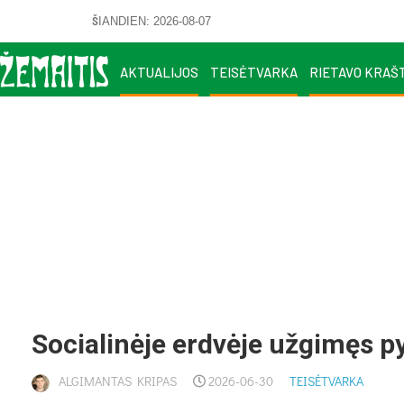
ŠIANDIEN: 2026-08-07
AKTUALIJOS
TEISĖTVARKA
RIETAVO KRAŠ
So­cia­li­nė­je erd­vė­je už­gi­męs 
ALGIMANTAS KRIPAS
2026-06-30
TEISĖTVARKA