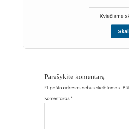
Kviečiame ska
Skai
Parašykite komentarą
El. pašto adresas nebus skelbiamas.
Būt
Komentaras
*