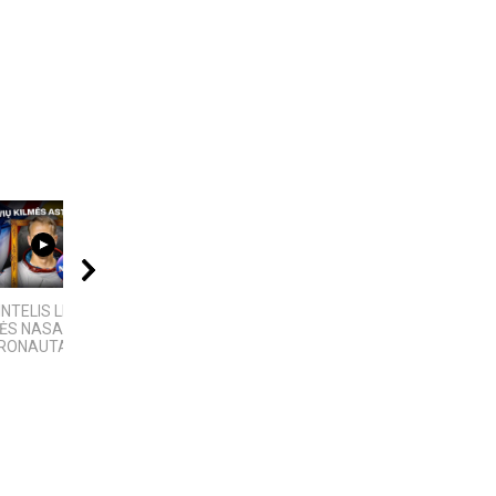
08:40
12:25
08:01
INTELIS LIETUVIŲ
10 įsimintinų
4 PASAULINĖS
MĖS NASA
detektyvinių serialų
TECHNOLOGIJOS,
RONAUTAS
KURIAS SUKŪRĖ...