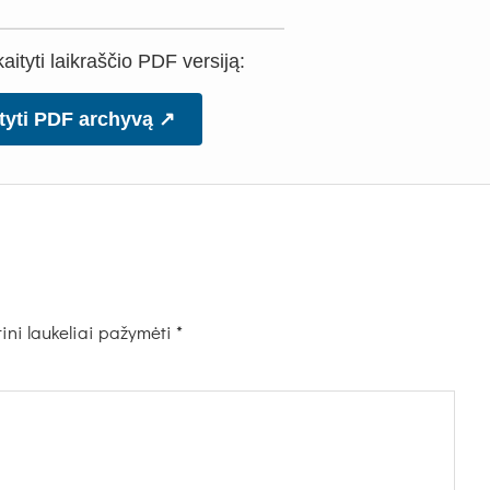
ityti laikraščio PDF versiją:
tyti PDF archyvą ↗
ini laukeliai pažymėti
*