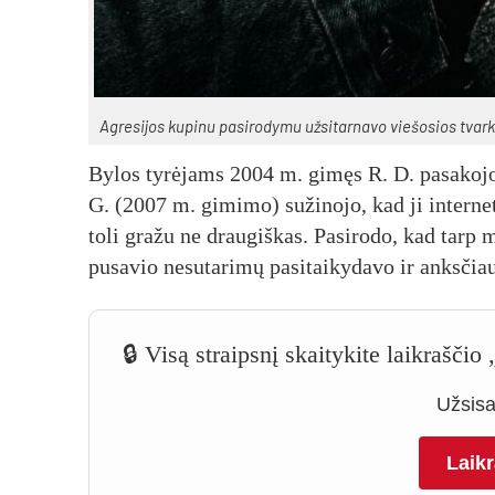
Ag­re­si­jos ku­pi­nu pa­si­ro­dy­mu už­si­tar­na­vo vie­šo­sios tvar­
By­los ty­rė­jams 2004 m. gi­męs R. D. pa­sa­ko­jo
G. (2007 m. gi­mi­mo) su­ži­no­jo, kad ji in­ter­ne
to­li gra­žu ne drau­giš­kas. Pa­si­ro­do, kad tarp m
pu­sa­vio ne­su­ta­ri­mų pa­si­tai­ky­da­vo ir anks­čia
🔒 Visą straipsnį skaitykite laikrašči
Užsisak
Laik