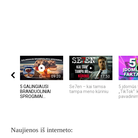
09:20
17:50
5 GALINGIAUSI
Se7en – kai tamsa
5 įdomūs 
BRANDUOLINIAI
tampa meno kūriniu
„TikTok“: 
SPROGIMAI...
pavadinima
Naujienos iš interneto: