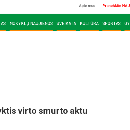
Apie mus
Praneškite NAU
TAS
MOKYKLŲ NAUJIENOS
SVEIKATA
KULTŪRA
SPORTAS
GY
pyk­tis vir­to smur­to ak­tu