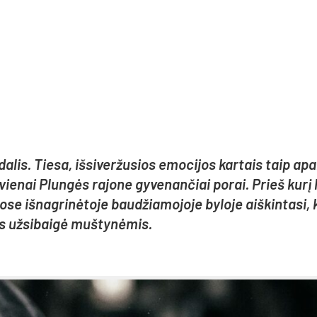
­lis. Tie­sa, iš­si­ver­žu­sios emo­ci­jos kar­tais taip apa­
vie­nai Plun­gės ra­jo­ne gy­ve­nan­čiai po­rai. Prieš ku­rį 
 iš­nag­ri­nė­to­je bau­džia­mo­jo­je by­lo­je aiš­kin­ta­si, 
os už­si­bai­gė muš­ty­nė­mis.