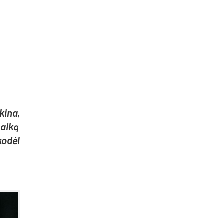
ki­na,
lai­ką
ko­dėl