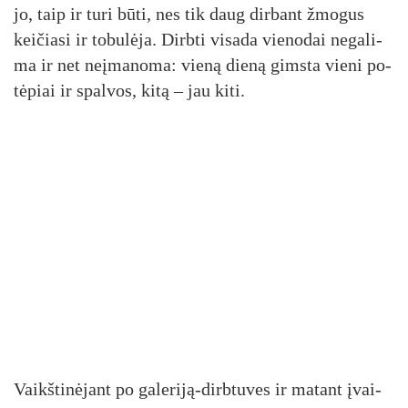
jo, taip ir tu­ri bū­ti, nes tik daug dir­bant žmo­gus
kei­čia­si ir to­bu­lė­ja. Dirb­ti vi­sa­da vie­no­dai ne­ga­li­
ma ir net neį­ma­no­ma: vie­ną die­ną gims­ta vie­ni po­
tė­piai ir spal­vos, ki­tą – jau ki­ti.
Vaikš­ti­nė­jant po ga­le­ri­ją-dirb­tu­ves ir ma­tant įvai­