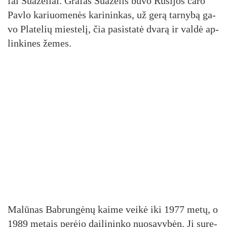
fai Šua­ze­liai. Gra­fas Šua­ze­lis bu­vo Ru­si­jos ca­ro
Pav­lo ka­riuo­me­nės ka­ri­nin­kas, už ge­rą tar­ny­bą ga­
vo Pla­te­lių mies­te­lį, čia pa­si­sta­tė dva­rą ir val­dė ap­
lin­ki­nes že­mes.
Ma­lū­nas Bab­run­gė­nų kai­me vei­kė iki 1977 me­tų, o
1989 me­tais pe­rė­jo dai­li­nin­ko nuo­sa­vy­bėn. Jį su­re­