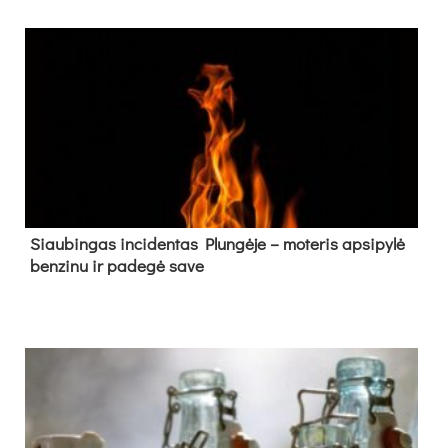
Siau­bin­gas in­ci­den­tas Plun­gė­je – mo­te­ris ap­si­py­lė
ben­zi­nu ir pa­de­gė sa­ve