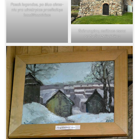
Pa­sak le­gen­dos, po šiuo ak­me­
niu yra už­mū­ry­tas pra­si­kal­tęs
bau­džiau­nin­kas
Bab­run­gė­nų ma­lū­nas me­na
gra­fų Šua­ze­lių lai­kus