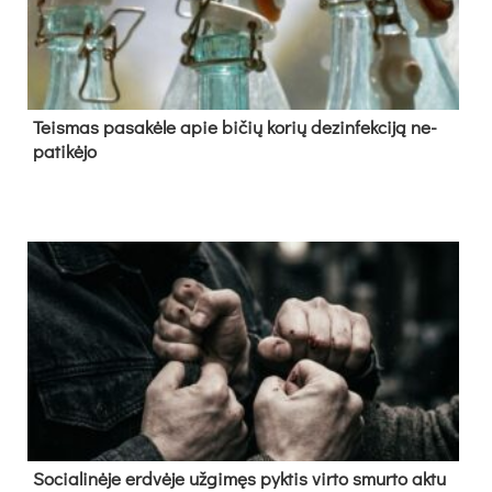
Teis­mas pa­sa­kė­le apie bi­čių ko­rių de­zin­fek­ci­ją ne­
pa­ti­kė­jo
So­cia­li­nė­je erd­vė­je už­gi­męs pyk­tis vir­to smur­to ak­tu