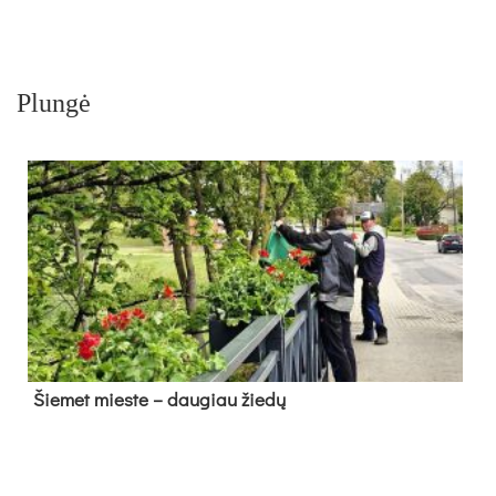
Plungė
Šie­met mies­te – dau­giau žie­dų