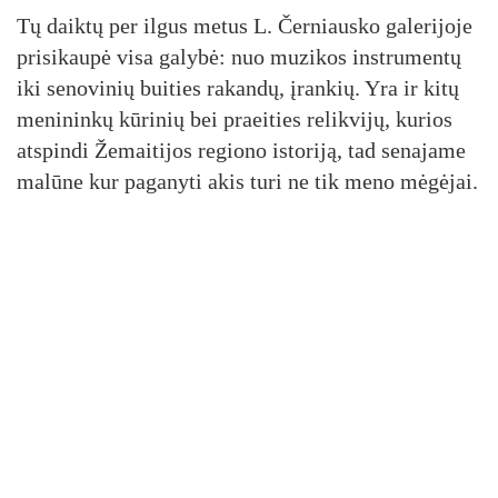
Tų daik­tų per il­gus me­tus L. Čer­niaus­ko ga­le­ri­jo­je
pri­si­kau­pė vi­sa ga­ly­bė: nuo mu­zi­kos inst­ru­men­tų
iki se­no­vi­nių bui­ties ra­kan­dų, įran­kių. Yra ir ki­tų
me­ni­nin­kų kū­ri­nių bei praei­ties re­lik­vi­jų, ku­rios
at­spin­di Že­mai­ti­jos re­gio­no is­to­ri­ją, tad se­na­ja­me
ma­lū­ne kur pa­ga­ny­ti akis tu­ri ne tik me­no mė­gė­jai.