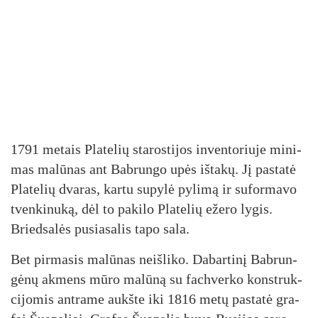
1791 me­tais Pla­te­lių sta­ros­ti­jos in­ven­to­riu­je mi­ni­
mas ma­lū­nas ant Bab­run­go upės iš­ta­kų. Jį pa­sta­tė
Pla­te­lių dva­ras, kar­tu su­py­lė py­li­mą ir su­for­ma­vo
tven­ki­nu­ką, dėl to pa­ki­lo Pla­te­lių eže­ro ly­gis.
Bried­sa­lės pu­sia­sa­lis ta­po sa­la.
Bet pir­ma­sis ma­lū­nas neiš­li­ko. Da­bar­ti­nį Bab­run­
gė­nų ak­mens mū­ro ma­lū­ną su fach­ver­ko konst­ruk­
ci­jo­mis ant­ra­me aukš­te iki 1816 me­tų pa­sta­tė gra­