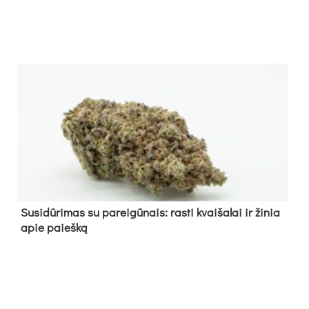
Su­si­dū­ri­mas su pa­rei­gū­nais: ras­ti kvai­ša­lai ir ži­nia
apie paieš­ką