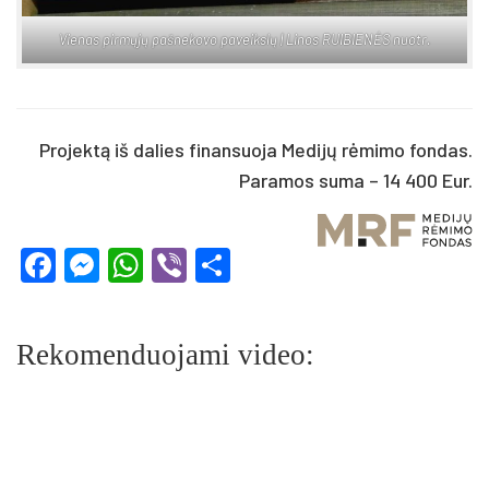
Vie­nas pir­mų­jų pa­šne­ko­vo pa­veiks­lų | Li­nos RUI­BIE­NĖS nuo­tr.
Projektą iš dalies finansuoja Medijų rėmimo fondas.
Paramos suma – 14 400 Eur.
Facebook
Messenger
WhatsApp
Viber
Share
Rekomenduojami video: