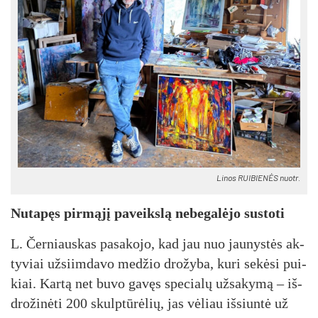
Li­nos RUI­BIE­NĖS nuo­tr.
Nu­ta­pęs pir­mą­jį pa­veiks­lą ne­be­ga­lė­jo su­sto­ti
L. Čer­niaus­kas pa­sa­ko­jo, kad jau nuo jau­nys­tės ak­
ty­viai už­siim­da­vo me­džio dro­žy­ba, ku­ri se­kė­si pui­
kiai. Kar­tą net bu­vo ga­vęs spe­cia­lų už­sa­ky­mą – iš­
dro­ži­nė­ti 200 skulp­tū­rė­lių, jas vė­liau iš­siun­tė už