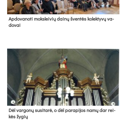
Ap­do­va­no­ti moks­lei­vių dai­nų šven­tės ko­lek­ty­vų va­
do­vai
Dėl var­go­nų su­si­ta­rė, o dėl pa­ra­pi­jos na­mų dar rei­
kės žy­gių