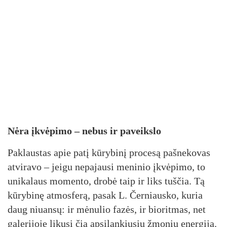
Nė­ra įkvė­pi­mo – ne­bus ir pa­veiks­lo
Pak­laus­tas apie pa­tį kū­ry­bi­nį pro­ce­są pa­šne­ko­vas
at­vi­ra­vo – jei­gu ne­pa­jau­si me­ni­nio įkvė­pi­mo, to
uni­ka­laus mo­men­to, dro­bė taip ir liks tuš­čia. Tą
kū­ry­bi­nę at­mos­fe­rą, pa­sak L. Čer­niaus­ko, ku­ria
daug niuan­sų: ir mė­nu­lio fa­zės, ir bio­rit­mas, net
ga­le­ri­jo­je li­ku­si čia ap­si­lan­kiu­sių žmo­nių ener­gi­ja.