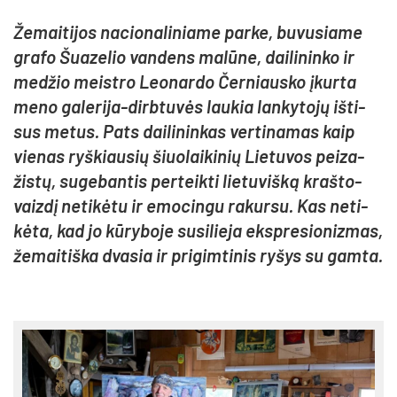
Že­mai­ti­jos na­cio­na­li­nia­me par­ke, bu­vu­sia­me
gra­fo Šua­ze­lio van­dens ma­lū­ne, dai­li­nin­ko ir
me­džio meist­ro Leo­nar­do Čer­niaus­ko įkur­ta
me­no ga­le­ri­ja-dirb­tu­vės lau­kia lan­ky­to­jų iš­ti­
sus me­tus. Pats dai­li­nin­kas ver­ti­na­mas kaip
vie­nas ryš­kiau­sių šiuo­lai­ki­nių Lie­tu­vos pei­za­
žis­tų, su­ge­ban­tis per­teik­ti lie­tu­viš­ką kraš­to­
vaiz­dį ne­ti­kė­tu ir emo­cin­gu ra­kur­su. Kas ne­ti­
kė­ta, kad jo kū­ry­bo­je su­si­lie­ja eksp­re­sio­niz­mas,
že­mai­tiš­ka dva­sia ir pri­gim­ti­nis ry­šys su gam­ta.