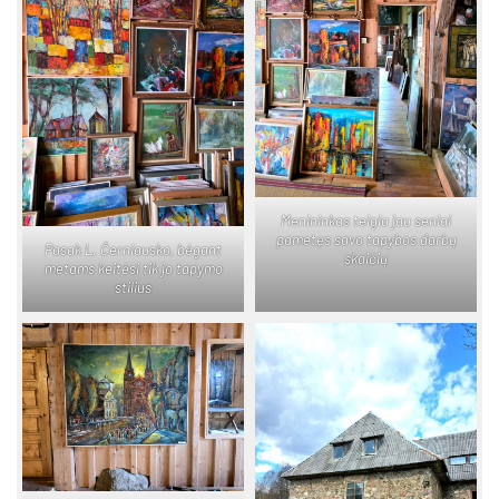
Me­ni­nin­kas tei­gia jau se­niai
pa­me­tęs sa­vo ta­py­bos dar­bų
Pa­sak L. Čer­niaus­ko, bė­gant
skai­čių
me­tams kei­tė­si tik jo ta­py­mo
sti­lius