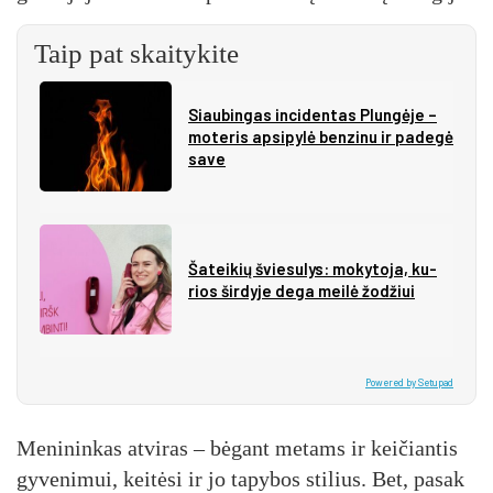
Taip pat skaitykite
Siau­bin­gas in­ci­den­tas Plun­gė­je –
mo­te­ris ap­si­py­lė ben­zi­nu ir pa­de­gė
sa­ve
Ša­tei­kių švie­su­lys: mo­ky­to­ja, ku­
rios šir­dy­je de­ga mei­lė žo­džiui
Powered by Setupad
Me­ni­nin­kas at­vi­ras – bė­gant me­tams ir kei­čian­tis
gy­ve­ni­mui, kei­tė­si ir jo ta­py­bos sti­lius. Bet, pa­sak