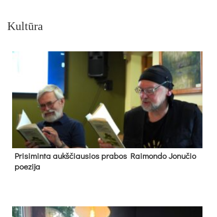
Kultūra
Pri­si­min­ta aukš­čiau­sios pra­bos Rai­mon­do Jo­nu­čio
poe­zi­ja