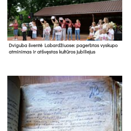
Dvi­gu­ba šven­tė La­bar­džiuo­se: pa­gerb­tas vys­ku­po
at­mi­ni­mas ir at­švęs­tas kul­tū­ros ju­bi­lie­jus