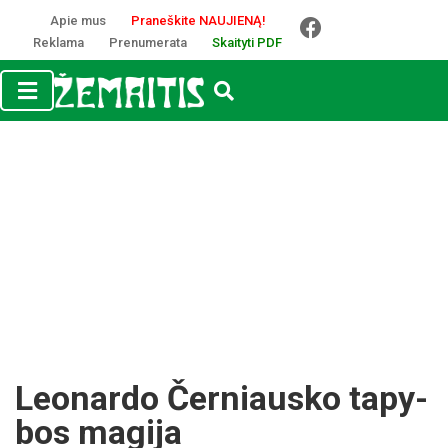
Apie mus
Praneškite NAUJIENĄ!
Reklama
Prenumerata
Skaityti PDF
Leo­nar­do Čer­niaus­ko ta­py­
bos ma­gi­ja