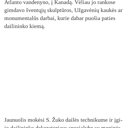
At­lan­to van­de­ny­no, į Ka­na­dą. Vė­liau jo ran­ko­se
gim­da­vo šven­tų­jų skulp­tū­ros, Už­ga­vė­nių kau­kės ar
mo­nu­men­ta­lūs dar­bai, ku­rie da­bar puo­šia pa­ties
dai­li­nin­ko kie­mą.
Jau­nuo­lis mo­kė­si S. Žu­ko dai­lės tech­ni­ku­me ir įgi­
jo dai­li­nin­ko de­ko­ra­to­riaus spe­cia­ly­bę su me­ni­nės