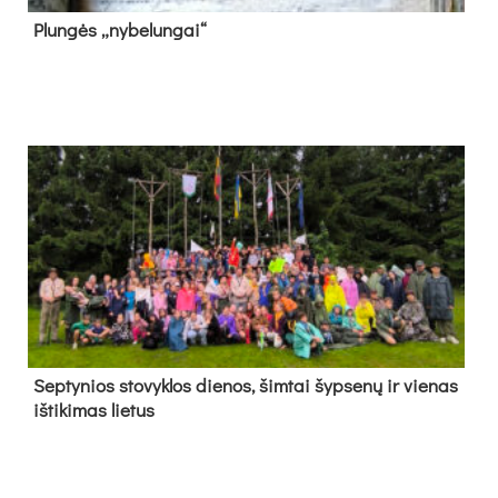
Plun­gės „ny­be­lun­gai“
Sep­ty­nios sto­vyk­los die­nos, šim­tai šyp­se­nų ir vie­nas
iš­ti­ki­mas lie­tus