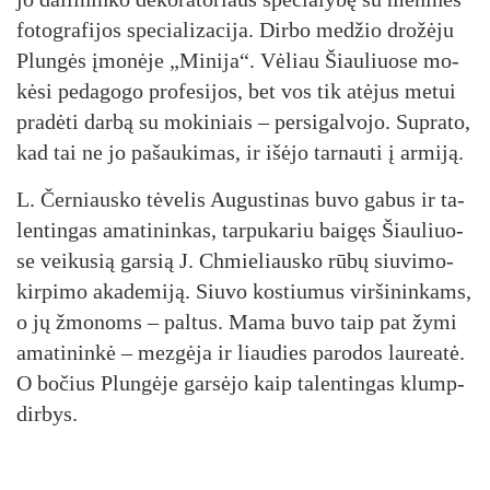
fo­tog­ra­fi­jos spe­cia­li­za­ci­ja. Dir­bo me­džio dro­žė­ju
Plun­gės įmo­nė­je „Mi­ni­ja“. Vė­liau Šiau­liuo­se mo­
kė­si pe­da­go­go pro­fe­si­jos, bet vos tik atė­jus me­tui
pra­dė­ti dar­bą su mo­ki­niais – per­si­gal­vo­jo. Sup­ra­to,
kad tai ne jo pa­šau­ki­mas, ir išė­jo tar­nau­ti į ar­mi­ją.
L. Čer­niaus­ko tė­ve­lis Au­gus­ti­nas bu­vo ga­bus ir ta­
len­tin­gas ama­ti­nin­kas, tar­pu­ka­riu bai­gęs Šiau­liuo­
se vei­ku­sią gar­sią J. Chmie­liaus­ko rū­bų siu­vi­mo-
kir­pi­mo aka­de­mi­ją. Siu­vo kos­tiu­mus vir­ši­nin­kams,
o jų žmo­noms – pal­tus. Ma­ma bu­vo taip pat žy­mi
ama­ti­nin­kė – mez­gė­ja ir liau­dies pa­ro­dos lau­rea­tė.
O bo­čius Plun­gė­je gar­sė­jo kaip ta­len­tin­gas klump­
dir­bys.