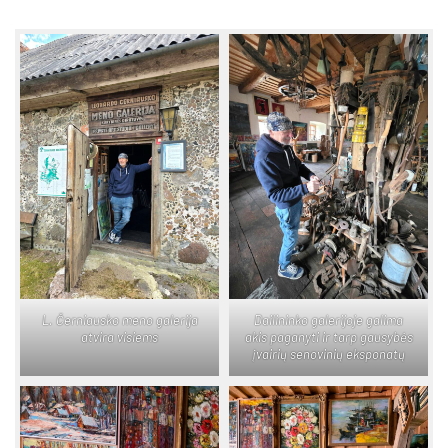
L. Čer­niaus­ko me­no ga­le­ri­ja
Dai­li­nin­ko ga­le­ri­jo­je ga­li­ma
at­vi­ra vi­siems
akis pa­ga­ny­ti ir tarp gau­sy­bės
įvai­rių se­no­vi­nių eks­po­na­tų