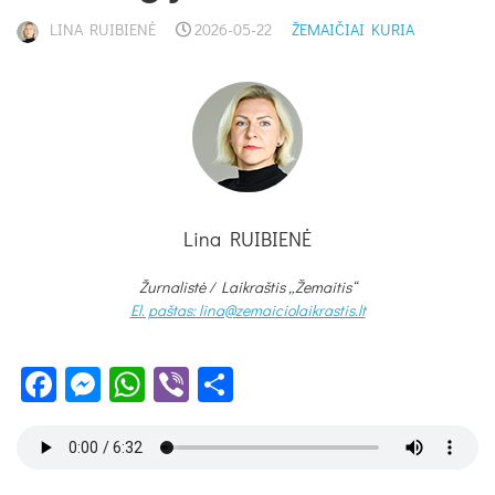
LINA RUIBIENĖ
2026-05-22
ŽEMAIČIAI KURIA
Lina RUIBIENĖ
Žurnalistė /
Laikraštis „Žemaitis“
El. paštas: lina@zemaiciolaikrastis.lt
Facebook
Messenger
WhatsApp
Viber
Share