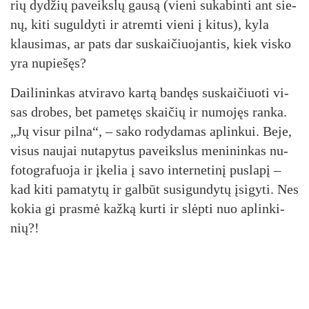
rių dy­džių pa­veiks­lų gau­są (vie­ni su­ka­bin­ti ant sie­
nų, ki­ti su­gul­dy­ti ir at­rem­ti vie­ni į ki­tus), ky­la
klau­si­mas, ar pa­ts dar su­skai­čiuo­jan­tis, kiek vis­ko
yra nu­pie­šęs?
Dai­li­nin­kas at­vi­ra­vo kar­tą ban­dęs su­skai­čiuo­ti vi­
sas dro­bes, bet pa­me­tęs skai­čių ir nu­mo­jęs ran­ka.
„Jų vi­sur pil­na“, – sa­ko ro­dy­da­mas ap­lin­kui. Be­je,
vi­sus nau­jai nu­ta­py­tus pa­veiks­lus me­ni­nin­kas nu­
fo­tog­ra­fuo­ja ir įke­lia į sa­vo in­ter­ne­ti­nį pus­la­pį –
kad ki­ti pa­ma­ty­tų ir gal­būt su­si­gun­dy­tų įsi­gy­ti. Nes
ko­kia gi pra­smė kaž­ką kur­ti ir slėp­ti nuo ap­lin­ki­
nių?!