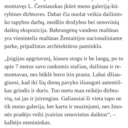
mon­ta­vęs L. Čer­niaus­kas įkū­rė me­no ga­le­ri­ją-kū­
ry­bi­nes dirb­tu­ves. Da­bar čia nuo­lat vei­kia dai­li­nin­
ko ta­py­bos dar­bų, me­džio dro­žy­bos bei se­no­vi­nių
daik­tų eks­po­zi­ci­ja. Bab­run­gė­nų van­dens ma­lū­nas
yra vie­nin­te­lis ma­lū­nas Že­mai­ti­jos na­cio­na­li­nia­me
par­ke, pri­pa­žin­tas ar­chi­tek­tū­ros pa­mink­lu.
„Įsi­gi­jau ap­griu­vu­sį, kiau­ru sto­gu ir be lan­gų, po to
apie 7 me­tus sa­vo ran­ko­mis sta­čiau, dai­li­nau ir re­
mon­ta­vau, nes būk­lė bu­vo itin pra­sta. La­bai džiau­
giuo­si, kad iki šių die­nų pa­vy­ko iš­sau­go­ti au­ten­tiš­
kas grin­dis ir du­ris. Tuo me­tu man rei­kė­jo dirb­tu­
vių, tai jas ir įsi­ren­giau. Ga­liau­siai ši vie­ta ta­po ne
tik me­no ga­le­ri­ja, bet kar­tu ir mu­zie­ju­mi, nes žmo­
nės pra­dė­jo vež­ti įvai­rius se­no­vi­nius daik­tus“, –
kal­bė­jo me­ni­nin­kas.