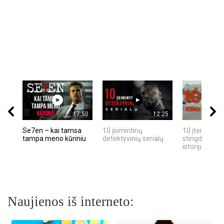
17:50
12:25
Se7en – kai tamsa
10 įsimintinų
10 įtemptų, k
tampa meno kūriniu
detektyvinių serialų
stingdančių k
istorijų
Naujienos iš interneto: