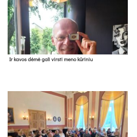
Ir ka­vos dė­mė ga­li virs­ti me­no kū­ri­niu