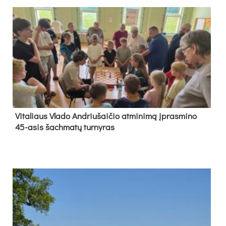
Vi­ta­liaus Vla­do And­riu­šai­čio at­mi­ni­mą įpras­mi­no
45-asis šach­ma­tų tur­ny­ras