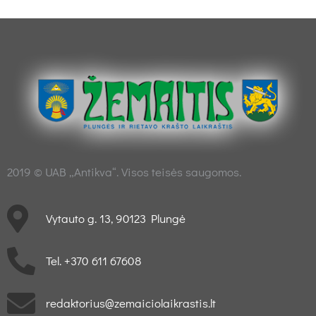
2019 © UAB „Antikva“. Visos teisės saugomos.
Vytauto g. 13, 90123 Plungė
Tel. +370 611 67608
redaktorius@zemaiciolaikrastis.lt