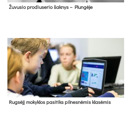
Žu­vu­sio pro­diu­se­rio šak­nys – Plun­gė­je
Rug­sė­jį mo­kyk­los pa­si­tiks pil­nes­nė­mis kla­sė­mis