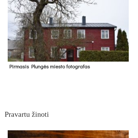
Pir­ma­sis Plun­gės mies­to fo­tog­ra­fas
Pravartu žinoti