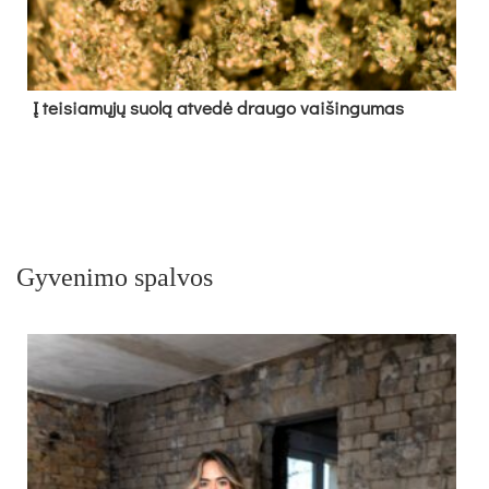
Į tei­sia­mų­jų suo­lą at­ve­dė drau­go vai­šin­gu­mas
Gyvenimo spalvos