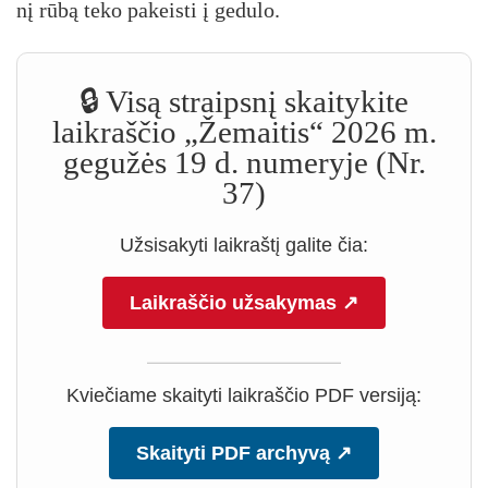
nį rū­bą te­ko pa­keis­ti į ge­du­lo.
🔒 Visą straipsnį skaitykite
laikraščio „Žemaitis“ 2026 m.
gegužės 19 d. numeryje (Nr.
37)
Užsisakyti laikraštį galite čia:
Laikraščio užsakymas ↗
Kviečiame skaityti laikraščio PDF versiją:
Skaityti PDF archyvą ↗