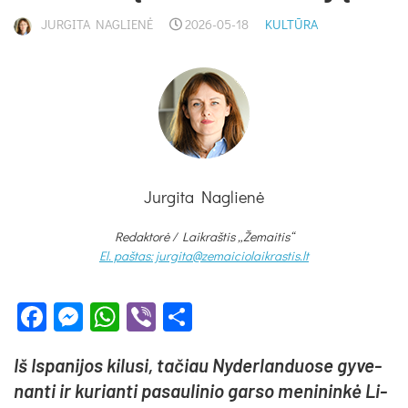
JURGITA NAGLIENĖ
2026-05-18
KULTŪRA
Jurgita Naglienė
Redaktorė /
Laikraštis „Žemaitis“
El. paštas: jurgita@zemaiciolaikrastis.lt
Facebook
Messenger
WhatsApp
Viber
Share
Iš Is­pa­ni­jos ki­lu­si, ta­čiau Ny­der­lan­duo­se gy­ve­
nan­ti ir ku­rian­ti pa­sau­li­nio gar­so me­ni­nin­kė Li­