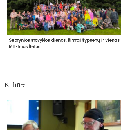
Sep­ty­nios sto­vyk­los die­nos, šim­tai šyp­se­nų ir vie­nas
iš­ti­ki­mas lie­tus
Kultūra