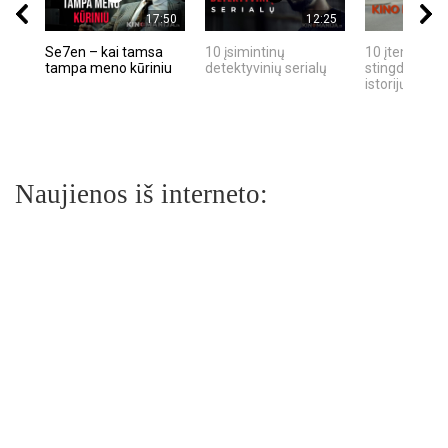
17:50
12:25
Se7en – kai tamsa
10 įsimintinų
10 įtemptų, k
tampa meno kūriniu
detektyvinių serialų
stingdančių k
istorijų
Naujienos iš interneto: