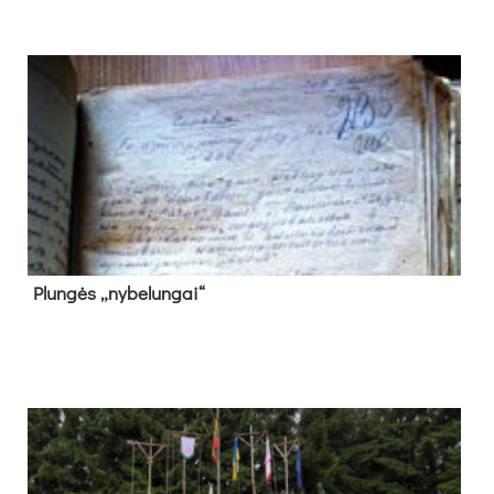
Plun­gės „ny­be­lun­gai“