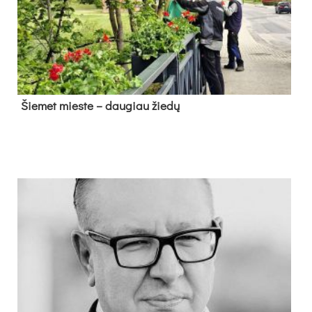
Šie­met mies­te – dau­giau žie­dų