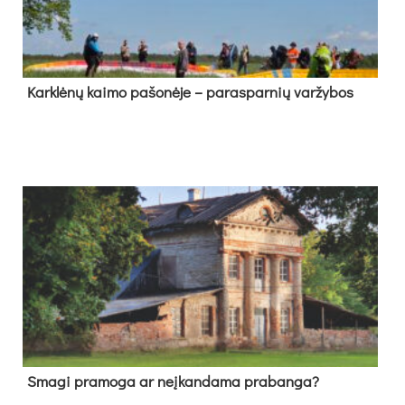
Kark­lė­nų kai­mo pa­šo­nė­je – pa­ras­par­nių var­žy­bos
Sma­gi pra­mo­ga ar neį­kan­da­ma pra­ban­ga?