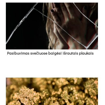
Pa­si­bu­vi­mas sve­čiuo­se bai­gė­si iš­rau­tais plau­kais