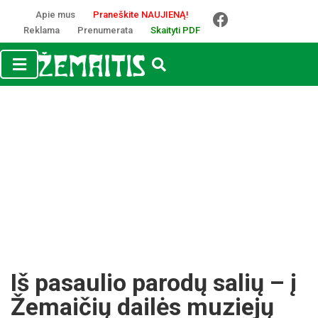
Apie mus
Praneškite NAUJIENĄ!
Reklama
Prenumerata
Skaityti PDF
Iš pa­sau­lio pa­ro­dų sa­lių – į
Že­mai­čių dai­lės mu­zie­jų