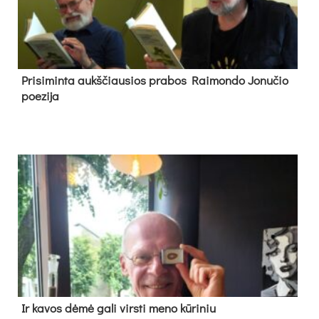
Pri­si­min­ta aukš­čiau­sios pra­bos Rai­mon­do Jo­nu­čio
poe­zi­ja
Ir ka­vos dė­mė ga­li virs­ti me­no kū­ri­niu