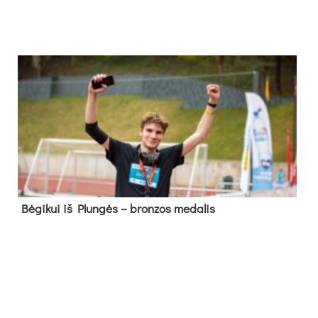
Bė­gi­kui iš Plun­gės – bron­zos me­da­lis