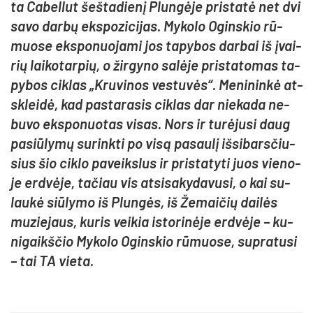
ta Ca­bel­lut šeš­ta­die­nį Plun­gė­je pri­sta­tė net dvi
sa­vo dar­bų eks­po­zi­ci­jas. My­ko­lo Ogins­kio rū­
muo­se eks­po­nuo­ja­mi jos ta­py­bos dar­bai iš įvai­
rių lai­ko­tar­pių, o žir­gy­no sa­lė­je pri­sta­to­mas ta­
py­bos cik­las „Kru­vi­nos ves­tu­vės“. Me­ni­nin­kė at­
sklei­dė, kad pa­sta­ra­sis cik­las dar nie­ka­da ne­
bu­vo eks­po­nuo­tas vi­sas. Nors ir tu­rė­ju­si daug
pa­siū­ly­mų su­rink­ti po vi­są pa­sau­lį iš­si­bars­čiu­
sius šio cik­lo pa­veiks­lus ir pri­sta­ty­ti juos vie­no­
je erd­vė­je, ta­čiau vis at­si­sa­ky­da­vu­si, o kai su­
lau­kė siū­ly­mo iš Plun­gės, iš Že­mai­čių dai­lės
mu­zie­jaus, ku­ris vei­kia is­to­ri­nė­je erd­vė­je – ku­
ni­gaikš­čio My­ko­lo Ogins­kio rū­muo­se, su­pra­tu­si
– tai TA vie­ta.