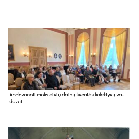
Ap­do­va­no­ti moks­lei­vių dai­nų šven­tės ko­lek­ty­vų va­
do­vai