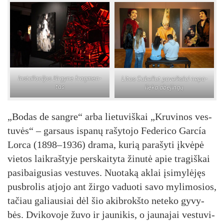
Ins­ta­lia­ci­jos žir­gy­ne frag­men­
Li­tos Ca­bel­lut pa­veiks­lai ne­pa­
tas
lie­ka abe­jin­gų
„Bo­das de san­gre“ ar­ba lie­tu­viš­kai „Kru­vi­nos ves­
tu­vės“ – gar­saus is­pa­nų ra­šy­to­jo Fe­de­ri­co Garc­ía
Lor­ca (1898–1936) dra­ma, ku­rią pa­ra­šy­ti įkvė­pė
vie­tos laik­raš­ty­je per­skai­ty­ta ži­nu­tė apie tra­giš­kai
pa­si­bai­gu­sias ves­tu­ves. Nuo­ta­ką ak­lai įsi­my­lė­jęs
pusb­ro­lis at­jo­jo ant žir­go va­duo­ti sa­vo my­li­mo­sios,
ta­čiau ga­liau­siai dėl šio akib­rokš­to ne­te­ko gy­vy­
bės. Dvi­ko­vo­je žu­vo ir jau­ni­kis, o jau­na­jai ves­tu­vi­