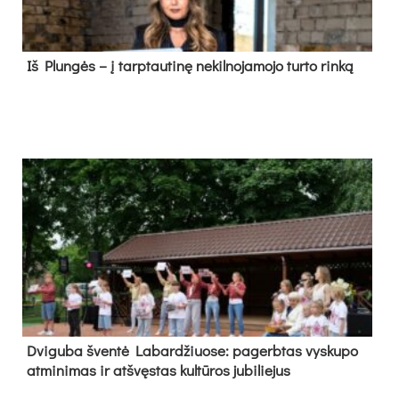
Iš Plungės – į tarptautinę nekilnojamojo turto rinką
Dvi­gu­ba šven­tė La­bar­džiuo­se: pa­gerb­tas vys­ku­po
at­mi­ni­mas ir at­švęs­tas kul­tū­ros ju­bi­lie­jus