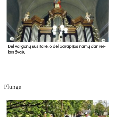
Dėl var­go­nų su­si­ta­rė, o dėl pa­ra­pi­jos na­mų dar rei­
kės žy­gių
Plungė