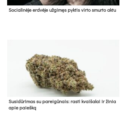
So­cia­li­nė­je erd­vė­je už­gi­męs pyk­tis vir­to smur­to ak­tu
Su­si­dū­ri­mas su pa­rei­gū­nais: ras­ti kvai­ša­lai ir ži­nia
apie paieš­ką