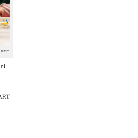
 nuotr.
sni
TART