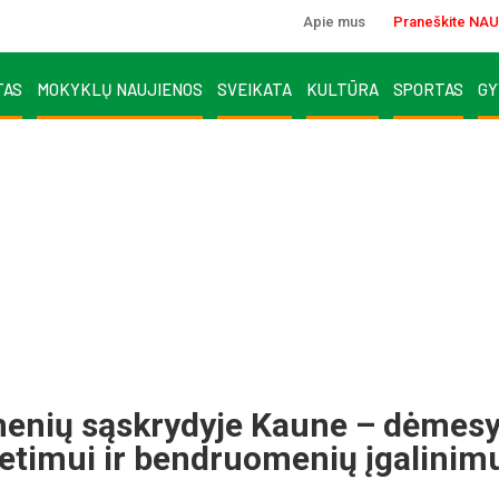
Apie mus
Praneškite NAU
TAS
MOKYKLŲ NAUJIENOS
SVEIKATA
KULTŪRA
SPORTAS
GY
menių sąskrydyje Kaune – dėmes
ietimui ir bendruomenių įgalinim