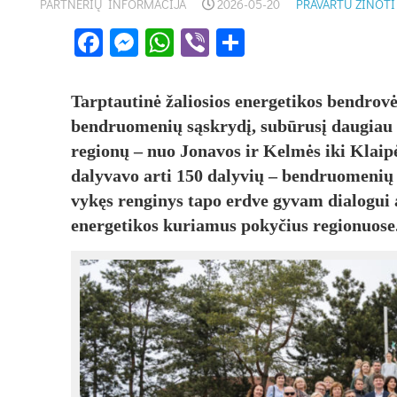
PARTNERIŲ INFORMACIJA
2026-05-20
PRAVARTU ŽINOTI
Facebook
Messenger
WhatsApp
Viber
Share
Tarptautinė žaliosios energetikos bendrovė
bendruomenių sąskrydį, subūrusį daugiau n
regionų – nuo Jonavos ir Kelmės iki Klai
dalyvavo arti 150 dalyvių – bendruomenių 
vykęs renginys tapo erdve gyvam dialogui
energetikos kuriamus pokyčius regionuose