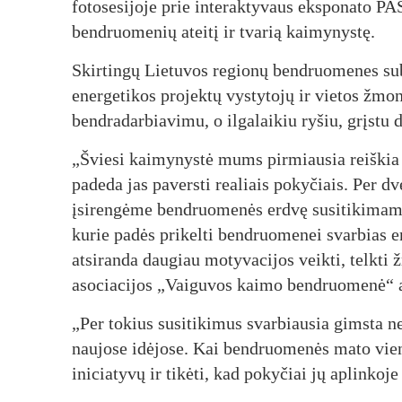
fotosesijoje prie interaktyvaus eksponato 
bendruomenių ateitį ir tvarią kaimynystę.
Skirtingų Lietuvos regionų bendruomenes subū
energetikos projektų vystytojų ir vietos žmo
bendradarbiavimu, o ilgalaikiu ryšiu, grįstu 
„Šviesi kaimynystė mums pirmiausia reiškia 
padeda jas paversti realiais pokyčiais. Per 
įsirengėme bendruomenės erdvę susitikimams
kurie padės prikelti bendruomenei svarbias 
atsiranda daugiau motyvacijos veikti, telkti 
asociacijos „Vaiguvos kaimo bendruomenė“ a
„Per tokius susitikimus svarbiausia gimsta n
naujose idėjose. Kai bendruomenės mato viena 
iniciatyvų ir tikėti, kad pokyčiai jų aplinkoj