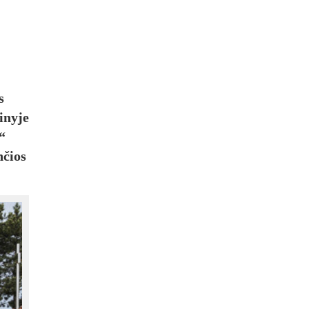
s
inyje
“
nčios