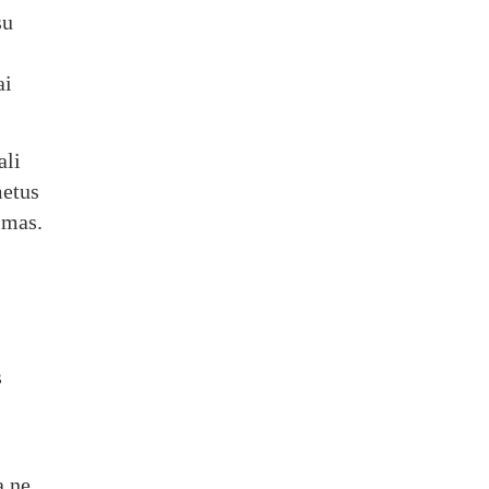
su
ai
ali
metus
imas.
s
a ne