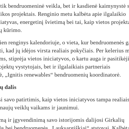
 tik bendruomeninė veikla, bet ir kasdienė kaimynystė 
ikos projektais. Renginio metu kalbėta apie ilgalaikio
tyvas, energetinį švietimą bei tai, kaip vietos projekt
nų kūrimo.
ien renginys kalendoriuje, o vieta, kur bendruomenės g
ti, kad jų idėjos virsta realiais pokyčiais. Per kelerius 
 stiprėja vietos iniciatyvos, o kartu auga ir pasitikėj
ektų vystytojais, bet ir ilgalaikiais partneriais
, „Ignitis renewables“ bendruomenių koordinatorė.
ų dalis
 savo patirtimis, kaip vietos iniciatyvos tampa realiai
 naujų veiklų vaikams ir jaunimui.
ą ir įgyvendinimą savo istorijomis dalijosi Girkalių
 bei bendruomenės „Lauksargiškiai“ atstovai. Kalbėt