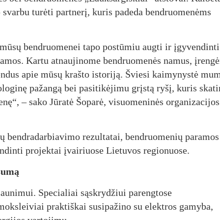
aip svarbu turėti partnerį, kuris padeda bendruomenėms
 mūsų bendruomenei tapo postūmiu augti ir įgyvendinti
iekiamos. Kartu atnaujinome bendruomenės namus, įreng
ndus apie mūsų krašto istoriją. Šviesi kaimynystė mu
ologinę pažangą bei pasitikėjimu grįstą ryšį, kuris skat
menę“, – sako Jūratė Šoparė, visuomeninės organizacijos
etų bendradarbiavimo rezultatai, bendruomenių paramos
vendinti projektai įvairiuose Lietuvos regionuose.
lsumą
jaunimui. Specialiai sąskrydžiui parengtose
moksleiviai praktiškai susipažino su elektros gamyba,
ergijos vartojimu.