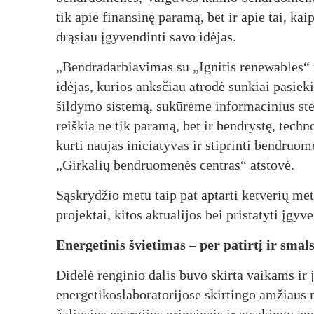
tik apie finansinę paramą, bet ir apie tai, k
drąsiau įgyvendinti savo idėjas.
„Bendradarbiavimas su „Ignitis renewables“
idėjas, kurios anksčiau atrodė sunkiai pas
šildymo sistemą, sukūrėme informacinius ste
reiškia ne tik paramą, bet ir bendrystę, techn
kurti naujas iniciatyvas ir stiprinti bendruo
„Girkalių bendruomenės centras“ atstovė.
Sąskrydžio metu taip pat aptarti ketverių m
projektai, kitos aktualijos bei pristatyti įgy
Energetinis švietimas – per patirtį ir sma
Didelė renginio dalis buvo skirta vaikams ir 
energetikoslaboratorijose skirtingo amžiaus 
žaliosios energijos principais ir atsakingu en