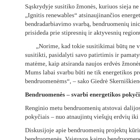
Sąskrydyje susitiko žmonės, kuriuos sieja ne
„Ignitis renewables“ atsinaujinančios energet
bendradarbiavimo svarbą, bendruomenių inicia
prisideda prie stipresnių ir aktyvesnių regio
„Norime, kad tokie susitikimai būtų ne v
susitikti, pasidalyti savo patirtimis ir pamaty
matėme, kaip atsiranda naujos erdvės žmonėms,
Mums labai svarbu būti ne tik energetikos proj
bendruomenėms“, – sako Giedrė Skerniškienė
Bendruomenės – svarbi energetikos pokyči
Renginio metu bendruomenių atstovai dalijosi
pokyčiais – nuo atnaujintų viešųjų erdvių iki
Diskusijoje apie bendruomenių projektų kūrim
bendruomenės, Vaiguvos kaimo bendruomenės