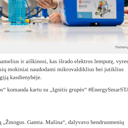
Partnerių
elius ir aiškinosi, kas išrado elektros lemputę, vyre
sių mokiniai naudodami mikrovaldiklius bei jutiklius
giją kasdienybėje.
los“ komanda kartu su „Ignitis grupės“ #EnergySmarS
ciją „Žmogus. Gamta. Mašina“, dalyvavo bendruomenių