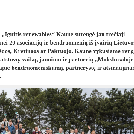
 „Ignitis renewables“ Kaune surengė jau trečiąjį
ei 20 asociacijų ir bendruomenių iš įvairių Lietuvo
pėdos, Kretingos ar Pakruojo. Kaune vykusiame reng
atstovų, vaikų, jaunimo ir partnerių „Mokslo saloje
 apie bendruomeniškumą, partnerystę ir atsinaujina
.