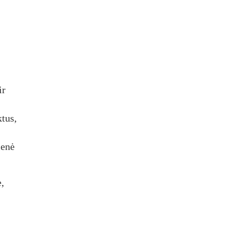
ir
tus,
ienė
,