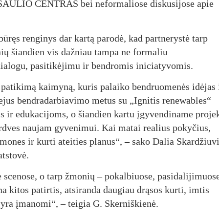
PASAULIO CENTRAS bei neformaliose diskusijose apie
ręs renginys dar kartą parodė, kad partnerystė tarp
nių šiandien vis dažniau tampa ne formaliu
dialogu, pasitikėjimu ir bendromis iniciatyvomis.
patikimą kaimyną, kuris palaiko bendruomenės idėjas 
dvejus bendradarbiavimo metus su „Ignitis renewables“
 ir edukacijoms, o šiandien kartu įgyvendiname projek
erdves naujam gyvenimui. Kai matai realius pokyčius,
žmones ir kurti ateities planus“, – sako Dalia Skardžiuv
tstovė.
e scenose, o tarp žmonių – pokalbiuose, pasidalijimuose
kitos patirtis, atsiranda daugiau drąsos kurti, imtis
e yra įmanomi“, – teigia G. Skerniškienė.