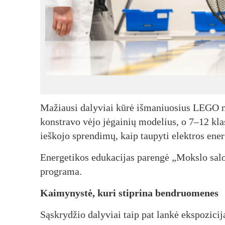
Mažiausi dalyviai kūrė išmaniuosius LEGO nam
konstravo vėjo jėgainių modelius, o 7–12 kla
ieškojo sprendimų, kaip taupyti elektros ener
Energetikos edukacijas parengė „Mokslo sa
programa.
Kaimynystė, kuri stiprina bendruomenes
Sąskrydžio dalyviai taip pat lankė ekspozi