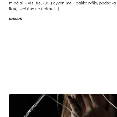
min­čiai – vi­si tie, ku­rių gy­ve­ni­me ji pa­li­ko ryš­kų pėd­sa­ką 
lia­tę svei­ki­no ne tiek su […]
DAUGIAU