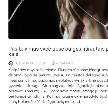
Pa­si­bu­vi­mas sve­čiuo­se bai­gė­si iš­rau­tais 
kais
ALGIMANTAS KRIPAS
2026-06-02
Klai­pė­dos apy­lin­kės teis­mo Plun­gės rū­muo­se iš­nag­ri­nė
džia­mo­ji by­la dėl smur­to. Jo­je A. J. nu­teis­tas dėl sa­vo su­
ti­nės su­mu­ši­mo. Bū­da­mas ne­blai­vus vy­riš­kis ėmė pa­vy­du
gy­ve­ni­mo drau­gei. Gir­to su­gy­ven­ti­nio už­gau­lio­ji­mai ne­tr
pe­raug­ti į smur­tą – A. J. par­grio­vė mo­te­rį, smo­gė jai per
bei tam­pė grin­di­mis. Kal­ti­na­ma­ja­me ak­te nu­ro­dy­ta, kad
me­tų ba­lan­džio 16 d., iš­ger­tu­vių me­tu, […]