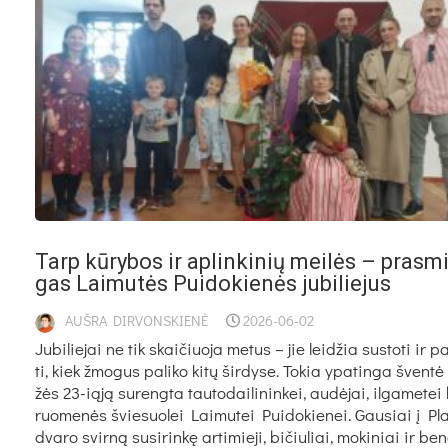
Tarp kū­ry­bos ir ap­lin­ki­nių mei­lės – pra­sm
gas Lai­mu­tės Pui­do­kie­nės ju­bi­lie­jus
AUŠRA DIRVONSKIENĖ
2026-06-02
Ju­bi­lie­jai ne tik skai­čiuo­ja me­tus – jie lei­džia su­sto­ti ir p
ti, kiek žmo­gus pa­li­ko ki­tų šir­dy­se. To­kia ypa­tin­ga šven­t
žės 23-ią­ją su­reng­ta tau­to­dai­li­nin­kei, au­dė­jai, il­ga­me­t
ruo­me­nės švie­suo­lei Lai­mu­tei Pui­do­kie­nei. Gau­siai į Pla­
dva­ro svir­ną su­si­rin­kę ar­ti­mie­ji, bi­čiu­liai, mo­ki­niai ir be