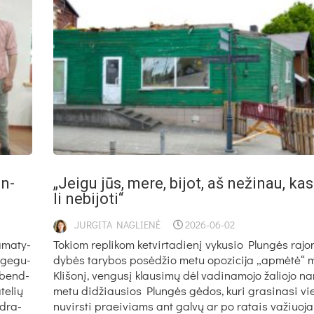
in­
„Jei­gu jūs, me­re, bi­jot, aš ne­ži­nau, ka
li ne­bi­jo­ti“
JURGITA NAGLIENĖ
2026-06-02
a­ma­ty­
To­kiom rep­li­kom ket­vir­ta­die­nį vy­ku­sio Plun­gės ra­jo­
ė ge­gu­
dy­bės ta­ry­bos po­sė­džio me­tu opo­zi­ci­ja „ap­mė­tė“ 
ei bend­
Kli­šo­nį, ven­gu­sį klau­si­mų dėl va­di­na­mo­jo ža­lio­jo 
te­lių
me­tu di­džiau­sios Plun­gės gė­dos, ku­ri gra­si­na­si vi
nd­ra­
nu­virs­ti praei­viams ant gal­vų ar po ra­tais va­žiuo­ja