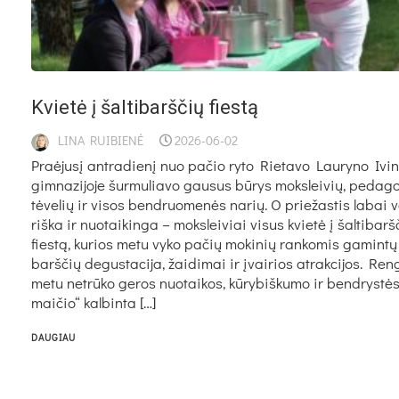
Kvie­tė į šal­ti­barš­čių fies­tą
LINA RUIBIENĖ
2026-06-02
Praė­ju­sį ant­ra­die­nį nuo pa­čio ry­to Rie­ta­vo Lau­ry­no Ivin
gim­na­zi­jo­je šur­mu­lia­vo gau­sus bū­rys moks­lei­vių, pe­da­go
tė­ve­lių ir vi­sos bend­ruo­me­nės na­rių. O prie­žas­tis la­bai 
riš­ka ir nuo­tai­kin­ga – moks­lei­viai vi­sus kvie­tė į šal­ti­barš
fies­tą, ku­rios me­tu vy­ko pa­čių mo­ki­nių ran­ko­mis ga­min­tų 
barš­čių de­gus­ta­ci­ja, žai­di­mai ir įvai­rios at­rak­ci­jos. Ren­
me­tu ne­trū­ko ge­ros nuo­tai­kos, kū­ry­biš­ku­mo ir bend­rys­tė
mai­čio“ kal­bin­ta […]
DAUGIAU