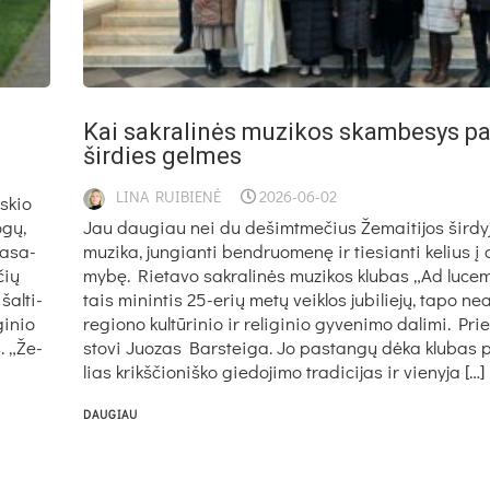
Kai sak­ra­li­nės mu­zi­kos skam­be­sys pa­
šir­dies gel­mes
LINA RUIBIENĖ
2026-06-02
s­kio
­gų,
Jau dau­giau nei du de­šimt­me­čius Že­mai­ti­jos šir­dy
va­sa­
mu­zi­ka, jun­gian­ti bend­ruo­me­nę ir tie­sian­ti ke­lius į
­čių
my­bę. Rie­ta­vo sak­ra­li­nės mu­zi­kos klu­bas „Ad lu­c
šal­ti­
tais mi­nin­tis 25-erių me­tų veik­los ju­bi­lie­jų, ta­po nea
gi­nio
re­gio­no kul­tū­ri­nio ir re­li­gi­nio gy­ve­ni­mo da­li­mi. Pri
s. „Že­
sto­vi Juo­zas Bars­tei­ga. Jo pa­stan­gų dė­ka klu­bas pu
lias krikš­čio­niš­ko gie­do­ji­mo tra­di­ci­jas ir vie­ny­ja […]
DAUGIAU