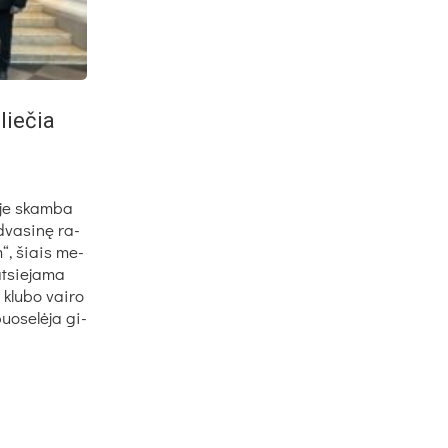
lie­čia
­je skam­ba
 dva­si­nę ra­
em“, šiais me­
t­sie­ja­ma
e klu­bo vai­ro
o­se­lė­ja gi­