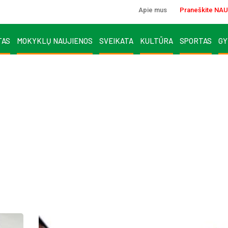
Apie mus
Praneškite NAU
TAS
MOKYKLŲ NAUJIENOS
SVEIKATA
KULTŪRA
SPORTAS
GY