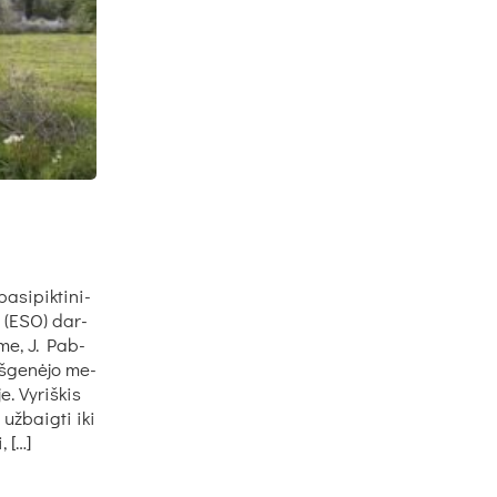
­si­pik­ti­ni­
s“ (ESO) dar­
i­me, J. Pab­
iš­ge­nė­jo me­
e. Vy­riš­kis
už­baig­ti iki
, […]