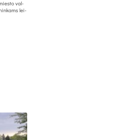
 mies­to val­
­nin­kams lei­