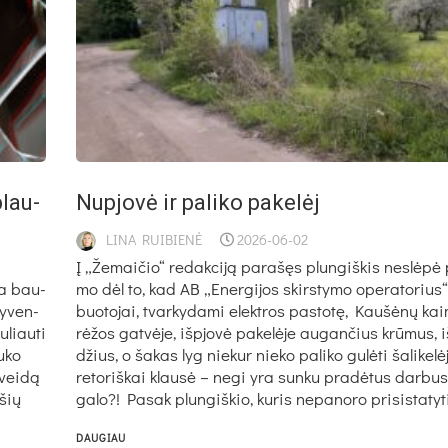
plau­
Nup­jo­vė ir pa­li­ko pa­ke­lėj
LINA RUIBIENĖ
2026-06-02
Į „Že­mai­čio“ re­dak­ci­ją pa­ra­šęs plun­giš­kis ne­slė­pė pa
­ta bau­
mo dėl to, kad AB „Ener­gi­jos skirs­ty­mo ope­ra­to­riu
gy­ven­
buo­to­jai, tvar­ky­da­mi elekt­ros pa­sto­tę, Kau­šė­nų ka
­liau­ti
rė­žos gat­vė­je, iš­pjo­vė pa­ke­lė­je au­gan­čius krū­mus, 
u­ko
džius, o ša­kas lyg nie­kur nie­ko pa­li­ko gu­lė­ti ša­li­ke­lė­j
 vei­dą
re­to­riš­kai klau­sė – ne­gi yra sun­ku pra­dė­tus dar­bus 
 šių
ga­lo?! Pa­sak plun­giš­kio, ku­ris ne­pa­no­ro pri­si­sta­ty­ti
DAUGIAU