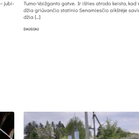
– ju­bi­
Tu­mo-Vaiž­gan­to gat­ve. Ir iš­ties at­ro­do keis­ta, kad
džia griū­van­čio sta­ti­nio Se­na­mies­čio aikš­tė­je sa­vi
džia […]
DAUGIAU