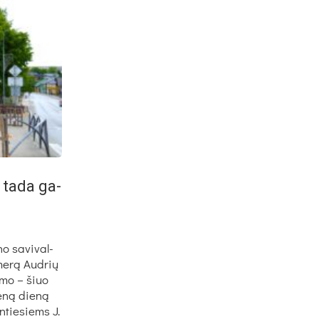
s ta­da ga­
no sa­vi­val­
me­rą Aud­rių
na­mo – šiuo
e­ną die­ną
n­tie­siems J.