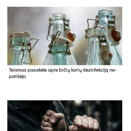
Teis­mas pa­sa­kė­le apie bi­čių ko­rių de­zin­fek­ci­ją ne­
pa­ti­kė­jo