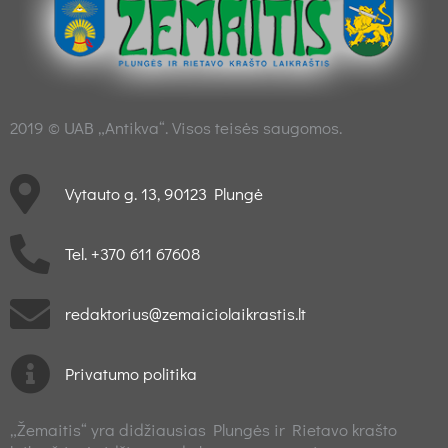
2019 © UAB „Antikva“. Visos teisės saugomos.
Vytauto g. 13, 90123 Plungė
Tel. +370 611 67608
redaktorius@zemaiciolaikrastis.lt
Privatumo politika
„Žemaitis“ yra didžiausias Plungės ir Rietavo krašto