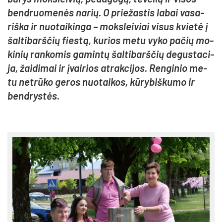
bend­ruo­me­nės na­rių. O prie­žas­tis la­bai va­sa­
riš­ka ir nuo­tai­kin­ga – moks­lei­viai vi­sus kvie­tė į
šal­ti­barš­čių fies­tą, ku­rios me­tu vy­ko pa­čių mo­
ki­nių ran­ko­mis ga­min­tų šal­ti­barš­čių de­gus­ta­ci­
ja, žai­di­mai ir įvai­rios at­rak­ci­jos. Ren­gi­nio me­
tu ne­trū­ko ge­ros nuo­tai­kos, kū­ry­biš­ku­mo ir
bend­rys­tės.