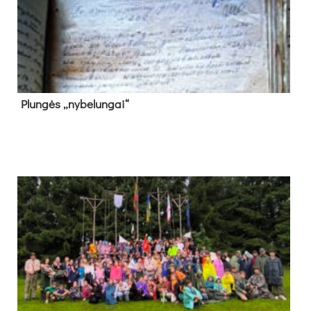
Plun­gės „ny­be­lun­gai“