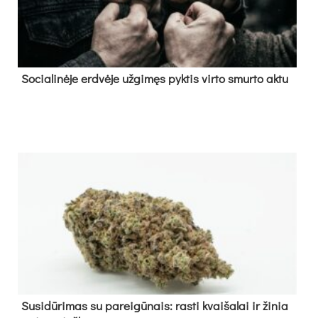
So­cia­li­nė­je erd­vė­je už­gi­męs pyk­tis vir­to smur­to ak­tu
Su­si­dū­ri­mas su pa­rei­gū­nais: ras­ti kvai­ša­lai ir ži­nia