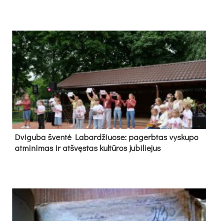
Dvi­gu­ba šven­tė La­bar­džiuo­se: pa­gerb­tas vys­ku­po
at­mi­ni­mas ir at­švęs­tas kul­tū­ros ju­bi­lie­jus