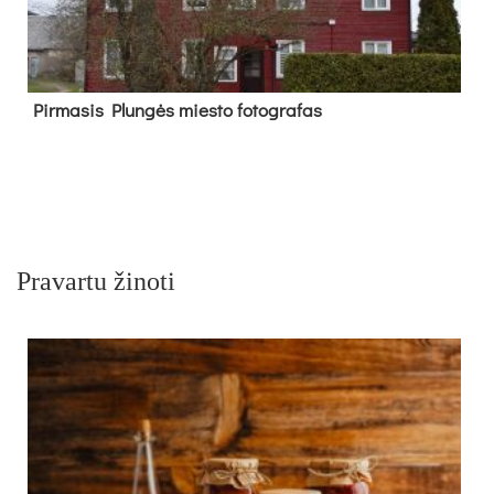
Pir­ma­sis Plun­gės mies­to fo­tog­ra­fas
Pravartu žinoti