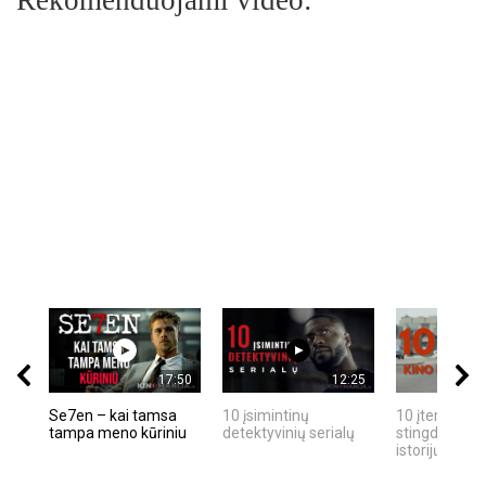
17:50
12:25
Se7en – kai tamsa
10 įsimintinų
10 įtemptų, k
tampa meno kūriniu
detektyvinių serialų
stingdančių k
istorijų