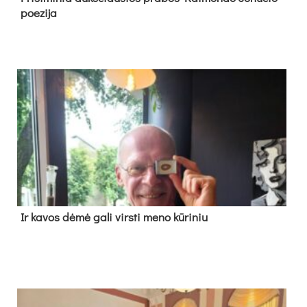
poe­zi­ja
Ir ka­vos dė­mė ga­li virs­ti me­no kū­ri­niu