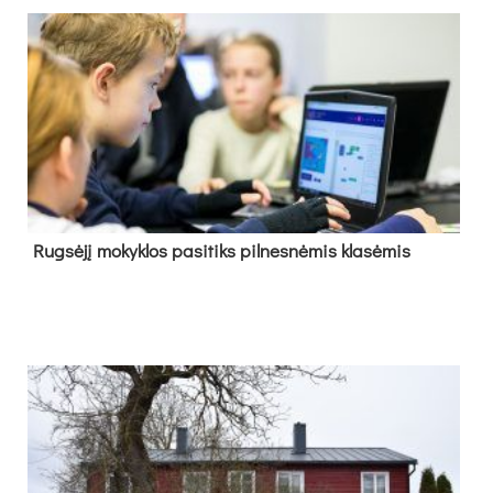
Rug­sė­jį mo­kyk­los pa­si­tiks pil­nes­nė­mis kla­sė­mis