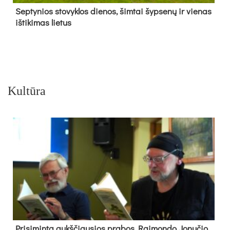
Sep­ty­nios sto­vyk­los die­nos, šim­tai šyp­se­nų ir vie­nas
iš­ti­ki­mas lie­tus
Kultūra
Pri­si­min­ta aukš­čiau­sios pra­bos Rai­mon­do Jo­nu­čio