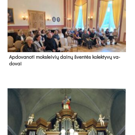
Ap­do­va­no­ti moks­lei­vių dai­nų šven­tės ko­lek­ty­vų va­
do­vai