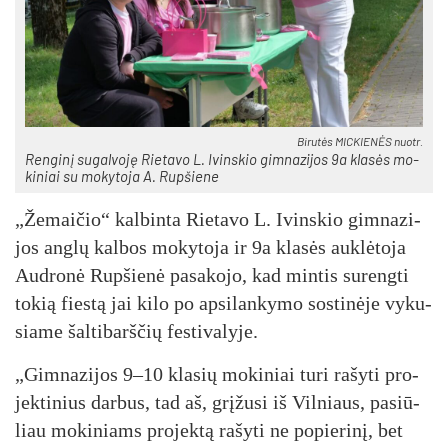
Bi­ru­tės MIC­KIE­NĖS nuo­tr.
Ren­gi­nį su­gal­vo­ję Rie­ta­vo L. Ivins­kio gim­na­zi­jos 9a kla­sės mo­
ki­niai su mo­ky­to­ja A. Rup­šie­ne
„Že­mai­čio“ kal­bin­ta Rie­ta­vo L. Ivins­kio gim­na­zi­
jos ang­lų kal­bos mo­ky­to­ja ir 9a kla­sės auk­lė­to­ja
Aud­ro­nė Rup­šie­nė pa­sa­ko­jo, kad min­tis su­reng­ti
to­kią fies­tą jai ki­lo po ap­si­lan­ky­mo sos­ti­nė­je vy­ku­
siame šal­ti­barš­čių fes­ti­va­lyje.
„Gim­na­zi­jos 9–10 kla­sių mo­ki­niai tu­ri ra­šy­ti pro­
jek­ti­nius dar­bus, tad aš, grį­žu­si iš Vil­niaus, pa­siū­
liau mo­ki­niams pro­jek­tą ra­šy­ti ne po­pie­ri­nį, bet