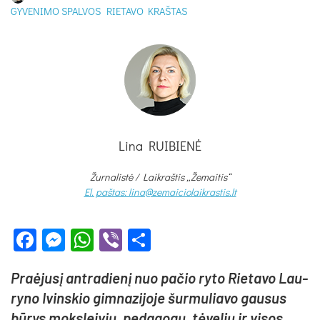
GYVENIMO SPALVOS
RIETAVO KRAŠTAS
Lina RUIBIENĖ
Žurnalistė /
Laikraštis „Žemaitis“
El. paštas: lina@zemaiciolaikrastis.lt
Facebook
Messenger
WhatsApp
Viber
Share
Praė­ju­sį ant­ra­die­nį nuo pa­čio ry­to Rie­ta­vo Lau­
ry­no Ivins­kio gim­na­zi­jo­je šur­mu­lia­vo gau­sus
bū­rys moks­lei­vių, pe­da­go­gų, tė­ve­lių ir vi­sos