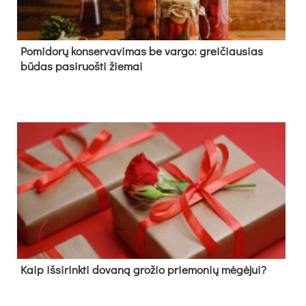
Pomidorų konservavimas be vargo: greičiausias
būdas pasiruošti žiemai
Kaip išsirinkti dovaną grožio priemonių mėgėjui?