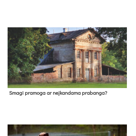
Sma­gi pra­mo­ga ar neį­kan­da­ma pra­ban­ga?