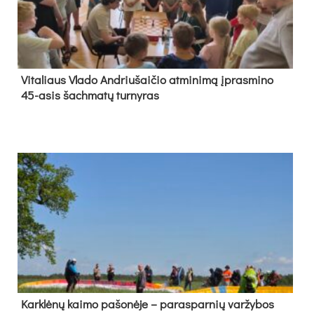
Vi­ta­liaus Vla­do And­riu­šai­čio at­mi­ni­mą įpras­mi­no
45-asis šach­ma­tų tur­ny­ras
Kark­lė­nų kai­mo pa­šo­nė­je – pa­ras­par­nių var­žy­bos