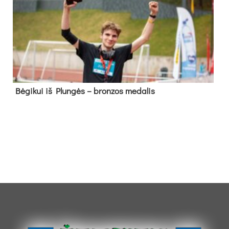
Bė­gi­kui iš Plun­gės – bron­zos me­da­lis