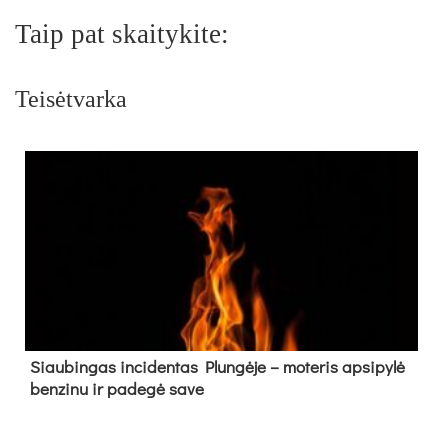
Taip pat skaitykite:
Teisėtvarka
Siau­bin­gas in­ci­den­tas Plun­gė­je – mo­te­ris ap­si­py­lė
ben­zi­nu ir pa­de­gė sa­ve