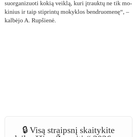
suor­ga­ni­zuo­ti ko­kią veik­lą, ku­ri įtrauk­tų ne tik mo­
ki­nius ir taip stip­rin­tų mo­kyk­los bend­ruo­me­nę“, –
kal­bė­jo A. Rup­šie­nė.
🔒 Visą straipsnį skaitykite