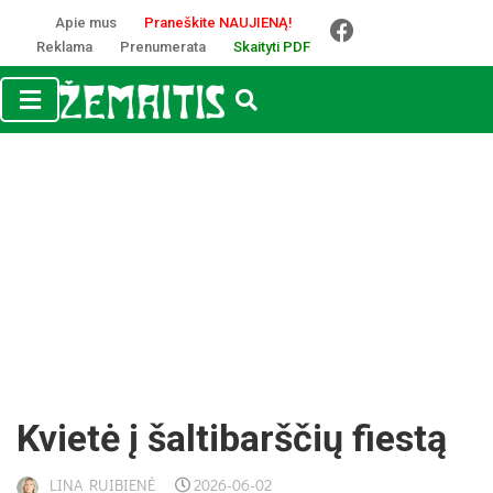
Apie mus
Praneškite NAUJIENĄ!
Reklama
Prenumerata
Skaityti PDF
Kvie­tė į šal­ti­barš­čių fies­tą
LINA RUIBIENĖ
2026-06-02