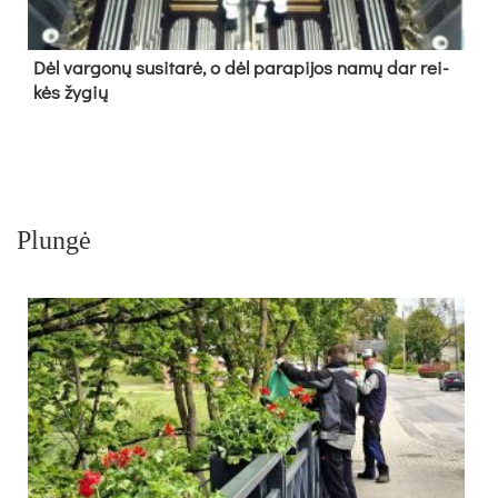
Dėl var­go­nų su­si­ta­rė, o dėl pa­ra­pi­jos na­mų dar rei­
kės žy­gių
Plungė