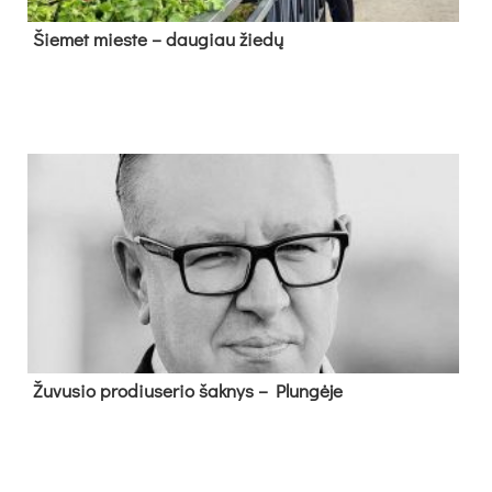
Šie­met mies­te – dau­giau žie­dų
Žu­vu­sio pro­diu­se­rio šak­nys – Plun­gė­je