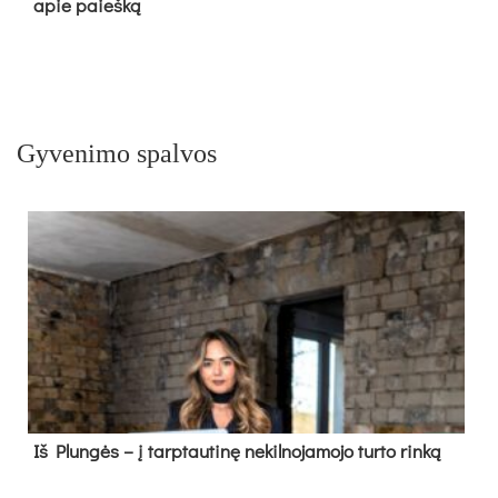
apie paieš­ką
Gyvenimo spalvos
Iš Plungės – į tarptautinę nekilnojamojo turto rinką