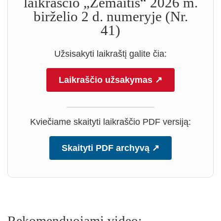
laikraščio „Žemaitis“ 2026 m.
birželio 2 d. numeryje (Nr.
41)
Užsisakyti laikraštį galite čia:
Laikraščio užsakymas ↗
Kviečiame skaityti laikraščio PDF versiją:
Skaityti PDF archyvą ↗
Rekomenduojami video: