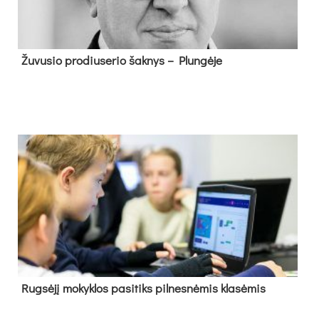
Žu­vu­sio pro­diu­se­rio šak­nys – Plun­gė­je
Rug­sė­jį mo­kyk­los pa­si­tiks pil­nes­nė­mis kla­sė­mis