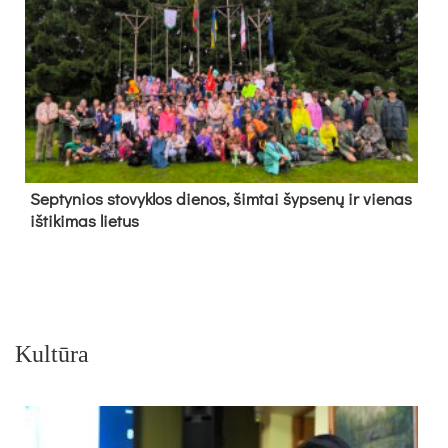
Sep­ty­nios sto­vyk­los die­nos, šim­tai šyp­se­nų ir vie­nas
iš­ti­ki­mas lie­tus
Kultūra