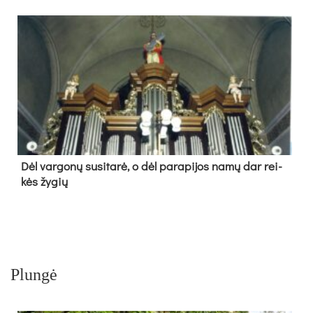
Dėl var­go­nų su­si­ta­rė, o dėl pa­ra­pi­jos na­mų dar rei­
kės žy­gių
Plungė