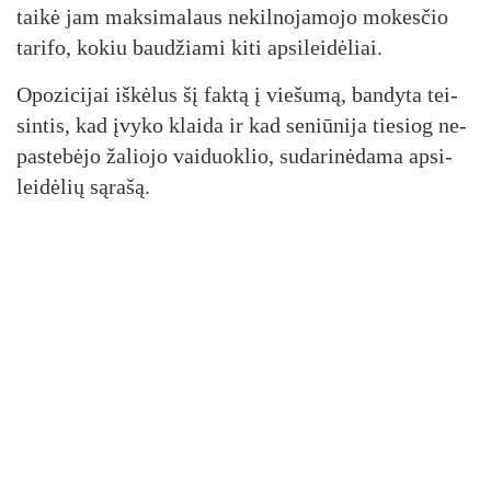
tai­kė jam mak­si­ma­laus ne­kil­no­ja­mo­jo mo­kes­čio
ta­ri­fo, ko­kiu bau­džia­mi ki­ti ap­si­lei­dė­liai.
Opo­zi­ci­jai iš­kė­lus šį fak­tą į vie­šu­mą, ban­dy­ta tei­
sin­tis, kad įvy­ko klai­da ir kad se­niū­ni­ja tie­siog ne­
pas­te­bė­jo ža­lio­jo vai­duok­lio, su­da­ri­nė­da­ma ap­si­
lei­dė­lių są­ra­šą.