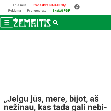
Apie mus
Praneškite NAUJIENĄ!
Reklama
Prenumerata
Skaityti PDF
„Jei­gu jūs, me­re, bi­jot, aš
ne­ži­nau, kas ta­da ga­li ne­bi­