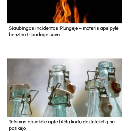
Siau­bin­gas in­ci­den­tas Plun­gė­je – mo­te­ris ap­si­py­lė
ben­zi­nu ir pa­de­gė sa­ve
Teis­mas pa­sa­kė­le apie bi­čių ko­rių de­zin­fek­ci­ją ne­
pa­ti­kė­jo