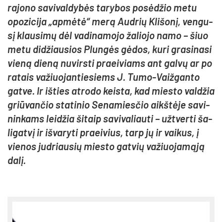
ra­jo­no sa­vi­val­dy­bės ta­ry­bos po­sė­džio me­tu
opo­zi­ci­ja „ap­mė­tė“ me­rą Aud­rių Kli­šo­nį, ven­gu­
sį klau­si­mų dėl va­di­na­mo­jo ža­lio­jo na­mo – šiuo
me­tu di­džiau­sios Plun­gės gė­dos, ku­ri gra­si­na­si
vie­ną die­ną nu­virs­ti praei­viams ant gal­vų ar po
ra­tais va­žiuo­jan­tie­siems J. Tu­mo-Vaiž­gan­to
gat­ve. Ir iš­ties at­ro­do keis­ta, kad mies­to val­džia
griū­van­čio sta­ti­nio Se­na­mies­čio aikš­tė­je sa­vi­
nin­kams lei­džia ši­taip sa­vi­va­liau­ti – už­tver­ti ša­
li­gat­vį ir iš­va­ry­ti praei­vius, tarp jų ir vai­kus, į
vie­nos jud­riau­sių mies­to gat­vių va­žiuo­ja­mą­ją
da­lį.