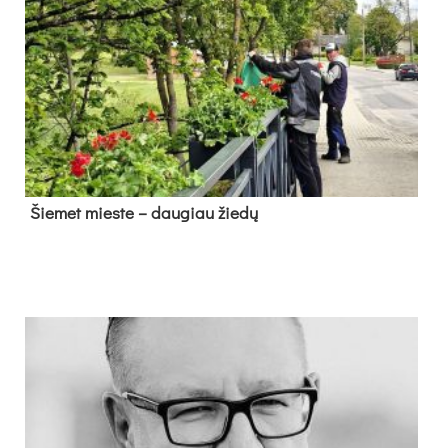
Šie­met mies­te – dau­giau žie­dų