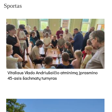
Sportas
Vi­ta­liaus Vla­do And­riu­šai­čio at­mi­ni­mą įpras­mi­no
45-asis šach­ma­tų tur­ny­ras