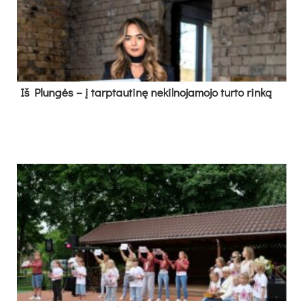
Iš Plungės – į tarptautinę nekilnojamojo turto rinką