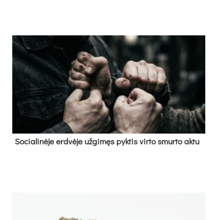
So­cia­li­nė­je erd­vė­je už­gi­męs pyk­tis vir­to smur­to ak­tu