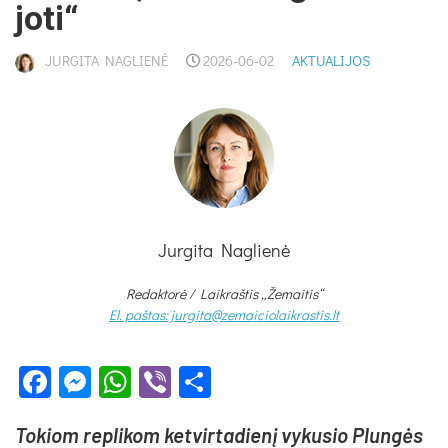
jo­ti“
JURGITA NAGLIENĖ
2026-06-02
AKTUALIJOS
Jurgita Naglienė
Redaktorė /
Laikraštis „Žemaitis“
El. paštas: jurgita@zemaiciolaikrastis.lt
Facebook
Messenger
WhatsApp
Viber
Share
To­kiom rep­li­kom ket­vir­ta­die­nį vy­ku­sio Plun­gės