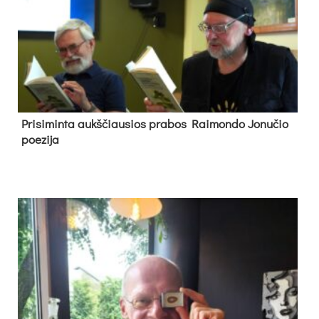
Pri­si­min­ta aukš­čiau­sios pra­bos Rai­mon­do Jo­nu­čio
poe­zi­ja