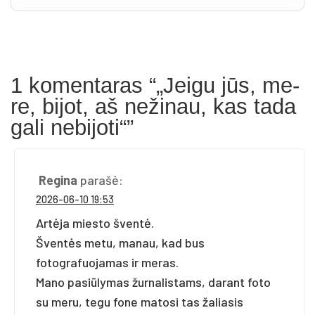
1 komentaras “„Jei­gu jūs, me­
re, bi­jot, aš ne­ži­nau, kas ta­da
ga­li ne­bi­jo­ti“”
Regina
parašė:
2026-06-10 19:53
Artėja miesto šventė.
Šventės metu, manau, kad bus
fotografuojamas ir meras.
Mano pasiūlymas žurnalistams, darant foto
su meru, tegu fone matosi tas žaliasis