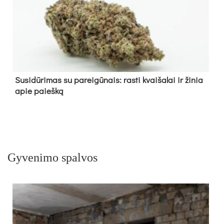
Su­si­dū­ri­mas su pa­rei­gū­nais: ras­ti kvai­ša­lai ir ži­nia
apie paieš­ką
Gyvenimo spalvos