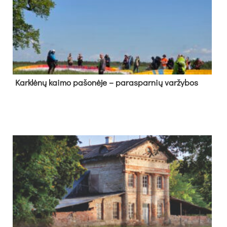
Kark­lė­nų kai­mo pa­šo­nė­je – pa­ras­par­nių var­žy­bos