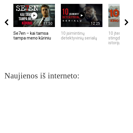
17:50
12:25
Se7en – kai tamsa
10 įsimintinų
10 įtemptų, k
tampa meno kūriniu
detektyvinių serialų
stingdančių k
istorijų
Naujienos iš interneto: