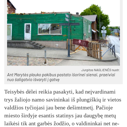
Jur­gi­tos NAG­LIE­NĖS nuo­tr.
Ant Ma­ry­tės plau­ko pa­ki­bus pa­sta­to išo­ri­nei sie­nai, praei­viai
nuo ša­li­gat­vio iš­va­ry­ti į gat­vę
Tei­sy­bės dė­lei rei­kia pa­sa­ky­ti, kad neį­var­di­na­mi
trys ža­lio­jo na­mo sa­vi­nin­kai iš plun­giš­kių ir vie­tos
val­džios ty­čio­ja­si jau be­ne de­šimt­me­tį. Pa­čio­je
mies­to šir­dy­je esan­tis sta­ti­nys jau dau­gy­bę me­tų
lai­kė­si tik ant gar­bės žo­džio, o val­di­nin­kai net ne­