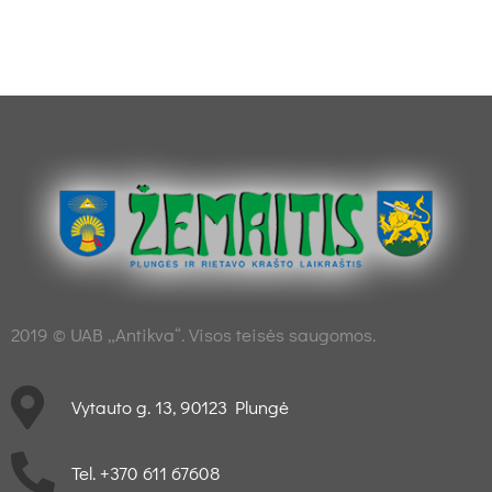
2019 © UAB „Antikva“. Visos teisės saugomos.
Vytauto g. 13, 90123 Plungė
Tel. +370 611 67608