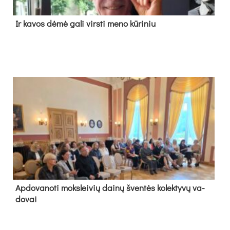
Ir ka­vos dė­mė ga­li virs­ti me­no kū­ri­niu
Ap­do­va­no­ti moks­lei­vių dai­nų šven­tės ko­lek­ty­vų va­
do­vai