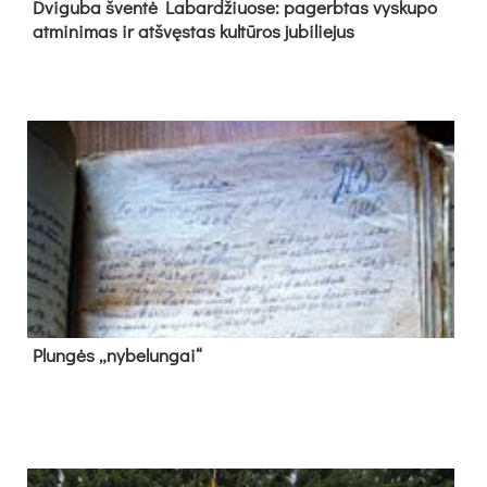
Dvi­gu­ba šven­tė La­bar­džiuo­se: pa­gerb­tas vys­ku­po
at­mi­ni­mas ir at­švęs­tas kul­tū­ros ju­bi­lie­jus
Plun­gės „ny­be­lun­gai“