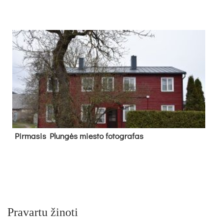
Pir­ma­sis Plun­gės mies­to fo­tog­ra­fas
Pravartu žinoti