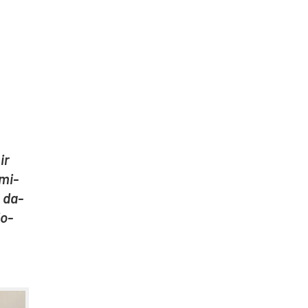
ir
 mi­
o da­
io­