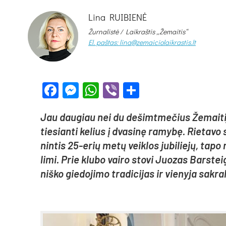
Lina RUIBIENĖ
Žurnalistė /
Laikraštis „Žemaitis“
El. paštas: lina@zemaiciolaikrastis.lt
Facebook
Messenger
WhatsApp
Viber
Share
Jau dau­giau nei du de­šimt­me­čius Že­mai­ti­j
tie­sian­ti ke­lius į dva­si­nę ra­my­bę. Rie­ta­
nin­tis 25-erių me­tų veik­los ju­bi­lie­jų, ta­po n
li­mi. Prie klu­bo vai­ro sto­vi Juo­zas Bars­tei
niš­ko gie­do­ji­mo tra­di­ci­jas ir vie­ny­ja sak­ra