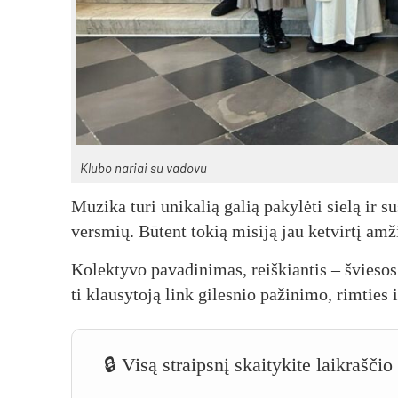
Klu­bo na­riai su va­do­vu
Mu­zi­ka tu­ri uni­ka­lią ga­lią pa­ky­lė­ti sie­lą ir s
vers­mių. Bū­tent to­kią mi­si­ją jau ket­vir­tį am
Ko­lek­ty­vo pa­va­di­ni­mas, reiš­kian­tis – švie­so
ti klau­sy­to­ją link gi­les­nio pa­ži­ni­mo, rim­ties i
🔒 Visą straipsnį skaitykite laikrašči