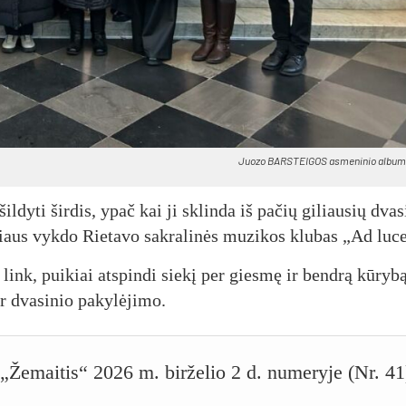
Juo­zo BARS­TEI­GOS as­me­ni­nio al­bu­m
u­šil­dy­ti šir­dis, ypač kai ji sklin­da iš pa­čių gi­liau­sių dva­s
­žiaus vyk­do Rie­ta­vo sak­ra­li­nės mu­zi­kos klu­bas „Ad lu­
s link, pui­kiai at­spin­di sie­kį per gies­mę ir bend­rą kū­ry­b
r dva­si­nio pa­ky­lė­ji­mo.
o „Žemaitis“ 2026 m. birželio 2 d. numeryje (Nr. 41