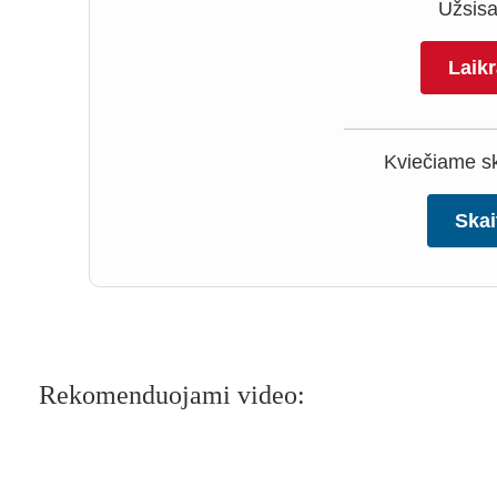
Užsisak
Laik
Kviečiame ska
Skai
Rekomenduojami video: