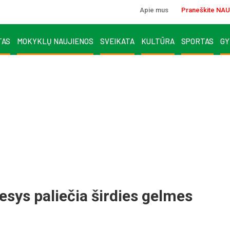
Apie mus
Praneškite NAU
TAS
MOKYKLŲ NAUJIENOS
SVEIKATA
KULTŪRA
SPORTAS
GY
­sys pa­lie­čia šir­dies gel­mes