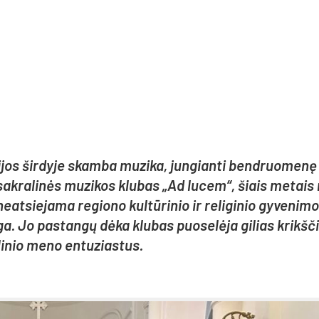
os šir­dy­je skam­ba mu­zi­ka, jun­gian­ti bend­ruo­me­nę 
vo sak­ra­li­nės mu­zi­kos klu­bas „Ad lu­cem“, šiais me­tais
eat­sie­ja­ma re­gio­no kul­tū­ri­nio ir re­li­gi­nio gy­ve­ni­m
­ga. Jo pa­stan­gų dė­ka klu­bas puo­se­lė­ja gi­lias krikš­č
­li­nio me­no en­tu­zias­tus.