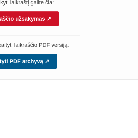
yti laikraštį galite čia:
raščio užsakymas ↗
ityti laikraščio PDF versiją:
tyti PDF archyvą ↗