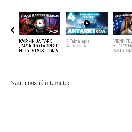
06:20
04:58
KAIP KINIJA TAPO
4 Faktai apie
VIENINTEL
„PASAULIO FABRIKU“:
Antarktidą
KILMĖS 
NUTYLĖTA ISTORIJA
ASTRON
Naujienos iš interneto: