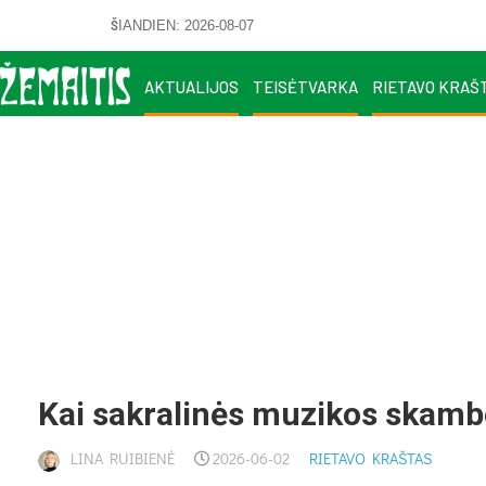
ŠIANDIEN: 2026-08-07
AKTUALIJOS
TEISĖTVARKA
RIETAVO KRAŠ
Kai sak­ra­li­nės mu­zi­kos skam­be
LINA RUIBIENĖ
2026-06-02
RIETAVO KRAŠTAS