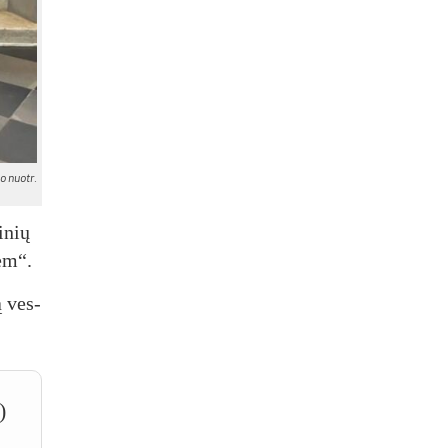
o nuo­tr.
i­nių
cem“.
ą ves­
)