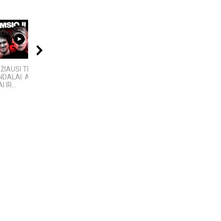
10:24
08:01
00:40
DŽIAUSI TECH
4 PASAULINĖS
Žemaitiškai dainuoja
DALAI: AFEROS,
TECHNOLOGIJOS,
 IR...
KURIAS SUKŪRĖ...