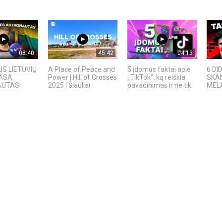
08:40
45:42
04:13
IS LIETUVIŲ
A Place of Peace and
5 įdomūs faktai apie
6 DI
NASA
Power | Hill of Crosses
„TikTok“: ką reiškia
SKAN
AUTAS
2025 | Šiauliai
pavadinimas ir ne tik
MELAI