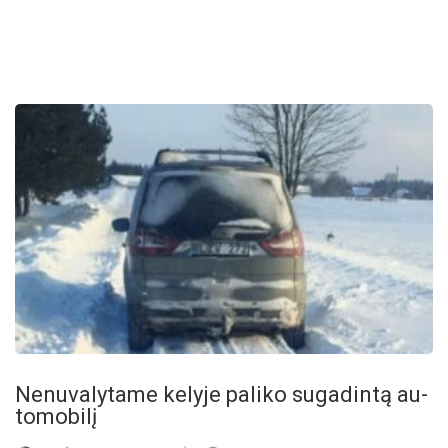
Ne­nu­va­ly­ta­me ke­ly­je pa­li­ko su­ga­din­tą au­
to­mo­bi­lį