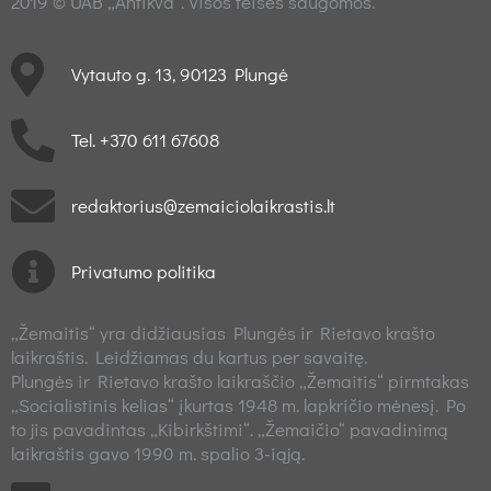
2019 © UAB „Antikva“. Visos teisės saugomos.
Vytauto g. 13, 90123 Plungė
Tel. +370 611 67608
redaktorius@zemaiciolaikrastis.lt
Privatumo politika
„Žemaitis“ yra didžiausias Plungės ir Rietavo krašto
laikraštis. Leidžiamas du kartus per savaitę.
Plungės ir Rietavo krašto laikraščio „Žemaitis“ pirmtakas
„Socialistinis kelias“ įkurtas 1948 m. lapkričio mėnesį. Po
to jis pavadintas „Kibirkštimi“. „Žemaičio“ pavadinimą
laikraštis gavo 1990 m. spalio 3-iąją.