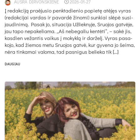
AUŠRA DIRVONSKIENĖ
2026-01-27
Į re­dak­ci­ją praė­ju­sio penk­ta­die­nio po­pie­tę atė­jęs vy­ras
(re­dak­ci­jai var­das ir pa­var­dė ži­no­mi) sun­kiai slė­pė su­si­
jau­di­ni­mą. Pa­sak jo, si­tua­ci­ja Už­liek­ny­je, Sruo­jos gat­vė­je,
jau ta­po ne­pa­ke­lia­ma. „Aš ne­be­ga­liu ken­tė­ti“, – sa­kė jis,
kas­dien ve­žan­tis vai­kus į mo­kyk­lą ir dar­že­lį. Vy­ras pa­sa­
ko­jo, kad žie­mos me­tu Sruo­jos gat­vė, kur gy­ve­na jo šei­ma,
nė­ra tin­ka­mai va­lo­ma, tad pa­sni­gus be­lie­ka tik […]
DAUGIAU