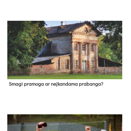
Sma­gi pra­mo­ga ar neį­kan­da­ma pra­ban­ga?