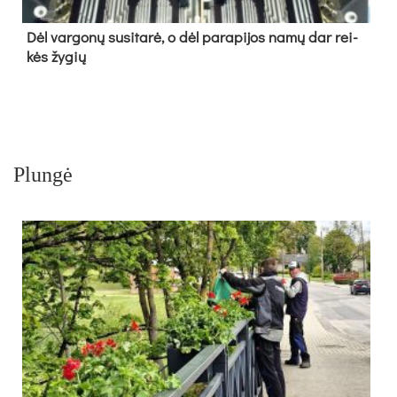
Dėl var­go­nų su­si­ta­rė, o dėl pa­ra­pi­jos na­mų dar rei­
kės žy­gių
Plungė