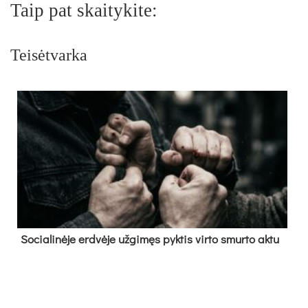
Taip pat skaitykite:
Teisėtvarka
So­cia­li­nė­je erd­vė­je už­gi­męs pyk­tis vir­to smur­to ak­tu