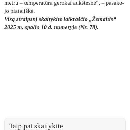
met­ru – tem­pe­ra­tū­ra ge­ro­kai aukš­tes­nė“, – pa­sa­ko­
jo pla­te­liš­kė.
Visą straipsnį skaitykite laikraščio „Žemaitis“
2025 m. spalio 10 d. numeryje (Nr. 78).
Taip pat skaitykite