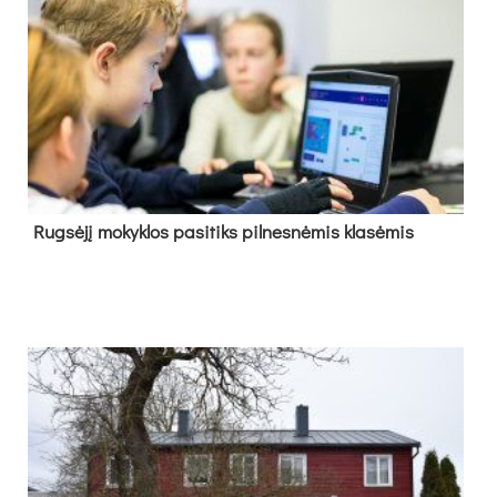
Rug­sė­jį mo­kyk­los pa­si­tiks pil­nes­nė­mis kla­sė­mis