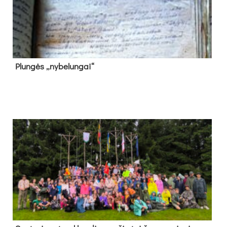
Plun­gės „ny­be­lun­gai“