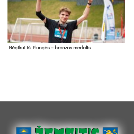
Bė­gi­kui iš Plun­gės – bron­zos me­da­lis