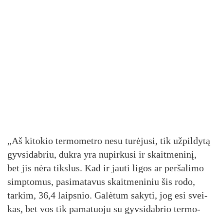
„Aš ki­to­kio ter­mo­met­ro ne­su tu­rė­ju­si, tik už­pil­dy­tą
gyv­si­dab­riu, duk­ra yra nu­pir­ku­si ir skait­me­ni­nį,
bet jis nė­ra tiks­lus. Kad ir jau­ti li­gos ar per­ša­li­mo
simp­to­mus, pa­si­ma­ta­vus skait­me­ni­niu šis ro­do,
tar­kim, 36,4 laips­nio. Ga­lė­tum sa­ky­ti, jog esi svei­
kas, bet vos tik pa­ma­tuo­ju su gyv­si­dab­rio ter­mo­