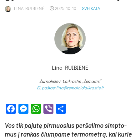
LINA RUIBIENĖ
2025-10-10
SVEIKATA
Lina RUIBIENĖ
Žurnalistė /
Laikraštis „Žemaitis“
El. paštas: lina@zemaiciolaikrastis.lt
Facebook
Messenger
WhatsApp
Viber
Share
Vos tik pa­ju­tę pir­muo­sius per­ša­li­mo simp­to­
mus į ran­kas čium­pa­me ter­mo­met­rą, kai ku­rie