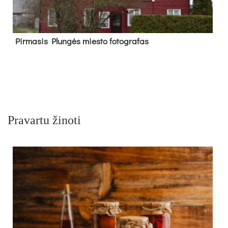
Pir­ma­sis Plun­gės mies­to fo­tog­ra­fas
Pravartu žinoti