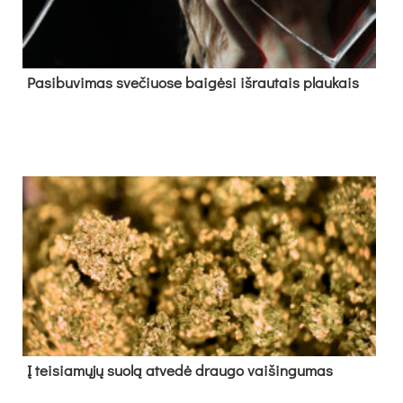
Pa­si­bu­vi­mas sve­čiuo­se bai­gė­si iš­rau­tais plau­kais
Į tei­sia­mų­jų suo­lą at­ve­dė drau­go vai­šin­gu­mas