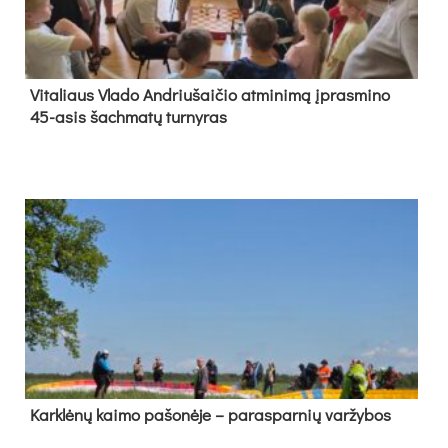
Vi­ta­liaus Vla­do And­riu­šai­čio at­mi­ni­mą įpras­mi­no
45-asis šach­ma­tų tur­ny­ras
Kark­lė­nų kai­mo pa­šo­nė­je – pa­ras­par­nių var­žy­bos