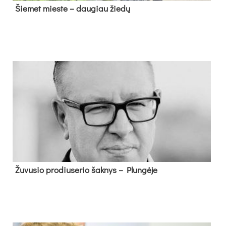
Šie­met mies­te – dau­giau žie­dų
Žu­vu­sio pro­diu­se­rio šak­nys – Plun­gė­je