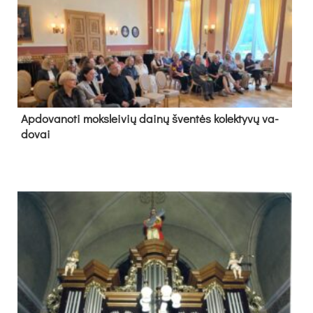
Ap­do­va­no­ti moks­lei­vių dai­nų šven­tės ko­lek­ty­vų va­
do­vai