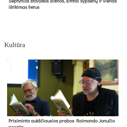
Sep­ty­nios sto­vyk­los die­nos, šim­tai šyp­se­nų ir vie­nas
iš­ti­ki­mas lie­tus
Kultūra
Pri­si­min­ta aukš­čiau­sios pra­bos Rai­mon­do Jo­nu­čio
poe­zi­ja