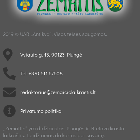
2019 © UAB „Antikva“. Visos teisės saugomos.
Vytauto g. 13, 90123 Plungė
Tel. +370 611 67608
redaktorius@zemaiciolaikrastis.lt
Privatumo politika
„Žemaitis“ yra didžiausias Plungės ir Rietavo krašto
laikraštis. Leidžiamas du kartus per savaitę.