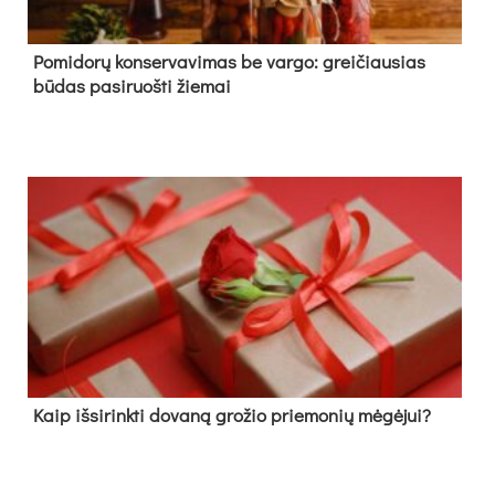
Pomidorų konservavimas be vargo: greičiausias
būdas pasiruošti žiemai
Kaip išsirinkti dovaną grožio priemonių mėgėjui?