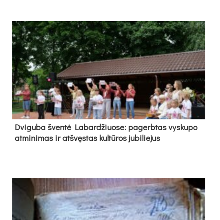
Dvi­gu­ba šven­tė La­bar­džiuo­se: pa­gerb­tas vys­ku­po
at­mi­ni­mas ir at­švęs­tas kul­tū­ros ju­bi­lie­jus