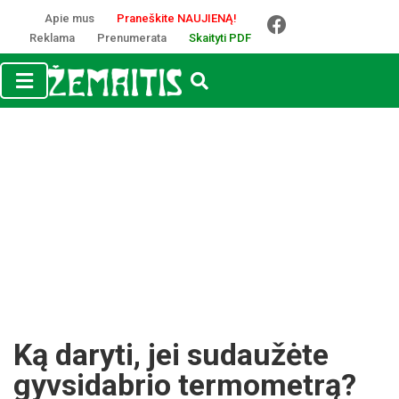
Apie mus
Praneškite NAUJIENĄ!
Reklama
Prenumerata
Skaityti PDF
Ką da­ry­ti, jei su­dau­žė­te
gyv­si­dab­rio ter­mo­met­rą?