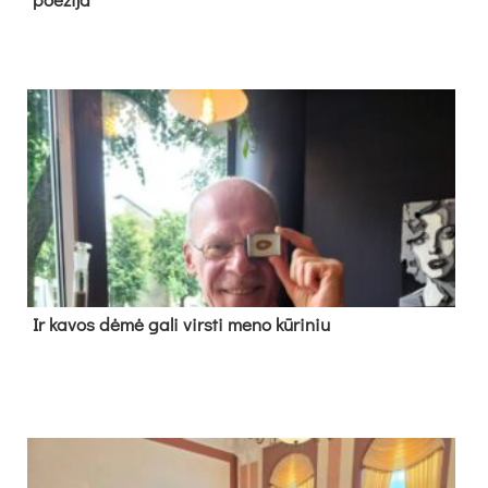
Ir ka­vos dė­mė ga­li virs­ti me­no kū­ri­niu