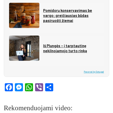
Pomidorų konservavimas be
vargo: greičiausias būdas
pasiruošti žiemai
Iš Plungės – į tarptautinę
nekilnojamojo turto rinką
Powered by Setupad
Facebook
Messenger
WhatsApp
Viber
Share
Rekomenduojami video: