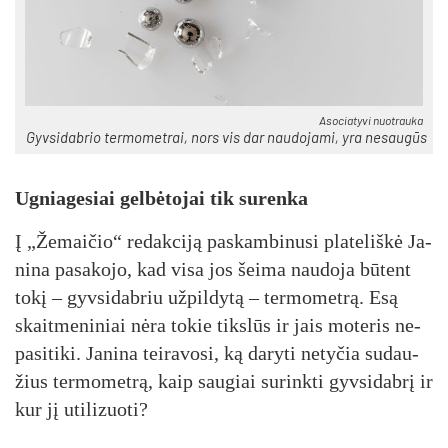
Aso­cia­ty­vi nuo­trau­ka
Gyv­si­dab­rio ter­mo­met­rai, nors vis dar nau­do­ja­mi, yra ne­sau­gūs
Ug­nia­ge­siai gel­bė­to­jai tik su­ren­ka
Į „Že­mai­čio“ re­dak­ci­ją pa­skam­bi­nu­si pla­te­liš­kė Ja­
ni­na pa­sa­ko­jo, kad vi­sa jos šei­ma nau­do­ja bū­tent
to­kį – gyv­si­dab­riu už­pil­dy­tą – ter­mo­met­rą. Esą
skait­me­ni­niai nė­ra to­kie tiks­lūs ir jais mo­te­ris ne­
pa­si­ti­ki. Ja­ni­na tei­ra­vo­si, ką da­ry­ti ne­ty­čia su­dau­
žius ter­mo­met­rą, kaip sau­giai su­rink­ti gyv­si­dab­rį ir
kur jį uti­li­zuo­ti?