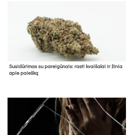
Su­si­dū­ri­mas su pa­rei­gū­nais: ras­ti kvai­ša­lai ir ži­nia
apie paieš­ką