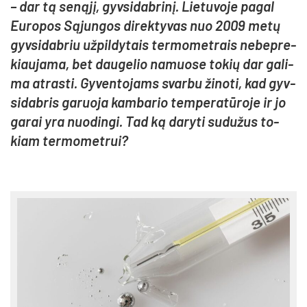
– dar tą se­ną­jį, gyv­si­dab­ri­nį. Lie­tu­vo­je pa­gal
Eu­ro­pos Są­jun­gos di­rek­ty­vas nuo 2009 me­tų
gyv­si­dab­riu už­pil­dy­tais ter­mo­met­rais ne­bep­re­
kiau­ja­ma, bet dau­ge­lio na­muo­se to­kių dar ga­li­
ma at­ras­ti. Gy­ven­to­jams svar­bu ži­no­ti, kad gyv­
si­dab­ris ga­ruo­ja kam­ba­rio tem­pe­ra­tū­ro­je ir jo
ga­rai yra nuo­din­gi. Tad ką da­ry­ti su­du­žus to­
kiam ter­mo­met­rui?