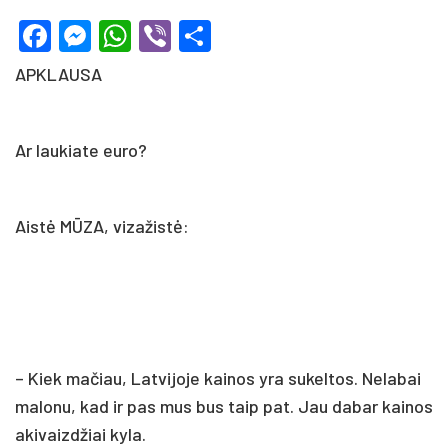
Facebook
Messenger
WhatsApp
Viber
Share
APKLAUSA
Ar laukiate euro?
Aistė MŪZA, vizažistė:
– Kiek mačiau, Latvijoje kainos yra sukeltos. Nelabai
malonu, kad ir pas mus bus taip pat. Jau dabar kainos
akivaizdžiai kyla.