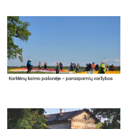
Kark­lė­nų kai­mo pa­šo­nė­je – pa­ras­par­nių var­žy­bos