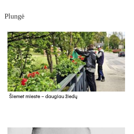
Plungė
Šie­met mies­te – dau­giau žie­dų