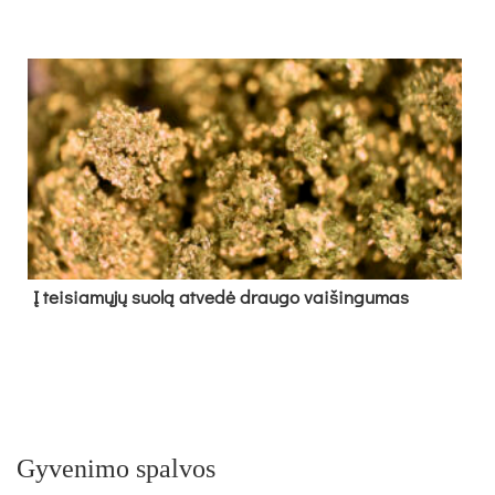
Į tei­sia­mų­jų suo­lą at­ve­dė drau­go vai­šin­gu­mas
Gyvenimo spalvos