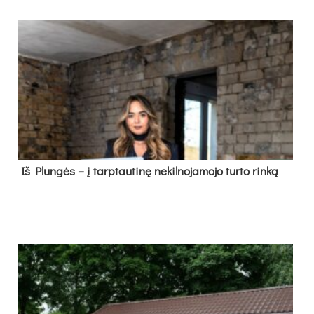
Iš Plungės – į tarptautinę nekilnojamojo turto rinką