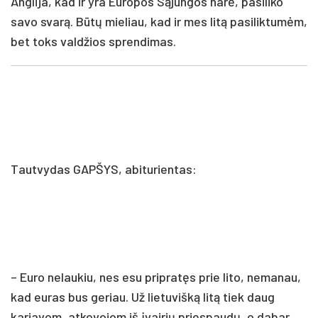
Anglija, kad ir yra Europos Sąjungos narė, pasiliko
savo svarą. Būtų mieliau, kad ir mes litą pasiliktumėm,
bet toks valdžios sprendimas.
Tautvydas GAPŠYS, abiturientas:
– Euro nelaukiu, nes esu pripratęs prie lito, nemanau,
kad euras bus geriau. Už lietuvišką litą tiek daug
kariavom, atkovojom iš įvairių priespaudų, o dabar