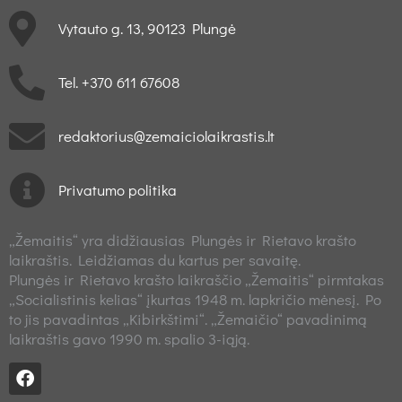
Vytauto g. 13, 90123 Plungė
Tel. +370 611 67608
redaktorius@zemaiciolaikrastis.lt
Privatumo politika
„Žemaitis“ yra didžiausias Plungės ir Rietavo krašto
laikraštis. Leidžiamas du kartus per savaitę.
Plungės ir Rietavo krašto laikraščio „Žemaitis“ pirmtakas
„Socialistinis kelias“ įkurtas 1948 m. lapkričio mėnesį. Po
to jis pavadintas „Kibirkštimi“. „Žemaičio“ pavadinimą
laikraštis gavo 1990 m. spalio 3-iąją.