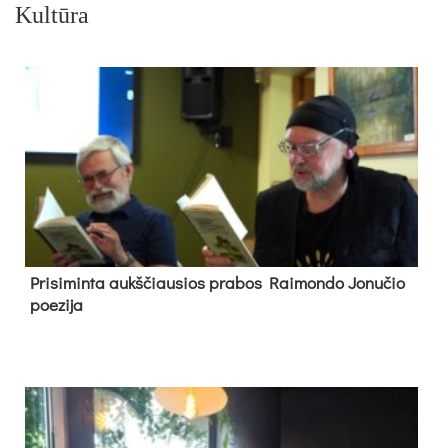
Kultūra
Pri­si­min­ta aukš­čiau­sios pra­bos Rai­mon­do Jo­nu­čio
poe­zi­ja