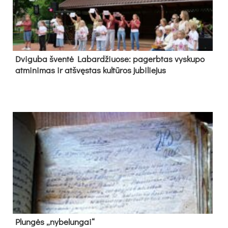
Dvi­gu­ba šven­tė La­bar­džiuo­se: pa­gerb­tas vys­ku­po
at­mi­ni­mas ir at­švęs­tas kul­tū­ros ju­bi­lie­jus
Plun­gės „ny­be­lun­gai“