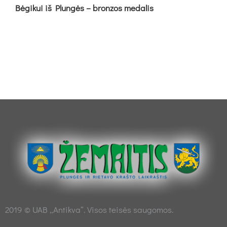
Bė­gi­kui iš Plun­gės – bron­zos me­da­lis
2019 © UAB „Antikva“. Visos teisės saugomos.