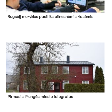
Rug­sė­jį mo­kyk­los pa­si­tiks pil­nes­nė­mis kla­sė­mis
Pir­ma­sis Plun­gės mies­to fo­tog­ra­fas