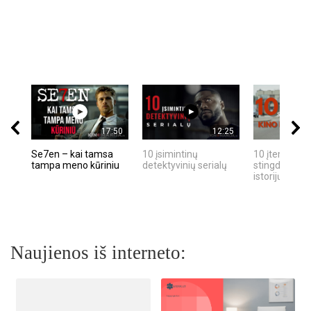
17:50
12:25
Se7en – kai tamsa
10 įsimintinų
10 įtemptų, k
tampa meno kūriniu
detektyvinių serialų
stingdančių k
istorijų
Naujienos iš interneto: