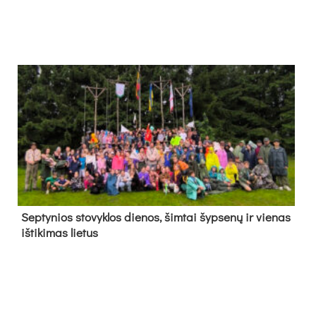
Sep­ty­nios sto­vyk­los die­nos, šim­tai šyp­se­nų ir vie­nas
iš­ti­ki­mas lie­tus