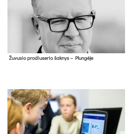
Žu­vu­sio pro­diu­se­rio šak­nys – Plun­gė­je