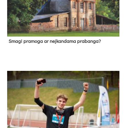
Sma­gi pra­mo­ga ar neį­kan­da­ma pra­ban­ga?