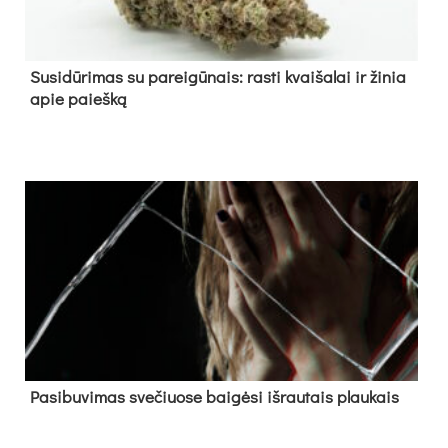
Su­si­dū­ri­mas su pa­rei­gū­nais: ras­ti kvai­ša­lai ir ži­nia
apie paieš­ką
Pa­si­bu­vi­mas sve­čiuo­se bai­gė­si iš­rau­tais plau­kais