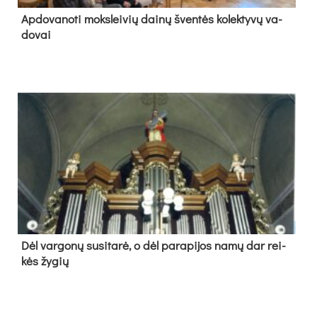
Ap­do­va­no­ti moks­lei­vių dai­nų šven­tės ko­lek­ty­vų va­
do­vai
Dėl var­go­nų su­si­ta­rė, o dėl pa­ra­pi­jos na­mų dar rei­
kės žy­gių