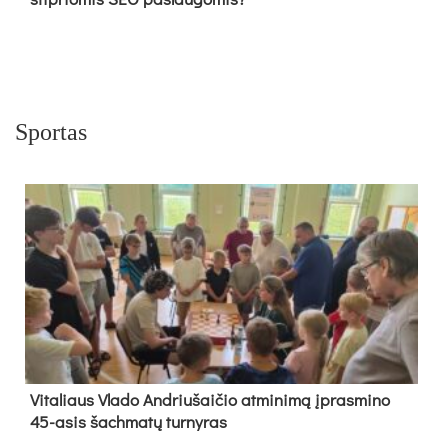
Sportas
Vi­ta­liaus Vla­do And­riu­šai­čio at­mi­ni­mą įpras­mi­no
45-asis šach­ma­tų tur­ny­ras