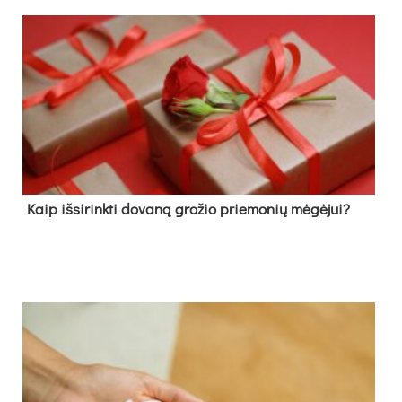
Kaip išsirinkti dovaną grožio priemonių mėgėjui?