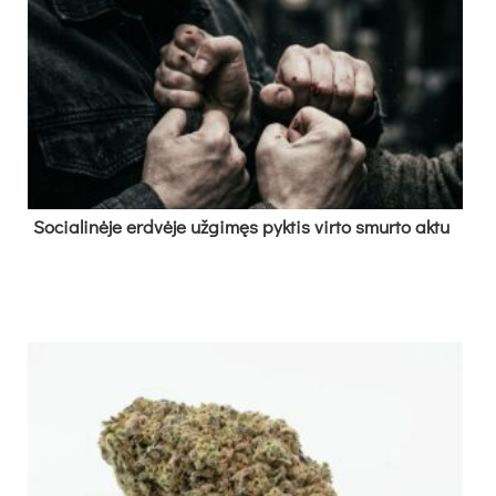
So­cia­li­nė­je erd­vė­je už­gi­męs pyk­tis vir­to smur­to ak­tu