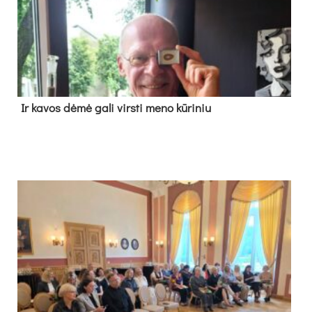
Ir ka­vos dė­mė ga­li virs­ti me­no kū­ri­niu