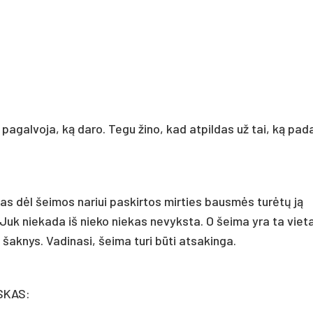
 pagalvoja, ką daro. Tegu žino, kad atpildas už tai, ką pad
s dėl šeimos nariui paskirtos mirties bausmės turėtų ją
. Juk niekada iš nieko niekas nevyksta. O šeima yra ta vieta
aknys. Vadinasi, šeima turi būti atsakinga.
USKAS: