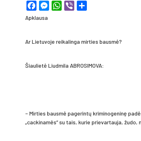
Facebook
Messenger
WhatsApp
Viber
Share
Apklausa
Ar Lietuvoje reikalinga mirties bausmė?
Šiaulietė Liudmila ABROSIMOVA:
– Mirties bausmė pagerintų kriminogeninę padėtį
„cackinamės“ su tais, kurie prievartauja, žudo, n