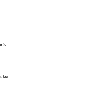
arė,
, kur