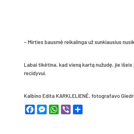
– Mirties bausmė reikalinga už sunkiausius nusi
Labai tikėtina, kad vieną kartą nužudę, jie išeis 
recidyvui.
Kalbino Edita KARKLELIENĖ, fotografavo Gie
Facebook
Messenger
WhatsApp
Viber
Share