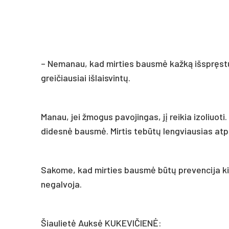
– Nemanau, kad mirties bausmė kažką išspręstų
greičiausiai išlaisvintų.
Manau, jei žmogus pavojingas, jį reikia izoliuoti.
didesnė bausmė. Mirtis tebūtų lengviausias atp
Sakome, kad mirties bausmė būtų prevencija ki
negalvoja.
Šiaulietė Auksė KUKEVIČIENĖ: