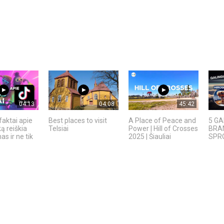
04:13
04:08
45:42
faktai apie
Best places to visit
A Place of Peace and
5 GA
ką reiškia
Telsiai
Power | Hill of Crosses
BRAN
s ir ne tik
2025 | Šiauliai
SPRO