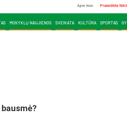
Apie mus
Praneškite NAU
TAS
MOKYKLŲ NAUJIENOS
SVEIKATA
KULTŪRA
SPORTAS
GY
es bausmė?