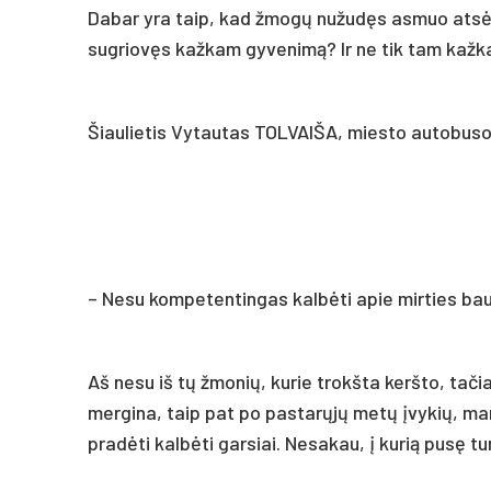
Dabar yra taip, kad žmogų nužudęs asmuo atsėdi 
sugriovęs kažkam gyvenimą? Ir ne tik tam kažka
Šiaulietis Vytautas TOLVAIŠA, miesto autobuso
– Nesu kompetentingas kalbėti apie mirties baus
Aš nesu iš tų žmonių, kurie trokšta keršto, tači
mergina, taip pat po pastarųjų metų įvykių, m
pradėti kalbėti garsiai. Nesakau, į kurią pusę tur