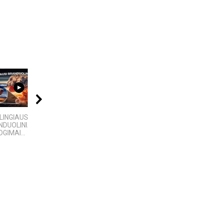
09:20
04:58
09:00
LINGIAUSI
4 Faktai apie
KAMUOLINIS ŽAIBAS:
DUOLINIAI
Antarktidą
MĮSLINGA GAMTOS
GIMAI...
PASLAPTIS