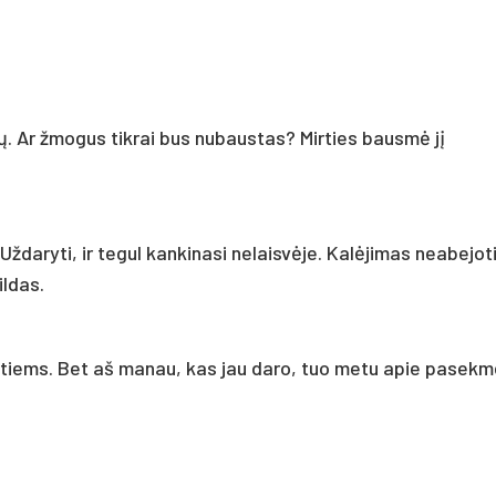
. Ar žmogus tikrai bus nubaustas? Mirties bausmė jį
 Uždaryti, ir tegul kankinasi nelaisvėje. Kalėjimas neabejot
ildas.
tiems. Bet aš manau, kas jau daro, tuo metu apie pasek