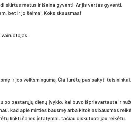
skirtus metus ir išeina gyventi. Ar jis vertas gyventi,
m, bet ir jo šeimai. Koks skausmas!
 vairuotojas:
mę ir jos veiksmingumą. Čia turėtų pasisakyti teisininkai.
au po pastarųjų dienų įvykio, kai buvo išprievartauta ir nu
anau, kad apie mirties bausmę arba kitokias bausmes reik
ėtų linkti šalies įstatymai, tačiau diskutuoti jau reikėtų.