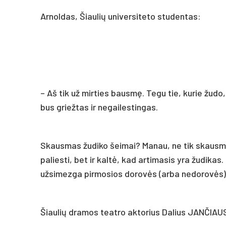
Arnoldas, Šiaulių universiteto studentas:
– Aš tik už mirties bausmę. Tegu tie, kurie žudo,
bus griežtas ir negailestingas.
Skausmas žudiko šeimai? Manau, ne tik skausma
paliesti, bet ir kaltė, kad artimasis yra žudikas
užsimezga pirmosios dorovės (arba nedorovės) š
Šiaulių dramos teatro aktorius Dalius JANČIA