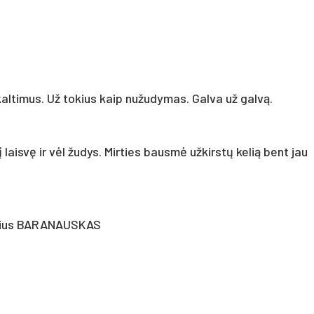
kaltimus. Už tokius kaip nužudymas. Galva už galvą.
į laisvę ir vėl žudys. Mirties bausmė užkirstų kelią bent jau
drius BARANAUSKAS