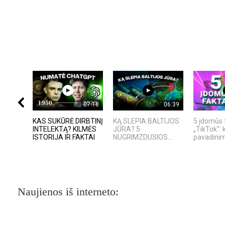
07:18
06:39
KAS SUKŪRĖ DIRBTINĮ
KĄ SLEPIA BALTIJOS
5 įdomūs 
INTELEKTĄ? KILMĖS
JŪRA? 5
„TikTok“: 
ISTORIJA IR FAKTAI
NUGRIMZDUSIOS...
pavadinima
Naujienos iš interneto: