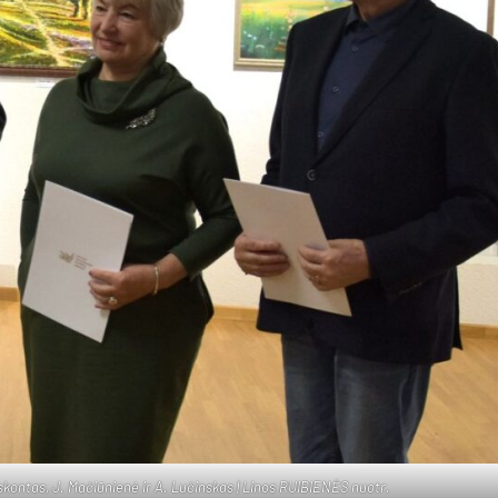
 Vis­kon­tas, J. Ma­čiū­nie­nė ir A. Lu­čins­kas | Li­nos RUI­BIE­NĖS nuo­tr.