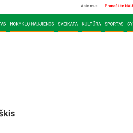
Apie mus
Praneškite NAU
TAS
MOKYKLŲ NAUJIENOS
SVEIKATA
KULTŪRA
SPORTAS
GY
š­kis