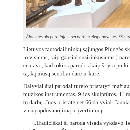
Šiais me­tais pa­ro­do­je sa­vo dar­bus eks­po­na­vo net 66 kū­rė­
Lie­tu­vos tau­to­dai­li­nin­kų są­jun­gos Plun­gės s
jo vi­siems, taip gau­siai su­si­rin­ku­siems į pa­r
cen­ta­vo, kad to­kios pa­ro­dos kaip ši yra pui­ki p
tą, ką mū­sų se­no­liai da­rė ir kū­rė.
Da­ly­viai šiai pa­ro­dai tu­rė­jo pri­sta­ty­ti ma­ž
mu­zi­kos inst­ru­men­tas, 9-ios skulp­tū­ros, 11 m
tų dar­bų. Juos pri­sta­tė net 66 da­ly­viai. Jau­nia
vie­ną ap­do­va­no­ji­mą ir įver­ti­ni­mą.
„Tra­di­ciš­kai ši pa­ro­da vi­sa­da vyk­da­vo 