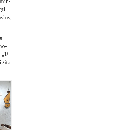
i­nin­
­ti
u­sius,
tė
­no­
s „Iš
­gi­ta