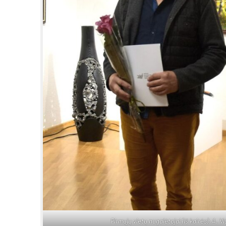
Pir­mų­jų vie­tų nu­ga­lė­to­jai (iš kai­rės): A.