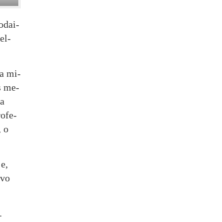
o­dai­
tel­
yra mi­
es me­
da
ro­fe­
, o
je,
­vo
.