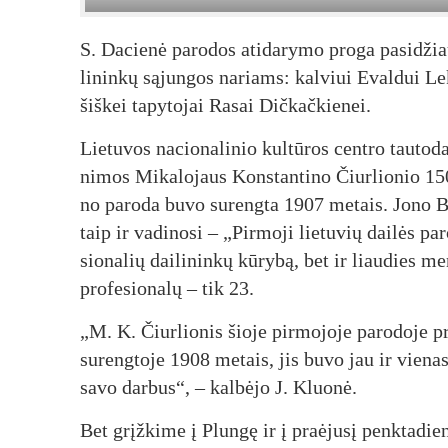
S. Da­cie­nė pa­ro­dos ati­da­ry­mo pro­ga pa­si­dži
li­nin­kų są­jun­gos na­riams: kal­viui Eval­dui Lek
šiš­kei ta­py­to­jai Ra­sai Dič­kač­kie­nei.
Lie­tu­vos na­cio­na­li­nio kul­tū­ros cent­ro tau­to­
ni­mos Mi­ka­lo­jaus Kons­tan­ti­no Čiur­lio­nio 15
no pa­ro­da bu­vo su­reng­ta 1907 me­tais. Jo­no Ba­s
taip ir va­di­no­si – „Pir­mo­ji lie­tu­vių dai­lės pa
sio­na­lių dai­li­nin­kų kū­ry­bą, bet ir liau­dies me
pro­fe­sio­na­lų – tik 23.
„M. K. Čiur­lio­nis šio­je pir­mo­jo­je pa­ro­do­je pri­
su­reng­to­je 1908 me­tais, jis bu­vo jau ir vie­nas o
sa­vo dar­bus“, – kal­bė­jo J. Kluo­nė.
Bet grįž­ki­me į Plun­gę ir į praė­ju­sį penk­ta­die­n