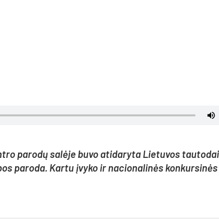
ro pa­ro­dų sa­lė­je bu­vo ati­da­ry­ta Lie­tu­vos tau­to­dai­
bos pa­ro­da. Kar­tu įvy­ko ir na­cio­na­li­nės kon­kur­si­nė