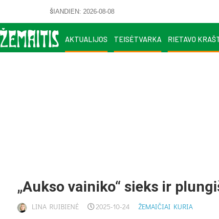
ŠIANDIEN: 2026-08-08
AKTUALIJOS
TEISĖTVARKA
RIETAVO KRAŠ
„Auk­so vai­ni­ko“ sieks ir plun­gi
LINA RUIBIENĖ
2025-10-24
ŽEMAIČIAI KURIA