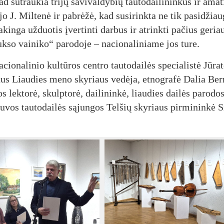
 su­trau­kia tri­jų sa­vi­val­dy­bių tau­to­dai­li­nin­kus ir ama­t
ė­jo J. Mil­te­nė ir pa­brė­žė, kad su­si­rink­ta ne tik pa­si­džiaug
a­kin­ga už­duo­tis įver­tin­ti dar­bus ir at­rink­ti pa­čius ge­ria
uk­so vai­ni­ko“ pa­ro­do­je – na­cio­na­li­nia­me jos tu­re.
cio­na­li­nio kul­tū­ros cent­ro tau­to­dai­lės spe­cia­lis­tė Jū­ra­
jaus Liau­dies me­no sky­riaus ve­dė­ja, et­nog­ra­fė Da­lia Ber
s lek­to­rė, skulp­to­rė, dai­li­nin­kė, liau­dies dai­lės pa­ro­do
­tu­vos tau­to­dai­lės są­jun­gos Tel­šių sky­riaus pir­mi­nin­kė Si