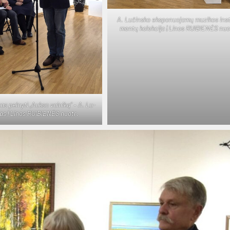
A. Lu­čins­ko eks­po­nuo­ja­mų mu­zi­kos inst
men­tų ko­lek­ci­ja | Li­nos RUI­BIE­NĖS nuo­
as pel­ny­ti „Auk­so vai­ni­ką“ – A. Lu­
as | Li­nos RUI­BIE­NĖS nuo­tr.