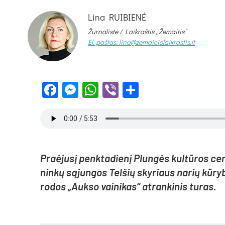
Lina RUIBIENĖ
Žurnalistė /
Laikraštis „Žemaitis“
El. paštas: lina@zemaiciolaikrastis.lt
Facebook
Messenger
WhatsApp
Viber
Share
Praė­ju­sį penk­ta­die­nį Plun­gės kul­tū­ros cent­
nin­kų są­jun­gos Tel­šių sky­riaus na­rių kū­ry­
ro­dos „Auk­so vai­ni­kas“ at­ran­ki­nis tu­ras.