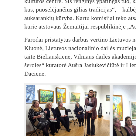
kul­tū­ros cent­re. Šis ren­gi­nys ypa­tin­gas tuo, kad
kus, puo­se­lė­jan­čius gi­lias tra­di­ci­jas“, – kal­b
auk­sa­ran­kių kū­ry­ba. Kar­tu ko­mi­si­jai te­ko at­s
ku­rie at­sto­vaus Že­mai­ti­jai res­pub­li­ki­nė­je „A
Pa­ro­dai pri­sta­ty­tus dar­bus ver­ti­no Lie­tu­vos na­
Kluo­nė, Lie­tu­vos na­cio­na­li­nio dai­lės mu­zie­
tai­tė Bie­liaus­kie­nė, Vil­niaus dai­lės aka­de­mi­jo
šer­dies“ ku­ra­to­rė Auš­ra Ja­siu­ke­vi­čiū­tė ir Lie
Da­cie­nė.