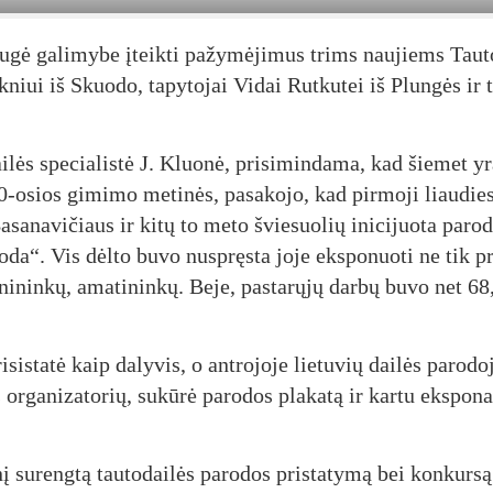
au­gė ga­li­my­be įteik­ti pa­žy­mė­ji­mus trims nau­jiems Tau­t
­niui iš Skuo­do, ta­py­to­jai Vi­dai Rut­ku­tei iš Plun­gės ir 
dai­lės spe­cia­lis­tė J. Kluo­nė, pri­si­min­da­ma, kad šie­met 
0-osios gi­mi­mo me­ti­nės, pa­sa­ko­jo, kad pir­mo­ji liau­di
a­na­vi­čiaus ir ki­tų to me­to švie­suo­lių ini­ci­juo­ta pa­ro­
­ro­da“. Vis dėl­to bu­vo nu­spręs­ta jo­je eks­po­nuo­ti ne tik p
­ni­nin­kų, ama­ti­nin­kų. Be­je, pa­sta­rų­jų dar­bų bu­vo net 68
si­sta­tė kaip da­ly­vis, o ant­ro­jo­je lie­tu­vių dai­lės pa­ro­do­
r­ga­ni­za­to­rių, su­kū­rė pa­ro­dos pla­ka­tą ir kar­tu eks­po­na
į su­reng­tą tau­to­dai­lės pa­ro­dos pri­sta­ty­mą bei kon­kur­są