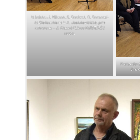
Iš kai­rės: J. Mil­te­nė, S. Da­cie­nė, D. Ber­no­tai­
tė Bie­liaus­kie­nė ir A. Ja­siu­ke­vi­čiū­tė, prie
mik­ro­fo­no – J. Kluo­nė | Li­nos RUI­BIE­NĖS
nuo­tr.
Pre­ten­den­t
čins­k