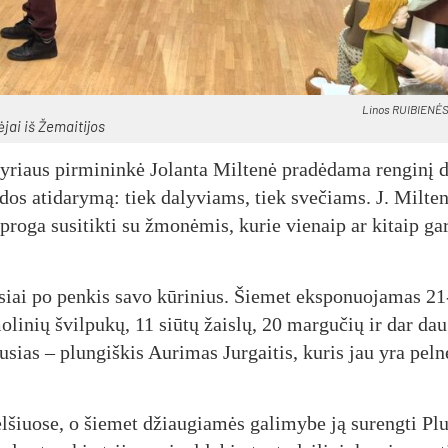
Li­nos RUI­BIE­NĖS
jai iš Že­mai­ti­jos
ky­riaus pir­mi­nin­kė Jo­lan­ta Mil­te­nė pra­dė­da­ma ren­gi­nį 
o­dos ati­da­ry­mą: tiek da­ly­viams, tiek sve­čiams. J. Mil­te­
ro­ga su­si­tik­ti su žmo­nė­mis, ku­rie vie­naip ar ki­taip gar
iau­siai po pen­kis sa­vo kū­ri­nius. Šie­met eks­po­nuo­ja­mas 2
o­li­nių švil­pu­kų, 11 siū­tų žais­lų, 20 mar­gu­čių ir dar da
u­sias – plun­giš­kis Au­ri­mas Jur­gai­tis, ku­ris jau yra pel­
Tel­šiuo­se, o šie­met džiau­gia­mės ga­li­my­be ją su­reng­ti Pl