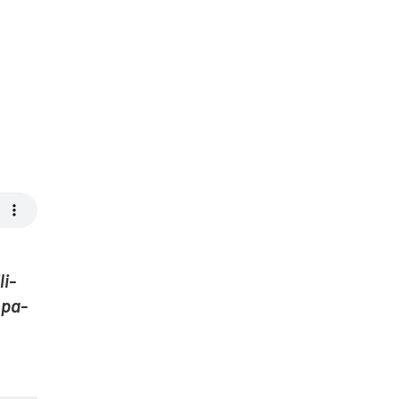
li­
s pa­