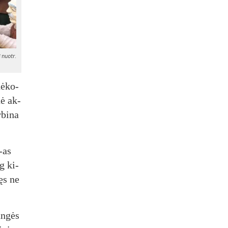
 nuo­tr.
dė­ko­
nė ak­
­bi­na
1-as
ug ki­
nęs ne
un­gės