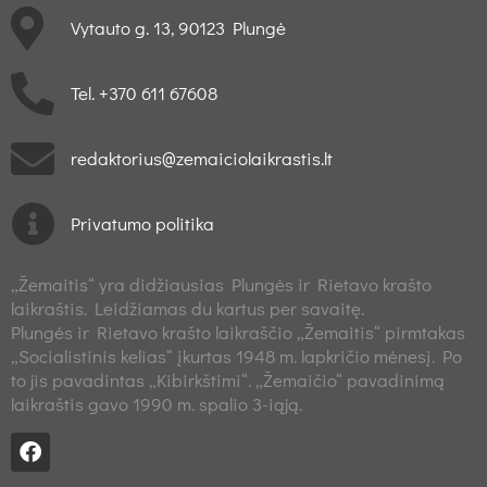
Vytauto g. 13, 90123 Plungė
Tel. +370 611 67608
redaktorius@zemaiciolaikrastis.lt
Privatumo politika
„Žemaitis“ yra didžiausias Plungės ir Rietavo krašto
laikraštis. Leidžiamas du kartus per savaitę.
Plungės ir Rietavo krašto laikraščio „Žemaitis“ pirmtakas
„Socialistinis kelias“ įkurtas 1948 m. lapkričio mėnesį. Po
to jis pavadintas „Kibirkštimi“. „Žemaičio“ pavadinimą
laikraštis gavo 1990 m. spalio 3-iąją.