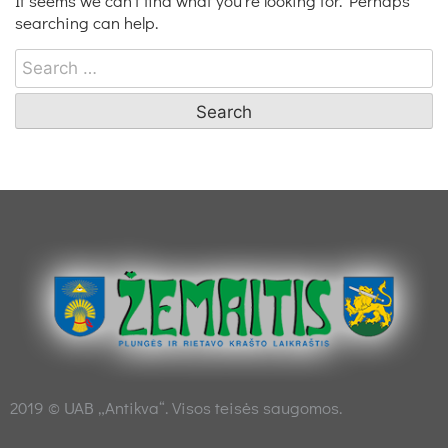
It seems we can’t find what you’re looking for. Perhaps
searching can help.
2019 © UAB „Antikva“. Visos teisės saugomos.