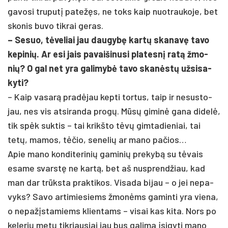
ga­vo­si tru­putį pa­težęs, ne toks kaip nuo­trau­ko­je, bet
sko­nis bu­vo tik­rai ge­ras.
– Se­suo, tėve­liai jau dau­gybę kartų ska­navę ta­vo
ke­pi­nių. Ar esi jais pa­vai­ši­nu­si pla­tesnį ratą žmo­
nių? O gal net yra ga­li­mybė ta­vo skanėstų už­si­sa­
ky­ti?
– Kaip va­sarą pra­dėjau kep­ti tor­tus, taip ir ne­sus­to­
jau, nes vis at­si­ran­da pro­gų. Mūsų gi­minė ga­na di­delė,
tik spėk su­ktis – tai krikš­to tėvų gim­ta­die­niai, tai
tetų, ma­mos, tėčio, se­ne­lių ar ma­no pa­čios…
Apie ma­no kon­di­te­ri­nių ga­mi­nių pre­kybą su tėvais
esa­me svarstę ne kartą, bet aš nu­sprend­žiau, kad
man dar trūksta pra­kti­kos. Vi­sa­da bi­jau – o jei ne­pa­
vyks? Sa­vo ar­ti­mie­siems žmonėms ga­min­ti yra vie­na,
o ne­pažįs­ta­miems klien­tams – vi­sai kas ki­ta. Nors po
ke­le­rių metų tik­riau­siai jau bus ga­li­ma įsi­gy­ti ma­no