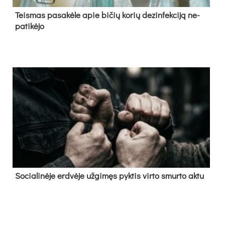
Teis­mas pa­sa­kė­le apie bi­čių ko­rių de­zin­fek­ci­ją ne­
pa­ti­kė­jo
So­cia­li­nė­je erd­vė­je už­gi­męs pyk­tis vir­to smur­to ak­tu