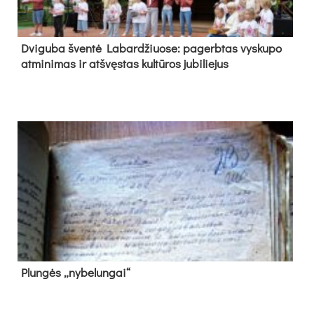
Dvi­gu­ba šven­tė La­bar­džiuo­se: pa­gerb­tas vys­ku­po
at­mi­ni­mas ir at­švęs­tas kul­tū­ros ju­bi­lie­jus
Plun­gės „ny­be­lun­gai“