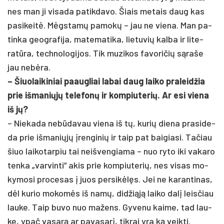
nes man ji vi­sa­da pa­tik­da­vo. Šiais me­tais daug kas
pa­si­keitė. Mėgstamų pa­mokų – jau ne vie­na. Man pa­
tin­ka geog­ra­fi­ja, ma­te­ma­ti­ka, lie­tu­vių kal­ba ir li­te­
ratū­ra, tech­no­lo­gi­jos. Tik mu­zi­kos fa­vo­ri­čių sąra­še
jau ne­bėra.
– Šiuo­lai­ki­niai paaug­liai la­bai daug lai­ko pra­leid­žia
prie iš­ma­niųjų te­le­fonų ir kom­piu­te­rių. Ar esi vie­na
iš jų?
– Nie­ka­da ne­būda­vau vie­na iš tų, ku­rių die­na pra­si­de­
da prie iš­ma­niųjų įren­gi­nių ir taip pat bai­gia­si. Ta­čiau
šiuo lai­ko­tar­piu tai neiš­ven­gia­ma – nuo ry­to iki va­ka­ro
ten­ka „var­vin­ti“ akis prie kom­piu­te­rių, nes vi­sas mo­
ky­mo­si pro­ce­sas į juos per­si­kėlęs. Jei ne ka­ran­ti­nas,
dėl ku­rio mo­komės iš namų, did­žiąją lai­ko dalį leis­čiau
lau­ke. Taip bu­vo nuo ma­žens. Gy­ve­nu kai­me, tad lau­
ke, ypač va­sarą ar pa­va­sarį, tik­rai yra ką veik­ti.