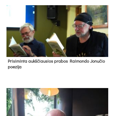
Pri­si­min­ta aukš­čiau­sios pra­bos Rai­mon­do Jo­nu­čio
poe­zi­ja