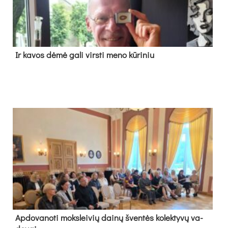
Ir ka­vos dė­mė ga­li virs­ti me­no kū­ri­niu
Ap­do­va­no­ti moks­lei­vių dai­nų šven­tės ko­lek­ty­vų va­