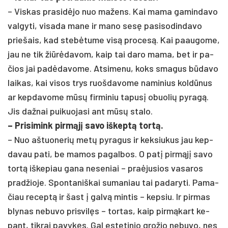
– Vis­kas pra­si­dėjo nuo ma­žens. Kai ma­ma ga­min­da­vo
val­gy­ti, vi­sa­da ma­ne ir ma­no sesę pa­si­so­din­da­vo
prie­šais, kad stebė­tu­me visą pro­cesą. Kai paau­go­me,
jau ne tik žiūrė­da­vom, kaip tai da­ro ma­ma, bet ir pa­
čios jai pa­dėda­vo­me. At­si­me­nu, koks sma­gus būda­vo
lai­kas, kai vi­sos trys ruoš­da­vo­me na­mi­nius koldū­nus
ar kep­da­vo­me mūsų fir­mi­niu ta­pusį obuo­lių py­ragą.
Jis daž­nai pui­kuo­ja­si ant mūsų sta­lo.
– Pri­si­mink pirmąjį sa­vo iš­keptą tortą.
– Nuo aš­tuo­ne­rių metų py­ra­gus ir kek­siu­kus jau kep­
da­vau pa­ti, be ma­mos pa­gal­bos. O pa­tį pirmąjį sa­vo
tortą iš­ke­piau ga­na ne­se­niai – pra­ėju­sios va­sa­ros
pra­džio­je. Spon­ta­niš­kai su­ma­niau tai pa­da­ry­ti. Pa­ma­
čiau re­ceptą ir šast į galvą min­tis – kep­siu. Ir pir­mas
bly­nas ne­bu­vo pri­svilęs – tor­tas, kaip pirmą­kart ke­
pant, tik­rai pa­vykęs. Gal es­te­ti­nio gro­žio ne­bu­vo, nes