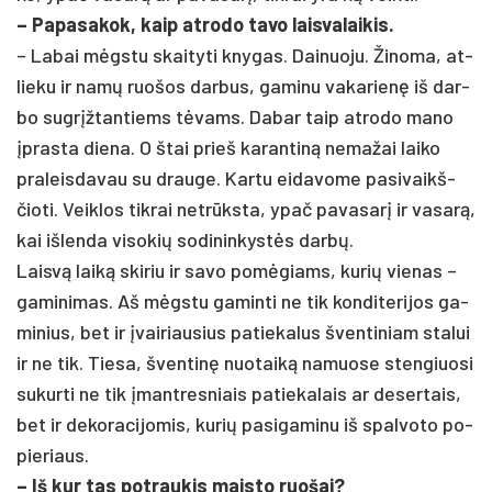
– Pa­pa­sa­kok, kaip at­ro­do ta­vo lais­va­lai­kis.
– La­bai mėgstu skai­ty­ti kny­gas. Dai­nuo­ju. Ži­no­ma, at­
lie­ku ir namų ruo­šos dar­bus, ga­mi­nu va­ka­rienę iš dar­
bo su­grįžtan­tiems tėvams. Da­bar taip at­ro­do ma­no
įpras­ta die­na. O štai prie­š ka­ran­tiną ne­ma­žai lai­ko
pra­leis­da­vau su drau­ge. Kar­tu ei­da­vo­me pa­si­vaikš­
čio­ti. Veik­los tik­rai ne­trūksta, ypač pa­va­sarį ir va­sarą,
kai iš­len­da vi­so­kių so­di­nin­kystės darbų.
Laisvą laiką ski­riu ir sa­vo po­mėgiams, ku­rių vie­nas –
ga­mi­ni­mas. Aš mėgstu ga­min­ti ne tik kon­di­te­ri­jos ga­
mi­nius, bet ir įvai­riau­sius pa­tie­ka­lus šven­ti­niam sta­lui
ir ne tik. Tie­sa, šven­tinę nuo­taiką na­muo­se sten­giuo­si
su­kur­ti ne tik įmant­res­niais pa­tie­ka­lais ar de­ser­tais,
bet ir de­ko­ra­ci­jo­mis, ku­rių pa­si­ga­mi­nu iš spal­vo­to po­
pie­riaus.
– Iš kur tas po­trau­kis mais­to ruo­šai?