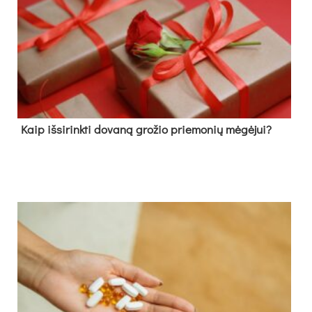
Kaip išsirinkti dovaną grožio priemonių mėgėjui?