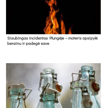
Siau­bin­gas in­ci­den­tas Plun­gė­je – mo­te­ris ap­si­py­lė
ben­zi­nu ir pa­de­gė sa­ve