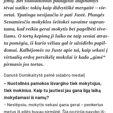
jimų. Bet šiuo­lai­ki­nius paaug­lius au­gi­nan­tys
tėvai su­tiks: to­kių kaip did­vy­tiškė mer­gaitė – vie­
ne­tai. Ypa­tin­ga ne­si­jau­čia ir pa­ti Justė. Plungės
Se­na­mies­čio mo­kyk­los šeš­to­kei sa­vai­me su­pran­
ta­ma, kad rei­kia ge­rai mo­ky­tis bei pa­gelbė­ti tėve­
liams. O tortų ke­pimą ji lai­ko ne taip se­niai at­ras­
tu po­mėgiu, iš ku­rio vėliau gal ir už­si­dirbs pa­pil­
do­mai. Kalbė­jomės su Jus­te apie tai, kaip se­ka­si į
vir­tua­lią erdvę per­si­kėlę moks­lai ir ka­da „gimė“
pir­ma­sis jos tor­tas.
Danutė Domikaitytė pelnė sidabro medalį
– Nuo­to­linės pa­mo­kos iš­var­gi­no tiek mo­ky­to­jus,
tiek mo­ki­nius. Kaip tu jau­tie­si jau ga­na ilgą laiką
mo­ky­da­ma­si iš namų?
– Neslėp­siu, mo­ky­tis se­ka­si ga­na ge­rai – pen­ke­rius
me­tus iš eilės bu­vau pirmūnė. Šią po­zi­ciją pa­vy­ko iš­