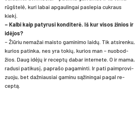
rūgštelė, ku­ri la­bai ap­gau­lin­gai pa­sle­pia cuk­raus
kiekį.
– Kal­bi kaip pa­ty­ru­si kon­di­terė. Iš kur vi­sos ži­nios ir
idė­jos?
– Žiū­riu ne­ma­žai mais­to ga­mi­ni­mo laidų. Tik at­si­ren­ku,
ku­rios pa­tin­ka, nes yra to­kių, ku­rios man – nuo­bod­
žios. Daug idėjų ir re­ceptų da­bar in­ter­ne­te. O ir ma­ma,
ra­du­si pa­ti­kusį, pa­pra­šo pa­ga­min­ti. Ir pa­ti paimp­ro­vi­
zuo­ju, bet daž­niau­siai ga­mi­nu sąži­nin­gai pa­gal re­
ceptą.