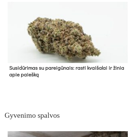
Su­si­dū­ri­mas su pa­rei­gū­nais: ras­ti kvai­ša­lai ir ži­nia
apie paieš­ką
Gyvenimo spalvos