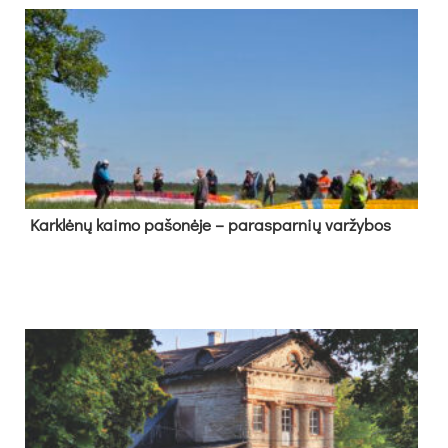
Kark­lė­nų kai­mo pa­šo­nė­je – pa­ras­par­nių var­žy­bos