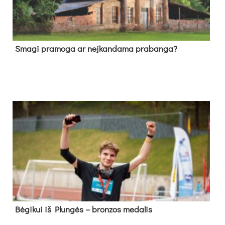
Sma­gi pra­mo­ga ar neį­kan­da­ma pra­ban­ga?
Bė­gi­kui iš Plun­gės – bron­zos me­da­lis