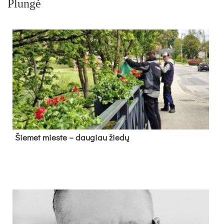
Plungė
Šie­met mies­te – dau­giau žie­dų