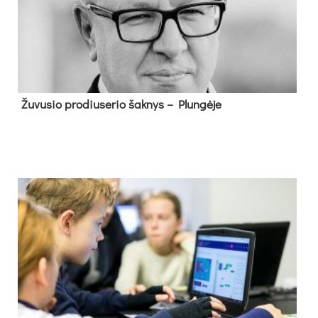
Žu­vu­sio pro­diu­se­rio šak­nys – Plun­gė­je