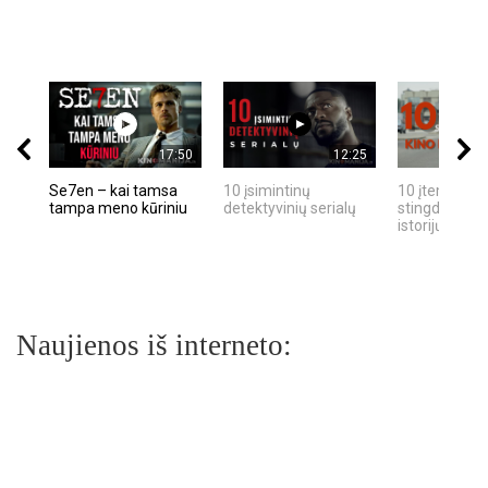
17:50
12:25
Se7en – kai tamsa
10 įsimintinų
10 įtemptų, k
tampa meno kūriniu
detektyvinių serialų
stingdančių k
istorijų
Naujienos iš interneto: