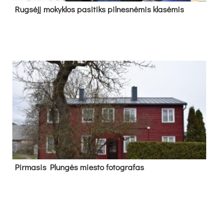
Rug­sė­jį mo­kyk­los pa­si­tiks pil­nes­nė­mis kla­sė­mis
Pir­ma­sis Plun­gės mies­to fo­tog­ra­fas