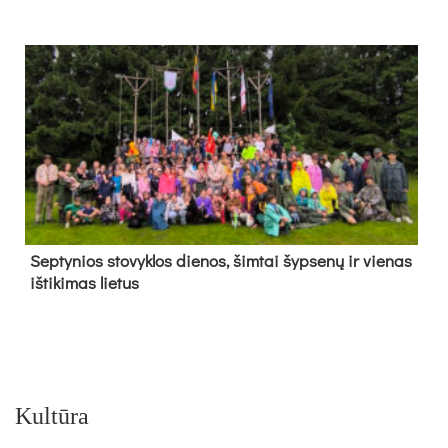
Sep­ty­nios sto­vyk­los die­nos, šim­tai šyp­se­nų ir vie­nas
iš­ti­ki­mas lie­tus
Kultūra