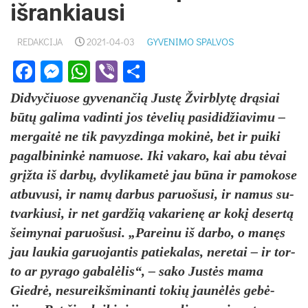
išrankiausi
REDAKCIJA
2021-04-03
GYVENIMO SPALVOS
Facebook
Messenger
WhatsApp
Viber
Share
Did­vy­čiuo­se gy­ve­nan­čią Justę Žvirb­lytę drąsiai
būtų ga­li­ma va­din­ti jos tėve­lių pa­si­did­žia­vi­mu –
mer­gaitė ne tik pa­vyz­din­ga mo­kinė, bet ir pui­ki
pa­gal­bi­ninkė na­muo­se. Iki va­ka­ro, kai abu tėvai
grįžta iš darbų, dvy­li­ka­metė jau būna ir pa­mo­ko­se
at­bu­vu­si, ir namų dar­bus pa­ruo­šu­si, ir na­mus su­
tvar­kiusi, ir net gard­žią va­ka­rienę ar kokį de­sertą
šei­my­nai pa­ruo­šu­si. „Pa­rei­nu iš dar­bo, o manęs
jau lau­kia ga­ruo­jan­tis pa­tie­ka­las, ne­re­tai – ir tor­
to ar py­ra­go ga­balė­lis“, – sa­ko Justės ma­ma
Giedrė, ne­su­reikš­mi­nan­ti to­kių jaunėlės gebė­