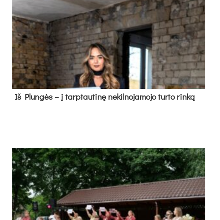
Iš Plungės – į tarptautinę nekilnojamojo turto rinką