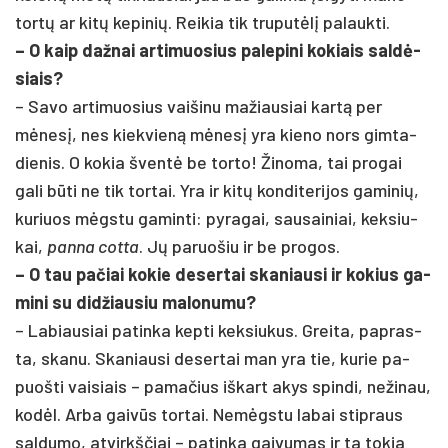
tortų ar kitų ke­pi­nių. Rei­kia tik tru­putėlį pa­lauk­ti.
– O kaip daž­nai ar­ti­muo­sius pa­le­pi­ni ko­kiais saldė­
siais?
– Sa­vo ar­ti­muo­sius vai­ši­nu ma­žiau­siai kartą per
mėnesį, nes kiek­vieną mėnesį yra kie­no nors gim­ta­
die­nis. O ko­kia šventė be tor­to! Ži­no­ma, tai pro­gai
ga­li būti ne tik tor­tai. Yra ir kitų kon­di­te­ri­jos ga­mi­nių,
ku­riuos mėgstu ga­min­ti: py­ra­gai, sau­sai­niai, kek­siu­
kai,
pan­na cot­ta
. Jų pa­ruo­šiu ir be pro­gos.
– O tau pa­čiai ko­kie de­ser­tai ska­niau­si ir ko­kius ga­
mi­ni su did­žiau­siu ma­lo­nu­mu?
– La­biau­siai pa­tin­ka kep­ti kek­siu­kus. Grei­ta, pa­pras­
ta, ska­nu. Ska­niau­si de­ser­tai man yra tie, ku­rie pa­
puoš­ti vai­siais – pa­ma­čius iš­kart akys spin­di, ne­ži­nau,
kodėl. Ar­ba gaivūs tor­tai. Nemėgs­tu la­bai stip­raus
sal­du­mo, at­virkš­čiai – pa­tin­ka gai­vu­mas ir ta to­kia