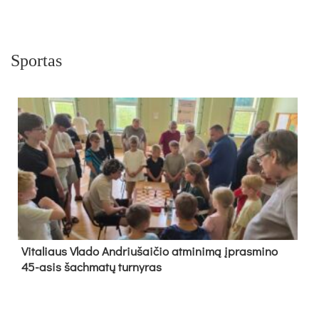
Sportas
Vi­ta­liaus Vla­do And­riu­šai­čio at­mi­ni­mą įpras­mi­no
45-asis šach­ma­tų tur­ny­ras