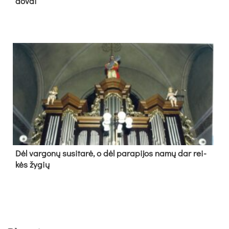
do­vai
Dėl var­go­nų su­si­ta­rė, o dėl pa­ra­pi­jos na­mų dar rei­
kės žy­gių