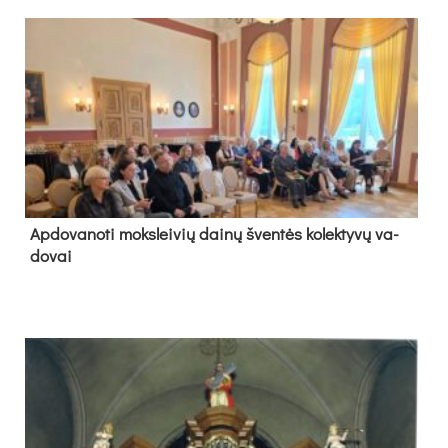
Ap­do­va­no­ti moks­lei­vių dai­nų šven­tės ko­lek­ty­vų va­
do­vai