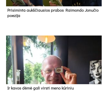
Pri­si­min­ta aukš­čiau­sios pra­bos Rai­mon­do Jo­nu­čio
poe­zi­ja
Ir ka­vos dė­mė ga­li virs­ti me­no kū­ri­niu