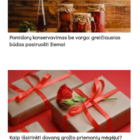
Pomidorų konservavimas be vargo: greičiausias
būdas pasiruošti žiemai
Kaip išsirinkti dovaną grožio priemonių mėgėjui?