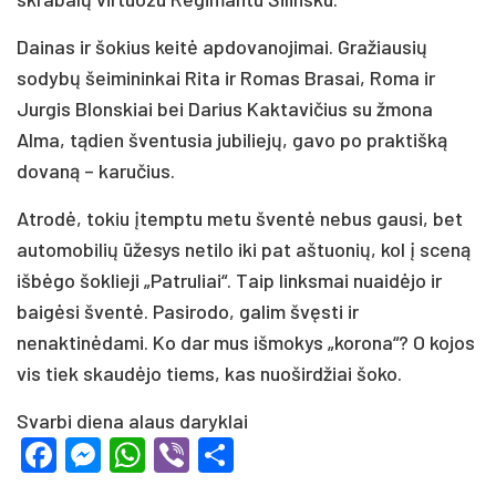
Dainas ir šokius keitė apdovanojimai. Gražiausių
sodybų šeimininkai Rita ir Romas Brasai, Roma ir
Jurgis Blonskiai bei Darius Kaktavičius su žmona
Alma, tądien šventusia jubiliejų, gavo po praktišką
dovaną – karučius.
Atrodė, tokiu įtemptu metu šventė nebus gausi, bet
automobilių ūžesys netilo iki pat aštuonių, kol į sceną
išbėgo šoklieji „Patruliai“. Taip linksmai nuaidėjo ir
baigėsi šventė. Pasirodo, galim švęsti ir
nenaktinėdami. Ko dar mus išmokys „korona“? O kojos
vis tiek skaudėjo tiems, kas nuoširdžiai šoko.
Svarbi diena alaus daryklai
Facebook
Messenger
WhatsApp
Viber
Share