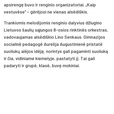
apsirengę buvo ir renginio organizatoriai. „Kaip
vestuvėse“ – gėrėjosi ne vienas alsėdiškis.
Trankiomis melodijomis renginio dalyvius džiugino
Lietuvos šaulių sąjungos 8-osios rinktinės orkestras,
vadovaujamas alsėdiškio Lino Senkaus. Gimnazijos
socialinė pedagogė Aurelija Augustinienė pristatė
suoliukų alėjos idėją: norintys gali pagaminti suoliuką
ir čia, vidiniame kiemelyje, pastatyti jį. Tai gali
padaryti ir grupė, klasė, buvę mokiniai.