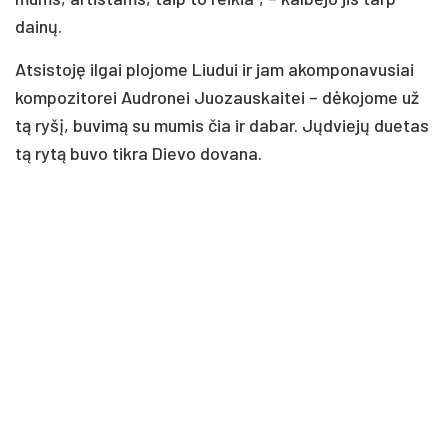
dainų.
Atsistoję ilgai plojome Liudui ir jam akomponavusiai
kompozitorei Audronei Juozauskaitei – dėkojome už
tą ryšį, buvimą su mumis čia ir dabar. Jųdviejų duetas
tą rytą buvo tikra Dievo dovana.