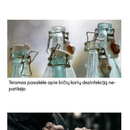
Teis­mas pa­sa­kė­le apie bi­čių ko­rių de­zin­fek­ci­ją ne­
pa­ti­kė­jo