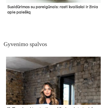
Su­si­dū­ri­mas su pa­rei­gū­nais: ras­ti kvai­ša­lai ir ži­nia
apie paieš­ką
Gyvenimo spalvos