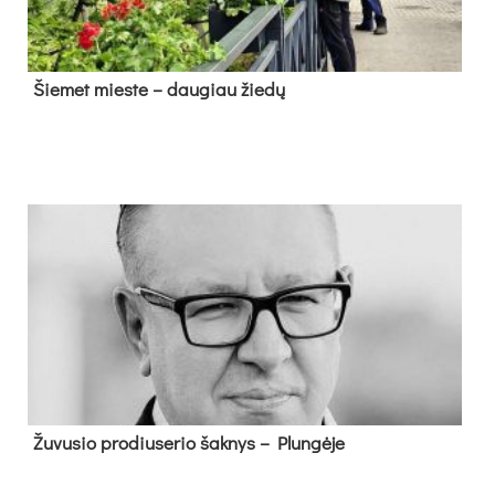
Šie­met mies­te – dau­giau žie­dų
Žu­vu­sio pro­diu­se­rio šak­nys – Plun­gė­je