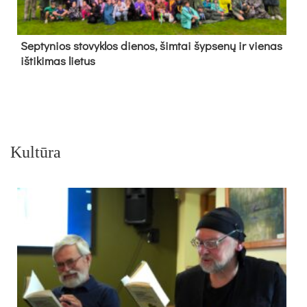
Sep­ty­nios sto­vyk­los die­nos, šim­tai šyp­se­nų ir vie­nas
iš­ti­ki­mas lie­tus
Kultūra