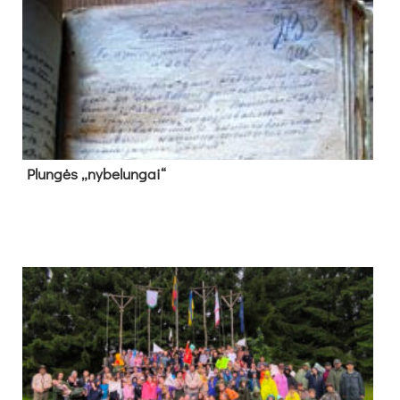
Plun­gės „ny­be­lun­gai“