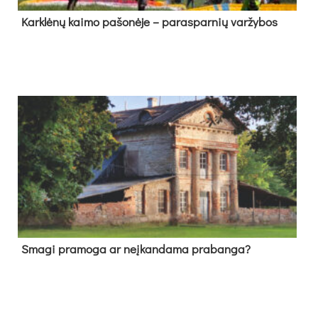
Kark­lė­nų kai­mo pa­šo­nė­je – pa­ras­par­nių var­žy­bos
Sma­gi pra­mo­ga ar neį­kan­da­ma pra­ban­ga?