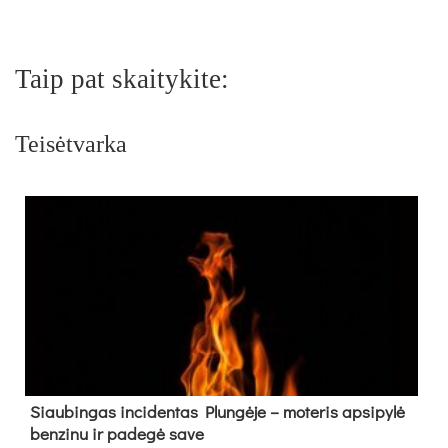
Taip pat skaitykite:
Teisėtvarka
Siau­bin­gas in­ci­den­tas Plun­gė­je – mo­te­ris ap­si­py­lė
ben­zi­nu ir pa­de­gė sa­ve