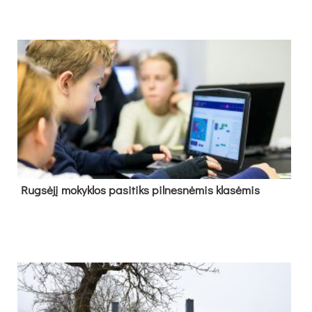
Rug­sė­jį mo­kyk­los pa­si­tiks pil­nes­nė­mis kla­sė­mis