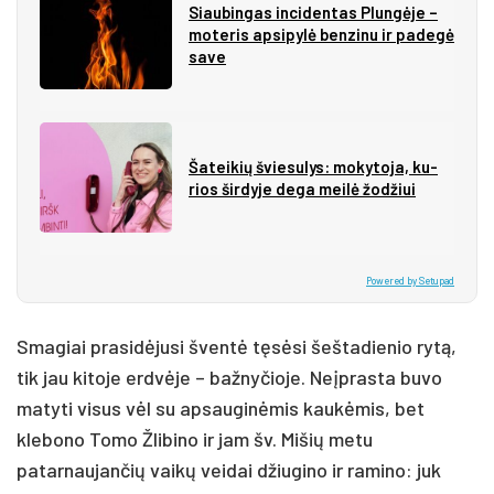
Siau­bin­gas in­ci­den­tas Plun­gė­je –
mo­te­ris ap­si­py­lė ben­zi­nu ir pa­de­gė
sa­ve
Ša­tei­kių švie­su­lys: mo­ky­to­ja, ku­
rios šir­dy­je de­ga mei­lė žo­džiui
Powered by Setupad
Smagiai prasidėjusi šventė tęsėsi šeštadienio rytą,
tik jau kitoje erdvėje – bažnyčioje. Neįprasta buvo
matyti visus vėl su apsauginėmis kaukėmis, bet
klebono Tomo Žlibino ir jam šv. Mišių metu
patarnaujančių vaikų veidai džiugino ir ramino: juk