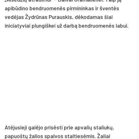
apibūdino bendruomenės pirmininkas ir šventės
vedėjas Žydrūnas Purauskis, dėkodamas šiai
iniciatyviai plungiškei už darbą bendruomenės labui.
Atėjusieji galėjo prisėsti prie apvalių staliukų,
papuoštų žalios spalvos staltiesėmis. Žaliai