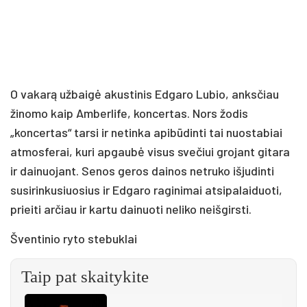
O vakarą užbaigė akustinis Edgaro Lubio, anksčiau
žinomo kaip Amberlife, koncertas. Nors žodis
„koncertas“ tarsi ir netinka apibūdinti tai nuostabiai
atmosferai, kuri apgaubė visus svečiui grojant gitara
ir dainuojant. Senos geros dainos netruko išjudinti
susirinkusiuosius ir Edgaro raginimai atsipalaiduoti,
prieiti arčiau ir kartu dainuoti neliko neišgirsti.
Šventinio ryto stebuklai
Taip pat skaitykite