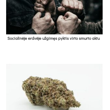
So­cia­li­nė­je erd­vė­je už­gi­męs pyk­tis vir­to smur­to ak­tu