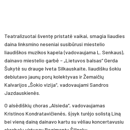
Teatralizuotai šventę pristatė vaikai, smagia liaudies
daina linksmino neseniai susibūrusi miestelio
liaudiškos muzikos kapela (vadovaujama L. Senkaus),
dainavo miestelio garbė – „Lietuvos balsas“ Gerda
Šukytė su drauge Iveta Silkauskaite, liaudišku šokiu
debiutavo jaunų porų kolektyvas ir Žemaičių
Kalvarijos „Šokio vizija“, vadovaujami Sandros
Jazdauskienės.
O alsėdiškių choras „Alsieda“, vadovaujamas
Kristinos Kondratavičienės, šįsyk turėjo solistą Liną
bei vieną dainą dainavo kartu su vėliau koncertavusiu
skrabalų virtuozu Regimantu Šilinsku.