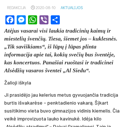
REDAKCIJA
2020-08-10
AKTUALIJOS
Facebook
Messenger
WhatsApp
Viber
Share
Atėjus vasarai visi laukia tradicinių kaimų ir
miestelių švenčių. Tiesa, šiemet jos – kuklesnės.
„Tik saviškiams“, iš lūpų į lūpas plinta
informacija apie tai, kokių svečių bus šventėje,
kas koncertuos. Panašiai ruoštasi ir tradicinei
Alsėdžių vasaros šventei „Al Siedu“.
Žalioji iškyla
Ji prasidėjo jau kelerius metus gyvuojančia tradicija
burtis išvakarėse – penktadienio vakarą. Šįkart
susitikimo vieta buvo gimnazijos vidinis kiemelis. Čia
veikė improvizuota lauko kavinukė. Idėja kilo
„Alsėdžių atradimui“ – Daivai Gramalienei. Taip ją