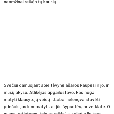
neamžinai reikės tų kaukių…
Svečiui dainuojant apie tėvynę ašaros kaupėsi ir jo, ir
mūsų akyse. Atlikėjas apgailestavo, kad negali
matyti klausytojų veidų: „Labai nelengva stovėti
priešais jus ir nematyti, ar jūs šypsotės, ar verkiate. O
mums, artistams, taip to reikia“, – kalbėjo jis tarp