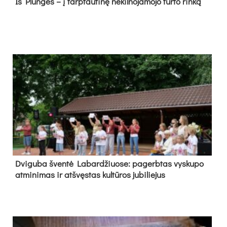
Iš Plungės – į tarptautinę nekilnojamojo turto rinką
Dvi­gu­ba šven­tė La­bar­džiuo­se: pa­gerb­tas vys­ku­po
at­mi­ni­mas ir at­švęs­tas kul­tū­ros ju­bi­lie­jus