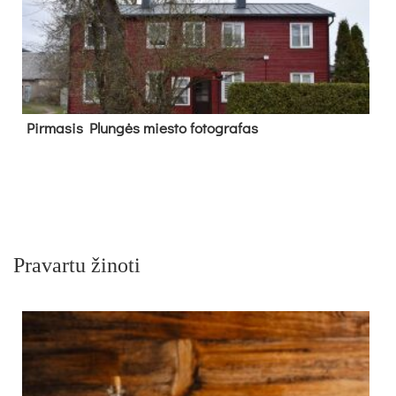
Pir­ma­sis Plun­gės mies­to fo­tog­ra­fas
Pravartu žinoti