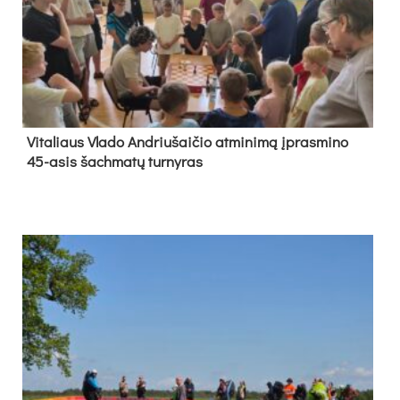
Vi­ta­liaus Vla­do And­riu­šai­čio at­mi­ni­mą įpras­mi­no
45-asis šach­ma­tų tur­ny­ras