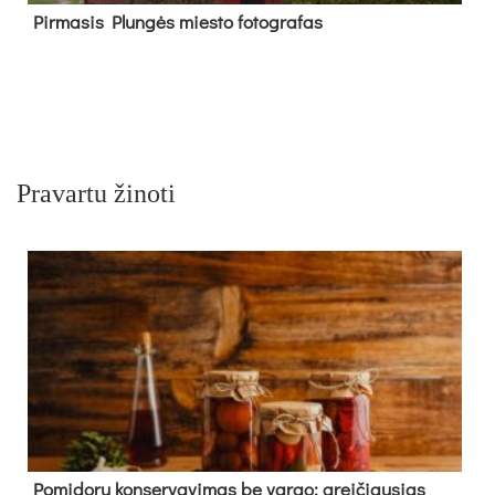
Pir­ma­sis Plun­gės mies­to fo­tog­ra­fas
Pravartu žinoti
Pomidorų konservavimas be vargo: greičiausias