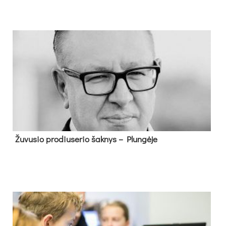
Žu­vu­sio pro­diu­se­rio šak­nys – Plun­gė­je