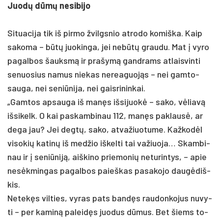
Juodų dūmų ne­si­bi­jo
Si­tua­ci­ja tik iš pir­mo žvilgs­nio at­ro­do ko­miš­ka. Kaip
sa­ko­ma – būtų juo­kin­ga, jei ne­būtų grau­du. Mat į vy­ro
pa­gal­bos šauksmą ir pra­šymą gand­rams at­lais­vin­ti
se­nuo­sius na­mus nie­kas ne­rea­guojąs – nei gam­to­
sau­ga, nei se­niū­ni­ja, nei gais­ri­nin­kai.
„Gam­tos ap­sau­ga iš manęs iš­si­juokė – sa­ko, vėliavą
iš­si­kelk. O kai pa­skam­bi­nau 112, manęs pa­klausė, ar
de­ga jau? Jei degtų, sa­ko, at­va­žiuo­tu­me. Kaž­kodėl
vi­so­kių ka­tinų iš med­žio iš­kel­ti tai va­žiuo­ja… Skam­bi­
nau ir į se­niū­niją, aiš­ki­no prie­mo­nių ne­tu­rin­tys, – apie
ne­sėkmin­gas pa­gal­bos paieš­kas pa­sa­ko­jo daugė­diš­
kis.
Ne­tekęs vil­ties, vy­ras pa­ts bandęs rau­don­ko­jus nu­vy­
ti – per ka­miną pa­leidęs juo­dus dūmus. Bet šiems to­