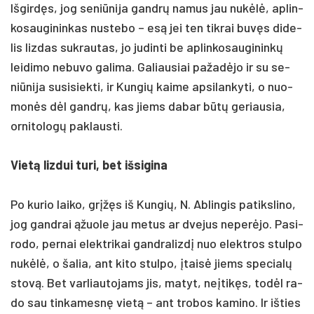
Iš­girdęs, jog se­niū­ni­ja gandrų na­mus jau nu­kėlė, ap­lin­
ko­sau­gi­nin­kas nu­ste­bo – esą jei ten tik­rai buvęs di­de­
lis liz­das su­krau­tas, jo ju­din­ti be ap­lin­ko­sau­gi­ninkų
lei­di­mo ne­bu­vo ga­li­ma. Ga­liau­siai pa­žadė­jo ir su se­
niū­ni­ja su­si­siek­ti, ir Kun­gių kai­me ap­si­lan­ky­ti, o nuo­
monės dėl gandrų, kas jiems da­bar būtų ge­riau­sia,
or­ni­to­logų pa­klaus­ti.
Vietą liz­dui tu­ri, bet iš­si­gi­na
Po ku­rio lai­ko, grįžęs iš Kun­gių, N. Ab­lin­gis pa­tiks­li­no,
jog gand­rai ąžuo­le jau me­tus ar dve­jus ne­perė­jo. Pa­si­
ro­do, per­nai elekt­ri­kai gand­ra­lizdį nuo elekt­ros stul­po
nu­kėlė, o ša­lia, ant ki­to stul­po, įtaisė jiems spe­cialų
stovą. Bet var­liau­to­jams jis, ma­tyt, ne­įtikęs, todėl ra­
do sau tin­ka­mesnę vietą – ant tro­bos ka­mi­no. Ir iš­ties