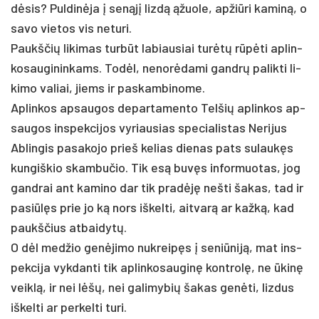
dėsis? Pul­dinė­ja į senąjį lizdą ąžuo­le, ap­žiū­ri ka­miną, o
sa­vo vie­tos vis ne­tu­ri.
Paukš­čių li­ki­mas turbūt la­biau­siai turėtų rūpėti ap­lin­
ko­sau­gi­nin­kams. Todėl, ne­norė­da­mi gandrų pa­lik­ti li­
ki­mo va­liai, jiems ir pa­skam­bi­no­me.
Ap­lin­kos ap­sau­gos de­par­ta­men­to Tel­šių ap­lin­kos ap­
sau­gos ins­pek­ci­jos vy­riau­sias spe­cia­lis­tas Ne­ri­jus
Ab­lin­gis pa­sa­ko­jo prie­š ke­lias die­nas pa­ts su­laukęs
kungiškio skam­bu­čio. Tik esą buvęs in­for­muo­tas, jog
gand­rai ant ka­mi­no dar tik pra­dėję ne­šti ša­kas, tad ir
pa­si­ūlęs prie jo ką nors iš­kel­ti, ait­varą ar kažką, kad
paukš­čius at­bai­dytų.
O dėl med­žio genė­ji­mo nu­kreipęs į se­niū­niją, mat ins­
pek­ci­ja vyk­dan­ti tik ap­lin­ko­sau­ginę kont­rolę, ne ūkinę
veiklą, ir nei lėšų, nei ga­li­my­bių ša­kas genė­ti, liz­dus
iš­kel­ti ar per­kel­ti tu­ri.