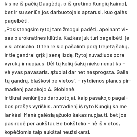
kis ne iš pa­čių Daugėdų, o iš gre­ti­mo Kun­gių kai­mo),
bet ir su se­niū­ni­jos dar­buo­to­jais ap­ta­ru­si, kuo galės
pa­gelbė­ti.
„Pa­sis­teng­sim ry­toj tam žmo­gui pa­dėti, apei­nant vi­
sas biu­rok­ra­ti­nes kliū­tis. Kaž­kas juk tu­ri pa­gelbė­ti, jei
vi­si at­si­sa­ko. O ten rei­kia pa­ša­lin­ti po­rą tre­jetą šakų,
ir tie gand­rai grįš į seną lizdą. Ry­toj nu­va­žiuos po­ra
vy­rukų ir nu­pjaus. Dėl tų ke­lių šakų nie­ko ne­nu­tiks –
vėly­vas pa­va­sa­ris, ąžuo­lai dar net ne­sprogs­ta. Gai­la
tų gandrų, blaš­ko­si be vie­tos“, – ryt­die­nos pla­nus pir­
ma­dienį pa­sa­ko­jo A. Glo­bienė.
Ir tik­rai se­niū­ni­jos dar­buo­to­jai, kaip pa­sa­ko­jo pa­gal­
bos pra­šęs vy­riš­kis, ant­ra­dienį iš ry­to Kun­gių kai­me
lankė­si. Manė galė­sią ąžuo­lo ša­kas nu­pjau­ti, bet jos
pa­si­rodė per aukš­tai. Be bokš­te­lio – nė iš vie­tos,
kopė­čio­mis taip aukš­tai neuž­si­kar­si.