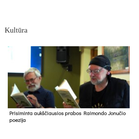
Kultūra
Pri­si­min­ta aukš­čiau­sios pra­bos Rai­mon­do Jo­nu­čio
poe­zi­ja