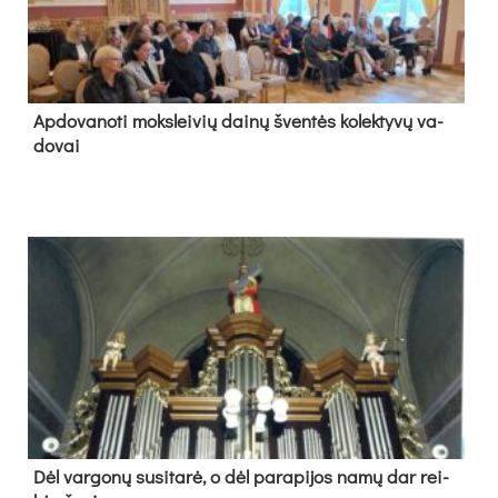
Ap­do­va­no­ti moks­lei­vių dai­nų šven­tės ko­lek­ty­vų va­
do­vai
Dėl var­go­nų su­si­ta­rė, o dėl pa­ra­pi­jos na­mų dar rei­