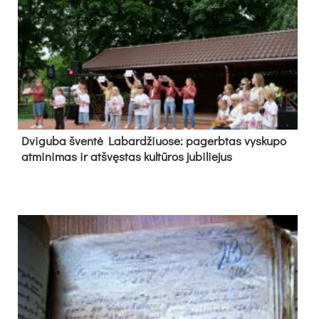
Dvi­gu­ba šven­tė La­bar­džiuo­se: pa­gerb­tas vys­ku­po
at­mi­ni­mas ir at­švęs­tas kul­tū­ros ju­bi­lie­jus