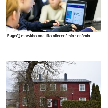
Rug­sė­jį mo­kyk­los pa­si­tiks pil­nes­nė­mis kla­sė­mis