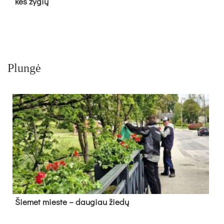
kės žy­gių
Plungė
Šie­met mies­te – dau­giau žie­dų