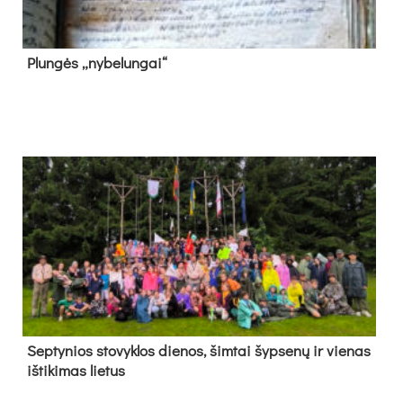
Plun­gės „ny­be­lun­gai“
Sep­ty­nios sto­vyk­los die­nos, šim­tai šyp­se­nų ir vie­nas
iš­ti­ki­mas lie­tus