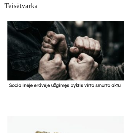
Teisėtvarka
So­cia­li­nė­je erd­vė­je už­gi­męs pyk­tis vir­to smur­to ak­tu