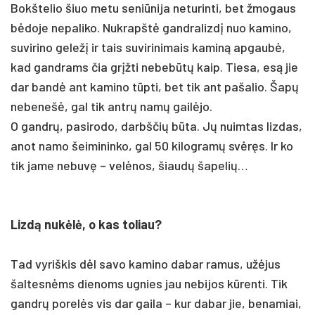
Bokš­te­lio šiuo me­tu se­niū­ni­ja ne­tu­rin­ti, bet žmo­gaus
bėdo­je ne­pa­li­ko. Nuk­rapštė gand­ra­lizdį nuo ka­mi­no,
su­vi­ri­no ge­ležį ir tais su­vi­ri­ni­mais ka­miną ap­gaubė,
kad gand­rams čia grįžti ne­bebūtų kaip. Tie­sa, esą jie
dar bandė ant ka­mi­no tūpti, bet tik ant pa­ša­lio. Šapų
ne­be­nešė, gal tik ant­rų namų gailė­jo.
O gandrų, pa­si­ro­do, darbš­čių būta. Jų nuim­tas liz­das,
anot na­mo šei­mi­nin­ko, gal 50 ki­log­ramų svėręs. Ir ko
tik ja­me ne­buvę – velė­nos, šiaudų ša­pe­lių…
Lizdą nu­kėlė, o kas to­liau?
Tad vy­riš­kis dėl sa­vo ka­mi­no da­bar ra­mus, užė­jus
šal­tesnėms die­noms ug­nies jau ne­bi­jos kūren­ti. Tik
gandrų po­relės vis dar gai­la – kur da­bar jie, be­na­miai,