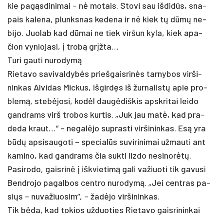
kie pa­gąsdi­ni­mai – nė mo­tais. Sto­vi sau iš­didūs, sna­
pais ka­le­na, plunks­nas ke­de­na ir nė kiek tų dūmų ne­
bi­jo. Juo­lab kad dūmai ne tiek vir­šun ky­la, kiek apa­
čion vy­nio­ja­si, į trobą grįžta…
Tu­ri gau­ti nu­ro­dymą
Rie­ta­vo sa­vi­val­dybės prie­šgais­rinės tar­ny­bos vir­ši­
nin­kas Al­vi­das Mic­kus, iš­girdęs iš žur­na­listų apie pro­
blemą, stebė­jo­si, kodėl daugė­diš­kis ap­skri­tai lei­do
gand­rams virš tro­bos kur­tis. „Juk jau matė, kad pra­
de­da kraut…“ – ne­galė­jo su­pras­ti vir­ši­nin­kas. Esą yra
būdų ap­si­sau­go­ti – spe­cialūs su­vi­ri­ni­mai už­mau­ti ant
ka­mi­no, kad gand­rams čia su­kti liz­do ne­si­norėtų.
Pa­si­ro­do, gais­rinė į išk­vie­timą ga­li va­žiuo­ti tik ga­vu­si
Bend­ro­jo pa­gal­bos cent­ro nu­ro­dymą. „Jei cent­ras pa­
si­ųs – nu­va­žiuo­sim“, – žadė­jo vir­ši­nin­kas.
Tik bėda, kad to­kios už­duo­ties Rie­ta­vo gais­ri­nin­kai