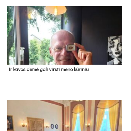
Ir ka­vos dė­mė ga­li virs­ti me­no kū­ri­niu