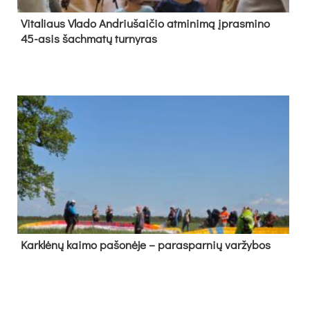
Vi­ta­liaus Vla­do And­riu­šai­čio at­mi­ni­mą įpras­mi­no
45-asis šach­ma­tų tur­ny­ras
Kark­lė­nų kai­mo pa­šo­nė­je – pa­ras­par­nių var­žy­bos