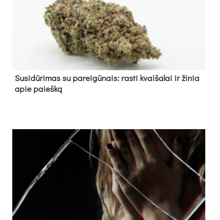
Su­si­dū­ri­mas su pa­rei­gū­nais: ras­ti kvai­ša­lai ir ži­nia
apie paieš­ką