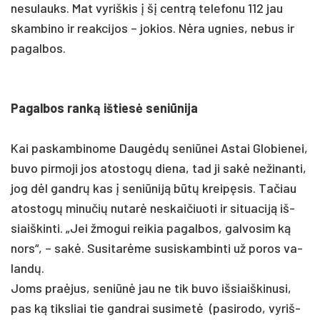
ne­su­lauks. Mat vy­riš­kis į šį centrą te­le­fo­nu 112 jau
skam­bi­no ir reak­ci­jos – jo­kios. Nėra ug­nies, ne­bus ir
pa­gal­bos.
Pa­gal­bos ranką iš­tiesė se­niū­ni­ja
Kai pa­skam­bi­no­me Daugėdų se­niū­nei As­tai Glo­bie­nei,
bu­vo pir­mo­ji jos ato­stogų die­na, tad ji sakė ne­ži­nan­ti,
jog dėl gandrų kas į se­niū­niją būtų kreipę­sis. Ta­čiau
ato­stogų mi­nu­čių nu­tarė ne­skai­čiuo­ti ir si­tua­ciją iš­
siaiš­kin­ti. „Jei žmo­gui rei­kia pa­gal­bos, gal­vo­sim ką
nors“, – sakė. Su­si­tarė­me su­si­skam­bin­ti už po­ros va­
landų.
Joms pra­ėjus, se­niūnė jau ne tik bu­vo iš­siaiš­ki­nu­si,
pas ką tiks­liai tie gand­rai su­si­metė (pa­si­ro­do, vy­riš­