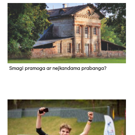
Sma­gi pra­mo­ga ar neį­kan­da­ma pra­ban­ga?