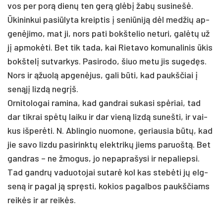
vos per po­rą dienų ten gerą glėbį žabų su­si­nešė.
Ūki­nin­kui pa­si­ūly­ta kreip­tis į se­niū­niją dėl med­žių ap­
genė­ji­mo, mat ji, nors pa­ti bokš­te­lio ne­tu­ri, galėtų už
jį ap­mokė­ti. Bet tik ta­da, kai Rie­ta­vo ko­mu­na­li­nis ūkis
bokš­telį su­tvar­kys. Pa­si­ro­do, šiuo me­tu jis su­gedęs.
Nors ir ąžuolą ap­genė­jus, ga­li būti, kad paukš­čiai į
senąjį lizdą ne­grįš.
Or­ni­to­lo­gai ra­mi­na, kad gand­rai su­ka­si spėriai, tad
dar tik­rai spėtų lai­ku ir dar vieną lizdą su­neš­ti, ir vai­
kus iš­perė­ti. N. Ab­lin­gio nuo­mo­ne, ge­riau­sia būtų, kad
jie sa­vo liz­du pa­si­rinktų elekt­rikų jiems pa­ruoštą. Bet
gand­ras – ne žmo­gus, jo ne­pap­ra­šy­si ir ne­pa­liep­si.
Tad gandrų va­duo­to­jai su­tarė kol kas stebė­ti jų elg­
seną ir pa­gal ją spręsti, ko­kios pa­gal­bos paukš­čiams
reikės ir ar reikės.