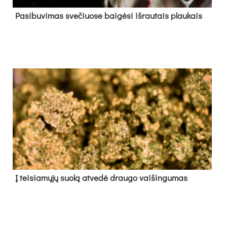
Pa­si­bu­vi­mas sve­čiuo­se bai­gė­si iš­rau­tais plau­kais
Į tei­sia­mų­jų suo­lą at­ve­dė drau­go vai­šin­gu­mas