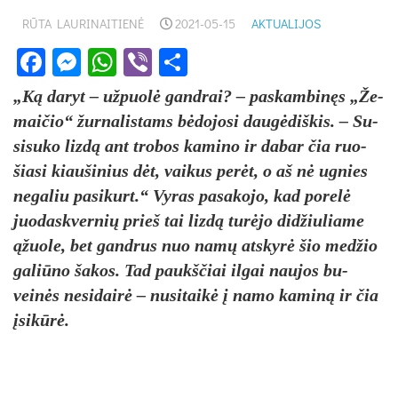
RŪTA LAURINAITIENĖ
2021-05-15
AKTUALIJOS
Facebook
Messenger
WhatsApp
Viber
Share
„Ką da­ryt – už­puolė gand­rai? – pa­skam­binęs „Že­
mai­čio“ žur­na­lis­tams bėdo­jo­si daugė­diš­kis. – Su­
si­su­ko lizdą ant tro­bos ka­mi­no ir da­bar čia ruo­
šia­si kiau­ši­nius dėt, vai­kus per­ėt, o aš nė ug­nies
ne­ga­liu pa­si­kurt.“ Vy­ras pa­sa­ko­jo, kad po­relė
juo­dask­ver­nių prie­š tai lizdą turė­jo did­žiu­lia­me
ąžuo­le, bet gand­rus nuo namų at­skyrė šio med­žio
ga­liū­no ša­kos. Tad paukš­čiai il­gai nau­jos bu­
veinės ne­si­dairė – nu­si­taikė į na­mo ka­miną ir čia
įsikūrė.