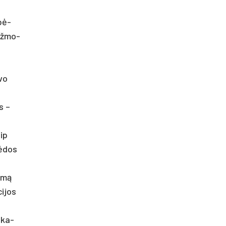
lbė­
is žmo­
­vo
is –
aip
pė­dos
rimą
ci­jos
i­ka­