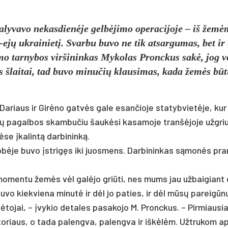
­ly­va­vo ne­kas­dienė­je gelbė­ji­mo ope­ra­ci­jo­je – iš žemė
-ejų uk­rai­nietį. Svar­bu bu­vo ne tik at­sar­gu­mas, bet ir 
­mo tar­ny­bos vir­ši­nin­kas My­ko­las Pronc­kus sakė, jog v
jos šlai­tai, tad bu­vo mi­nu­čių klau­si­mas, ka­da žemės bū
Da­riaus ir Girė­no gatvės ga­le esan­čio­je sta­tyb­vietė­je, kur
ų pa­gal­bos skam­bu­čiu šaukė­si ka­sa­mo­je tranšė­jo­je užg­ri
­se įka­lintą dar­bi­ninką.
uobė­je bu­vo įstrigęs iki juos­mens. Dar­bi­nin­kas sąmonės pra
kiu mo­men­tu žemės vėl galė­jo griū­ti, nes mums jau už­bai­giant
 bu­vo kiek­vie­na mi­nutė ir dėl jo pa­ties, ir dėl mūsų pa­reigūn
o­jai, – įvy­kio de­ta­les pa­sa­ko­jo M. Pronc­kus. – Pir­miau­si
­to­riaus, o ta­da pa­leng­va, pa­leng­va ir iškėlėm. Užt­ru­kom a