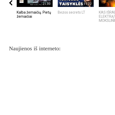
21:00
11:22
Kalba žemaičių. Pietų
Bezos secrets LT
KAS IŠR
žemaičiai
ELEKTRĄ?
MOKSLININ
Naujienos iš interneto: