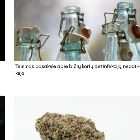
Teis­mas pa­sa­kė­le apie bi­čių ko­rių de­zin­fek­ci­ją ne­pa­ti­
kė­jo