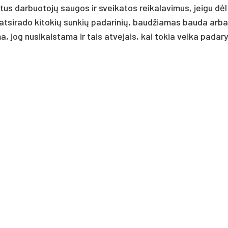
tus dar­buo­tojų sau­gos ir svei­ka­tos rei­ka­la­vi­mus, jei­gu dėl
r at­si­ra­do ki­to­kių sun­kių pa­da­ri­nių, baud­žia­mas bau­da ar­ba
 jog nu­si­kals­ta­ma ir tais at­ve­jais, kai to­kia vei­ka pa­da­ry