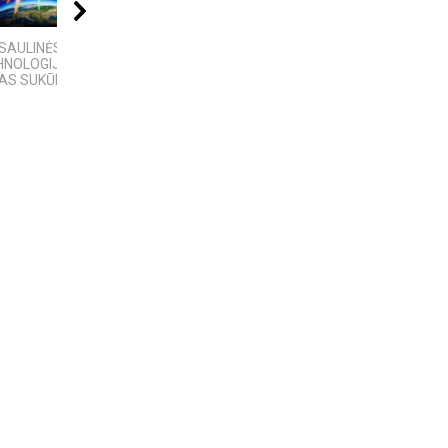
08:01
21:11
12:32
SAULINĖS
„Sostų karai" -
„Septynių Karalysčių
HNOLOGIJOS,
įspūdingas fantastinio
Riteris" – kai
AS SUKŪRĖ...
pasaulio fenomenas
paprastumas nugali