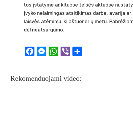
tos įsta­ty­me ar ki­tuo­se teisės ak­tuo­se nu­sta­ty­
įvy­ko ne­lai­min­gas at­si­ti­ki­mas dar­be, ava­ri­ja a
laisvės at­ėmi­mu iki aš­tuo­ne­rių metų. Pabrė­žia­ma,
dėl neat­sar­gu­mo.
Facebook
Messenger
WhatsApp
Viber
Share
Rekomenduojami video: