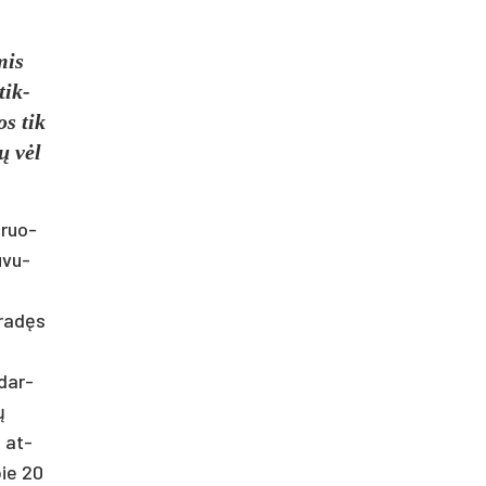
­mis
tik­
os tik
tų vėl
 ruo­
u­vu­
­radęs
 dar­
ų
a at­
pie 20