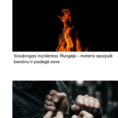
Siau­bin­gas in­ci­den­tas Plun­gė­je – mo­te­ris ap­si­py­lė
ben­zi­nu ir pa­de­gė sa­ve