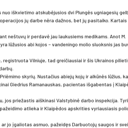
tes nuo išk­vie­ti­mo at­skubė­ju­sios dvi Plungės ug­nia­ge­sių ge
o ope­ra­ci­jos jų dar­be nėra daž­nos, bet jų pa­si­tai­ko. Kar­ta
ldė ant ne­štuvų ir per­davė jau lau­ku­siems me­di­kams. Anot M.
 yra lūžu­sios abi ko­jos – van­de­nin­go mo­lio sluoks­nis jas bu
re­gist­ruo­ta Vil­niu­je, tad grei­čiau­siai ir šis Uk­rai­nos pi­lie­t
 darbų.
 Priė­mi­mo sky­rių. Nus­ta­čius abiejų kojų ir alkūnės lūžius, k
i­ci­nai Gied­rius Ra­ma­naus­kas, pa­cien­tas iš­ga­ben­tas į Klai
 jos prie­žas­tis aiš­ki­na­si Vals­ty­binė dar­bo ins­pek­ci­ja. Ty­
­žei­di­mo at­lie­ka ir Klaipė­dos ap­skri­ties vy­riau­sia­sis po­li­
 ar jo įga­lio­tas as­muo, pa­žeidęs Dar­buo­tojų sau­gos ir sve