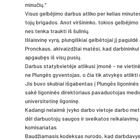
mi­nu­čių.“
Vi­sus gelbė­ji­mo dar­bus at­li­ko per ke­lias mi­nu­
tojų bri­ga­dos. Anot vir­ši­nin­ko, to­kios gelbė­ji­m
nes ten­ka trauk­ti iš šu­li­nių.
Iš­lais­vinę vyrą, plun­giš­kiai gelbė­to­jai jį pa­gu
Pronc­kaus, aki­vaizd­žiai matė­si, kad dar­bi­nin­kui
ap­gaubęs iš visų pu­sių.
Dar­bus sta­tyb­vietė­je at­li­ku­si įmonė – ne vie­tinė, 
ne Plungės gy­ven­to­jas, o čia tik at­vykęs at­lik­ti
Jis bu­vo sku­biai iš­ga­ben­tas į Plungės li­go­ninės
sakė li­go­ninės di­rek­to­riaus pa­va­duo­to­jas me­d
uni­ver­si­te­tinę li­go­ninę.
Ka­dan­gi ne­laimė įvy­ko dar­bo vie­to­je dar­bo me­tu,
dėl dar­buo­tojų sau­gos ir svei­ka­tos rei­ka­la­vimų pa
ko­mi­sa­ria­tas.
Baud­žia­ma­sis ko­dek­sas nu­ro­do, kad darb­da­vys