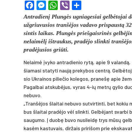
Facebook
Messenger
WhatsApp
Viber
Share
Ant­ra­dienį Plungės ug­nia­ge­siai gelbė­to­jai da
užg­riu­vu­sios tranšė­jos va­da­vo pri­spaustą 32
sin­tis lai­kas. Plungės prie­šgais­rinės gelbė­ji
ne­laimėlį išt­rau­kus, pra­dėjo slink­ti tranšė­
pra­dėju­sios griū­ti.
Ne­laimė įvy­ko ant­ra­die­nio rytą, apie 9 va­landą, 
šia­ma­si sta­ty­ti naują pre­ky­bos centrą. Gelbė­toj
sio Uk­rai­nos pi­lie­čio ko­le­gos, pra­nešę apie žemė
Pa­gal­bai at­skubė­jus, vy­ras 4-ių metrų gy­lio d
ne­bu­vo.
„Tranšė­jos šlai­tai ne­bu­vo su­tvir­tin­ti, bet ko­
bus šlai­tai pra­dėjo vėl slink­ti. Gelbė­jant svar­bi
sau­gu­mo. Į duobę bu­vo nu­si­leidę trys mūsų gelbė­t
kasėm kas­tu­vais, dir­žais pri­ri­šom prie eks­ka­va