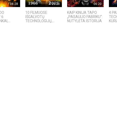
06:28
09:20
06:20
ADO
10 FILMUOSE
KAIP KINIJA TAPO
4 PA
 6
IŠGALVOTŲ
„PASAULIO FABRIKU“:
TEC
KAI,...
TECHNOLOGIJŲ,...
NUTYLĖTA ISTORIJA
KURI