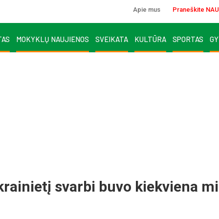
Apie mus
Praneškite NAU
TAS
MOKYKLŲ NAUJIENOS
SVEIKATA
KULTŪRA
SPORTAS
GY
rainietį svarbi buvo kiekviena m