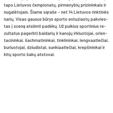
ta­po Lie­tu­vos čem­pio­na­tų, pir­me­ny­bių pri­zi­nin­kais ir
nu­ga­lė­to­jais. Šia­me są­ra­še – net 14 Lie­tu­vos rink­ti­nės
na­rių. Vi­sas gau­sus bū­rys spor­to en­tu­zias­tų pa­kvies­
tas į sce­ną at­siim­ti pa­dė­kų. Už pui­kius spor­ti­nius re­
zul­ta­tus pa­gerb­ti bai­da­rių ir ka­no­jų irk­luo­to­jai, orien­
ta­ci­nin­kai, šach­ma­ti­nin­kai, tink­li­nin­kai, leng­vaat­le­čiai,
bu­riuo­to­jai, dziu­dis­tai, sun­kiaat­le­čiai, krep­ši­nin­kai ir
ki­tų spor­to ša­kų at­sto­vai.