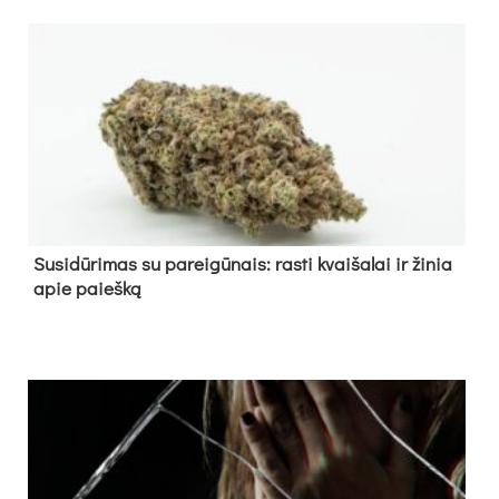
Su­si­dū­ri­mas su pa­rei­gū­nais: ras­ti kvai­ša­lai ir ži­nia
apie paieš­ką