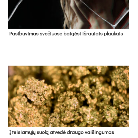
Pa­si­bu­vi­mas sve­čiuo­se bai­gė­si iš­rau­tais plau­kais
Į tei­sia­mų­jų suo­lą at­ve­dė drau­go vai­šin­gu­mas