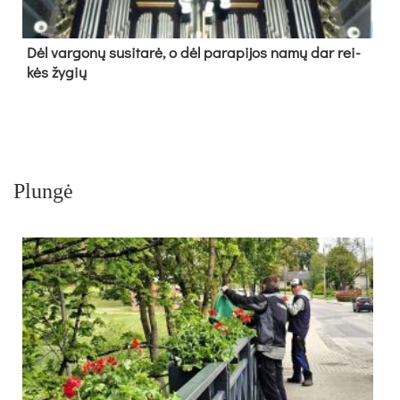
Dėl var­go­nų su­si­ta­rė, o dėl pa­ra­pi­jos na­mų dar rei­
kės žy­gių
Plungė