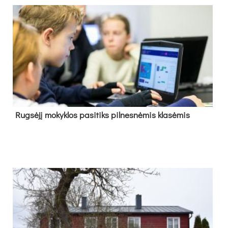
Rug­sė­jį mo­kyk­los pa­si­tiks pil­nes­nė­mis kla­sė­mis