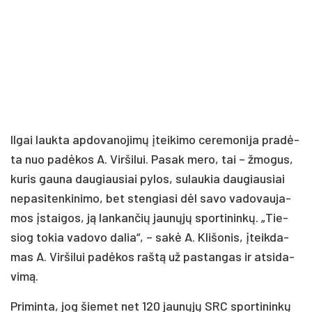
Il­gai lauk­ta ap­do­va­no­ji­mų įtei­ki­mo ce­re­mo­ni­ja pra­dė­
ta nuo pa­dė­kos A. Vir­ši­lui. Pa­sak me­ro, tai – žmo­gus,
ku­ris gau­na dau­giau­siai py­los, su­lau­kia dau­giau­siai
ne­pa­si­ten­ki­ni­mo, bet sten­gia­si dėl sa­vo va­do­vau­ja­
mos įstai­gos, ją lan­kan­čių jau­nų­jų spor­ti­nin­kų. „Tie­
siog to­kia va­do­vo da­lia“, – sa­kė A. Kli­šo­nis, įteik­da­
mas A. Vir­ši­lui pa­dė­kos raš­tą už pa­stan­gas ir at­si­da­
vi­mą.
Pri­min­ta, jog šie­met net 120 jau­nų­jų SRC spor­ti­nin­kų