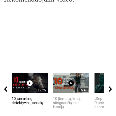
12:25
15:45
10 įsimintinų
10 įtemptų, kraują
„Septynių Ka
detektyvinių serialų
stingdančių kino
Riteris" – kai
istorijų
paprastumas