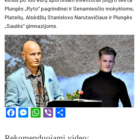
Plun­gės „Ry­to“ pa­grin­di­nei ir Se­na­mies­čio mo­kyk­loms,
Pla­te­lių, Al­sė­džių Sta­nis­lo­vo Na­ru­ta­vi­čiaus ir Plun­gės
„Sau­lės“ gim­na­zi­joms.
Facebook
Messenger
WhatsApp
Viber
Share
Rekomenduojami video: