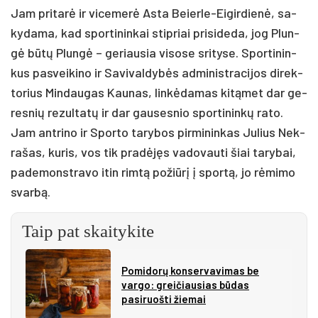
Jam pri­ta­rė ir vi­ce­me­rė As­ta Beier­le-Ei­gir­die­nė, sa­
ky­da­ma, kad spor­ti­nin­kai stip­riai pri­si­de­da, jog Plun­
gė bū­tų Plun­gė – ge­riau­sia vi­so­se sri­ty­se. Spor­ti­nin­
kus pa­svei­ki­no ir Sa­vi­val­dy­bės ad­mi­nist­ra­ci­jos di­rek­
to­rius Min­dau­gas Kau­nas, lin­kė­da­mas ki­tą­met dar ge­
res­nių re­zul­ta­tų ir dar gau­ses­nio spor­ti­nin­kų ra­to.
Jam ant­ri­no ir Spor­to ta­ry­bos pir­mi­nin­kas Ju­lius Nek­
ra­šas, ku­ris, vos tik pra­dė­jęs va­do­vau­ti šiai ta­ry­bai,
pa­de­monst­ra­vo itin rim­tą po­žiū­rį į spor­tą, jo rė­mi­mo
svar­bą.
Taip pat skaitykite
Pomidorų konservavimas be
vargo: greičiausias būdas
pasiruošti žiemai