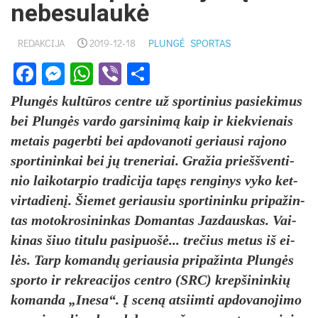
nebesulaukė
REDAKCIJA
2019-12-18
PLUNGĖ
SPORTAS
Facebook
Messenger
WhatsApp
Viber
Share
Plun­gės kul­tū­ros cent­re už spor­ti­nius pa­sie­ki­mus
bei Plun­gės var­do gar­si­ni­mą kaip ir kiek­vie­nais
me­tais pa­gerb­ti bei ap­do­va­no­ti ge­riau­si ra­jo­no
spor­ti­nin­kai bei jų tre­ne­riai. Gra­žia prieš­šven­ti­
nio lai­ko­tar­pio tra­di­ci­ja ta­pęs ren­gi­nys vy­ko ket­
vir­ta­die­nį. Šie­met ge­riau­siu spor­ti­nin­ku pri­pa­žin­
tas mo­tok­ro­si­nin­kas Do­man­tas Jaz­daus­kas. Vai­
ki­nas šiuo ti­tu­lu pa­si­puo­šė... tre­čius me­tus iš ei­
lės. Tarp ko­man­dų ge­riau­sia pri­pa­žin­ta Plun­gės
spor­to ir rek­rea­ci­jos cent­ro (SRC) krep­ši­nin­kių
ko­man­da „Ine­sa“. Į sce­ną at­siim­ti ap­do­va­no­ji­mo