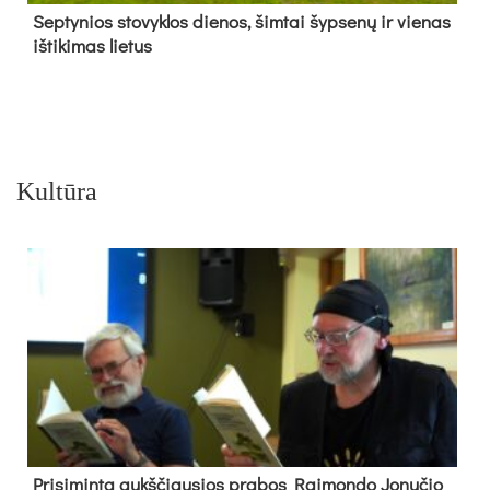
Sep­ty­nios sto­vyk­los die­nos, šim­tai šyp­se­nų ir vie­nas
iš­ti­ki­mas lie­tus
Kultūra
Pri­si­min­ta aukš­čiau­sios pra­bos Rai­mon­do Jo­nu­čio