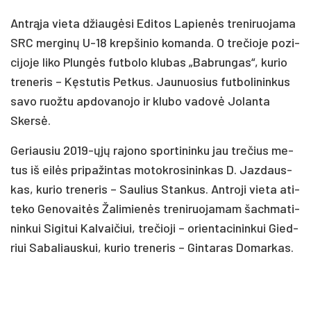
Ant­rą­ja vie­ta džiau­gė­si Edi­tos La­pie­nės tre­ni­ruo­ja­ma
SRC mer­gi­nų U-18 krep­ši­nio ko­man­da. O tre­čio­je po­zi­
ci­jo­je li­ko Plun­gės fut­bo­lo klu­bas „Bab­run­gas“, ku­rio
tre­ne­ris – Kęs­tu­tis Pet­kus. Jau­nuo­sius fut­bo­li­nin­kus
sa­vo ruož­tu ap­do­va­no­jo ir klu­bo va­do­vė Jo­lan­ta
Sker­sė.
Ge­riau­siu 2019-ųjų ra­jo­no spor­ti­nin­ku jau tre­čius me­
tus iš ei­lės pri­pa­žin­tas mo­tok­ro­si­nin­kas D. Jaz­daus­
kas, ku­rio tre­ne­ris – Sau­lius Stan­kus. Ant­ro­ji vie­ta ati­
te­ko Ge­no­vai­tės Ža­li­mie­nės tre­ni­ruo­ja­mam šach­ma­ti­
nin­kui Si­gi­tui Kal­vai­čiui, tre­čio­ji – orien­ta­ci­nin­kui Gied­
riui Sa­ba­liaus­kui, ku­rio tre­ne­ris – Gin­ta­ras Do­mar­kas.