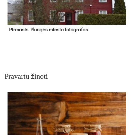
Pir­ma­sis Plun­gės mies­to fo­tog­ra­fas
Pravartu žinoti