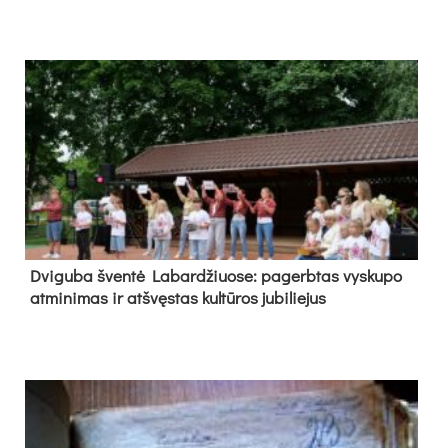
Dvi­gu­ba šven­tė La­bar­džiuo­se: pa­gerb­tas vys­ku­po
at­mi­ni­mas ir at­švęs­tas kul­tū­ros ju­bi­lie­jus