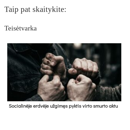
Taip pat skaitykite:
Teisėtvarka
So­cia­li­nė­je erd­vė­je už­gi­męs pyk­tis vir­to smur­to ak­tu