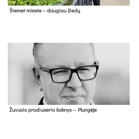
Šie­met mies­te – dau­giau žie­dų
Žu­vu­sio pro­diu­se­rio šak­nys – Plun­gė­je