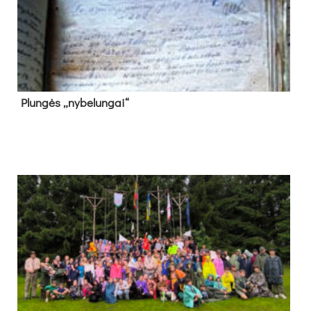
Plun­gės „ny­be­lun­gai“