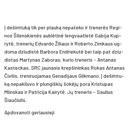
Į de­šim­tu­ką tik per plau­ką ne­pa­te­ko ir tre­ne­rės Re­gi­
nos Ši­lens­kie­nės auk­lė­ti­nė leng­vaat­le­tė Ga­bi­ja Kup­
ry­tė, tre­ne­rių Ed­var­do Ži­liaus ir Ro­ber­to Zim­kaus ug­
do­ma dziu­dis­tė Bar­bo­ra End­rie­ku­tė bei taip pat dziu­
dis­tas Mar­ty­nas Za­bo­ras, ku­rio tre­ne­ris – An­ta­nas
Kas­tec­kas, SRC jau­na­sis krep­ši­nin­kas Ro­kas An­ta­nas
Či­vi­lis, tre­ni­ruo­ja­mas Ge­na­di­jaus Glik­ma­no. Į de­šim­tu­
ką ne­pak­liu­vo ir plun­giš­kių šo­kė­jų po­ra Kris­tu­pas
Mlins­kas ir Pat­ri­ci­ja Kai­ry­tė. Jų tre­ne­ris – Sau­lius
Šiau­čiu­lis.
Ap­do­va­no­ti ge­riau­sie­ji