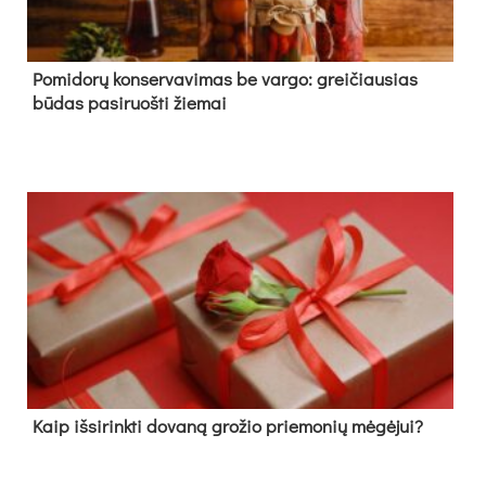
Pomidorų konservavimas be vargo: greičiausias
būdas pasiruošti žiemai
Kaip išsirinkti dovaną grožio priemonių mėgėjui?