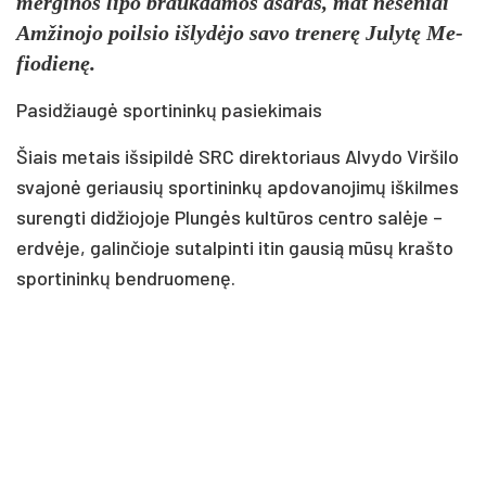
mer­gi­nos li­po brauk­da­mos aša­ras, mat ne­se­niai
Am­ži­no­jo poil­sio iš­ly­dė­jo sa­vo tre­ne­rę Ju­ly­tę Me­
fio­die­nę.
Pa­si­džiau­gė spor­ti­nin­kų pa­sie­ki­mais
Šiais me­tais iš­si­pil­dė SRC di­rek­to­riaus Al­vy­do Vir­ši­lo
sva­jo­nė ge­riau­sių spor­ti­nin­kų ap­do­va­no­ji­mų iš­kil­mes
su­reng­ti di­džio­jo­je Plun­gės kul­tū­ros cent­ro sa­lė­je –
erd­vė­je, ga­lin­čio­je su­tal­pin­ti itin gau­sią mū­sų kraš­to
spor­ti­nin­kų bend­ruo­me­nę.