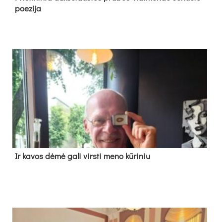
poe­zi­ja
Ir ka­vos dė­mė ga­li virs­ti me­no kū­ri­niu