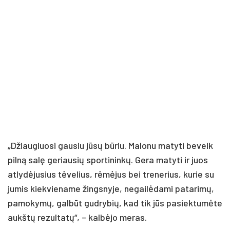
„Džiau­giuo­si gau­siu jū­sų bū­riu. Ma­lo­nu ma­ty­ti be­veik
pil­ną sa­lę ge­riau­sių spor­ti­nin­kų. Ge­ra ma­ty­ti ir juos
at­ly­dė­ju­sius tė­ve­lius, rė­mė­jus bei tre­ne­rius, ku­rie su
ju­mis kiek­vie­na­me žings­ny­je, ne­gai­lė­da­mi pa­ta­ri­mų,
pa­mo­ky­mų, gal­būt gud­ry­bių, kad tik jūs pa­siek­tu­mė­te
aukš­tų re­zul­ta­tų“, – kal­bė­jo me­ras.