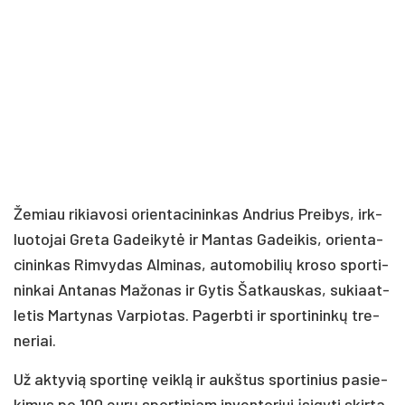
Že­miau ri­kia­vo­si orien­ta­ci­nin­kas And­rius Prei­bys, irk­
luo­to­jai Gre­ta Ga­dei­ky­tė ir Man­tas Ga­dei­kis, orien­ta­
ci­nin­kas Rim­vy­das Al­mi­nas, au­to­mo­bi­lių kro­so spor­ti­
nin­kai An­ta­nas Ma­žo­nas ir Gy­tis Šat­kaus­kas, su­kiaat­
le­tis Mar­ty­nas Var­pio­tas. Pa­gerb­ti ir spor­ti­nin­kų tre­
ne­riai.
Už ak­ty­vią spor­ti­nę veik­lą ir aukš­tus spor­ti­nius pa­sie­
ki­mus po 100 eu­rų spor­ti­niam in­ven­to­riui įsi­gy­ti skir­ta