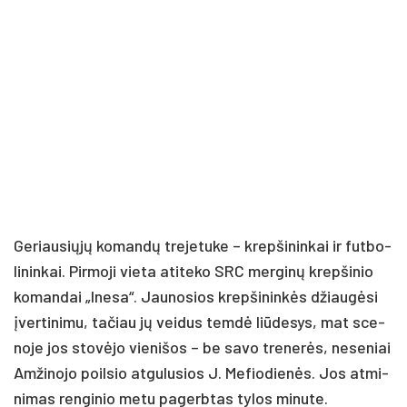
Ge­riau­sių­jų ko­man­dų tre­je­tu­ke – krep­ši­nin­kai ir fut­bo­
li­nin­kai. Pir­mo­ji vie­ta ati­te­ko SRC mer­gi­nų krep­ši­nio
ko­man­dai „Ine­sa“. Jau­no­sios krep­ši­nin­kės džiau­gė­si
įver­ti­ni­mu, ta­čiau jų vei­dus tem­dė liū­de­sys, mat sce­
no­je jos sto­vė­jo vie­ni­šos – be sa­vo tre­ne­rės, ne­se­niai
Am­ži­no­jo poil­sio at­gu­lu­sios J. Me­fio­die­nės. Jos at­mi­
ni­mas ren­gi­nio me­tu pa­gerb­tas ty­los mi­nu­te.