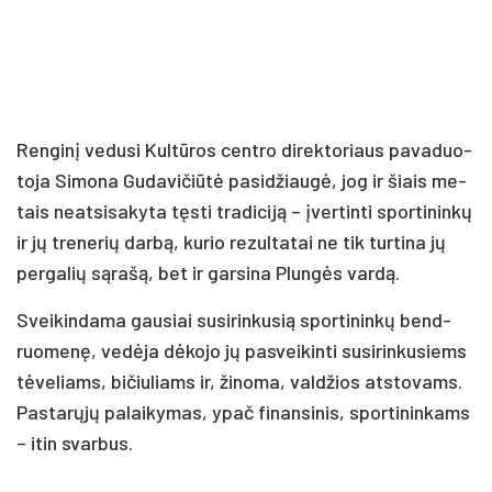
Ren­gi­nį ve­du­si Kul­tū­ros cent­ro di­rek­to­riaus pa­va­duo­
to­ja Si­mo­na Gu­da­vi­čiū­tė pa­si­džiau­gė, jog ir šiais me­
tais neat­si­sa­ky­ta tęs­ti tra­di­ci­ją – įver­tin­ti spor­ti­nin­kų
ir jų tre­ne­rių dar­bą, ku­rio re­zul­ta­tai ne tik tur­ti­na jų
per­ga­lių są­ra­šą, bet ir gar­si­na Plun­gės var­dą.
Svei­kin­da­ma gau­siai su­si­rin­ku­sią spor­ti­nin­kų bend­
ruo­me­nę, ve­dė­ja dė­ko­jo jų pa­svei­kin­ti su­si­rin­ku­siems
tė­ve­liams, bi­čiu­liams ir, ži­no­ma, val­džios at­sto­vams.
Pas­ta­rų­jų pa­lai­ky­mas, ypač fi­nan­si­nis, spor­ti­nin­kams
– itin svar­bus.