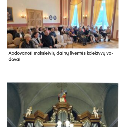
Ap­do­va­no­ti moks­lei­vių dai­nų šven­tės ko­lek­ty­vų va­
do­vai