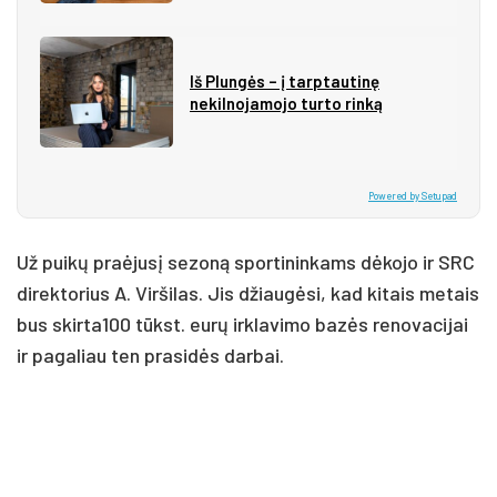
Iš Plungės – į tarptautinę
nekilnojamojo turto rinką
Powered by Setupad
Už pui­kų praė­ju­sį se­zo­ną spor­ti­nin­kams dė­ko­jo ir SRC
di­rek­to­rius A. Vir­ši­las. Jis džiau­gė­si, kad ki­tais me­tais
bus skirta100 tūkst. eu­rų irk­la­vi­mo ba­zės re­no­va­ci­jai
ir pa­ga­liau ten pra­si­dės dar­bai.