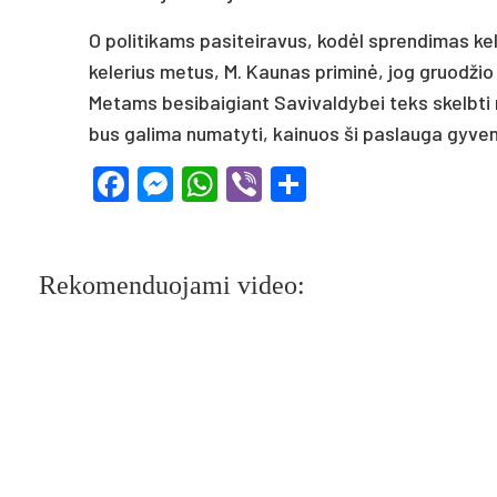
O politikams pasiteiravus, kodėl sprendimas kele
kelerius metus, M. Kaunas priminė, jog gruodžio
Metams besibaigiant Savivaldybei teks skelbti 
bus galima numatyti, kainuos ši paslauga gyvento
Facebook
Messenger
WhatsApp
Viber
Share
Rekomenduojami video: