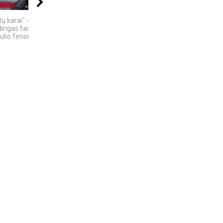
21:11
10:24
11:00
ų karai" -
6 DIDŽIAUSI TECH
5 MOKSLINIAI
dingas fantastinio
SKANDALAI: AFEROS,
EKSPERIMENTAI,
ulio fenomenas
MELAI IR...
KURIE SUKRĖTĖ...