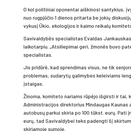
O kol politiniai oponentai aiškinosi santykius,
nuo rugpjūčio 1 dienos pritarta be jokių diskusij
vykusį Ūkio, ekologijos ir kaimo reikalų komitet
Savivaldybės specialistas Evaldas Jankauskas 
laikotarpiu. „Atsiliepimai geri, žmonės buvo pate
specialistas.
Jis pridūrė, kad sprendimas visus, ne tik senjo
problemas, sudarytų galimybes keleiviams leng
įstaigas.
Žinoma, komiteto nariams rūpėjo išgirsti ir tai,
Administracijos direktorius Mindaugas Kaunas 
autobusų parkui skiria po 100 tūkst. eurų. Pati 
eurų, tad Savivaldybei teks padengti šį skirtu
skiriamoje sumoje.