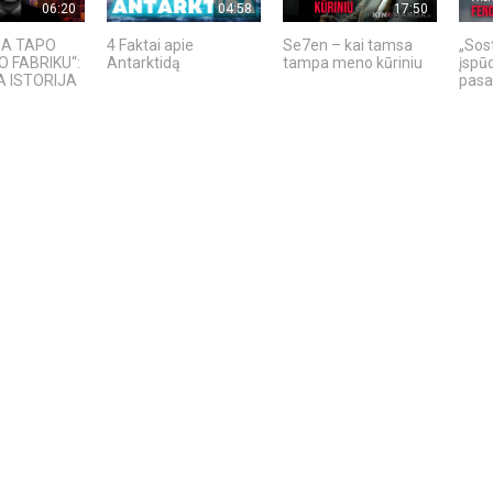
06:20
04:58
17:50
IJA TAPO
4 Faktai apie
Se7en – kai tamsa
„Sost
O FABRIKU“:
Antarktidą
tampa meno kūriniu
įspū
 ISTORIJA
pasa