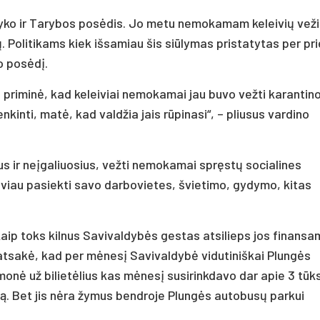
 įvyko ir Tarybos posėdis. Jo metu nemokamam keleivių vež
ų. Politikams kiek išsamiau šis siūlymas pristatytas per pri
o posėdį.
priminė, kad keleiviai nemokamai jau buvo vežti karantin
nkinti, matė, kad valdžia jais rūpinasi“, – pliusus vardino
rus ir neįgaliuosius, vežti nemokamai spręstų socialines
viau pasiekti savo darbovietes, švietimo, gydymo, kitas
 kaip toks kilnus Savivaldybės gestas atsilieps jos finansa
atsakė, kad per mėnesį Savivaldybė vidutiniškai Plungės
įmonė už bilietėlius kas mėnesį susirinkdavo dar apie 3 tūks
mą. Bet jis nėra žymus bendroje Plungės autobusų parkui