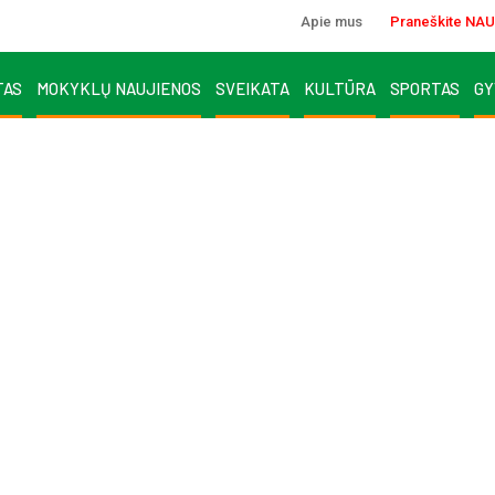
Apie mus
Praneškite NAU
TAS
MOKYKLŲ NAUJIENOS
SVEIKATA
KULTŪRA
SPORTAS
GY