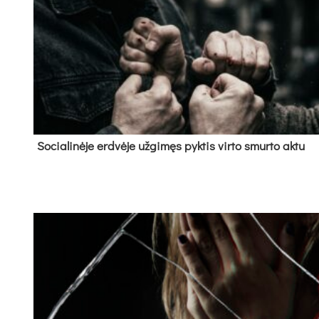
So­cia­li­nė­je erd­vė­je už­gi­męs pyk­tis vir­to smur­to ak­tu