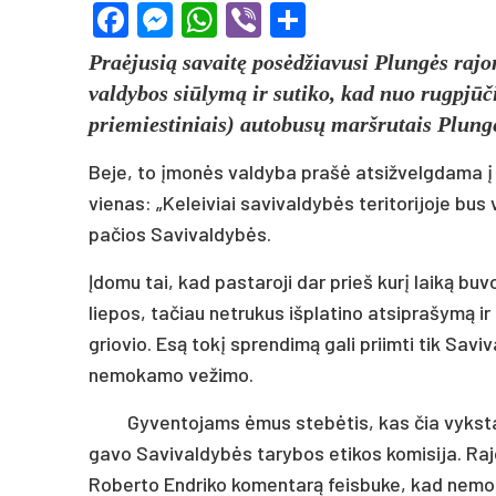
Facebook
Messenger
WhatsApp
Viber
Share
Praėjusią savaitę posėdžiavusi Plungės raj
valdybos siūlymą ir sutiko, kad nuo rugpjūči
priemiestiniais) autobusų maršrutais Plun
Beje, to įmonės valdyba prašė atsižvelgdama į S
vienas: „Keleiviai savivaldybės teritorijoje bus
pačios Savivaldybės.
Įdomu tai, kad pastaroji dar prieš kurį laiką bu
liepos, tačiau netrukus išplatino atsiprašymą i
griovio. Esą tokį sprendimą gali priimti tik Saviv
nemokamo vežimo.
Gyventojams ėmus stebėtis, kas čia vyksta,
gavo Savivaldybės tarybos etikos komisija. Raj
Roberto Endriko komentarą feisbuke, kad nemok