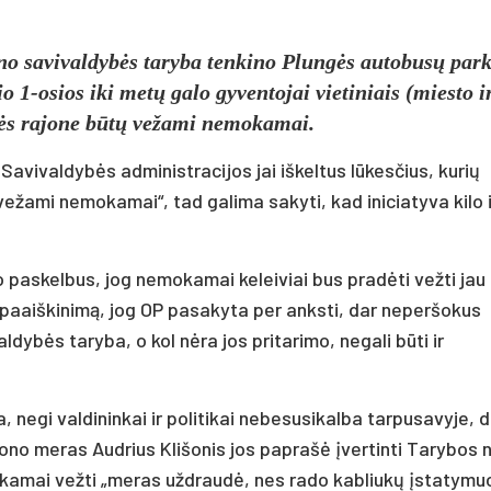
ono savivaldybės taryba tenkino Plungės autobusų par
o 1-osios iki metų galo gyventojai vietiniais (miesto i
gės rajone būtų vežami nemokamai.
avivaldybės administracijos jai iškeltus lūkesčius, kurių
 vežami nemokamai“, tad galima sakyti, kad iniciatyva kilo 
vo paskelbus, jog nemokamai keleiviai bus pradėti vežti jau
r paaiškinimą, jog OP pasakyta per anksti, dar neperšokus
aldybės taryba, o kol nėra jos pritarimo, negali būti ir
 negi valdininkai ir politikai nebesusikalba tarpusavyje, 
ono meras Audrius Klišonis jos paprašė įvertinti Tarybos n
amai vežti „meras uždraudė, nes rado kabliukų įstatymu