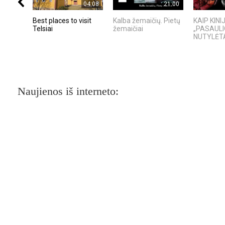
04:08
21:00
Best places to visit
Kalba žemaičių. Pietų
KAIP KIN
Telsiai
žemaičiai
„PASAULI
NUTYLĖTA
Naujienos iš interneto: