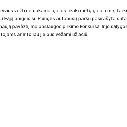
ivius vežti nemokamai galios tik iki metų galo, o ne, tark
 31-ąją baigsis su Plungės autobusų parku pasirašyta sutar
naują pavėžėjimo paslaugos pirkimo konkursą. Ir jo sąlygo
jams ar ir toliau jie bus vežami už ačiū.