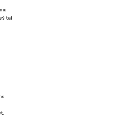
imui
eš tai
o
ms.
t.