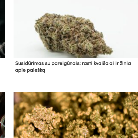
Su­si­dū­ri­mas su pa­rei­gū­nais: ras­ti kvai­ša­lai ir ži­nia
apie paieš­ką