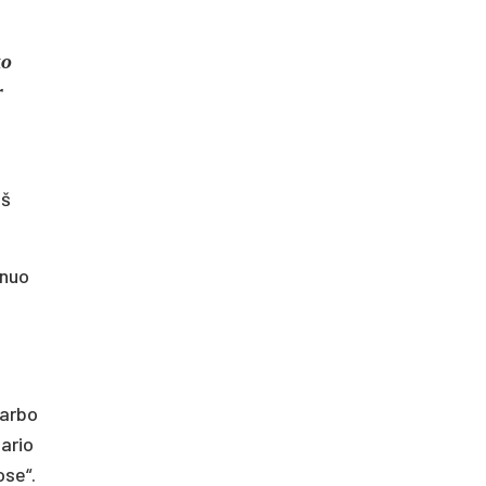
ko
r
iš
 nuo
darbo
ario
ose“.