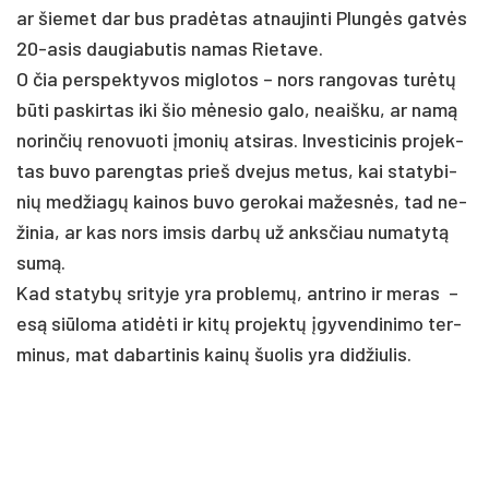
ar šie­met dar bus pra­dėtas at­nau­jin­ti Plungės gatvės
20-asis dau­gia­bu­tis na­mas Rie­ta­ve.
O čia per­spek­ty­vos mig­lo­tos – nors ran­go­vas turėtų
būti pa­skir­tas iki šio mėne­sio ga­lo, neaiš­ku, ar namą
no­rin­čių re­no­vuo­ti įmo­nių at­si­ras. In­ves­ti­ci­nis pro­jek­
tas bu­vo pa­reng­tas prie­š dve­jus me­tus, kai sta­ty­bi­
nių med­žiagų kai­nos bu­vo ge­ro­kai ma­žesnės, tad ne­
ži­nia, ar kas nors im­sis darbų už anks­čiau nu­ma­tytą
sumą.
Kad sta­tybų sri­ty­je yra pro­blemų, ant­ri­no ir me­ras –
esą siū­lo­ma ati­dėti ir kitų pro­jektų įgy­ven­di­ni­mo ter­
mi­nus, mat da­bar­ti­nis kainų šuo­lis yra did­žiu­lis.