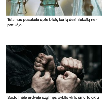
Teis­mas pa­sa­kė­le apie bi­čių ko­rių de­zin­fek­ci­ją ne­
pa­ti­kė­jo
So­cia­li­nė­je erd­vė­je už­gi­męs pyk­tis vir­to smur­to ak­tu