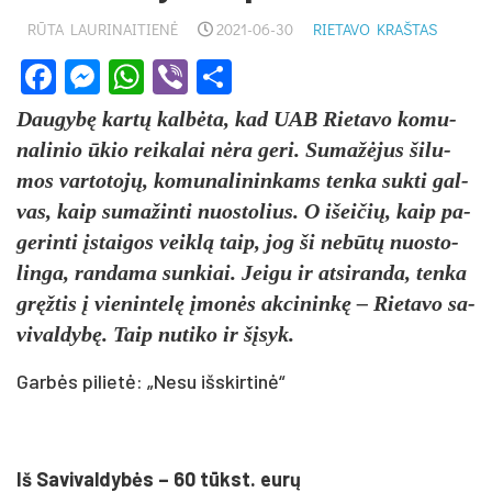
RŪTA LAURINAITIENĖ
2021-06-30
RIETAVO KRAŠTAS
Facebook
Messenger
WhatsApp
Viber
Share
Dau­gybę kartų kalbė­ta, kad UAB Rie­ta­vo ko­mu­
na­li­nio ūkio rei­ka­lai nėra ge­ri. Su­mažė­jus ši­lu­
mos var­to­tojų, ko­mu­na­li­nin­kams ten­ka su­kti gal­
vas, kaip su­ma­žin­ti nuo­sto­lius. O išei­čių, kaip pa­
ge­rin­ti įstai­gos veiklą taip, jog ši ne­būtų nuo­sto­
lin­ga, ran­da­ma sun­kiai. Jei­gu ir at­si­ran­da, ten­ka
gręžtis į vie­nin­telę įmonės ak­ci­ninkę – Rie­ta­vo sa­
vi­val­dybę. Taip nu­ti­ko ir šįsyk.
Garbės pilietė: „Nesu išskirtinė“
Iš Sa­vi­val­dybės – 60 tūkst. eurų