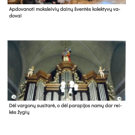
Ap­do­va­no­ti moks­lei­vių dai­nų šven­tės ko­lek­ty­vų va­
do­vai
Dėl var­go­nų su­si­ta­rė, o dėl pa­ra­pi­jos na­mų dar rei­
kės žy­gių