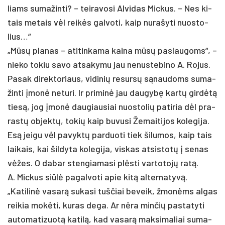
liams su­ma­žin­ti? – tei­ra­vo­si Al­vi­das Mic­kus. – Nes ki­
tais me­tais vėl reikės gal­vo­ti, kaip nu­ra­šy­ti nuo­sto­
lius…“
„Mūsų pla­nas – ati­tin­ka­ma kai­na mūsų pa­slau­goms“, –
nie­ko to­kiu sa­vo at­sa­ky­mu jau ne­nus­te­bi­no A. Ro­jus.
Pa­sak di­rek­to­riaus, vi­di­nių re­sursų sąnau­doms su­ma­
žin­ti įmonė ne­tu­ri. Ir pri­minė jau dau­gybę kartų girdėtą
tiesą, jog įmonė dau­giau­siai nuo­sto­lių pa­ti­ria dėl pra­
rastų ob­jektų, to­kių kaip bu­vu­si Že­mai­ti­jos ko­le­gi­ja.
Esą jei­gu vėl pa­vyktų par­duo­ti tiek ši­lu­mos, kaip tais
lai­kais, kai šil­dy­ta ko­le­gi­ja, vis­kas at­si­stotų į se­nas
vėžes. O da­bar sten­gia­ma­si plėsti var­to­tojų ratą.
A. Mic­kus siūlė pa­gal­vo­ti apie kitą al­ter­na­tyvą.
„Ka­ti­linė va­sarą su­ka­si tuš­čiai be­veik, žmonėms al­gas
rei­kia mokė­ti, ku­ras de­ga. Ar nėra min­čių pa­sta­ty­ti
au­to­ma­ti­zuotą ka­tilą, kad va­sarą mak­si­ma­liai su­ma­