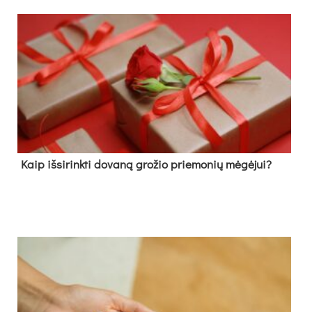
Kaip išsirinkti dovaną grožio priemonių mėgėjui?