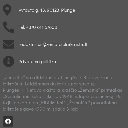
Vytauto g. 13, 90123 Plungė
Tel. +370 611 67608
redaktorius@zemaiciolaikrastis.lt
Privatumo politika
„Žemaitis“ yra didžiausias Plungės ir Rietavo krašto
laikraštis. Leidžiamas du kartus per savaitę.
Plungės ir Rietavo krašto laikraščio „Žemaitis“ pirmtakas
„Socialistinis kelias“ įkurtas 1948 m. lapkričio mėnesį. Po
to jis pavadintas „Kibirkštimi“. „Žemaičio“ pavadinimą
laikraštis gavo 1990 m. spalio 3-iąją.