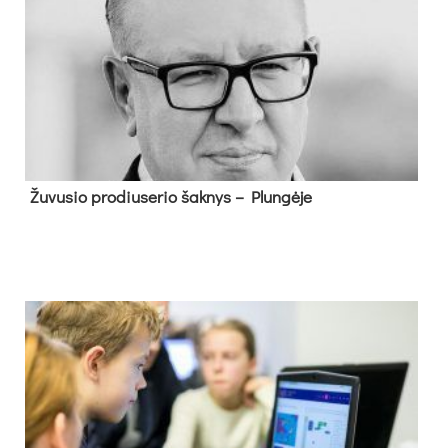
Žu­vu­sio pro­diu­se­rio šak­nys – Plun­gė­je