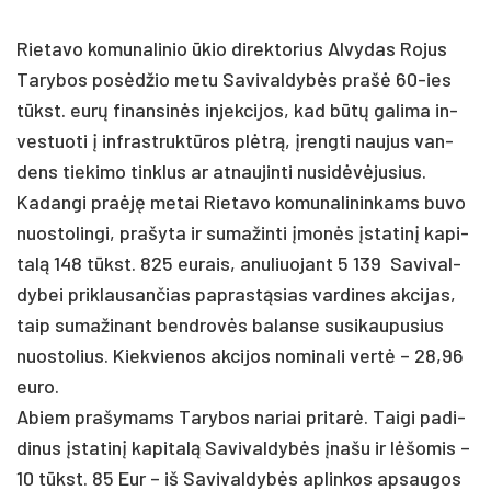
Rie­ta­vo ko­mu­na­li­nio ūkio di­rek­to­rius Al­vy­das Ro­jus
Ta­ry­bos po­sėdžio me­tu Sa­vi­val­dybės pra­šė 60-ies
tūkst. eurų fi­nan­sinės in­jek­ci­jos, kad būtų ga­li­ma in­
ves­tuo­ti į inf­rast­ruktū­ros plėtrą, įreng­ti nau­jus van­
dens tie­ki­mo tink­lus ar at­nau­jin­ti nu­si­dėvėju­sius.
Ka­dan­gi pra­ėję me­tai Rie­ta­vo ko­mu­na­li­nin­kams bu­vo
nuo­sto­lin­gi, pra­šy­ta ir su­ma­žin­ti įmonės įsta­tinį ka­pi­
talą 148 tūkst. 825 eu­rais, anu­liuo­jant 5 139 Sa­vi­val­
dy­bei pri­klau­san­čias pa­prastą­sias var­di­nes ak­ci­jas,
taip su­ma­ži­nant bend­rovės ba­lan­se su­si­kau­pu­sius
nuo­sto­lius. Kiek­vie­nos ak­ci­jos no­mi­na­li vertė – 28,96
eu­ro.
Abiem pra­šy­mams Ta­ry­bos na­riai pri­tarė. Tai­gi pa­di­
di­nus įsta­tinį ka­pi­talą Sa­vi­val­dybės įna­šu ir lėšo­mis –
10 tūkst. 85 Eur – iš Sa­vi­val­dybės ap­lin­kos ap­sau­gos