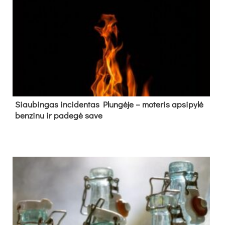
Siau­bin­gas in­ci­den­tas Plun­gė­je – mo­te­ris ap­si­py­lė
ben­zi­nu ir pa­de­gė sa­ve