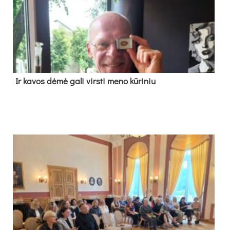
Ir ka­vos dė­mė ga­li virs­ti me­no kū­ri­niu