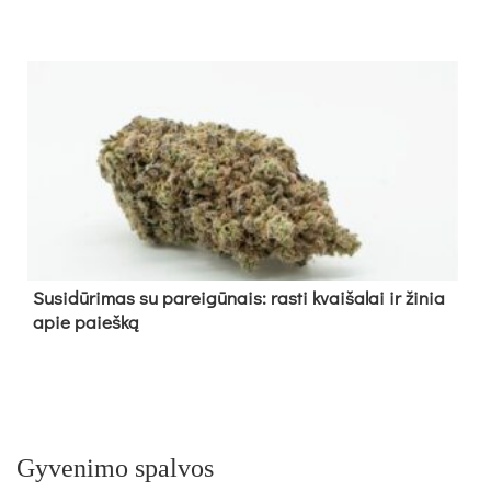
Su­si­dū­ri­mas su pa­rei­gū­nais: ras­ti kvai­ša­lai ir ži­nia
apie paieš­ką
Gyvenimo spalvos