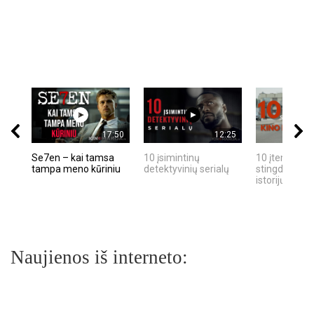
17:50
12:25
Se7en – kai tamsa
10 įsimintinų
10 įtemptų, k
tampa meno kūriniu
detektyvinių serialų
stingdančių k
istorijų
Naujienos iš interneto: