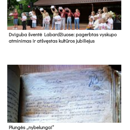
Dvi­gu­ba šven­tė La­bar­džiuo­se: pa­gerb­tas vys­ku­po
at­mi­ni­mas ir at­švęs­tas kul­tū­ros ju­bi­lie­jus
Plun­gės „ny­be­lun­gai“