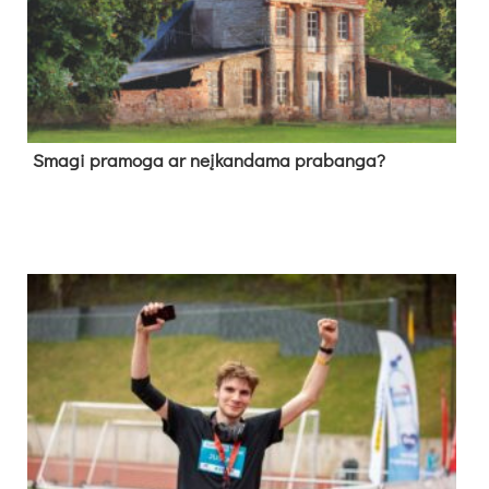
Sma­gi pra­mo­ga ar neį­kan­da­ma pra­ban­ga?