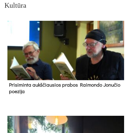
Kultūra
Pri­si­min­ta aukš­čiau­sios pra­bos Rai­mon­do Jo­nu­čio
poe­zi­ja