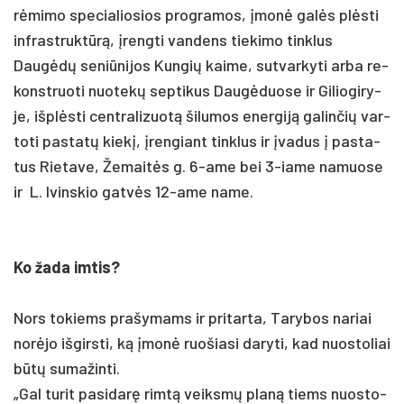
rėmi­mo spe­cia­lio­sios pro­gra­mos, įmonė galės plėsti
inf­rast­ruktūrą, įreng­ti van­dens tie­ki­mo tink­lus
Daugėdų se­niū­ni­jos Kun­gių kai­me, su­tvar­ky­ti ar­ba re­
konst­ruo­ti nuo­tekų sep­ti­kus Daugė­duo­se ir Gi­lio­gi­ry­
je, išplės­ti cent­ra­li­zuotą ši­lu­mos ener­giją ga­lin­čių var­
to­ti pa­statų kiekį, įren­giant tink­lus ir įva­dus į pa­sta­
tus Rie­ta­ve, Že­maitės g. 6-ame bei 3-ia­me na­muo­se
ir L. Ivins­kio gatvės 12-ame na­me.
Ko ža­da im­tis?
Nors to­kiems pra­šy­mams ir pri­tar­ta, Ta­ry­bos na­riai
norė­jo iš­girs­ti, ką įmonė ruo­šia­si da­ry­ti, kad nuo­sto­liai
būtų su­ma­žin­ti.
„Gal tu­rit pa­si­darę rimtą veiksmų planą tiems nuo­sto­