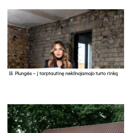
Iš Plungės – į tarptautinę nekilnojamojo turto rinką