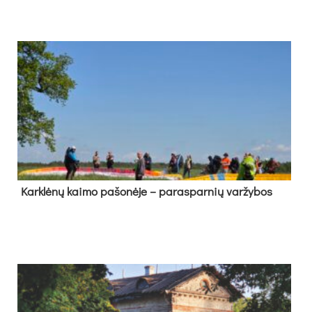
Kark­lė­nų kai­mo pa­šo­nė­je – pa­ras­par­nių var­žy­bos