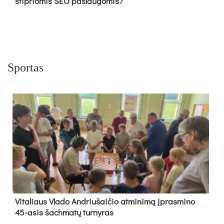
stipriomis SEO paslaugomis?
Sportas
Vi­ta­liaus Vla­do And­riu­šai­čio at­mi­ni­mą įpras­mi­no
45-asis šach­ma­tų tur­ny­ras