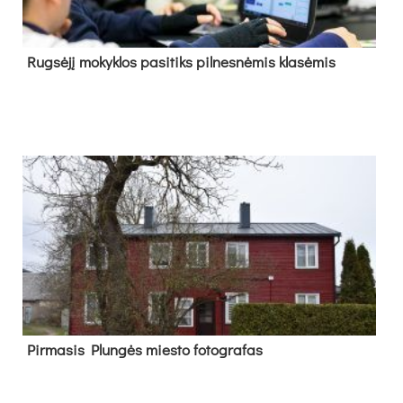
Rug­sė­jį mo­kyk­los pa­si­tiks pil­nes­nė­mis kla­sė­mis
Pir­ma­sis Plun­gės mies­to fo­tog­ra­fas