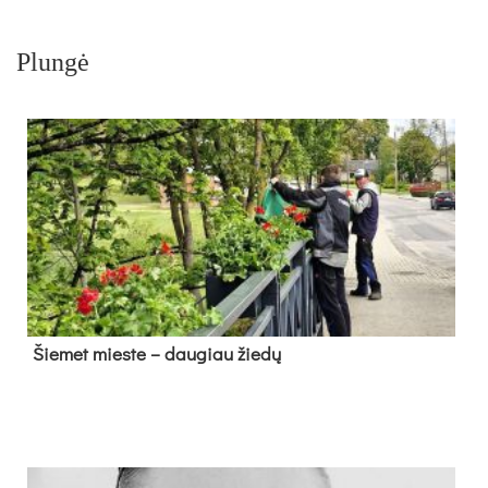
Plungė
Šie­met mies­te – dau­giau žie­dų