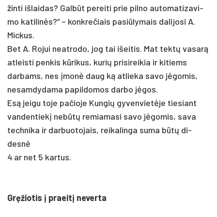
žin­ti iš­lai­das? Galbūt pe­rei­ti prie pil­no au­to­ma­ti­za­vi­
mo ka­ti­linės?“ – konk­re­čiais pa­si­ūly­mais da­li­jo­si A.
Mic­kus.
Bet A. Ro­jui neat­ro­do, jog tai išei­tis. Mat tektų va­sarą
at­leis­ti pen­kis kūri­kus, ku­rių pri­si­rei­kia ir kitiems
darbams, nes įmonė daug ką at­lie­ka sa­vo jėgo­mis,
ne­sam­dy­da­ma pa­pil­do­mos dar­bo jėgos.
Esą jei­gu to­je pa­čio­je Kun­gių gy­ven­vietė­je tie­siant
van­den­tiekį ne­būtų re­mia­ma­si sa­vo jėgo­mis, sa­va
tech­ni­ka ir dar­buo­to­jais, rei­ka­lin­ga su­ma būtų di­
desnė
4 ar net 5 kar­tus.
Gręžio­tis į praeitį ne­ver­ta