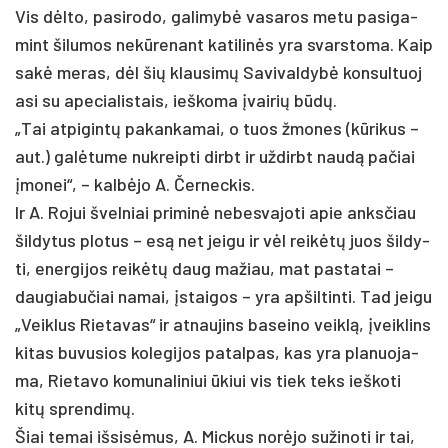
Vis dėlto, pa­si­ro­do, ga­li­mybė va­sa­ros me­tu pa­si­ga­
mint ši­lu­mos ne­kūre­nant ka­ti­linės yra svars­to­ma. Kaip
sakė me­ras, dėl šių klau­simų Sa­vi­val­dybė kon­sul­tuo­j
a­si su ape­cia­lis­tais, ieš­ko­ma įvai­rių būdų.
„Tai at­pi­gintų pa­kan­ka­mai, o tuos žmo­nes (kūri­kus –
aut.) galė­tu­me nu­kreip­ti dirbt ir už­dirbt naudą pa­čiai
įmo­nei“, – kalbė­jo A. Čer­nec­kis.
Ir A. Ro­jui švel­niai pri­minė ne­bes­va­jo­ti apie anks­čiau
šil­dy­tus plo­tus – esą net jei­gu ir vėl reikėtų juos šil­dy­
ti, ener­gi­jos reikėtų daug ma­žiau, mat pa­sta­tai –
dau­gia­bu­čiai na­mai, įstai­gos – yra ap­šil­tin­ti. Tad jei­gu
„Veik­lus Rie­ta­vas“ ir at­nau­jins ba­sei­no veiklą, įveik­lins
ki­tas bu­vu­sios ko­le­gi­jos pa­tal­pas, kas yra pla­nuo­ja­
ma, Rie­ta­vo ko­mu­na­li­niui ūkiui vis tiek teks ieš­ko­ti
kitų spren­dimų.
Šiai te­mai iš­sisė­mus, A. Mic­kus norė­jo su­ži­no­ti ir tai,