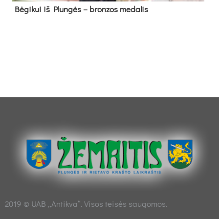
Bė­gi­kui iš Plun­gės – bron­zos me­da­lis
2019 © UAB „Antikva“. Visos teisės saugomos.