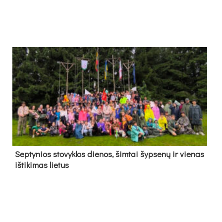
Sep­ty­nios sto­vyk­los die­nos, šim­tai šyp­se­nų ir vie­nas
iš­ti­ki­mas lie­tus