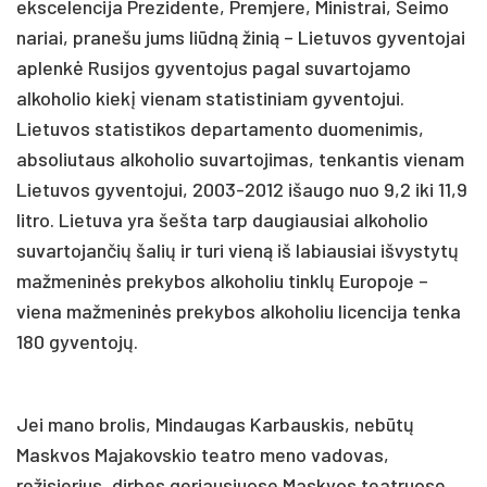
ekscelencija Prezidente, Premjere, Ministrai, Seimo
nariai, pranešu jums liūdną žinią – Lietuvos gyventojai
aplenkė Rusijos gyventojus pagal suvartojamo
alkoholio kiekį vienam statistiniam gyventojui.
Lietuvos statistikos departamento duomenimis,
absoliutaus alkoholio suvartojimas, tenkantis vienam
Lietuvos gyventojui, 2003-2012 išaugo nuo 9,2 iki 11,9
litro. Lietuva yra šešta tarp daugiausiai alkoholio
suvartojančių šalių ir turi vieną iš labiausiai išvystytų
mažmeninės prekybos alkoholiu tinklų Europoje –
viena mažmeninės prekybos alkoholiu licencija tenka
180 gyventojų.
Jei mano brolis, Mindaugas Karbauskis, nebūtų
Maskvos Majakovskio teatro meno vadovas,
režisierius, dirbęs geriausiuose Maskvos teatruose,