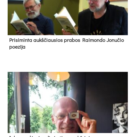
Pri­si­min­ta aukš­čiau­sios pra­bos Rai­mon­do Jo­nu­čio
poe­zi­ja