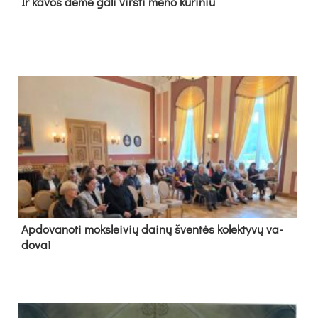
Ir ka­vos dė­mė ga­li virs­ti me­no kū­ri­niu
Ap­do­va­no­ti moks­lei­vių dai­nų šven­tės ko­lek­ty­vų va­
do­vai