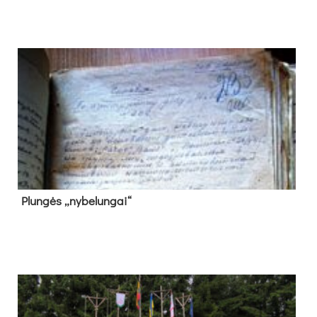
Plun­gės „ny­be­lun­gai“