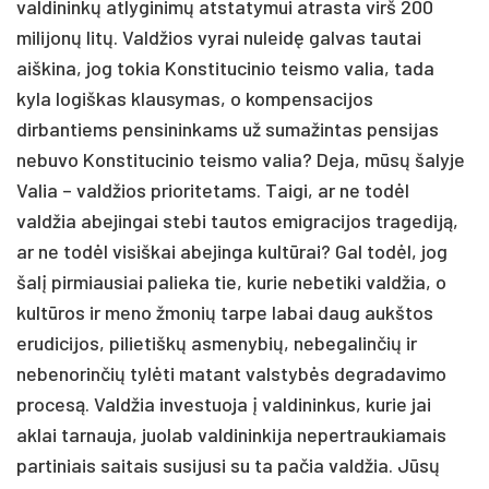
valdininkų atlyginimų atstatymui atrasta virš 200
milijonų litų. Valdžios vyrai nuleidę galvas tautai
aiškina, jog tokia Konstitucinio teismo valia, tada
kyla logiškas klausymas, o kompensacijos
dirbantiems pensininkams už sumažintas pensijas
nebuvo Konstitucinio teismo valia? Deja, mūsų šalyje
Valia – valdžios prioritetams. Taigi, ar ne todėl
valdžia abejingai stebi tautos emigracijos tragediją,
ar ne todėl visiškai abejinga kultūrai? Gal todėl, jog
šalį pirmiausiai palieka tie, kurie nebetiki valdžia, o
kultūros ir meno žmonių tarpe labai daug aukštos
erudicijos, pilietiškų asmenybių, nebegalinčių ir
nebenorinčių tylėti matant valstybės degradavimo
procesą. Valdžia investuoja į valdininkus, kurie jai
aklai tarnauja, juolab valdininkija nepertraukiamais
partiniais saitais susijusi su ta pačia valdžia. Jūsų