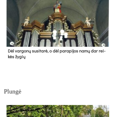
Dėl var­go­nų su­si­ta­rė, o dėl pa­ra­pi­jos na­mų dar rei­
kės žy­gių
Plungė