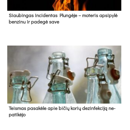
Siau­bin­gas in­ci­den­tas Plun­gė­je – mo­te­ris ap­si­py­lė
ben­zi­nu ir pa­de­gė sa­ve
Teis­mas pa­sa­kė­le apie bi­čių ko­rių de­zin­fek­ci­ją ne­
pa­ti­kė­jo