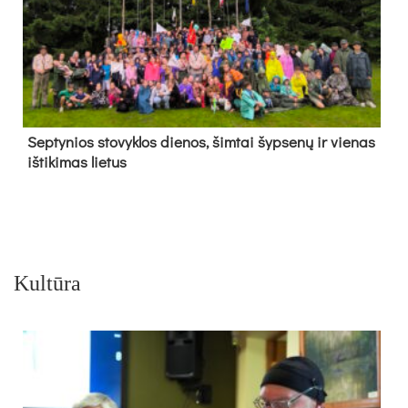
Sep­ty­nios sto­vyk­los die­nos, šim­tai šyp­se­nų ir vie­nas
iš­ti­ki­mas lie­tus
Kultūra