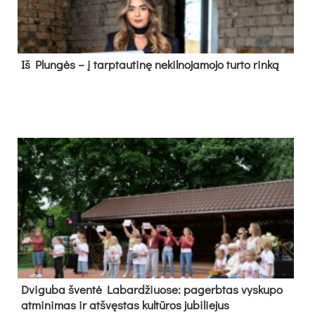
Iš Plungės – į tarptautinę nekilnojamojo turto rinką
Dvi­gu­ba šven­tė La­bar­džiuo­se: pa­gerb­tas vys­ku­po
at­mi­ni­mas ir at­švęs­tas kul­tū­ros ju­bi­lie­jus