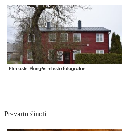
Pir­ma­sis Plun­gės mies­to fo­tog­ra­fas
Pravartu žinoti