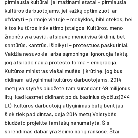
pirmiausia kultūrai, jei mažinami etatai – pirmiausia
kultūros darbuotojams, jei kažką optimizuoti ar
uždaryti – pirmoje vietoje – mokyklos, bibliotekos, bei
kitos kultūros ir švietimo įstaigos. Kultūros, meno
žmonės yra saviti, atsidavę menui visa širdimi, bet
santūrūs, kantrūs, išlaikyti – protestuos paskutiniai.
Valdžia nesuvokia, arba sąmoningai ignoruoja faktą,
jog atsirado nauja protesto forma – emigracija.
Kultūros ministras viešai mušėsi į krūtinę, jog bus
didinami atlyginimai kultūros darbuotojams, 2014
metų valstybės biudžete tam surandant 49 milijonus
litų, kad kasmet didinant po du bazinius dydžius(244
Lt), kultūros darbuotojų atlyginimas būtų bent jau
šiek tiek padidintas, deja 2014 metų Valstybės
biudžeto projekte tam lėšų nenumatyta. Šis
sprendimas dabar yra Seimo narių rankose. Štai