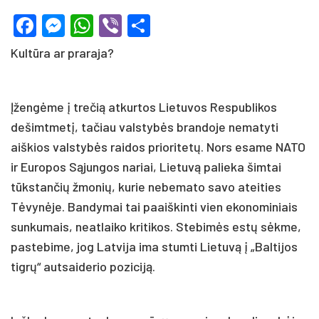
Facebook
Messenger
WhatsApp
Viber
Share
Kultūra ar praraja?
Įžengėme į trečią atkurtos Lietuvos Respublikos
dešimtmetį, tačiau valstybės brandoje nematyti
aiškios valstybės raidos prioritetų. Nors esame NATO
ir Europos Sąjungos nariai, Lietuvą palieka šimtai
tūkstančių žmonių, kurie nebemato savo ateities
Tėvynėje. Bandymai tai paaiškinti vien ekonominiais
sunkumais, neatlaiko kritikos. Stebimės estų sėkme,
pastebime, jog Latvija ima stumti Lietuvą į „Baltijos
tigrų“ autsaiderio poziciją.