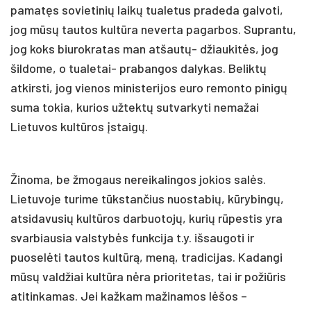
pamatęs sovietinių laikų tualetus pradeda galvoti,
jog mūsų tautos kultūra neverta pagarbos. Suprantu,
jog koks biurokratas man atšautų- džiaukitės, jog
šildome, o tualetai- prabangos dalykas. Beliktų
atkirsti, jog vienos ministerijos euro remonto pinigų
suma tokia, kurios užtektų sutvarkyti nemažai
Lietuvos kultūros įstaigų.
Žinoma, be žmogaus nereikalingos jokios salės.
Lietuvoje turime tūkstančius nuostabių, kūrybingų,
atsidavusių kultūros darbuotojų, kurių rūpestis yra
svarbiausia valstybės funkcija t.y. išsaugoti ir
puoselėti tautos kultūrą, meną, tradicijas. Kadangi
mūsų valdžiai kultūra nėra prioritetas, tai ir požiūris
atitinkamas. Jei kažkam mažinamos lėšos –