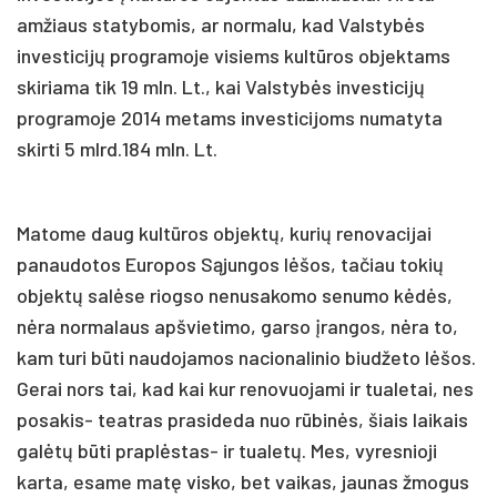
amžiaus statybomis, ar normalu, kad Valstybės
investicijų programoje visiems kultūros objektams
skiriama tik 19 mln. Lt., kai Valstybės investicijų
programoje 2014 metams investicijoms numatyta
skirti 5 mlrd.184 mln. Lt.
Matome daug kultūros objektų, kurių renovacijai
panaudotos Europos Sąjungos lėšos, tačiau tokių
objektų salėse riogso nenusakomo senumo kėdės,
nėra normalaus apšvietimo, garso įrangos, nėra to,
kam turi būti naudojamos nacionalinio biudžeto lėšos.
Gerai nors tai, kad kai kur renovuojami ir tualetai, nes
posakis- teatras prasideda nuo rūbinės, šiais laikais
galėtų būti praplėstas- ir tualetų. Mes, vyresnioji
karta, esame matę visko, bet vaikas, jaunas žmogus