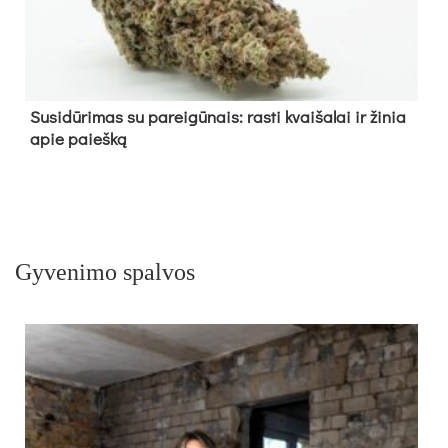
Su­si­dū­ri­mas su pa­rei­gū­nais: ras­ti kvai­ša­lai ir ži­nia
apie paieš­ką
Gyvenimo spalvos