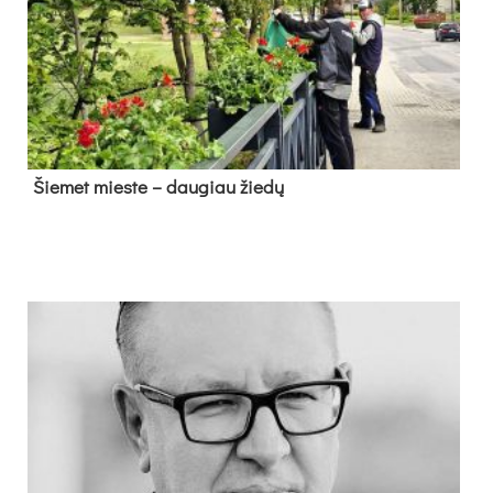
Šie­met mies­te – dau­giau žie­dų