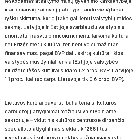
Ieškodamas atsakymo mūsų gyvenimo kasdienybėje
ir artimiausių kaimynų patirtyje, randu vieną labai
ryškų skirtumą, kurio įtaka gali lemti valstybių raidos
sėkmę. Latvijoje ir Estijoje svarbiausiu valstybiniu
prioritetu, įrašytu pirmuoju numeriu, laikoma kultūra,
net krizės metu kultūrai ten nebuvo sumažintas
finansavimas, pagal BVP dalį, skirtą kultūrai, šios
valstybės mus žymiai lenkia (Estijoje valstybės
biudžeto lėšos kultūrai sudaro 1,2 proc. BVP, Latvijoje
1,1 proc., kai tuo tarpu Lietuvoje tik 0,6 proc. BVP).
Lietuvos kūrėjai paversti buhalteriais, kultūros
darbuotojų atlyginimai mažiausi valstybiniame
sektoriuje – vidutinis kultūros centruose dirbančio
specialisto atlyginimas siekia tik 1288 litus,
investicijos į kultūros objektus dažniausiai virsta