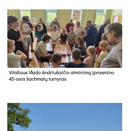
Vi­ta­liaus Vla­do And­riu­šai­čio at­mi­ni­mą įpras­mi­no
45-asis šach­ma­tų tur­ny­ras