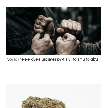
So­cia­li­nė­je erd­vė­je už­gi­męs pyk­tis vir­to smur­to ak­tu