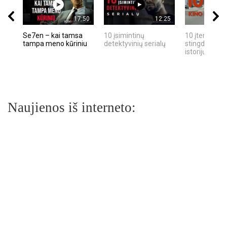
17:50
12:25
Se7en – kai tamsa
10 įsimintinų
10 įtemptų, k
tampa meno kūriniu
detektyvinių serialų
stingdančių k
istorijų
Naujienos iš interneto: