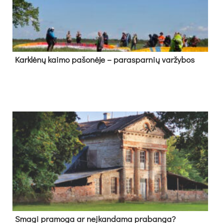
Kark­lė­nų kai­mo pa­šo­nė­je – pa­ras­par­nių var­žy­bos
Sma­gi pra­mo­ga ar neį­kan­da­ma pra­ban­ga?