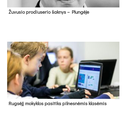
Žu­vu­sio pro­diu­se­rio šak­nys – Plun­gė­je
Rug­sė­jį mo­kyk­los pa­si­tiks pil­nes­nė­mis kla­sė­mis