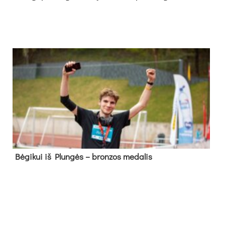
Bė­gi­kui iš Plun­gės – bron­zos me­da­lis