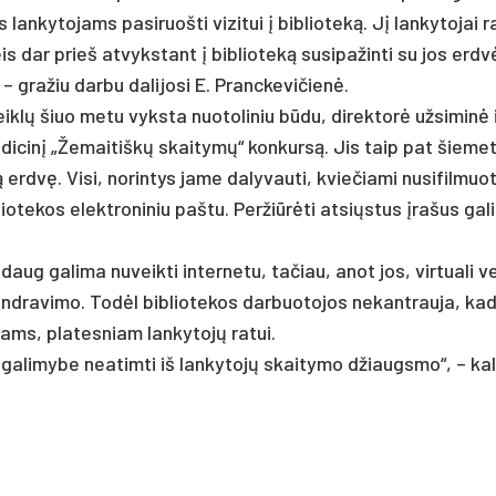
lan­ky­to­jams pa­si­ruoš­ti vi­zi­tui į bib­lio­teką. Jį lan­ky­to­jai 
leis dar prie­š at­vyks­tant į bib­lio­teką su­si­pa­žin­ti su jos erdv
 – gra­žiu dar­bu da­li­jo­si E. Pranc­ke­vi­čienė.
iklų šiuo me­tu vyks­ta nuo­to­li­niu būdu, di­rek­torė už­si­minė 
ra­di­cinį „Že­mai­tiškų skai­tymų“ kon­kursą. Jis taip pat šie­me
ią erdvę. Vi­si, no­rin­tys ja­me da­ly­vau­ti, kvie­čia­mi nu­si­fil­muo­t
io­te­kos elekt­ro­ni­niu pa­štu. Per­žiūrė­ti at­si­ųstus įra­šus ga­l
aug ga­li­ma nu­veik­ti in­ter­ne­tu, ta­čiau, anot jos, vir­tua­li ve
d­ra­vi­mo. Todėl bib­lio­te­kos dar­buo­to­jos ne­kant­rau­ja, ka­
mams, pla­tes­niam lan­ky­tojų ra­tui.
 ga­li­my­be nea­tim­ti iš lan­ky­tojų skai­ty­mo džiaugs­mo“, – ka