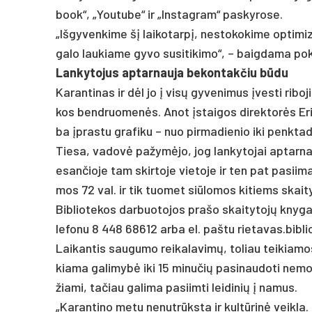
book“, „You­tu­be“ ir „Ins­tag­ram“ pa­sky­ro­se.
„Iš­gy­ven­ki­me šį lai­ko­tarpį, ne­sto­ko­ki­me op­ti­mi
ga­lo lau­kia­me gy­vo su­si­ti­ki­mo“, – baig­da­ma po
Lan­ky­to­jus ap­tar­nau­ja be­kon­tak­čiu būdu
Ka­ran­ti­nas ir dėl jo į visų gy­ve­ni­mus įves­ti ri­bo­
kos bend­ruo­menės. Anot įstai­gos di­rek­torės Eri­kos
ba įpras­tu gra­fi­ku – nuo pir­ma­die­nio iki penk­t
Tie­sa, va­dovė pa­žymė­jo, jog lan­ky­to­jai ap­tar­na
esan­čio­je tam skir­to­je vie­to­je ir ten pat pa­sii­m
mos 72 val. ir tik tuo­met siū­lo­mos ki­tiems skai­t
Bib­lio­te­kos dar­buo­to­jos pra­šo skai­ty­tojų kny­gas
le­fo­nu 8 448 68612 ar­ba el. pa­štu rie­ta­vas.b
Lai­kan­tis sau­gu­mo rei­ka­la­vimų, to­liau tei­kia­mo
kia­ma ga­li­mybė iki 15 mi­nu­čių pa­si­nau­do­ti ne­mo­ka
žia­mi, ta­čiau ga­li­ma pa­siim­ti lei­di­nių į na­mus.
„Ka­ran­ti­no me­tu ne­nutrūks­ta ir kultū­rinė veik­la. 