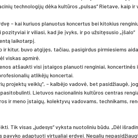
a­ci­nių tech­no­lo­gijų dėka kultū­ros „pul­sas“ Rie­ta­ve, kaip ir v
.
erdvę – kai ku­riuos pla­nuo­tus kon­cer­tus bei ki­to­kius ren­gi­n
po­zi­ty­viai ir vi­lia­si, kad jie įvyks, ir po už­sitę­su­sio „įša­lo“
ntą lai­ko­tarpį.
p ir ki­tur, bu­vo at­gijęs, ta­čiau, pa­si­gir­dus pir­mie­siems ai­
ėl vis­kas ap­mirė.
os at­šauk­ti vi­si įstai­gos pla­nuo­ti ren­gi­niai, kon­cer­tinės 
ro­fe­sio­na­lių at­likėjų kon­cer­tai.
u­rių pro­jektų veiklų“, – kalbė­jo va­dovė, bet pa­si­džiaugė, jo
a­si­to­bu­lin­ti. Lie­tu­vos na­cio­na­li­nis kultū­ros cent­ras ren­gi
ltū­ros ir me­no įstaigų, ko­lek­tyvų va­do­vams, tech­ni­kams, ren­
­ti. Tik vi­sas „ju­de­sys“ vyks­ta nuo­to­li­niu būdu. „Dėl iš­ra­d
pa­vy­ko adap­tuo­ti vir­tua­liai erd­vei. Ne­ga­liu ne­pa­sid­žiaug­