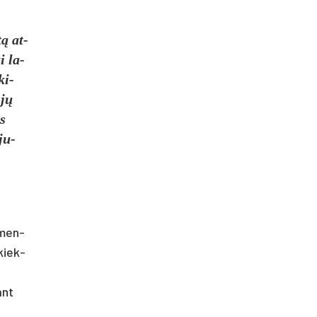
tą at­
i la­
ki­
 jų
os
­ju­
r men­
 kiek­
ant