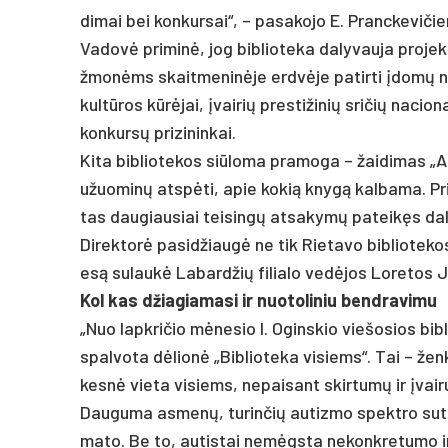
di­mai bei kon­kur­sai“, – pa­sa­ko­jo E. Pranc­ke­vi­či
Va­dovė pri­minė, jog bib­lio­te­ka da­ly­vau­ja pro­j
žmonėms skait­me­ninė­je erdvė­je pa­tir­ti įdomų nuo­t
kultū­ros kūrėjai, įvai­rių pres­ti­ži­nių sri­čių na­cio­n
kon­kursų pri­zi­nin­kai.
Ki­ta bib­lio­te­kos siū­lo­ma pra­mo­ga – žai­di­mas „
užuo­minų at­spėti, apie ko­kią knygą kal­ba­ma. Pr
tas dau­giau­siai tei­singų at­sa­kymų pa­teikęs da­l
Di­rek­torė pa­si­džiaugė ne tik Rie­ta­vo bib­lio­te­k
esą su­laukė La­bard­žių fi­lia­lo vedė­jos Lo­re­tos Ju
Kol kas džia­gia­ma­si ir nuo­to­li­niu bend­ra­vi­mu
„Nuo lapk­ri­čio mėne­sio I. Ogins­kio vie­šo­sios bib­
spal­vo­ta dėlionė „Bib­lio­te­ka vi­siems“. Tai – žen
kesnė vie­ta vi­siems, ne­pai­sant skir­tumų ir įvai­r
Dau­gu­ma as­menų, tu­rin­čių au­tiz­mo spekt­ro su­tri
ma­to. Be to, au­tis­tai nemėgs­ta ne­konk­re­tu­mo ir