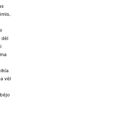
ras
ė­mis,
ir
t dėl
i
i­ma
ik­la
da vėl
lbė­jo