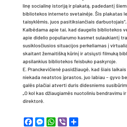
linę so­cia­linę is­to­riją ir pla­katą, pa­de­dantį šiems 
bib­lio­te­kos in­ter­ne­to sve­tainė­je. Šis pla­ka­tas 
tai­syklė­mis, juos pa­si­tik­sian­čiais dar­buo­to­jais“,
Kalbė­da­ma apie tai, kad dau­ge­lis bib­lio­te­kos ve
apie di­de­lio po­pu­lia­ru­mo kas­met su­lau­kiantį t
su­si­klos­čiu­sios si­tua­ci­jos per­ke­lia­mas į vir­tua­l
skai­tant že­mai­tišką kūrinį ir at­si­ųsti fil­muką bib­l
ap­si­lan­kius bib­lio­te­kos feis­bu­ko pa­sky­ro­je.
E. Pranc­ke­vi­čienė pa­si­džiaugė, kad šiais lai­kais d
nie­ka­da neats­tos įpras­tos, juo la­biau – gy­vo ben
galės pla­čiai at­ver­ti du­ris di­des­niems su­si­būri­
„O kol kas džiau­giamės nuo­to­li­niu bend­ra­vi­mu ir
di­rek­torė.
Facebook
Messenger
WhatsApp
Viber
Share