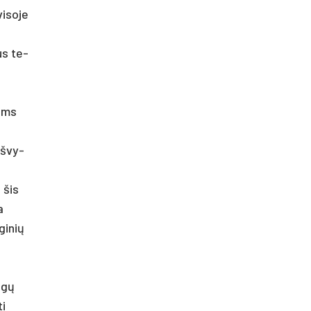
i­so­je
ius te­
dams
iš­vy­
g šis
a
gi­nių
ingų
ti