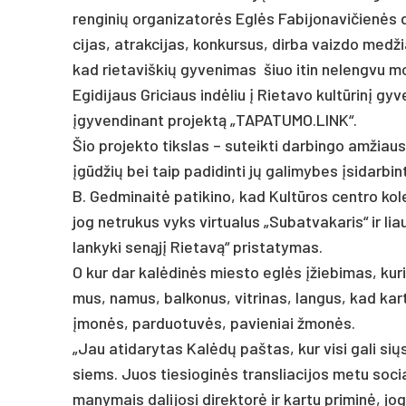
ren­gi­nių or­ga­ni­za­torės Eglės Fa­bi­jo­na­vi­čienės d
ci­jas, at­rak­ci­jas, kon­kur­sus, dir­ba vaiz­do med­ž
kad rie­ta­viš­kių gy­ve­ni­mas šiuo itin ne­leng­vu m
Egi­di­jaus Gri­ciaus indė­liu į Rie­ta­vo kultū­rinį gy
įgy­ven­di­nant pro­jektą „TA­PA­TU­MO.LINK“.
Šio pro­jek­to tiks­las – su­teik­ti dar­bin­go am­žiau
įgūdžių bei taip pa­di­din­ti jų ga­li­my­bes įsi­dar­bin­t
B. Ged­mi­naitė pa­ti­ki­no, kad Kultū­ros cent­ro ko­
jog ne­tru­kus vyks vir­tua­lus „Su­bat­va­ka­ris“ ir l
lan­ky­ki senąjį Rie­tavą“ pri­sta­ty­mas.
O kur dar kalė­dinės mies­to eglės įžie­bi­mas, ku­ris,
mus, na­mus, bal­ko­nus, vit­ri­nas, lan­gus, kad kar
įmonės, par­duo­tuvės, pa­vie­niai žmonės.
„Jau ati­da­ry­tas Kalėdų pa­štas, kur vi­si ga­li siųs­
siems. Juos tie­sio­ginės trans­lia­ci­jos me­tu so­cia
ma­ny­mais da­li­jo­si di­rek­torė ir kar­tu pri­minė, j