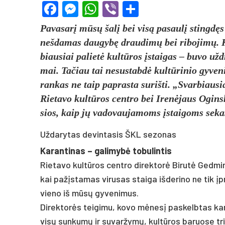
Facebook
Messenger
WhatsApp
Viber
Share
Pa­va­sarį mūsų šalį bei visą pa­saulį stingdęs k
neš­da­mas dau­gybę drau­dimų bei ri­bo­jimų. Ka
biau­siai pa­lietė kultū­ros įstai­gas – bu­vo užd­ra
mai. Ta­čiau tai ne­sus­tabdė kultū­ri­nio gy­ve­ni
ran­kas ne taip pa­pras­ta su­riš­ti. „Svar­biau­sia 
Rie­ta­vo kultū­ros cent­ro bei Irenė­jaus Ogins­k
sios, kaip jų va­do­vau­ja­moms įstai­goms se­ka­s
Uždarytas devintasis ŠKL sezonas
Ka­ran­ti­nas – ga­li­mybė to­bu­lin­tis
Rie­ta­vo kultū­ros cent­ro direktorė Bi­rutė Ged­mi
kai pa­žįsta­mas vi­ru­sas stai­ga iš­de­ri­no ne tik 
vie­no iš mūsų gy­ve­ni­mus.
Di­rek­torės tei­gi­mu, ko­vo mėnesį pa­skelb­tas ka­
visų sun­kumų ir su­var­žymų, kultū­ros ba­ruo­se tr