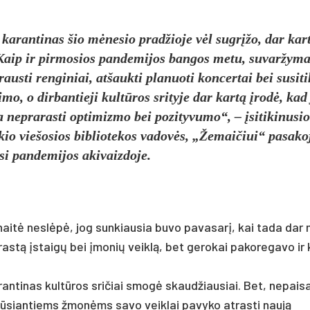
a­ran­ti­nas šio mėne­sio pra­džio­je vėl su­grįžo, dar kar
ip ir pir­mo­sios pan­de­mi­jos ban­gos me­tu, su­var­žy­ma
us­ti ren­gi­niai, at­šauk­ti pla­nuo­ti kon­cer­tai bei su­si­ti­
­mo, o dir­ban­tie­ji kultū­ros sri­ty­je dar kartą įrodė, kad
ne­pra­ras­ti op­ti­miz­mo bei po­zi­ty­vu­mo“, – įsi­ti­ki­nu­si
io vie­šo­sios bib­lio­te­kos va­dovės, „Že­mai­čiui“ pa­sa­ko
i pan­de­mi­jos aki­vaiz­do­je.
­naitė ne­slėpė, jog sun­kiau­sia bu­vo pa­va­sarį, kai ta­da da
įprastą įstaigų bei įmo­nių veiklą, bet ge­ro­kai pa­ko­re­ga­vo ir
ran­ti­nas kultū­ros sri­čiai smogė skaud­žiau­siai. Bet, ne­pai­s
iū­sian­tiems žmonėms sa­vo veik­lai pa­vy­ko at­ras­ti naują