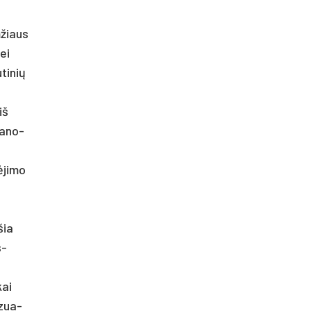
m­žiaus
bei
­ti­nių
iš
a­no­
­ji­mo
šia
š­
kai
­zua­