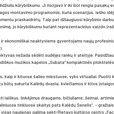
id­žiu­liu kūry­biš­ku­mu. Ji ini­ci­ja­vo ir iki šiol ren­gia pa­sakų 
ia­gos mon­ta­vi­mo pro­gra­mo­mis, ku­ria sce­na­ri­jus, ieš­ko idė
o­men­tu pra­skaidrėtų. Taip pat džiau­giuo­si kūry­bi­nio dar­buo
­ve­nimą, jo kūry­biš­ku­mu ku­riant rep­re­zen­ta­ci­nius vaizdo įra
s ir eko­no­miš­kai neak­ty­viems gy­ven­to­jams naujų pro­fe­si­ni
i.
lek­ty­vas ne­ža­da sėdėti su­dėjęs rankų ir atei­ty­je. Pa­sid­žia
iau­diš­kos mu­zi­kos ka­pe­los „Su­ba­ta“ kom­pak­tinės plokš­telė
 kaip ir ki­tuo­se ša­lies mies­tuo­se, vyks vir­tua­liai. Puoš­ti 
­tu būtų su­kur­ta Kalėdų dva­sia, kvie­čia­mos ir ki­tos įstai­go
ti laiš­kus, linkė­ji­mus drau­gams, bi­čiu­liams, šei­mai, ar­ti­mi
­li­niuo­se tink­luo­se skai­tys pa­ts Kalėdų Se­ne­lis“, – gra­žiai
og vi­sas nau­jie­nas ga­li­ma sek­ti Rie­ta­vo kultū­ros cent­ro „Fa­