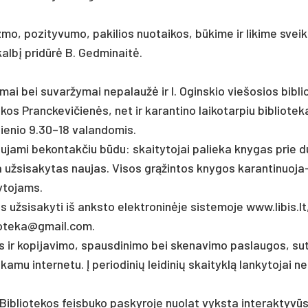
z­mo, po­zi­ty­vu­mo, pa­ki­lios nuo­tai­kos, būki­me ir li­ki­me svei­
­kalbį pri­dūrė B. Ged­mi­naitė.
ji­mai bei su­var­žy­mai ne­pa­laužė ir I. Ogins­kio vie­šo­sios bib­li
 Pranc­ke­vi­čienės, net ir ka­ran­ti­no lai­ko­tar­piu bib­lio­te­k
a­die­nio 9.30–18 valandomis.
u­ja­mi be­kon­tak­čiu būdu: skai­ty­to­jai pa­lie­ka kny­gas prie 
a už­si­sa­ky­tas nau­jas. Vi­sos grąžin­tos kny­gos ka­ran­ti­nuo­ja
y­to­jams.
 už­si­sa­ky­ti iš anks­to elekt­ro­ninė­je sis­te­mo­je www.li­bis.lt
iblioteka@gmail.com.
s ir ko­pi­ja­vi­mo, spaus­di­ni­mo bei ske­na­vi­mo pa­slau­gos, su­
­mu in­ter­ne­tu. Į pe­rio­di­nių lei­di­nių skai­tyklą lan­ky­to­jai ne
Bib­lio­te­kos feis­bu­ko pa­sky­ro­je nuo­lat vyks­ta in­te­rak­tyvū