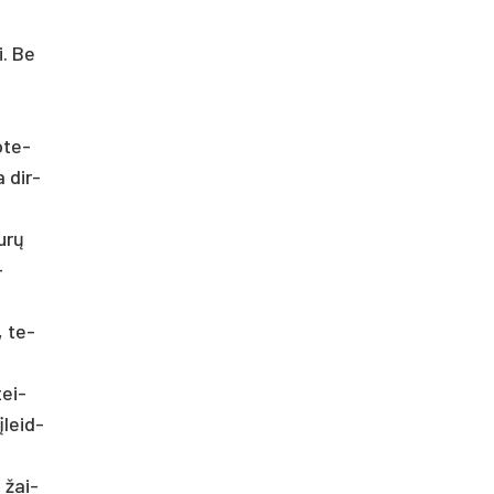
ki. Be
o­te­
a dir­
durų
­
, te­
tei­
­įleid­
s žai­