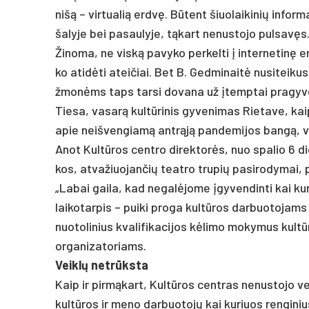
nišą – vir­tua­lią erdvę. Būtent šiuo­lai­ki­nių in­for­m
ša­ly­je bei pa­sau­ly­je, tąkart ne­nus­to­jo pul­savęs
Ži­no­ma, ne viską pa­vy­ko per­kel­ti į in­ter­ne­tinę 
ko ati­dėti atei­čiai. Bet B. Ged­mi­naitė nu­si­tei­ku­si 
žmonėms taps tar­si do­va­na už įtemp­tai pra­gy­ve
Tie­sa, va­sarą kultū­ri­nis gy­ve­ni­mas Rie­ta­ve, kai
apie neiš­ven­giamą ant­rąją pan­de­mi­jos bangą, v
Anot Kultū­ros cent­ro di­rek­torės, nuo spa­lio 6 die­n
kos, at­va­žiuo­jan­čių teat­ro tru­pių pa­si­ro­dy­mai, p
„La­bai gai­la, kad ne­galė­jo­me įgy­ven­din­ti kai k
lai­ko­tar­pis – pui­ki pro­ga kultū­ros dar­buo­to­jams p
nuo­to­li­nius kva­li­fi­ka­ci­jos kėli­mo mo­ky­mus ku
or­ga­ni­za­to­riams.
Veiklų ne­trūksta
Kaip ir pirmą­kart, Kultū­ros cent­ras ne­nus­to­jo veik
kultū­ros ir me­no dar­buo­tojų kai ku­riuos ren­gi­nius 