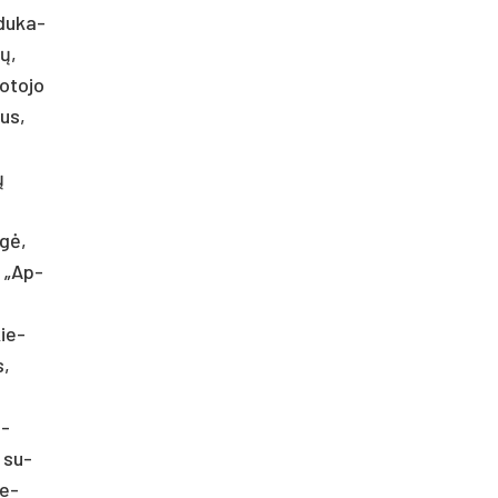
edu­ka­
jų,
­to­jo
šus,
ų
ugė,
s „Ap­
kie­
s,
e­
s su­
ce­