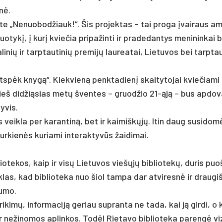
enė.
ek­te „Ne­nuo­bod­žiauk!“. Šis pro­jek­tas – tai pro­ga įvai­raus a
ykį, į kurį kvie­čia pri­pa­žin­ti ir pra­de­dan­tys me­ni­nin­kai 
a­li­nių ir tarp­tau­ti­nių pre­mijų lau­rea­tai, Lie­tu­vos bei tarp­tau
Atspėk knygą“. Kiek­vieną penk­ta­dienį skai­ty­to­jai kvie­čia­mi 
ieš did­žią­sias metų šven­tes – gruod­žio 21-ąją – bus ap­do­v
y­vis.
os veik­la per ka­ran­tiną, bet ir kai­miškųjų. Itin daug su­si­domė
r­kienės ku­ria­mi in­te­rak­tyvūs žai­di­mai.
lio­te­kos, kaip ir visų Lie­tu­vos viešųjų bib­lio­tekų, du­ris puo­
k­las, kad bib­lio­te­ka nuo šiol tam­pa dar at­vi­resnė ir drau­gi
u­mo.
­kimų, in­for­ma­ciją ge­riau su­pran­ta ne ta­da, kai ją gir­di, o 
 ne­ži­no­mos ap­lin­kos. Todėl Rie­ta­vo bib­lio­te­ka pa­rengė vi