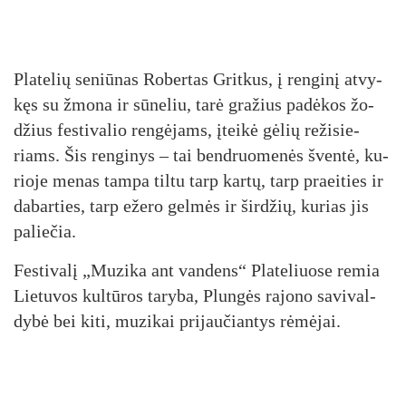
Pla­te­lių se­niū­nas Ro­ber­tas Grit­kus, į ren­gi­nį at­vy­
kęs su žmo­na ir sū­ne­liu, ta­rė gra­žius pa­dė­kos žo­
džius fes­ti­va­lio ren­gė­jams, įtei­kė gė­lių re­ži­sie­
riams. Šis ren­gi­nys – tai bend­ruo­me­nės šven­tė, ku­
rio­je me­nas tam­pa til­tu tarp kar­tų, tarp praei­ties ir
da­bar­ties, tarp eže­ro gel­mės ir šir­džių, ku­rias jis
pa­lie­čia.
Fes­ti­va­lį „Mu­zi­ka ant van­dens“ Pla­te­liuo­se re­mia
Lie­tu­vos kul­tū­ros ta­ry­ba, Plun­gės ra­jo­no sa­vi­val­
dy­bė bei ki­ti, mu­zi­kai pri­jau­čian­tys rė­mė­jai.