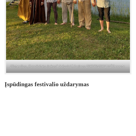
Mis­te­ri­jos „Ka­ra­lai­tės šu­kos“ da­ly­viai | Auš­ros DIR­VONS­KIE­NĖS nuo­tr.
Įs­pū­din­gas fes­ti­va­lio už­da­ry­mas