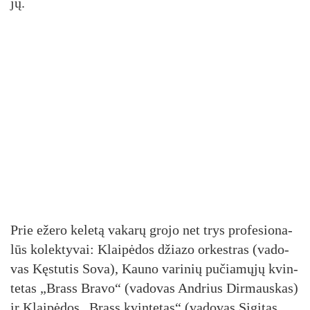
jų.
Prie eže­ro ke­le­tą va­ka­rų gro­jo net trys pro­fe­sio­na­
lūs ko­lek­ty­vai: Klai­pė­dos džia­zo or­kest­ras (va­do­
vas Kęs­tu­tis So­va), Kau­no va­ri­nių pu­čia­mų­jų kvin­
te­tas „Brass Bra­vo“ (va­do­vas And­rius Dir­maus­kas)
ir Klai­pė­dos „Brass kvin­te­tas“ (va­do­vas Si­gi­tas