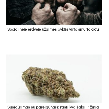
So­cia­li­nė­je erd­vė­je už­gi­męs pyk­tis vir­to smur­to ak­tu
Su­si­dū­ri­mas su pa­rei­gū­nais: ras­ti kvai­ša­lai ir ži­nia