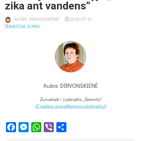
zi­ka ant van­dens“
AUŠRA DIRVONSKIENĖ
2025-07-15
ŽEMAIČIAI KURIA
Aušra DIRVONSKIENĖ
Žurnalistė /
Laikraštis „Žemaitis“
El. paštas: ausra@zemaiciolaikrastis.lt
Facebook
Messenger
WhatsApp
Viber
Share