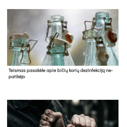
Teis­mas pa­sa­kė­le apie bi­čių ko­rių de­zin­fek­ci­ją ne­
pa­ti­kė­jo