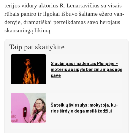
te­ri­jos vi­du­ry ak­to­rius R. Le­nar­ta­vi­čius su vi­sais
rū­bais pa­ni­ro ir il­go­kai iš­bu­vo šal­ta­me eže­ro van­
de­ny­je, dra­ma­tiš­kai per­teik­da­mas sa­vo he­ro­jaus
skaus­min­gą li­ki­mą.
Taip pat skaitykite
Siau­bin­gas in­ci­den­tas Plun­gė­je –
mo­te­ris ap­si­py­lė ben­zi­nu ir pa­de­gė
sa­ve
Ša­tei­kių švie­su­lys: mo­ky­to­ja, ku­
rios šir­dy­je de­ga mei­lė žo­džiui