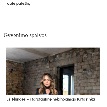
apie paieš­ką
Gyvenimo spalvos
Iš Plungės – į tarptautinę nekilnojamojo turto rinką