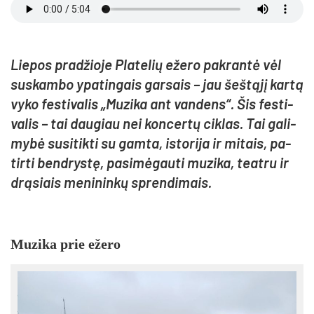
Lie­pos pra­džio­je Pla­te­lių eže­ro pa­kran­tė vėl
su­skam­bo ypa­tin­gais gar­sais – jau šeš­tą­jį kar­tą
vy­ko fes­ti­va­lis „Mu­zi­ka ant van­dens“. Šis fes­ti­
va­lis – tai dau­giau nei kon­cer­tų cik­las. Tai ga­li­
my­bė su­si­tik­ti su gam­ta, is­to­ri­ja ir mi­tais, pa­
tir­ti bend­rys­tę, pa­si­mė­gau­ti mu­zi­ka, teat­ru ir
drą­siais me­ni­nin­kų spren­di­mais.
Mu­zi­ka prie eže­ro