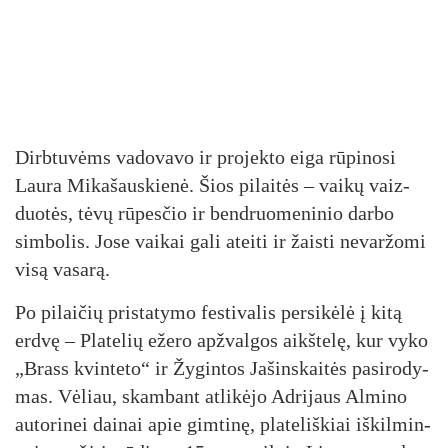
Dirb­tu­vėms va­do­va­vo ir pro­jek­to ei­ga rū­pi­no­si
Lau­ra Mi­ka­šaus­kie­nė. Šios pi­lai­tės – vai­kų vaiz­
duo­tės, tė­vų rū­pes­čio ir bend­ruo­me­ni­nio dar­bo
sim­bo­lis. Jo­se vai­kai ga­li atei­ti ir žais­ti ne­var­žo­mi
vi­są va­sa­rą.
Po pi­lai­čių pri­sta­ty­mo fes­ti­va­lis per­si­kė­lė į ki­tą
erd­vę – Pla­te­lių eže­ro ap­žval­gos aikš­te­lę, kur vy­ko
„Brass kvin­te­to“ ir Žy­gin­tos Ja­šins­kai­tės pa­si­ro­dy­
mas. Vė­liau, skam­bant at­li­kė­jo Ad­ri­jaus Al­mi­no
au­to­ri­nei dai­nai apie gim­ti­nę, pla­te­liš­kiai iš­kil­min­