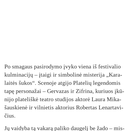
Po sma­gaus pa­si­ro­dy­mo įvy­ko vie­na iš fes­ti­va­lio
kul­mi­na­ci­jų – įtai­gi ir sim­bo­li­nė mis­te­ri­ja „Ka­ra­
lai­tės šu­kos“. Sce­no­je at­gi­jo Pla­te­lių le­gen­do­mis
ta­pę per­so­na­žai – Ger­va­zas ir Zif­ri­na, ku­riuos įkū­
ni­jo pla­te­liš­kė teat­ro stu­di­jos ak­to­rė Lau­ra Mi­ka­
šaus­kie­nė ir vil­nie­tis ak­to­rius Ro­ber­tas Le­nar­ta­vi­
čius.
Jų vai­dy­ba tą va­ka­rą pa­li­ko dau­ge­lį be ža­do – mis­