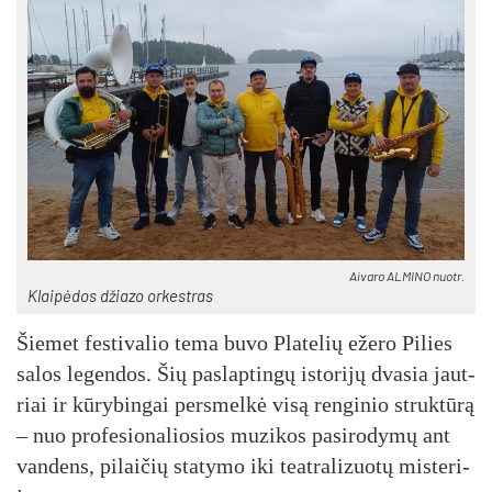
Ai­va­ro AL­MI­NO nuo­tr.
Klai­pė­dos džia­zo or­kest­ras
Šie­met fes­ti­va­lio te­ma bu­vo Pla­te­lių eže­ro Pi­lies
sa­los le­gen­dos. Šių pa­slap­tin­gų is­to­ri­jų dva­sia jaut­
riai ir kū­ry­bin­gai per­smel­kė vi­są ren­gi­nio struk­tū­rą
– nuo pro­fe­sio­na­lio­sios mu­zi­kos pa­si­ro­dy­mų ant
van­dens, pi­lai­čių sta­ty­mo iki teat­ra­li­zuo­tų mis­te­ri­