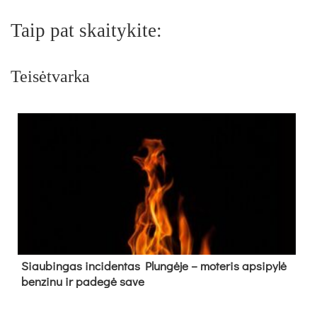
Taip pat skaitykite:
Teisėtvarka
Siau­bin­gas in­ci­den­tas Plun­gė­je – mo­te­ris ap­si­py­lė
ben­zi­nu ir pa­de­gė sa­ve