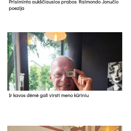
Pri­si­min­ta aukš­čiau­sios pra­bos Rai­mon­do Jo­nu­čio
poe­zi­ja
Ir ka­vos dė­mė ga­li virs­ti me­no kū­ri­niu