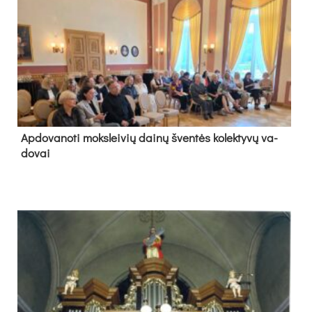
Ap­do­va­no­ti moks­lei­vių dai­nų šven­tės ko­lek­ty­vų va­
do­vai