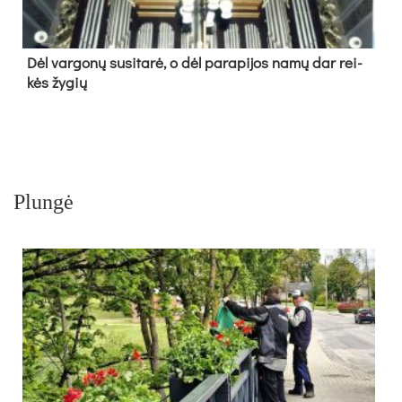
Dėl var­go­nų su­si­ta­rė, o dėl pa­ra­pi­jos na­mų dar rei­
kės žy­gių
Plungė