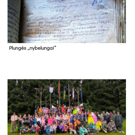
Plun­gės „ny­be­lun­gai“