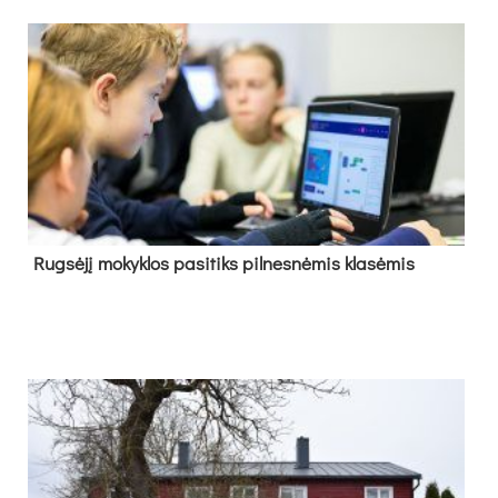
Rug­sė­jį mo­kyk­los pa­si­tiks pil­nes­nė­mis kla­sė­mis