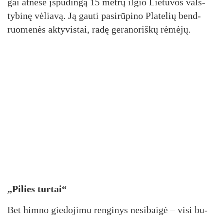
gai at­ne­šė įspū­din­gą 15 met­rų il­gio Lie­tu­vos vals­
ty­bi­nę vė­lia­vą. Ją gau­ti pa­si­rū­pi­no Pla­te­lių bend­
ruo­me­nės ak­ty­vis­tai, ra­dę ge­ra­no­riš­kų rė­mė­jų.
„Pi­lies tur­tai“
Bet him­no gie­do­ji­mu ren­gi­nys ne­si­bai­gė – vi­si bu­