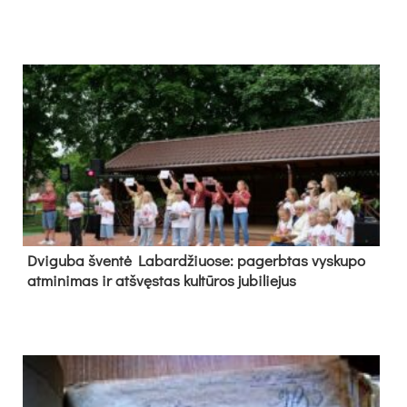
Dvi­gu­ba šven­tė La­bar­džiuo­se: pa­gerb­tas vys­ku­po
at­mi­ni­mas ir at­švęs­tas kul­tū­ros ju­bi­lie­jus