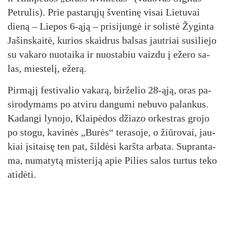
Pet­ru­lis). Prie pa­sta­rų­jų šven­ti­nę vi­sai Lie­tu­vai
die­ną – Lie­pos 6-ąją – pri­si­jun­gė ir so­lis­tė Žy­gin­ta
Ja­šins­kai­tė, ku­rios skaid­rus bal­sas jaut­riai su­si­lie­jo
su va­ka­ro nuo­tai­ka ir nuo­sta­biu vaiz­du į eže­ro sa­
las, mies­te­lį, eže­rą.
Pir­mą­jį fes­ti­va­lio va­ka­rą, bir­že­lio 28-ąją, oras pa­
si­ro­dy­mams po at­vi­ru dan­gu­mi ne­bu­vo pa­lan­kus.
Ka­dan­gi ly­no­jo, Klai­pė­dos džia­zo or­kest­ras gro­jo
po sto­gu, ka­vi­nės „Bu­rės“ te­ra­so­je, o žiū­ro­vai, jau­
kiai įsi­tai­sę ten pat, šil­dė­si karš­ta ar­ba­ta. Sup­ran­ta­
ma, nu­ma­ty­tą mis­te­ri­ją apie Pi­lies sa­los tur­tus te­ko
ati­dė­ti.