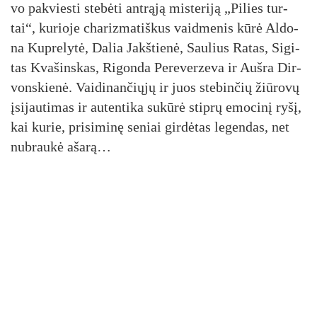
vo pa­kvies­ti ste­bė­ti ant­rą­ją mis­te­ri­ją „Pi­lies tur­
tai“, ku­rio­je cha­riz­ma­tiš­kus vaid­me­nis kū­rė Al­do­
na Kup­re­ly­tė, Da­lia Jakš­tie­nė, Sau­lius Ra­tas, Si­gi­
tas Kva­šins­kas, Ri­gon­da Pe­re­ver­ze­va ir Auš­ra Dir­
vons­kie­nė. Vai­di­nan­čių­jų ir juos ste­bin­čių žiū­ro­vų
įsi­jau­ti­mas ir au­ten­ti­ka su­kū­rė stip­rų emo­ci­nį ry­šį,
kai ku­rie, pri­si­mi­nę se­niai gir­dė­tas le­gen­das, net
nu­brau­kė aša­rą…