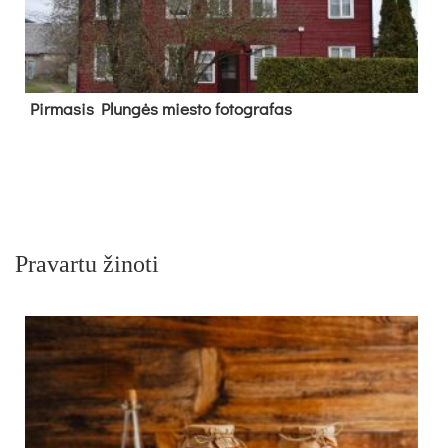
Pir­ma­sis Plun­gės mies­to fo­tog­ra­fas
Pravartu žinoti