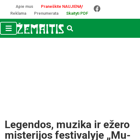
Apie mus
Praneškite NAUJIENĄ!
Reklama
Prenumerata
Skaityti PDF
Le­gen­dos, mu­zi­ka ir eže­ro
mis­te­ri­jos fes­ti­va­ly­je „Mu­