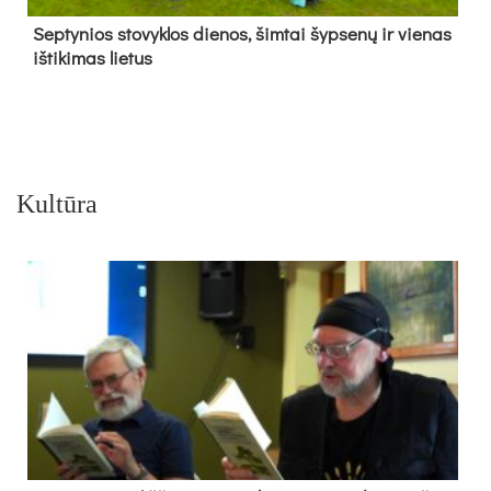
Sep­ty­nios sto­vyk­los die­nos, šim­tai šyp­se­nų ir vie­nas
iš­ti­ki­mas lie­tus
Kultūra