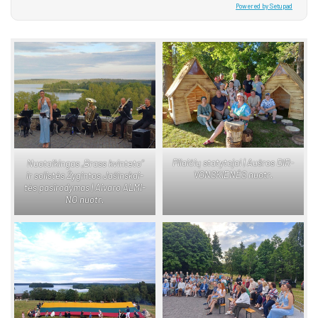
Powered by Setupad
Pi­lai­čių sta­ty­to­jai | Auš­ros DIR­
Nuo­tai­kin­gas „Brass kvin­te­to“
VONS­KIE­NĖS nuo­tr.
ir so­lis­tės Žy­gin­tos Ja­šins­kai­
tės pa­si­ro­dy­mas | Ai­va­ro AL­MI­
NO nuo­tr.