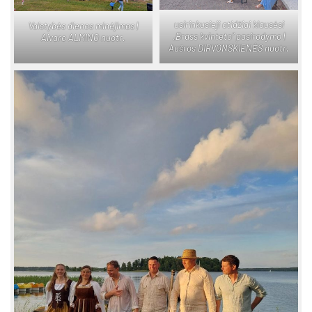
u­si­rin­ku­sie­ji ati­džiai klau­sė­si
Vals­ty­bės die­nos mi­nė­ji­mas |
„Brass kvin­te­to“ pa­si­ro­dy­mo |
Ai­va­ro AL­MI­NO nuo­tr.
Auš­ros DIR­VONS­KIE­NĖS nuo­tr.