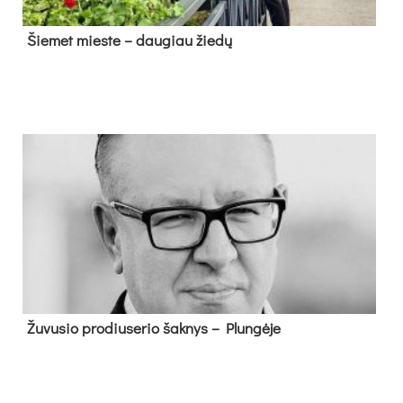
Šie­met mies­te – dau­giau žie­dų
Žu­vu­sio pro­diu­se­rio šak­nys – Plun­gė­je