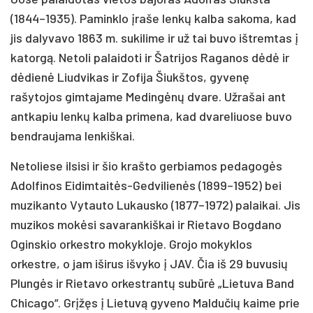
(1844–1935). Paminklo įraše lenkų kalba sakoma, kad
jis dalyvavo 1863 m. sukilime ir už tai buvo ištremtas į
katorgą. Netoli palaidoti ir Šatrijos Raganos dėdė ir
dėdienė Liudvikas ir Zofija Šiukštos, gyvenę
rašytojos gimtajame Medingėnų dvare. Užrašai ant
antkapiu lenkų kalba primena, kad dvareliuose buvo
bendraujama lenkiškai.
Netoliese ilsisi ir šio krašto gerbiamos pedagogės
Adolfinos Eidimtaitės-Gedvilienės (1899–1952) bei
muzikanto Vytauto Lukausko (1877–1972) palaikai. Jis
muzikos mokėsi savarankiškai ir Rietavo Bogdano
Oginskio orkestro mokykloje. Grojo mokyklos
orkestre, o jam iširus išvyko į JAV. Čia iš 29 buvusių
Plungės ir Rietavo orkestrantų subūrė „Lietuva Band
Chicago“. Grįžęs į Lietuvą gyveno Maldučių kaime prie