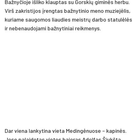
Bažnyčioje išliko klauptas su Gorskių giminės herbu.
Virš zakristijos įrengtas bažnytinio meno muziejėlis,
kuriame saugomos liaudies meistrų darbo statulėlės
ir nebenaudojami bažnytiniai reikmenys.
Dar viena lankytina vieta Medingėnuose – kapinės.
Jose palaidotas vietos bajoras Adolfas Šiukšta