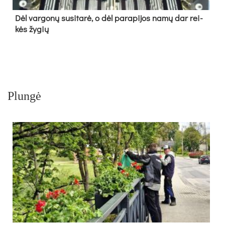
Dėl var­go­nų su­si­ta­rė, o dėl pa­ra­pi­jos na­mų dar rei­
kės žy­gių
Plungė