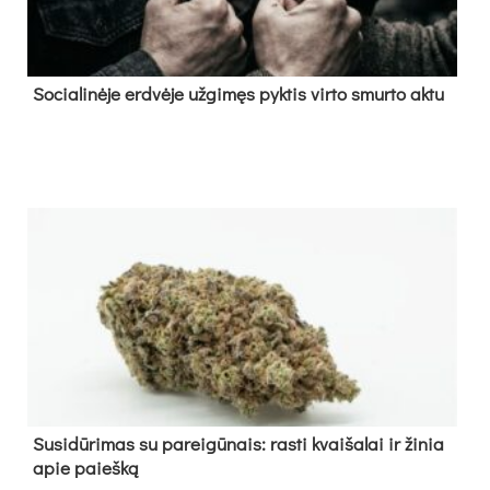
So­cia­li­nė­je erd­vė­je už­gi­męs pyk­tis vir­to smur­to ak­tu
Su­si­dū­ri­mas su pa­rei­gū­nais: ras­ti kvai­ša­lai ir ži­nia
apie paieš­ką