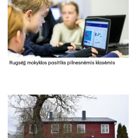
Rug­sė­jį mo­kyk­los pa­si­tiks pil­nes­nė­mis kla­sė­mis