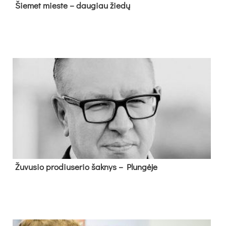
Šie­met mies­te – dau­giau žie­dų
Žu­vu­sio pro­diu­se­rio šak­nys – Plun­gė­je