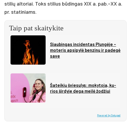
stilių altoriai. Toks stilius būdingas XIX a. pab.–XX a.
pr. statiniams.
Taip pat skaitykite
Siau­bin­gas in­ci­den­tas Plun­gė­je –
mo­te­ris ap­si­py­lė ben­zi­nu ir pa­de­gė
sa­ve
Ša­tei­kių švie­su­lys: mo­ky­to­ja, ku­
rios šir­dy­je de­ga mei­lė žo­džiui
Powered by Setupad