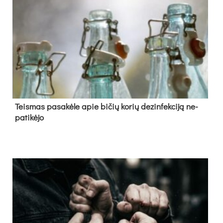
Teis­mas pa­sa­kė­le apie bi­čių ko­rių de­zin­fek­ci­ją ne­
pa­ti­kė­jo