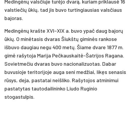
Medingėnų valsčiuje turėjo dvarą, kuriam priklausė 16
valstiečių ūkių, tad jis buvo turtingiausias valsčiaus
bajoras.
Medingėnų krašte XVI–XIX a. buvo ypač daug bajorų
ūkių. O minėtasis dvaras Šiukštų giminės rankose
išbuvo daugiau negu 400 metų. Šiame dvare 1877 m.
gimė rašytoja Marija Pečkauskaitė-Šatrijos Ragana.
Sovietmečiu dvaras buvo nacionalizuotas. Dabar
buvusioje teritorijoje auga seni medžiai, likęs senasis
rūsys, deja, pastatai neišliko. Rašytojos atminimui
pastatytas tautodailininko Liudo Ruginio
stogastulpis.