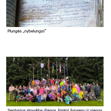
Plun­gės „ny­be­lun­gai“
Sep­ty­nios sto­vyk­los die­nos, šim­tai šyp­se­nų ir vie­nas