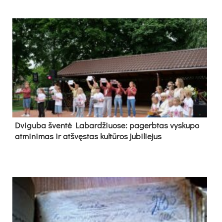
Dvi­gu­ba šven­tė La­bar­džiuo­se: pa­gerb­tas vys­ku­po
at­mi­ni­mas ir at­švęs­tas kul­tū­ros ju­bi­lie­jus