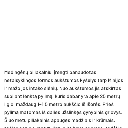
Medingėnų piliakalniui įrengti panaudotas
netaisyklingos formos aukštumos kyšulys tarp Minijos
ir mažo jos intako slėnių. Nuo aukštumos jis atskirtas
supilant lenktą pylimą, kuris dabar yra apie 25 metrų
ilgio, maždaug 1–1,5 metro aukščio iš išorės. Prieš
pylimą matomas iš dalies užslinkęs gynybinis griovys.
Šiuo metu piliakalnis apaugęs medžiais ir krūmais,
tačiau seniau, matyt, ilgą laiką buvo ariamas, todėl jo