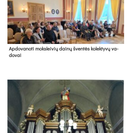
Ap­do­va­no­ti moks­lei­vių dai­nų šven­tės ko­lek­ty­vų va­
do­vai