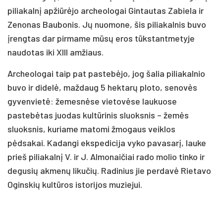
piliakalnį apžiūrėjo archeologai Gintautas Zabiela ir
Zenonas Baubonis. Jų nuomone, šis piliakalnis buvo
įrengtas dar pirmame mūsų eros tūkstantmetyje
naudotas iki XIII amžiaus.
Archeologai taip pat pastebėjo, jog šalia piliakalnio
buvo ir didelė, maždaug 5 hektarų ploto, senovės
gyvenvietė: žemesnėse vietovėse laukuose
pastebėtas juodas kultūrinis sluoksnis – žemės
sluoksnis, kuriame matomi žmogaus veiklos
pėdsakai. Kadangi ekspedicija vyko pavasarį, lauke
prieš piliakalnį V. ir J. Almonaičiai rado molio tinko ir
degusių akmenų likučių. Radinius jie perdavė Rietavo
Oginskių kultūros istorijos muziejui.