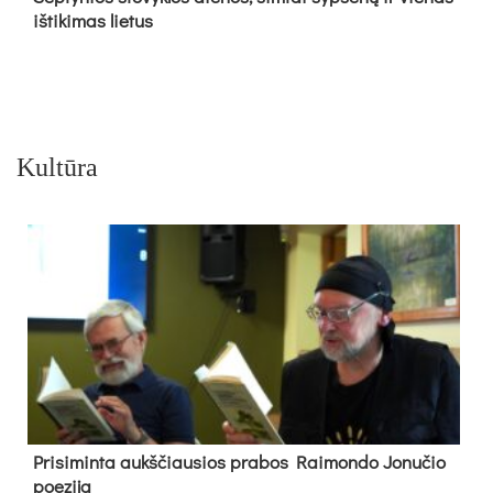
iš­ti­ki­mas lie­tus
Kultūra
Pri­si­min­ta aukš­čiau­sios pra­bos Rai­mon­do Jo­nu­čio
poe­zi­ja