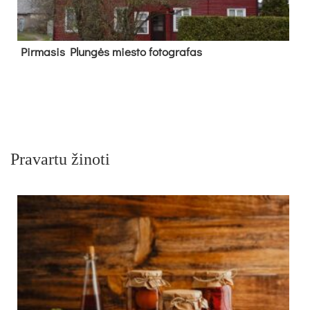
Pir­ma­sis Plun­gės mies­to fo­tog­ra­fas
Pravartu žinoti