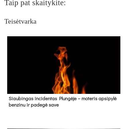
Taip pat skaitykite:
Teisėtvarka
Siau­bin­gas in­ci­den­tas Plun­gė­je – mo­te­ris ap­si­py­lė
ben­zi­nu ir pa­de­gė sa­ve