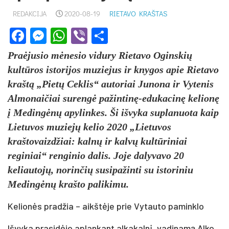
REDAKCIJA
2020-08-19
RIETAVO KRAŠTAS
Facebook
Messenger
WhatsApp
Viber
Share
Praėjusio mėnesio vidury Rietavo Oginskių
kultūros istorijos muziejus ir knygos apie Rietavo
kraštą „Pietų Ceklis“ autoriai Junona ir Vytenis
Almonaičiai surengė pažintinę-edukacinę kelionę
į Medingėnų apylinkes. Ši išvyka suplanuota kaip
Lietuvos muziejų kelio 2020 „Lietuvos
kraštovaizdžiai: kalnų ir kalvų kultūriniai
reginiai“ renginio dalis. Joje dalyvavo 20
keliautojų, norinčių susipažinti su istoriniu
Medingėnų krašto palikimu.
Kelionės pradžia – aikštėje prie Vytauto paminklo
Išvyka prasidėjo aplankant alkakalnį, vadinamą Alko