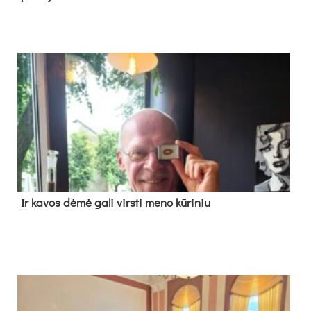
Ir ka­vos dė­mė ga­li virs­ti me­no kū­ri­niu