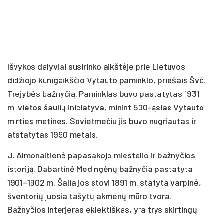
Išvykos dalyviai susirinko aikštėje prie Lietuvos
didžiojo kunigaikščio Vytauto paminklo, priešais Švč.
Trejybės bažnyčią. Paminklas buvo pastatytas 1931
m. vietos šaulių iniciatyva, minint 500-ąsias Vytauto
mirties metines. Sovietmečiu jis buvo nugriautas ir
atstatytas 1990 metais.
J. Almonaitienė papasakojo miestelio ir bažnyčios
istoriją. Dabartinė Medingėnų bažnyčia pastatyta
1901–1902 m. Šalia jos stovi 1891 m. statyta varpinė,
šventorių juosia tašytų akmenų mūro tvora.
Bažnyčios interjeras eklektiškas, yra trys skirtingų