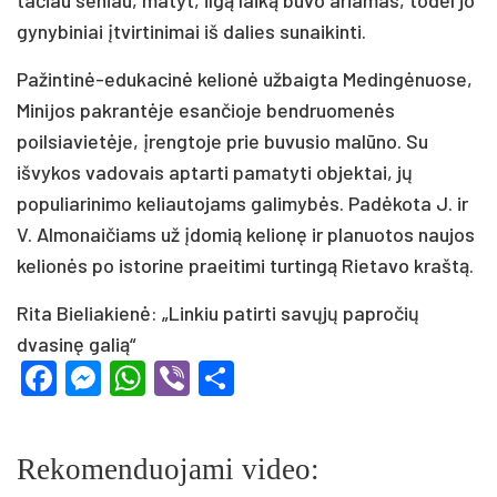
gynybiniai įtvirtinimai iš dalies sunaikinti.
Pažintinė-edukacinė kelionė užbaigta Medingėnuose,
Minijos pakrantėje esančioje bendruomenės
poilsiavietėje, įrengtoje prie buvusio malūno. Su
išvykos vadovais aptarti pamatyti objektai, jų
populiarinimo keliautojams galimybės. Padėkota J. ir
V. Almonaičiams už įdomią kelionę ir planuotos naujos
kelionės po istorine praeitimi turtingą Rietavo kraštą.
Rita Bieliakienė: „Linkiu patirti savųjų papročių
dvasinę galią“
Facebook
Messenger
WhatsApp
Viber
Share
Rekomenduojami video: