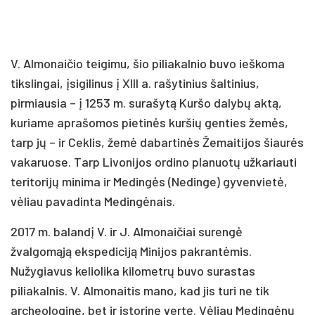
V. Almonaičio teigimu, šio piliakalnio buvo ieškoma
tikslingai, įsigilinus į XIII a. rašytinius šaltinius,
pirmiausia – į 1253 m. surašytą Kuršo dalybų aktą,
kuriame aprašomos pietinės kuršių genties žemės,
tarp jų – ir Ceklis, žemė dabartinės Žemaitijos šiaurės
vakaruose. Tarp Livonijos ordino planuotų užkariauti
teritorijų minima ir Medingės (Nedinge) gyvenvietė,
vėliau pavadinta Medingėnais.
2017 m. balandį V. ir J. Almonaičiai surengė
žvalgomąją ekspediciją Minijos pakrantėmis.
Nužygiavus keliolika kilometrų buvo surastas
piliakalnis. V. Almonaitis mano, kad jis turi ne tik
archeologinę, bet ir istorinę vertę. Vėliau Medingėnų