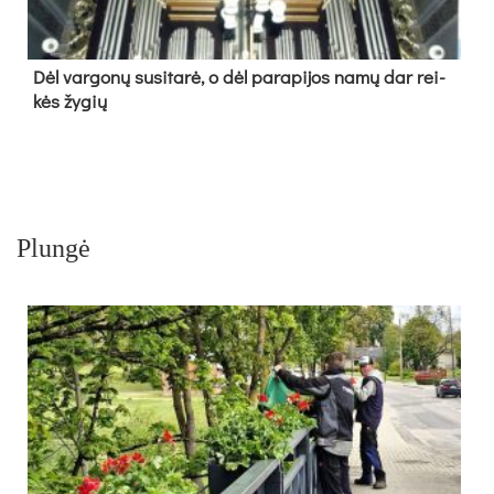
Dėl var­go­nų su­si­ta­rė, o dėl pa­ra­pi­jos na­mų dar rei­
kės žy­gių
Plungė