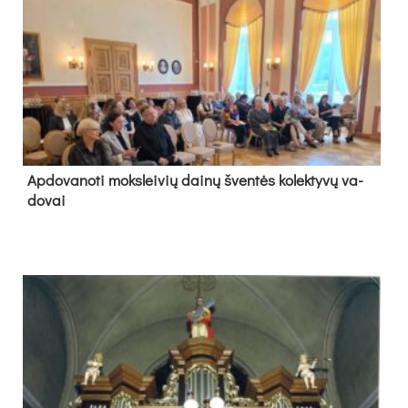
Ap­do­va­no­ti moks­lei­vių dai­nų šven­tės ko­lek­ty­vų va­
do­vai