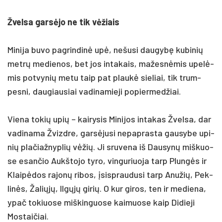
Žvel­sa garsė­jo ne tik vėžiais
Mi­ni­ja bu­vo pa­grin­dinė upė, ne­šu­si dau­gybę ku­bi­nių
metrų me­die­nos, bet jos in­ta­kais, ma­žesnė­mis upelė­
mis po­tvy­nių me­tu taip pat plaukė sie­liai, tik trum­
pes­ni, dau­giau­siai va­di­na­mie­ji po­pier­med­žiai.
Vie­na to­kių upių – kai­ry­sis Mi­ni­jos in­ta­kas Žvel­sa, dar
va­di­na­ma Žvizd­re, garsė­ju­si ne­pap­ras­ta gau­sy­be upi­
nių pla­čiaž­nyp­lių vėžių. Ji sru­ve­na iš Dau­synų miš­kuo­
se esan­čio Aukš­to­jo ty­ro, vin­gu­riuo­ja tarp Plungės ir
Klaipė­dos ra­jonų ri­bos, įsisp­rau­du­si tarp Anu­žių, Pek­
linės, Ža­liųjų, Ilgųjų gi­rių. O kur gi­ros, ten ir me­die­na,
ypač to­kiuo­se miš­kin­guo­se kai­muo­se kaip Di­die­ji
Mos­tai­čiai.