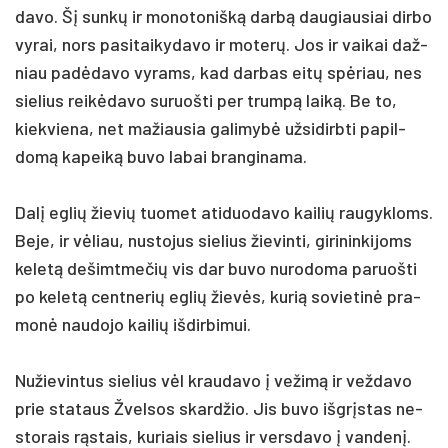
da­vo. Šį sunkų ir mo­no­to­nišką darbą dau­giau­siai dir­bo
vy­rai, nors pa­si­tai­ky­da­vo ir mo­terų. Jos ir vai­kai daž­
niau pa­dėda­vo vy­rams, kad dar­bas eitų spėriau, nes
sie­lius reikė­da­vo su­ruoš­ti per trumpą laiką. Be to,
kiek­vie­na, net ma­žiau­sia ga­li­mybė už­si­dirb­ti pa­pil­
domą ka­peiką bu­vo la­bai bran­gi­na­ma.
Dalį eg­lių žie­vių tuo­met ati­duo­da­vo kai­lių rau­gyk­loms.
Be­je, ir vėliau, nu­sto­jus sie­lius žie­vin­ti, gi­ri­nin­ki­joms
ke­letą de­šimt­me­čių vis dar bu­vo nu­ro­do­ma pa­ruoš­ti
po ke­letą cent­ne­rių eg­lių žievės, ku­rią so­vie­tinė pra­
monė nau­do­jo kai­lių iš­dir­bi­mui.
Nu­žie­vin­tus sie­lius vėl krau­da­vo į ve­žimą ir vež­da­vo
prie sta­taus Žvel­sos skard­žio. Jis bu­vo išgrįs­tas ne­
sto­rais rąstais, ku­riais sie­lius ir vers­da­vo į van­denį.