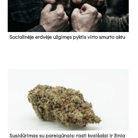
So­cia­li­nė­je erd­vė­je už­gi­męs pyk­tis vir­to smur­to ak­tu
Su­si­dū­ri­mas su pa­rei­gū­nais: ras­ti kvai­ša­lai ir ži­nia