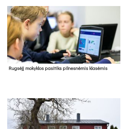
Rug­sė­jį mo­kyk­los pa­si­tiks pil­nes­nė­mis kla­sė­mis