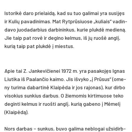
Is­to­rikė da­ro prie­laidą, kad su tuo ga­li­mai yra su­si­jęs
ir Ku­lių pa­va­di­ni­mas. Mat Rytprū­siuo­se „ku­liais“ va­din­
da­vo juo­da­dar­bius dar­bi­nin­kus, ku­rie plukdė me­dieną.
Jie taip pat rovė ir de­gi­no kel­mus, iš jų ruošė anglį,
ku­rią taip pat plukdė į mies­tus.
Apie tai Z. Jan­ke­vi­čie­nei 1972 m. yra pa­sa­kojęs Ig­nas
Liu­ti­ka iš Paa­lan­čio kai­mo. Jis iš­vy­ko „į Prūsus“ (ome­
ny tu­ri­ma da­bar­tinė Klaipė­da ir jos ra­jo­nas), kur dir­bo
vi­so­kius sun­kius dar­bus. O žie­mo­mis kir­ti­muo­se te­ko
de­gin­ti kel­mus ir ruoš­ti anglį, ku­rią ga­be­no į Mėmelį
(Klaipėdą).
Nors dar­bas – sun­kus, bu­vo ga­li­ma ne­blo­gai už­sidirb­