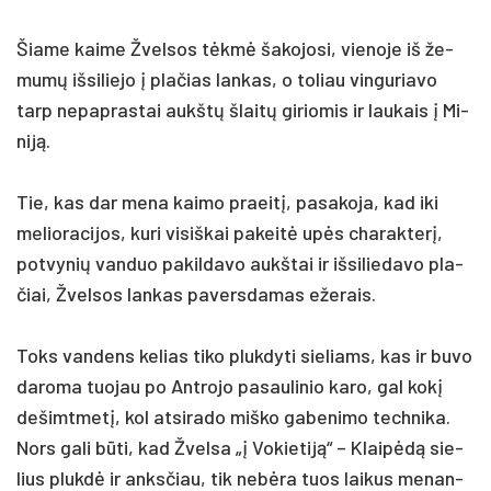
Šia­me kai­me Žvel­sos tėkmė ša­ko­jo­si, vie­no­je iš že­
mumų iš­si­lie­jo į pla­čias lan­kas, o to­liau vin­gu­ria­vo
tarp ne­pap­ras­tai aukštų šlaitų gi­rio­mis ir lau­kais į Mi­
niją.
Tie, kas dar me­na kai­mo praeitį, pa­sa­ko­ja, kad iki
me­lio­ra­ci­jos, ku­ri vi­siš­kai pa­keitė upės cha­rak­terį,
po­tvy­nių van­duo pa­kil­da­vo aukš­tai ir iš­si­lie­da­vo pla­
čiai, Žvel­sos lan­kas pa­vers­da­mas eže­rais.
Toks van­dens ke­lias ti­ko pluk­dy­ti sie­liams, kas ir bu­vo
da­ro­ma tuo­jau po Ant­ro­jo pa­sau­li­nio ka­ro, gal kokį
de­šimt­metį, kol at­si­ra­do miš­ko ga­be­ni­mo tech­ni­ka.
Nors ga­li būti, kad Žvel­sa „į Vo­kie­tiją“ – Klaipėdą sie­
lius plukdė ir anks­čiau, tik ne­bėra tuos lai­kus me­nan­