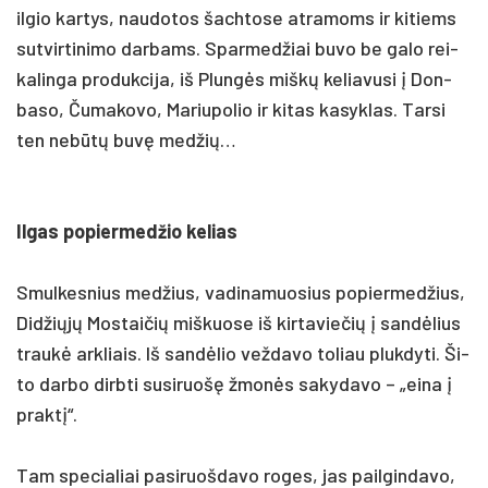
il­gio kar­tys, nau­do­tos šach­to­se at­ra­moms ir ki­tiems
su­tvir­ti­ni­mo dar­bams. Spar­med­žiai bu­vo be ga­lo rei­
ka­lin­ga pro­duk­ci­ja, iš Plungės miškų ke­lia­vu­si į Don­
ba­so, Ču­ma­ko­vo, Ma­riu­po­lio ir ki­tas ka­syk­las. Tar­si
ten ne­būtų buvę med­žių…
Il­gas po­pier­med­žio ke­lias
Smul­kes­nius med­žius, va­di­na­muo­sius po­pier­med­žius,
Did­žiųjų Mos­tai­čių miš­kuo­se iš kir­ta­vie­čių į san­dėlius
traukė ark­liais. Iš san­dėlio vež­da­vo to­liau pluk­dy­ti. Ši­
to dar­bo dirb­ti su­si­ruošę žmonės sa­ky­da­vo – „ei­na į
pra­ktį“.
Tam spe­cia­liai pa­si­ruoš­da­vo ro­ges, jas pail­gin­da­vo,