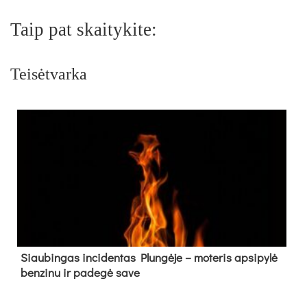
Taip pat skaitykite:
Teisėtvarka
Siau­bin­gas in­ci­den­tas Plun­gė­je – mo­te­ris ap­si­py­lė
ben­zi­nu ir pa­de­gė sa­ve