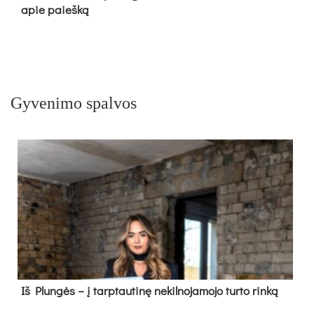
apie paieš­ką
Gyvenimo spalvos
Iš Plungės – į tarptautinę nekilnojamojo turto rinką