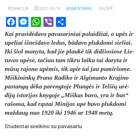
REDAKCIJA
2021-04-14
KOMENTARAI
PALĖPĖ
Facebook
Messenger
WhatsApp
Viber
Share
Kai pra­si­dėda­vo pa­va­sa­ri­niai po­laid­žiai, o upės ir
upe­liai iš­neš­da­vo le­dus, būda­vo pluk­do­mi sie­liai.
Iki šiol ma­ny­ta, kad jie plaukė tik did­žio­sio­se Lie­
tu­vos upė­se, ta­čiau tam tik­ru lai­ku tai da­ry­ta ir
mūsų ra­jo­no upė­mis, tik apie tai jau pa­mir­šo­me.
Miš­ki­ninkų Pra­no Ra­di­ko ir Al­gi­man­to Kra­ji­no
pa­stangų dėka parengtoje Plungės ir Tel­šių urė­
dijų is­to­ri­jos kny­go­je „Miš­kas bu­vo, yra ir bus“
ra­šo­ma, kad rąstai Mi­ni­jos upe bu­vo pluk­do­mi
maž­daug nuo 1920 iki 1946 ar 1948 metų.
Studentai sveikino su pavasariu