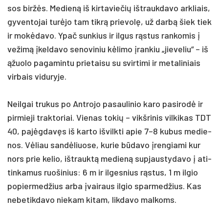
sos biržės. Me­dieną iš kir­ta­vie­čių išt­rauk­da­vo ark­liais,
gy­ven­to­jai turė­jo tam tikrą prie­volę, už darbą šiek tiek
ir mokė­da­vo. Ypač sun­kius ir il­gus rąstus ran­ko­mis į
ve­žimą įkel­da­vo se­no­vi­niu kėli­mo įran­kiu „jie­ve­liu“ – iš
ąžuo­lo pa­ga­min­tu prie­tai­su su svir­ti­mi ir me­ta­li­niais
vir­bais vi­du­ry­je.
Neil­gai tru­kus po Ant­ro­jo pa­sau­li­nio ka­ro pa­si­rodė ir
pir­mie­ji trak­to­riai. Vie­nas to­kių – vikš­ri­nis vil­ki­kas TDT
40, pa­jėgdavęs iš kar­to iš­vilk­ti apie 7–8 ku­bus me­die­
nos. Vėliau san­dėliuo­se, ku­rie būda­vo įren­gia­mi kur
nors prie ke­lio, išt­rauktą me­dieną su­pjaus­ty­da­vo į ati­
tin­ka­mus ruo­ši­nius: 6 m ir il­ges­nius rąstus, 1 m il­gio
po­pier­med­žius ar­ba įvai­raus il­gio spar­med­žius. Kas
ne­be­tik­da­vo nie­kam ki­tam, lik­da­vo mal­koms.