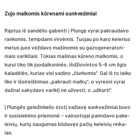
Zu­jo mal­ko­mis kūre­na­mi sunk­ve­ži­miai
Rąstus iš san­dėlio ga­ben­ti į Plungę vy­rai pa­krau­da­vo
ran­ko­mis, temp­da­mi virvė­mis. Tuo­jau po ka­ro ke­le­rius
me­tus juos vež­da­vo ma­ši­no­mis su ga­zo­ge­ne­ra­to­ri­
niais va­rik­liais. To­kias ma­ši­nas kūre­no mal­ko­mis, o
ku­rui ti­ko tik juo­dalks­ninės, išd­žio­vin­tos 5–6 cm il­gio
ka­ladėlės, ku­rias vi­si va­di­no „čiur­ko­mis“. Gal iš to lai­ko
li­ko ir iš­si­reiš­ki­mas „pa­krau­ti malkų“, o vy­res­ni vy­rai
daž­nai sa­ky­da­vo va­riklį ne už­ves­ti, o „už­kur­ti“.
Į Plungės ge­le­žin­ke­lio stotį va­žiavę sunk­ve­ži­miai bu­vo
ir su­si­sie­ki­mo prie­monė – vai­ruo­to­jai paim­da­vo pa­ke­
lei­vių, ku­rių sau­gu­mas būdavęs pa­čių ke­lei­vių rei­ka­
las.