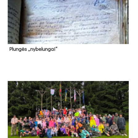
Plun­gės „ny­be­lun­gai“