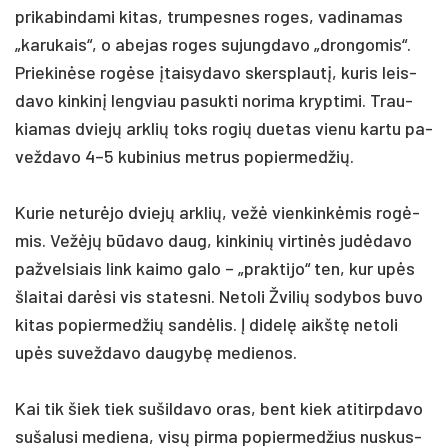
pri­ka­bin­da­mi ki­tas, trum­pes­nes ro­ges, va­di­na­mas
„ka­ru­kais“, o abe­jas ro­ges su­jung­da­vo „dron­go­mis“.
Prie­kinė­se rogė­se įtai­sy­da­vo skersp­lautį, ku­ris leis­
da­vo kin­kinį leng­viau pa­suk­ti no­ri­ma kryp­ti­mi. Trau­
kia­mas dviejų ark­lių toks ro­gių due­tas vie­nu kar­tu pa­
vež­da­vo 4–5 ku­bi­nius met­rus po­pier­med­žių.
Ku­rie ne­turė­jo dviejų ark­lių, vežė vien­kinkė­mis rogė­
mis. Vežėjų būda­vo daug, kin­ki­nių vir­tinės judė­da­vo
pa­žvel­siais link kai­mo ga­lo – „pra­kti­jo“ ten, kur upės
šlai­tai darė­si vis sta­tes­ni. Ne­to­li Žvi­lių so­dy­bos bu­vo
ki­tas po­pier­med­žių san­dėlis. Į di­delę aikštę ne­to­li
upės su­vež­da­vo dau­gybę me­die­nos.
Kai tik šiek tiek su­šil­da­vo oras, bent kiek ati­tirp­da­vo
su­ša­lu­si me­die­na, visų pir­ma po­pier­med­žius nu­skus­