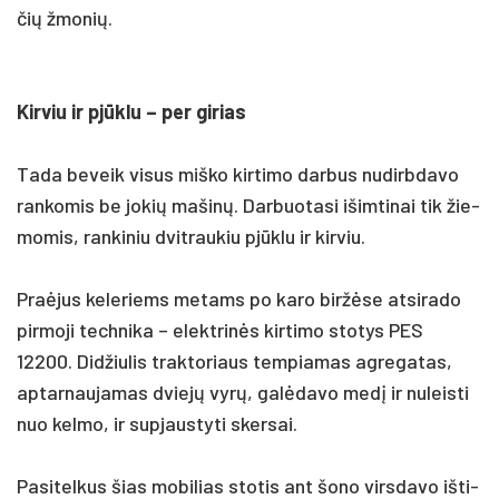
čių žmo­nių.
Kir­viu ir pjūklu – per gi­rias
Ta­da be­veik vi­sus miš­ko kir­ti­mo dar­bus nu­dirb­da­vo
ran­ko­mis be jo­kių ma­šinų. Dar­buo­ta­si išim­ti­nai tik žie­
mo­mis, ran­ki­niu dvit­rau­kiu pjūklu ir kir­viu.
Praė­jus ke­le­riems me­tams po ka­ro biržė­se at­si­ra­do
pir­mo­ji tech­ni­ka – elekt­rinės kir­ti­mo sto­tys PES
12200. Did­žiu­lis trak­to­riaus tem­pia­mas ag­re­ga­tas,
ap­tar­nau­ja­mas dviejų vyrų, galė­da­vo medį ir nu­leis­ti
nuo kel­mo, ir su­pjaus­ty­ti sker­sai.
Pa­si­tel­kus šias mo­bi­lias sto­tis ant šo­no virs­da­vo iš­ti­