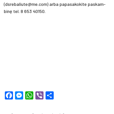
(dsrebaliute@me.com) ar­ba pa­pa­sa­ko­ki­te pa­skam­
binę tel. 8 653 40150.
Facebook
Messenger
WhatsApp
Viber
Share