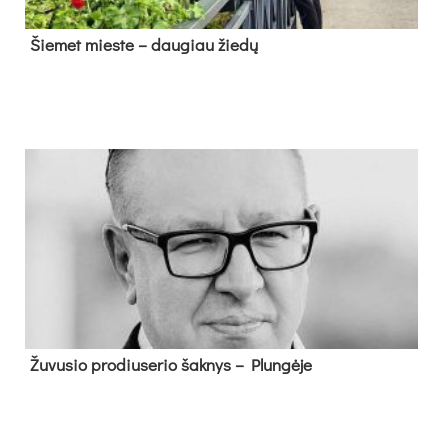
Šie­met mies­te – dau­giau žie­dų
Žu­vu­sio pro­diu­se­rio šak­nys – Plun­gė­je