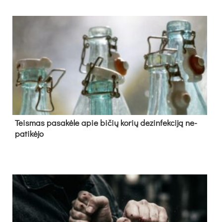
Teis­mas pa­sa­kė­le apie bi­čių ko­rių de­zin­fek­ci­ją ne­
pa­ti­kė­jo