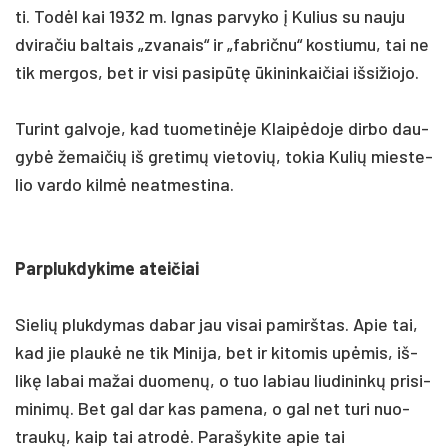
ti. Todėl kai 1932 m. Ig­nas par­vy­ko į Ku­lius su nau­ju
dvi­ra­čiu bal­tais „zva­nais“ ir „fab­rič­nu“ kos­tiu­mu, tai ne
tik mer­gos, bet ir vi­si pa­si­pūtę ūki­nin­kai­čiai iš­si­žio­jo.
Tu­rint gal­vo­je, kad tuo­me­tinė­je Klaipė­do­je dir­bo dau­
gybė že­mai­čių iš gre­timų vie­to­vių, to­kia Ku­lių mies­te­
lio var­do kilmė neat­mes­ti­na.
Parp­luk­dy­ki­me atei­čiai
Sie­lių pluk­dy­mas da­bar jau vi­sai pa­mirš­tas. Apie tai,
kad jie plaukė ne tik Mi­ni­ja, bet ir ki­to­mis upė­mis, iš­
likę la­bai ma­žai duo­menų, o tuo la­biau liu­di­ninkų pri­si­
mi­nimų. Bet gal dar kas pa­me­na, o gal net tu­ri nuo­
traukų, kaip tai at­rodė. Pa­ra­šy­ki­te apie tai