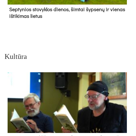
Sep­ty­nios sto­vyk­los die­nos, šim­tai šyp­se­nų ir vie­nas
iš­ti­ki­mas lie­tus
Kultūra