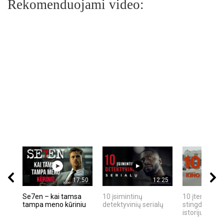
Rekomenduojami video:
17:50
12:25
Se7en – kai tamsa
10 įsimintinų
10 įtemptų, k
tampa meno kūriniu
detektyvinių serialų
stingdančių k
istorijų