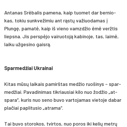
An­ta­nas Srėba­lis pa­me­na, kaip tuo­met dar ber­nio­
kas, to­kiu sunk­ve­ži­miu ant rąstų va­žiuo­da­mas į
Plungę, pa­matė, kaip iš vie­no vamzd­žio ėmė verž­tis
lieps­na. Jis per­spėjo vai­ruo­toją ka­bi­no­je, tas, laimė,
lai­ku už­ge­si­no gaisrą.
Spar­med­žiai Uk­rai­nai
Ki­tas mūsų lai­kais pa­mirš­tas med­žio ruo­ši­nys – spar­
med­žiai. Pa­va­di­ni­mas tik­riau­siai ki­lo nuo žod­žio „at­
spa­ra“, ku­ris nuo se­no bu­vo var­to­ja­mas vie­to­je da­bar
pla­čiai pa­pli­tu­sio „at­ra­ma“.
Tai bu­vo sto­ro­kos, tvir­tos, nuo po­ros iki ke­lių metrų