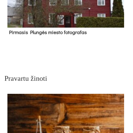
Pir­ma­sis Plun­gės mies­to fo­tog­ra­fas
Pravartu žinoti