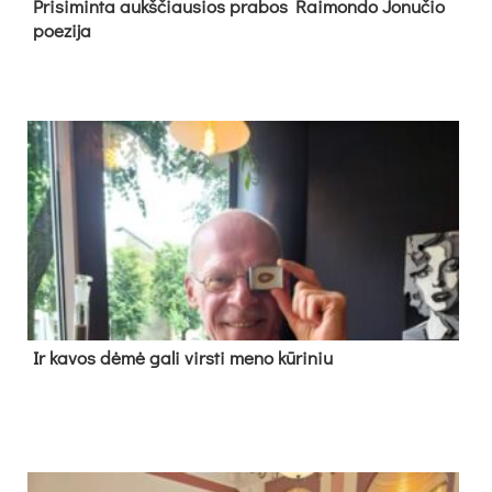
Pri­si­min­ta aukš­čiau­sios pra­bos Rai­mon­do Jo­nu­čio
poe­zi­ja
Ir ka­vos dė­mė ga­li virs­ti me­no kū­ri­niu