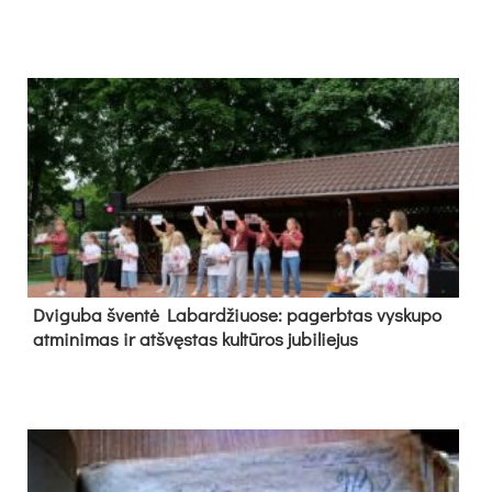
Dvi­gu­ba šven­tė La­bar­džiuo­se: pa­gerb­tas vys­ku­po
at­mi­ni­mas ir at­švęs­tas kul­tū­ros ju­bi­lie­jus