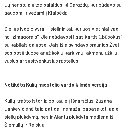
Jų ne­ri­šo, plukdė pa­lai­dus iki Gargždų, kur būda­vo su­
gau­do­mi ir ve­ža­mi į Klaipėdą.
Sie­lius lydė­jo vy­rai – sie­li­nin­kai, ku­riuos vie­ti­niai va­di­
no „zi­ma­go­rais“. Jie ne­šda­vo­si il­gas kar­tis („būso­kus“)
su kab­liais ga­luo­se. Jais iš­lais­vin­da­vo srau­nios Žvel­
sos po­sūkiuo­se ar už ko­kių kark­lynų, ak­menų užk­liu­
vu­sius ar su­si­tven­ku­sius rąste­lius.
Ne­tikė­ta Ku­lių mies­te­lio var­do kilmės ver­si­ja
Ku­lių kraš­to is­to­riją po kau­lelį iš­nars­čiusi Zu­za­na
Jan­ke­vi­čienė taip pat ga­li ne­ma­žai pa­pa­sa­ko­ti apie
sie­lių pluk­dymą, nes ir Alan­tu pluk­dy­ta me­diena iš
Šie­mu­lių ir Reis­kių.