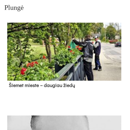
Plungė
Šie­met mies­te – dau­giau žie­dų