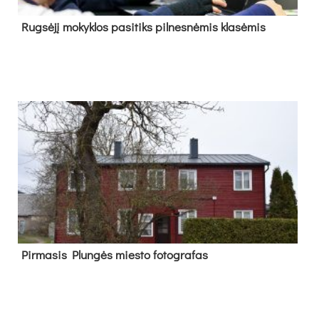
Rug­sė­jį mo­kyk­los pa­si­tiks pil­nes­nė­mis kla­sė­mis
Pir­ma­sis Plun­gės mies­to fo­tog­ra­fas