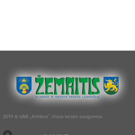
2019 © UAB „Antikva“. Visos teisės saugomos.