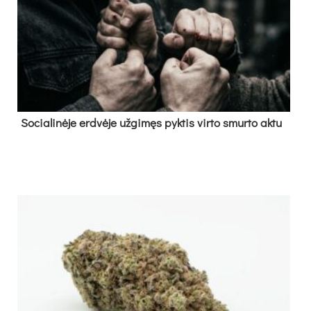
So­cia­li­nė­je erd­vė­je už­gi­męs pyk­tis vir­to smur­to ak­tu