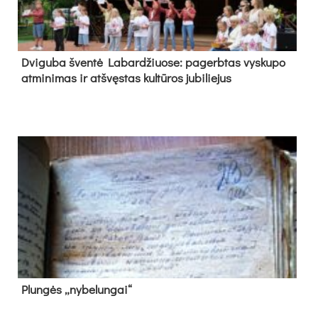
Dvi­gu­ba šven­tė La­bar­džiuo­se: pa­gerb­tas vys­ku­po
at­mi­ni­mas ir at­švęs­tas kul­tū­ros ju­bi­lie­jus
Plun­gės „ny­be­lun­gai“