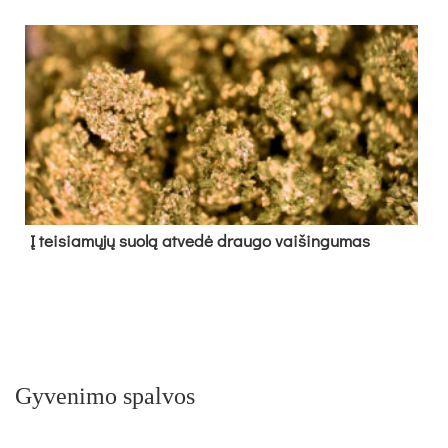
Į tei­sia­mų­jų suo­lą at­ve­dė drau­go vai­šin­gu­mas
Gyvenimo spalvos