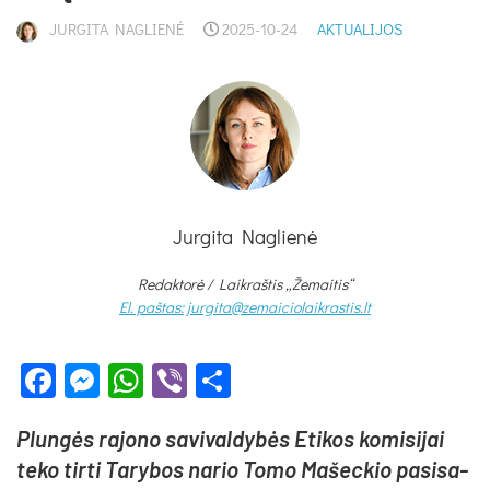
JURGITA NAGLIENĖ
2025-10-24
AKTUALIJOS
Jurgita Naglienė
Redaktorė /
Laikraštis „Žemaitis“
El. paštas: jurgita@zemaiciolaikrastis.lt
Facebook
Messenger
WhatsApp
Viber
Share
Plun­gės ra­jo­no sa­vi­val­dy­bės Eti­kos ko­mi­si­jai
te­ko tir­ti Ta­ry­bos na­rio To­mo Ma­šec­kio pa­si­sa­