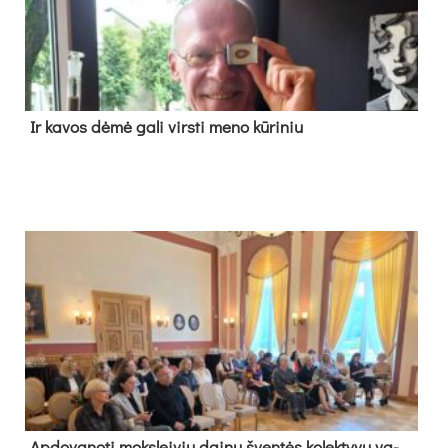
Ir ka­vos dė­mė ga­li virs­ti me­no kū­ri­niu
Ap­do­va­no­ti moks­lei­vių dai­nų šven­tės ko­lek­ty­vų va­