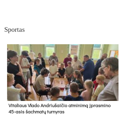
Sportas
Vi­ta­liaus Vla­do And­riu­šai­čio at­mi­ni­mą įpras­mi­no
45-asis šach­ma­tų tur­ny­ras