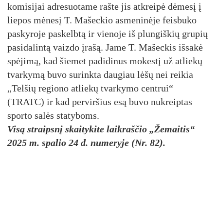
ko­mi­si­jai ad­re­suo­ta­me raš­te jis at­krei­pė dė­me­sį į
lie­pos mė­ne­sį T. Ma­šec­kio as­me­ni­nė­je feis­bu­ko
pa­sky­ro­je pa­skelb­tą ir vie­no­je iš plun­giš­kių gru­pių
pa­si­da­lin­tą vaiz­do įra­šą. Ja­me T. Ma­šec­kis iš­sa­kė
spė­ji­mą, kad šie­met pa­di­di­nus mo­kes­tį už at­lie­kų
tvar­ky­mą bu­vo su­rink­ta dau­giau lė­šų nei rei­kia
„Tel­šių re­gio­no at­lie­kų tvar­ky­mo cent­rui“
(TRATC) ir kad per­vir­šius esą bu­vo nu­kreip­tas
spor­to sa­lės sta­ty­boms.
Visą straipsnį skaitykite laikraščio „Žemaitis“
2025 m. spalio 24 d. numeryje (Nr. 82).