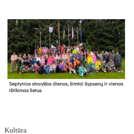
Sep­ty­nios sto­vyk­los die­nos, šim­tai šyp­se­nų ir vie­nas
iš­ti­ki­mas lie­tus
Kultūra