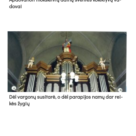
do­vai
Dėl var­go­nų su­si­ta­rė, o dėl pa­ra­pi­jos na­mų dar rei­
kės žy­gių