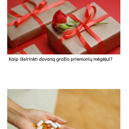
Kaip išsirinkti dovaną grožio priemonių mėgėjui?