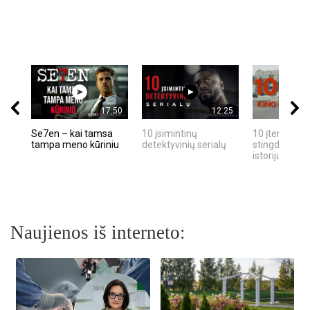
17:50
12:25
Se7en – kai tamsa
10 įsimintinų
10 įtemptų, k
tampa meno kūriniu
detektyvinių serialų
stingdančių k
istorijų
Naujienos iš interneto: