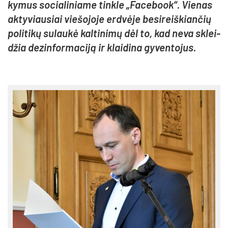
ky­mus so­cia­li­nia­me tink­le „Fa­ce­book“. Vie­nas
ak­ty­viau­siai vie­šo­jo­je erd­vė­je be­si­reiš­kian­čių
po­li­ti­kų su­lau­kė kal­ti­ni­mų dėl to, kad ne­va sklei­
džia de­zin­for­ma­ci­ją ir klai­di­na gy­ven­to­jus.