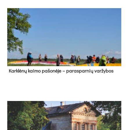
Kark­lė­nų kai­mo pa­šo­nė­je – pa­ras­par­nių var­žy­bos