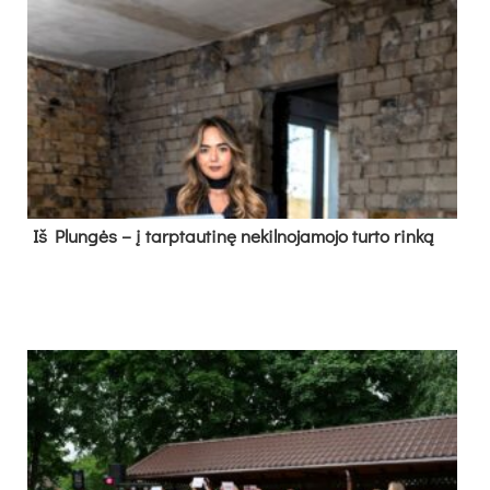
Iš Plungės – į tarptautinę nekilnojamojo turto rinką