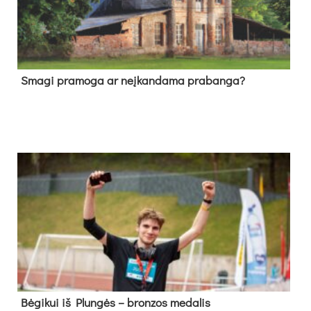
Sma­gi pra­mo­ga ar neį­kan­da­ma pra­ban­ga?
Bė­gi­kui iš Plun­gės – bron­zos me­da­lis