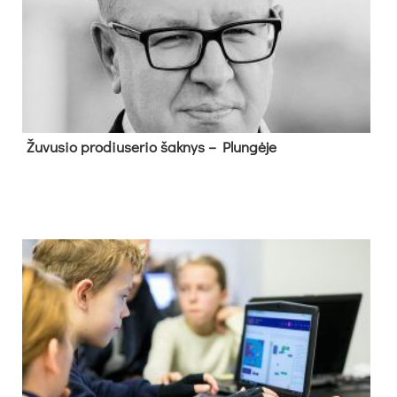
Žu­vu­sio pro­diu­se­rio šak­nys – Plun­gė­je