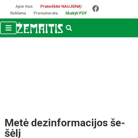
Apie mus
Praneškite NAUJIENĄ!
Reklama
Prenumerata
Skaityti PDF
Me­tė de­zin­for­ma­ci­jos še­
šė­lį