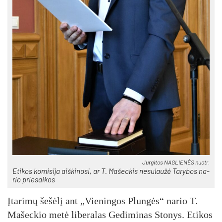
Jur­gi­tos NAG­LIE­NĖS nuo­tr.
Eti­kos ko­mi­si­ja aiš­ki­no­si, ar T. Ma­šec­kis ne­su­lau­žė Ta­ry­bos na­
rio prie­sai­kos
Įta­ri­mų še­šė­lį ant „Vie­nin­gos Plun­gės“ na­rio T.
Ma­šec­kio me­tė li­be­ra­las Ge­di­mi­nas Sto­nys. Eti­kos