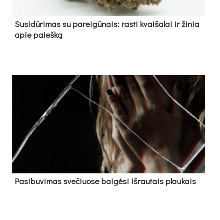
Su­si­dū­ri­mas su pa­rei­gū­nais: ras­ti kvai­ša­lai ir ži­nia
apie paieš­ką
Pa­si­bu­vi­mas sve­čiuo­se bai­gė­si iš­rau­tais plau­kais