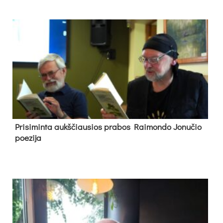
Pri­si­min­ta aukš­čiau­sios pra­bos Rai­mon­do Jo­nu­čio
poe­zi­ja