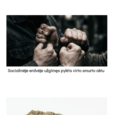
So­cia­li­nė­je erd­vė­je už­gi­męs pyk­tis vir­to smur­to ak­tu