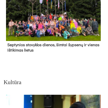
Sep­ty­nios sto­vyk­los die­nos, šim­tai šyp­se­nų ir vie­nas
iš­ti­ki­mas lie­tus
Kultūra