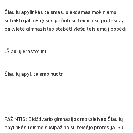
Šiaulių apylinkės teismas, siekdamas mokiniams
suteikti galimybę susipažinti su teisininko profesija,
pakvietė gimnazistus stebėti viešą teisiamąjį posėdį.
„Šiaulių krašto“ inf.
Šiaulių apyl. teismo nuotr.
PAŽINTIS: Didždvario gimnazijos moksleivės Šiaulių
apylinkės teisme susipažino su teisėjo profesija. Su