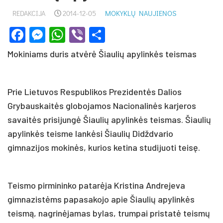
REDAKCIJA
2014-12-05
MOKYKLŲ NAUJIENOS
Facebook
Messenger
WhatsApp
Viber
Share
Mokiniams duris atvėrė Šiaulių apylinkės teismas
Prie Lietuvos Respublikos Prezidentės Dalios
Grybauskaitės globojamos Nacionalinės karjeros
savaitės prisijungė Šiaulių apylinkės teismas. Šiaulių
apylinkės teisme lankėsi Šiaulių Didždvario
gimnazijos mokinės, kurios ketina studijuoti teisę.
Teismo pirmininko patarėja Kristina Andrejeva
gimnazistėms papasakojo apie Šiaulių apylinkės
teismą, nagrinėjamas bylas, trumpai pristatė teismų