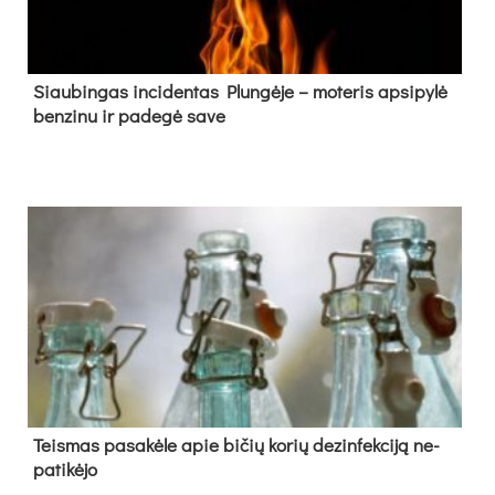
Siau­bin­gas in­ci­den­tas Plun­gė­je – mo­te­ris ap­si­py­lė
ben­zi­nu ir pa­de­gė sa­ve
Teis­mas pa­sa­kė­le apie bi­čių ko­rių de­zin­fek­ci­ją ne­
pa­ti­kė­jo