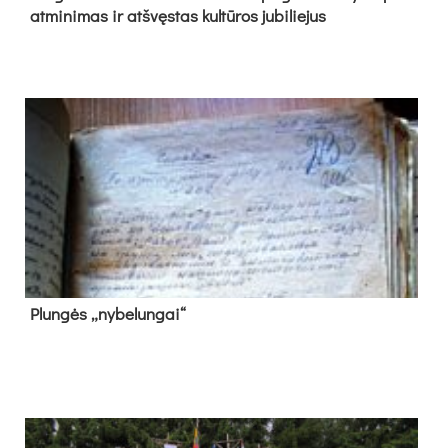
at­mi­ni­mas ir at­švęs­tas kul­tū­ros ju­bi­lie­jus
Plun­gės „ny­be­lun­gai“