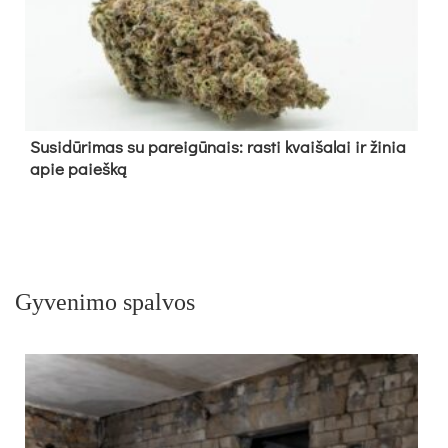
Su­si­dū­ri­mas su pa­rei­gū­nais: ras­ti kvai­ša­lai ir ži­nia
apie paieš­ką
Gyvenimo spalvos