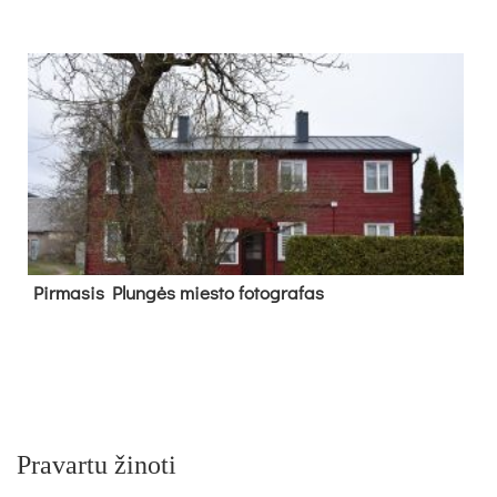
Pir­ma­sis Plun­gės mies­to fo­tog­ra­fas
Pravartu žinoti