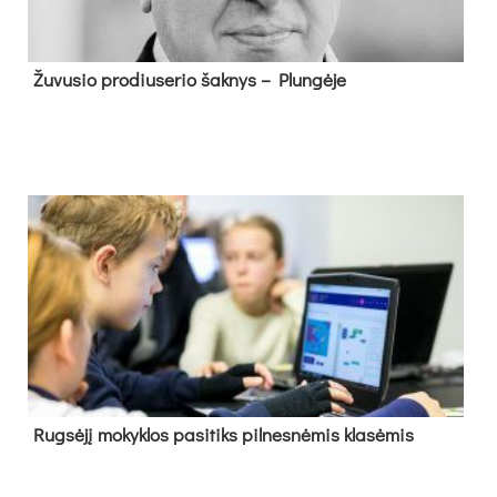
Žu­vu­sio pro­diu­se­rio šak­nys – Plun­gė­je
Rug­sė­jį mo­kyk­los pa­si­tiks pil­nes­nė­mis kla­sė­mis