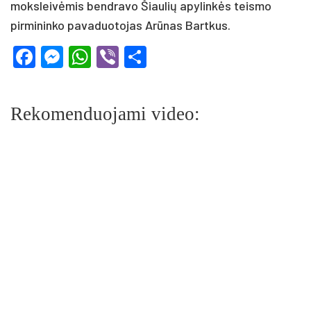
moksleivėmis bendravo Šiaulių apylinkės teismo
pirmininko pavaduotojas Arūnas Bartkus.
Facebook
Messenger
WhatsApp
Viber
Share
Rekomenduojami video: