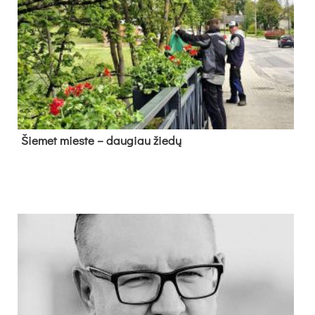
Šie­met mies­te – dau­giau žie­dų