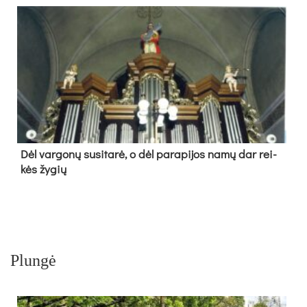
Dėl var­go­nų su­si­ta­rė, o dėl pa­ra­pi­jos na­mų dar rei­
kės žy­gių
Plungė