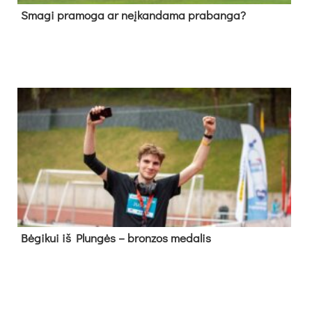
Sma­gi pra­mo­ga ar neį­kan­da­ma pra­ban­ga?
Bė­gi­kui iš Plun­gės – bron­zos me­da­lis