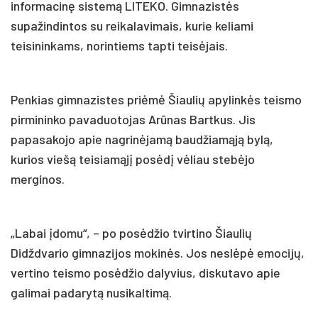
informacinę sistemą LITEKO. Gimnazistės
supažindintos su reikalavimais, kurie keliami
teisininkams, norintiems tapti teisėjais.
Penkias gimnazistes priėmė Šiaulių apylinkės teismo
pirmininko pavaduotojas Arūnas Bartkus. Jis
papasakojo apie nagrinėjamą baudžiamąją bylą,
kurios viešą teisiamąjį posėdį vėliau stebėjo
merginos.
„Labai įdomu“, – po posėdžio tvirtino Šiaulių
Didždvario gimnazijos mokinės. Jos neslėpė emocijų,
vertino teismo posėdžio dalyvius, diskutavo apie
galimai padarytą nusikaltimą.