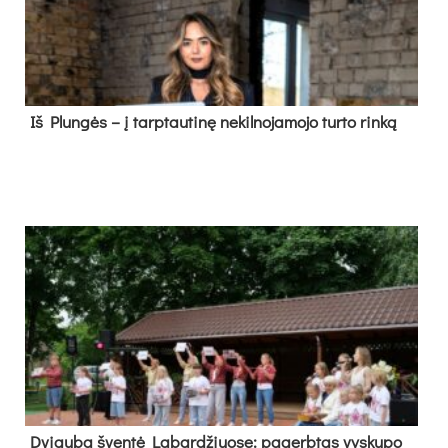
Iš Plungės – į tarptautinę nekilnojamojo turto rinką
Dvi­gu­ba šven­tė La­bar­džiuo­se: pa­gerb­tas vys­ku­po