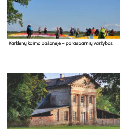
Kark­lė­nų kai­mo pa­šo­nė­je – pa­ras­par­nių var­žy­bos