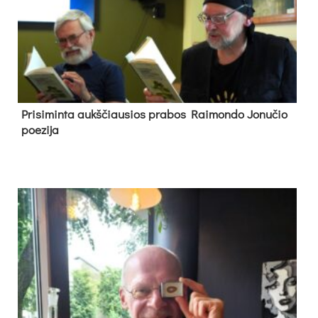
Pri­si­min­ta aukš­čiau­sios pra­bos Rai­mon­do Jo­nu­čio
poe­zi­ja