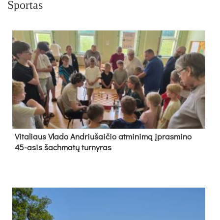
Sportas
Vi­ta­liaus Vla­do And­riu­šai­čio at­mi­ni­mą įpras­mi­no
45-asis šach­ma­tų tur­ny­ras