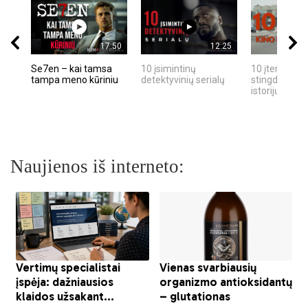
17:50
12:25
Se7en – kai tamsa
10 įsimintinų
10 įtemptų, k
tampa meno kūriniu
detektyvinių serialų
stingdančių k
istorijų
Naujienos iš interneto: