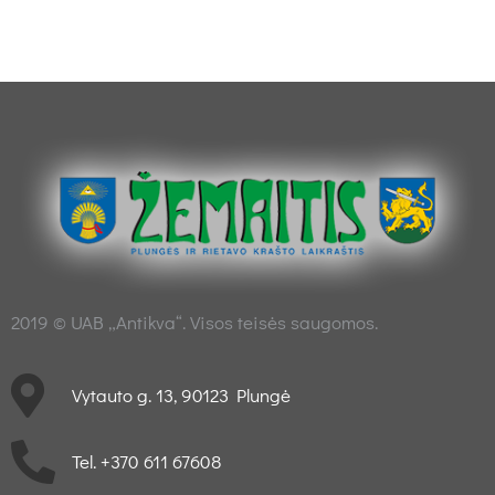
2019 © UAB „Antikva“. Visos teisės saugomos.
Vytauto g. 13, 90123 Plungė
Tel. +370 611 67608