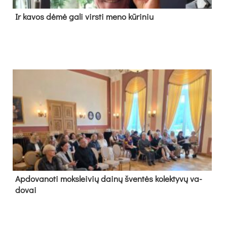
Ir ka­vos dė­mė ga­li virs­ti me­no kū­ri­niu
Ap­do­va­no­ti moks­lei­vių dai­nų šven­tės ko­lek­ty­vų va­
do­vai