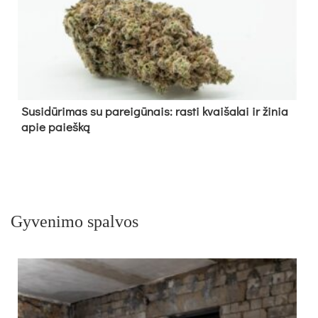
Su­si­dū­ri­mas su pa­rei­gū­nais: ras­ti kvai­ša­lai ir ži­nia
apie paieš­ką
Gyvenimo spalvos