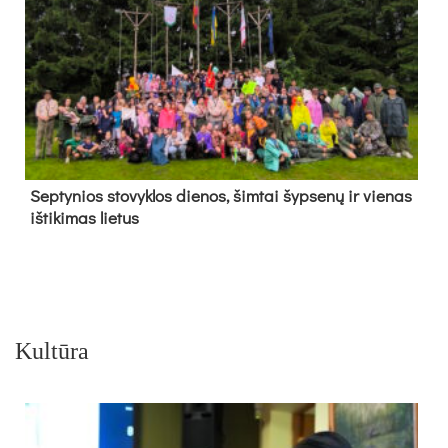
Sep­ty­nios sto­vyk­los die­nos, šim­tai šyp­se­nų ir vie­nas
iš­ti­ki­mas lie­tus
Kultūra