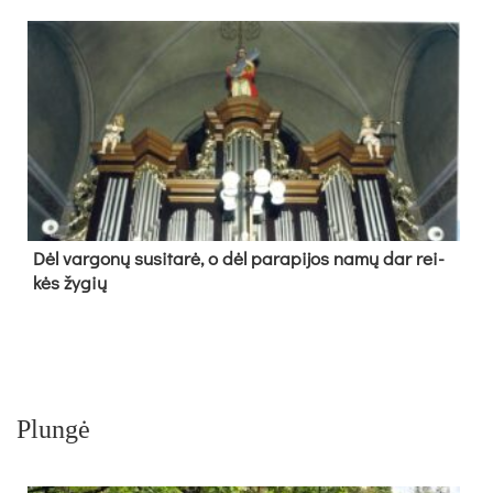
Dėl var­go­nų su­si­ta­rė, o dėl pa­ra­pi­jos na­mų dar rei­
kės žy­gių
Plungė