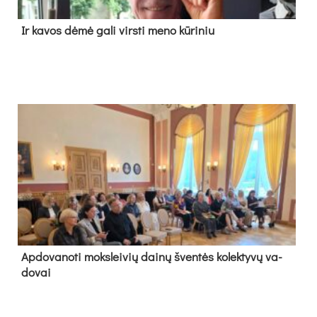
Ir ka­vos dė­mė ga­li virs­ti me­no kū­ri­niu
Ap­do­va­no­ti moks­lei­vių dai­nų šven­tės ko­lek­ty­vų va­
do­vai