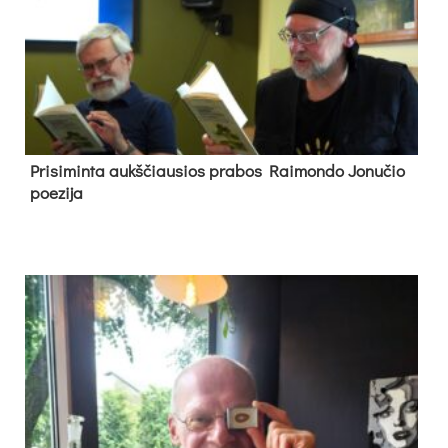
Pri­si­min­ta aukš­čiau­sios pra­bos Rai­mon­do Jo­nu­čio
poe­zi­ja