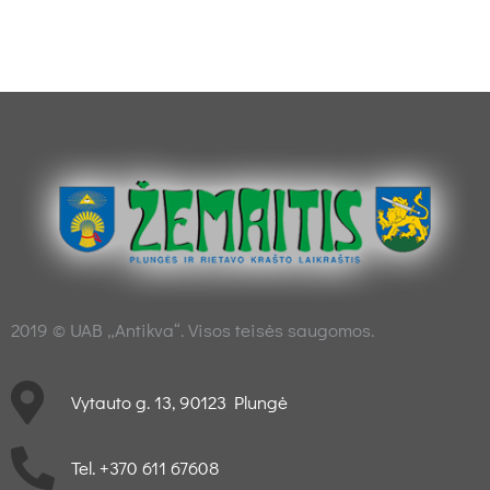
2019 © UAB „Antikva“. Visos teisės saugomos.
Vytauto g. 13, 90123 Plungė
Tel. +370 611 67608