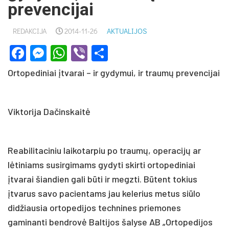
prevencijai
REDAKCIJA
2014-11-26
AKTUALIJOS
Facebook
Messenger
WhatsApp
Viber
Share
Ortopediniai įtvarai – ir gydymui, ir traumų prevencijai
Viktorija Dačinskaitė
Reabilitaciniu laikotarpiu po traumų, operacijų ar
lėtiniams susirgimams gydyti skirti ortopediniai
įtvarai šiandien gali būti ir megzti. Būtent tokius
įtvarus savo pacientams jau kelerius metus siūlo
didžiausia ortopedijos technines priemones
gaminanti bendrovė Baltijos šalyse AB „Ortopedijos