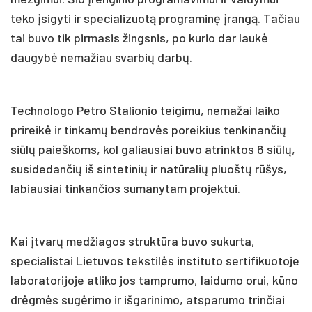
teko įsigyti ir specializuotą programinę įrangą. Tačiau
tai buvo tik pirmasis žingsnis, po kurio dar laukė
daugybė nemažiau svarbių darbų.
Technologo Petro Stalionio teigimu, nemažai laiko
prireikė ir tinkamų bendrovės poreikius tenkinančių
siūlų paieškoms, kol galiausiai buvo atrinktos 6 siūlų,
susidedančių iš sintetinių ir natūralių pluoštų rūšys,
labiausiai tinkančios sumanytam projektui.
Kai įtvarų medžiagos struktūra buvo sukurta,
specialistai Lietuvos tekstilės instituto sertifikuotoje
laboratorijoje atliko jos tamprumo, laidumo orui, kūno
drėgmės sugėrimo ir išgarinimo, atsparumo trinčiai