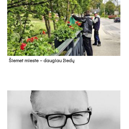
Šie­met mies­te – dau­giau žie­dų