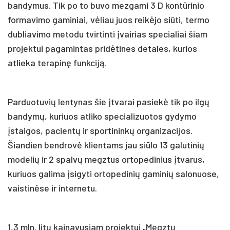
bandymus. Tik po to buvo mezgami 3 D kontūrinio
formavimo gaminiai, vėliau juos reikėjo siūti, termo
dubliavimo metodu tvirtinti įvairias specialiai šiam
projektui pagamintas pridėtines detales, kurios
atlieka terapinę funkciją.
Parduotuvių lentynas šie įtvarai pasiekė tik po ilgų
bandymų, kuriuos atliko specializuotos gydymo
įstaigos, pacientų ir sportininkų organizacijos.
Šiandien bendrovė klientams jau siūlo 13 galutinių
modelių ir 2 spalvų megztus ortopedinius įtvarus,
kuriuos galima įsigyti ortopedinių gaminių salonuose,
vaistinėse ir internetu.
1,3 mln. litų kainavusiam projektui „Megztų