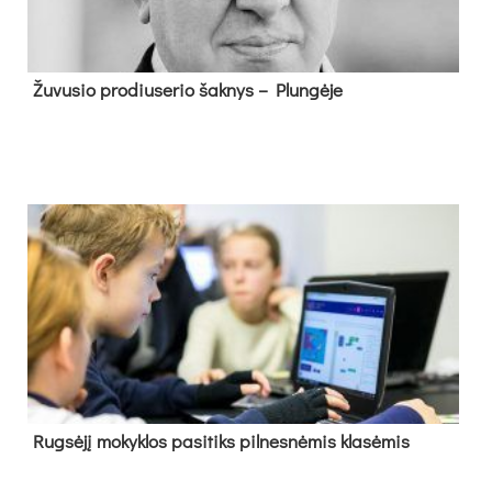
Žu­vu­sio pro­diu­se­rio šak­nys – Plun­gė­je
Rug­sė­jį mo­kyk­los pa­si­tiks pil­nes­nė­mis kla­sė­mis