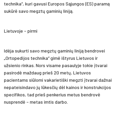
technika“, kuri gavusi Europos Sąjungos (ES) paramą
sukūrė savo megztų gaminių liniją.
Lietuvoje – pirmi
Idėja sukurti savo megztų gaminių liniją bendrovei
„Ortopedijos technika“ gimė ištyrus Lietuvos ir
užsienio rinkas. Nors visame pasaulyje tokie įtvarai
pasirodė maždaug prieš 20 metų, Lietuvos
pacientams siūlomi vakarietiški megzti įtvarai dažnai
nepateisindavo jų lūkesčių dėl kainos ir konstrukcijos
specifikos, tad prieš penkerius metus bendrovė
nusprendė – metas imtis darbo.