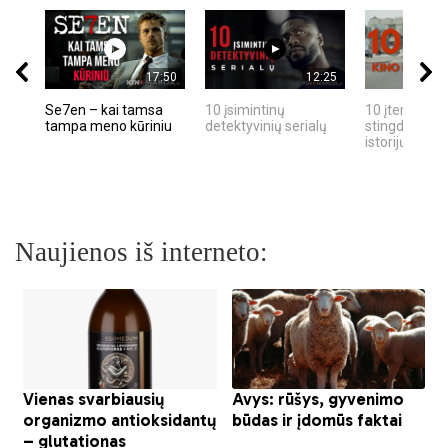
17:50
12:25
Se7en – kai tamsa
10 įsimintinų
10 įtemptų, k
tampa meno kūriniu
detektyvinių serialų
stingdančių k
istorijų
Naujienos iš interneto: