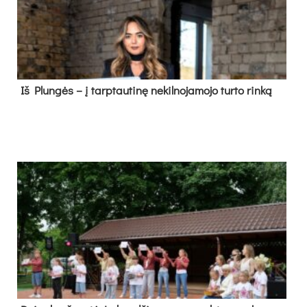
Iš Plungės – į tarptautinę nekilnojamojo turto rinką