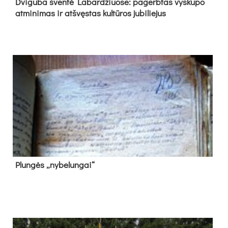
Dvi­gu­ba šven­tė La­bar­džiuo­se: pa­gerb­tas vys­ku­po
at­mi­ni­mas ir at­švęs­tas kul­tū­ros ju­bi­lie­jus
Plun­gės „ny­be­lun­gai“