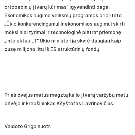
ortopedinių įtvarų kūrimas“ įgyvendinti pagal
Ekonomikos augimo veiksmų programos prioriteto
„Ūkio konkurencingumui ir ekonomikos augimui skirti
moksliniai tyrimai ir technologinė plėtra“ priemonę
„Intelektas LT“ Ūkio ministerija skyrė daugiau kaip
pusę milijono litų iš ES struktūrinių fondų.
Prieš dvejus metus megztą kelio įtvarą varžybų metu
dėvėjo ir krepšininkas Kšyštofas Lavrinovičius.
Vaidoto Grigo nuotr.