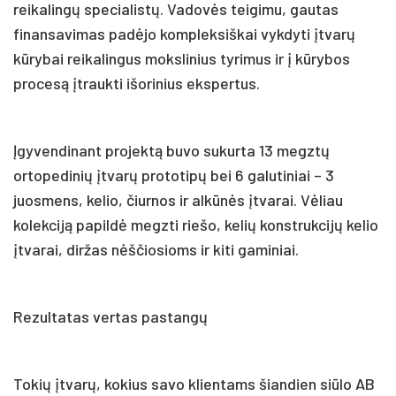
reikalingų specialistų. Vadovės teigimu, gautas
finansavimas padėjo kompleksiškai vykdyti įtvarų
kūrybai reikalingus mokslinius tyrimus ir į kūrybos
procesą įtraukti išorinius ekspertus.
Įgyvendinant projektą buvo sukurta 13 megztų
ortopedinių įtvarų prototipų bei 6 galutiniai – 3
juosmens, kelio, čiurnos ir alkūnės įtvarai. Vėliau
kolekciją papildė megzti riešo, kelių konstrukcijų kelio
įtvarai, diržas nėščiosioms ir kiti gaminiai.
Rezultatas vertas pastangų
Tokių įtvarų, kokius savo klientams šiandien siūlo AB