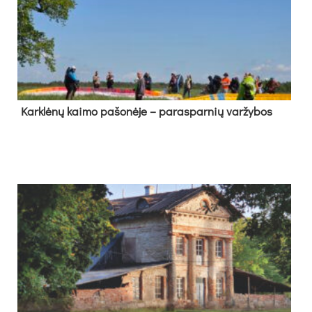
Kark­lė­nų kai­mo pa­šo­nė­je – pa­ras­par­nių var­žy­bos