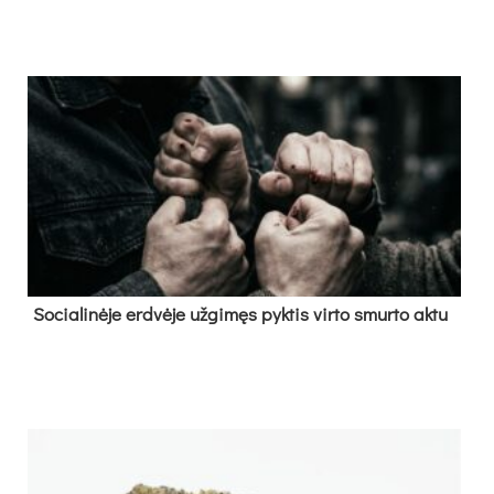
So­cia­li­nė­je erd­vė­je už­gi­męs pyk­tis vir­to smur­to ak­tu