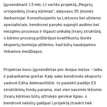
Įgyvendinant 1,3 mln. Lt vertės projektą „Megztų
ortopedinių įtvarų kūrimas“, dalyvavo 35 įmonės
darbuotojai. Konsultuojantis su Lietuvos bei užsienio
specialistais, bendrovei pavyko sujungti audimo bei
mezgimo procesus ir išgauti unikalią įtvarų struktūrą,
o kūrimo procesą prižiūrėjusi kvalifikuotų išorės
ekspertų komisija užtikrino, kad būtų naudojamos
tinkamos medžiagos.
Projektas buvo įgyvendintas per dvejus metus – laiku
ir pakankamai greitai. Kaip sako bendrovės eksporto
vadovė Edita Aleknavičiūtė, to pasiekti padėjo ES
struktūrinių fondų parama, mat vien savomis lėšomis
įtvarų kūrimas būtų užtrukęs gerokai ilgiau, o
bendrovė nebūtų galėjusi į projektą įtraukti tiek