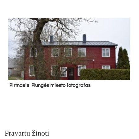
Pir­ma­sis Plun­gės mies­to fo­tog­ra­fas
Pravartu žinoti