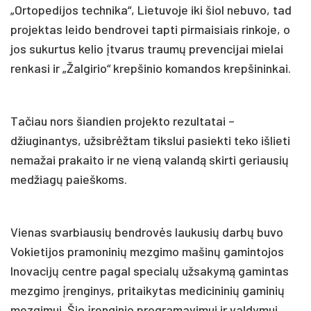
„Ortopedijos technika“, Lietuvoje iki šiol nebuvo, tad
projektas leido bendrovei tapti pirmaisiais rinkoje, o
jos sukurtus kelio įtvarus traumų prevencijai mielai
renkasi ir „Žalgirio“ krepšinio komandos krepšininkai.
Tačiau nors šiandien projekto rezultatai –
džiuginantys, užsibrėžtam tikslui pasiekti teko išlieti
nemažai prakaito ir ne vieną valandą skirti geriausių
medžiagų paieškoms.
Vienas svarbiausių bendrovės laukusių darbų buvo
Vokietijos pramoninių mezgimo mašinų gamintojos
Inovacijų centre pagal specialų užsakymą gamintas
mezgimo įrenginys, pritaikytas medicininių gaminių
mezgimui. Šio įrenginio programavimui ir valdymui