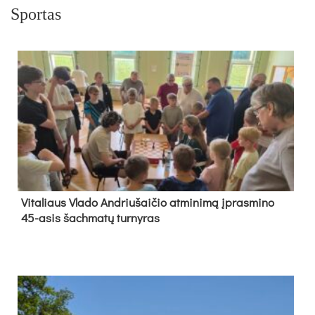
Sportas
Vi­ta­liaus Vla­do And­riu­šai­čio at­mi­ni­mą įpras­mi­no
45-asis šach­ma­tų tur­ny­ras