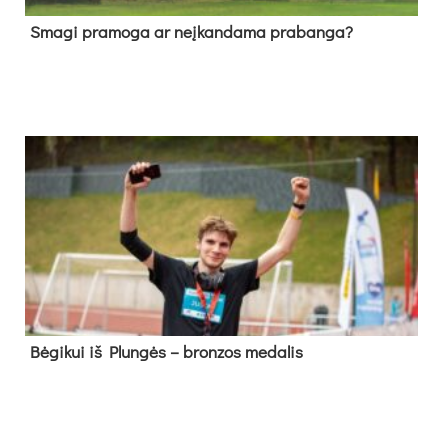
Sma­gi pra­mo­ga ar neį­kan­da­ma pra­ban­ga?
Bė­gi­kui iš Plun­gės – bron­zos me­da­lis