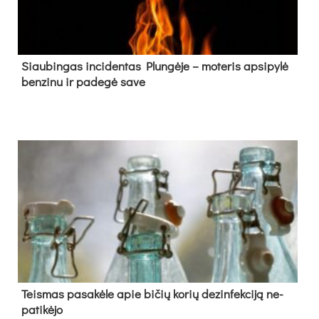
Siau­bin­gas in­ci­den­tas Plun­gė­je – mo­te­ris ap­si­py­lė
ben­zi­nu ir pa­de­gė sa­ve
Teis­mas pa­sa­kė­le apie bi­čių ko­rių de­zin­fek­ci­ją ne­
pa­ti­kė­jo