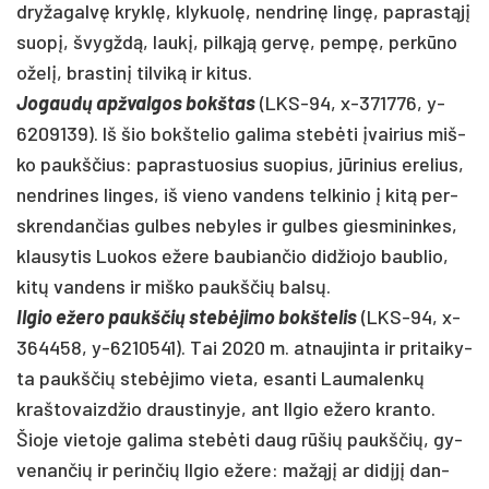
dry­ža­galvę kryklę, kly­kuolę, nend­rinę lingę, pa­prastąjį
suopį, švygždą, laukį, pilkąją gervę, pempę, per­kūno
oželį, bras­tinį til­viką ir kitus.
Jo­gaudų ap­žval­gos bokš­tas
(LKS-94, x-371776, y-
6209139). Iš šio bokš­te­lio ga­li­ma stebė­ti įvai­rius miš­
ko paukš­čius: pa­pras­tuo­sius suo­pius, jūri­nius ere­lius,
nend­ri­nes lin­ges, iš vie­no van­dens tel­ki­nio į kitą per­
skren­dan­čias gul­bes ne­by­les ir gul­bes gies­mi­nin­kes,
klau­sy­tis Luo­kos eže­re bau­bian­čio did­žio­jo baub­lio,
kitų van­dens ir miš­ko paukš­čių balsų.
Il­gio eže­ro paukš­čių stebė­ji­mo bokš­te­lis
(LKS-94, x-
364458, y-6210541). Tai 2020 m. at­nau­jin­ta ir pri­tai­ky­
ta paukš­čių stebė­ji­mo vie­ta, esan­ti Lau­ma­lenkų
kraš­tovaizd­žio draus­ti­ny­je, ant Il­gio eže­ro kran­to.
Šio­je vie­to­je ga­li­ma stebė­ti daug rūšių paukš­čių, gy­
ve­nan­čių ir pe­rin­čių Il­gio eže­re: mažąjį ar didįjį dan­