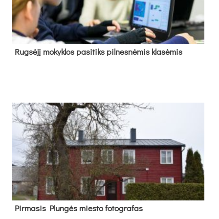
Rug­sė­jį mo­kyk­los pa­si­tiks pil­nes­nė­mis kla­sė­mis
Pir­ma­sis Plun­gės mies­to fo­tog­ra­fas