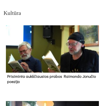
Kultūra
Pri­si­min­ta aukš­čiau­sios pra­bos Rai­mon­do Jo­nu­čio
poe­zi­ja