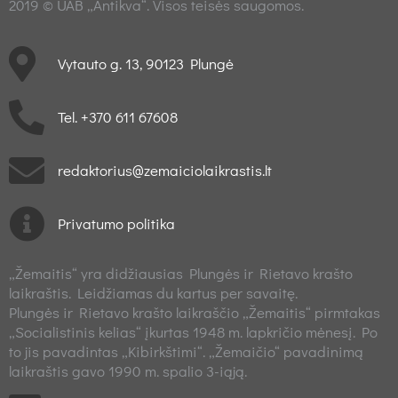
2019 © UAB „Antikva“. Visos teisės saugomos.
Vytauto g. 13, 90123 Plungė
Tel. +370 611 67608
redaktorius@zemaiciolaikrastis.lt
Privatumo politika
„Žemaitis“ yra didžiausias Plungės ir Rietavo krašto
laikraštis. Leidžiamas du kartus per savaitę.
Plungės ir Rietavo krašto laikraščio „Žemaitis“ pirmtakas
„Socialistinis kelias“ įkurtas 1948 m. lapkričio mėnesį. Po
to jis pavadintas „Kibirkštimi“. „Žemaičio“ pavadinimą
laikraštis gavo 1990 m. spalio 3-iąją.