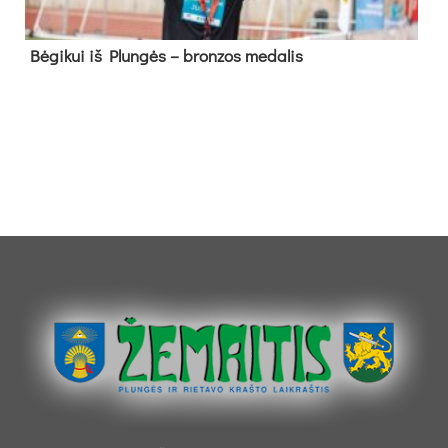
Bė­gi­kui iš Plun­gės – bron­zos me­da­lis