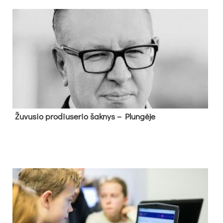
Žu­vu­sio pro­diu­se­rio šak­nys – Plun­gė­je