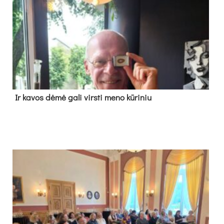
Ir ka­vos dė­mė ga­li virs­ti me­no kū­ri­niu