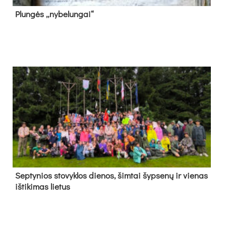
Plun­gės „ny­be­lun­gai“
Sep­ty­nios sto­vyk­los die­nos, šim­tai šyp­se­nų ir vie­nas
iš­ti­ki­mas lie­tus