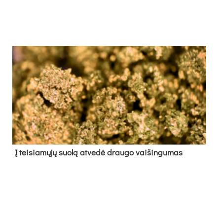
Į tei­sia­mų­jų suo­lą at­ve­dė drau­go vai­šin­gu­mas