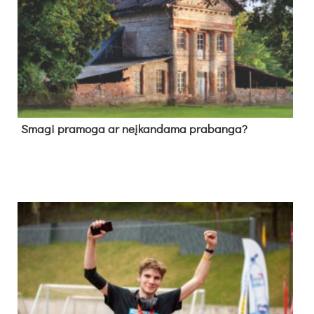
Sma­gi pra­mo­ga ar neį­kan­da­ma pra­ban­ga?