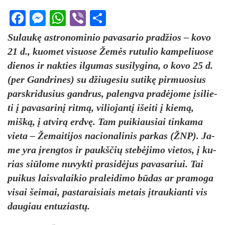
Facebook
Messenger
WhatsApp
Viber
Share
Su­laukę ast­ro­no­mi­nio pa­va­sa­rio pra­džios – ko­vo
21 d., kuo­met vi­suo­se Žemės ru­tu­lio kam­pe­liuo­se
die­nos ir nak­ties il­gu­mas su­si­ly­gi­na, o ko­vo 25 d.
(per Gand­ri­nes) su džiu­ge­siu su­tikę pir­muo­sius
par­skri­du­sius gand­rus, pa­leng­va pra­dėjo­me įsi­lie­
ti į pa­va­sa­rinį ritmą, vi­lio­jantį išei­ti į kiemą,
mišką, į at­virą erdvę. Tam pui­kiau­siai tin­ka­ma
vie­ta – Že­mai­ti­jos na­cio­na­li­nis par­kas (ŽNP). Ja­
me yra įreng­tos ir paukš­čių stebė­ji­mo vie­tos, į ku­
rias siū­lo­me nu­vyk­ti pra­si­dėjus pa­va­sa­riui. Tai
pui­kus lais­va­lai­kio pra­lei­di­mo būdas ar pra­mo­ga
vi­sai šei­mai, pa­sta­rai­siais me­tais įtrau­kian­ti vis
dau­giau en­tu­ziastų.