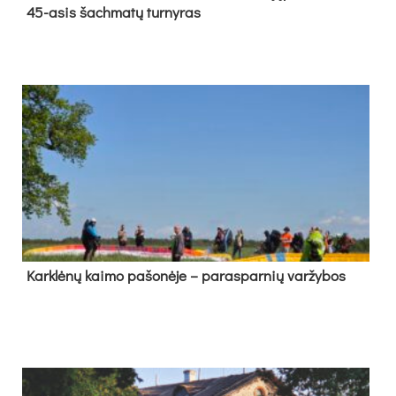
45-asis šach­ma­tų tur­ny­ras
Kark­lė­nų kai­mo pa­šo­nė­je – pa­ras­par­nių var­žy­bos