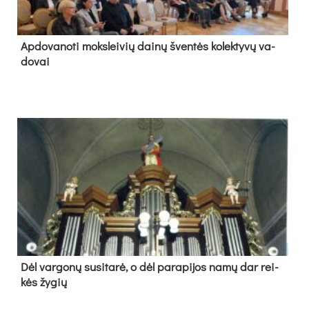
Ap­do­va­no­ti moks­lei­vių dai­nų šven­tės ko­lek­ty­vų va­
do­vai
Dėl var­go­nų su­si­ta­rė, o dėl pa­ra­pi­jos na­mų dar rei­
kės žy­gių