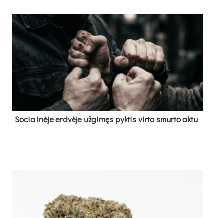
So­cia­li­nė­je erd­vė­je už­gi­męs pyk­tis vir­to smur­to ak­tu