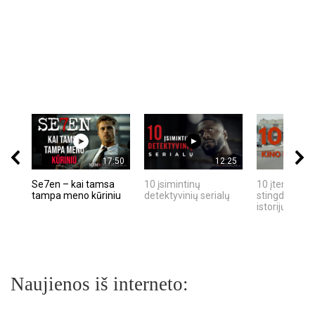
17:50
12:25
Se7en – kai tamsa
10 įsimintinų
10 įtemptų, k
tampa meno kūriniu
detektyvinių serialų
stingdančių k
istorijų
Naujienos iš interneto: