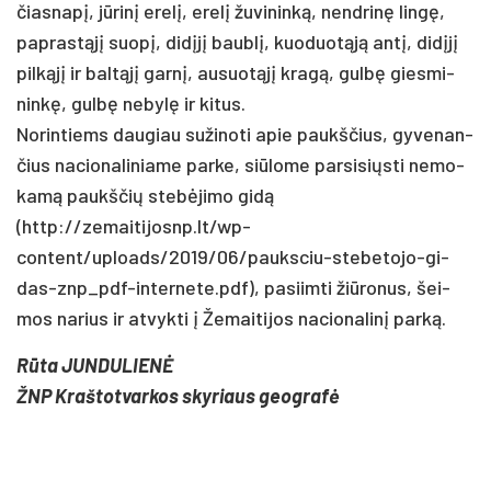
čias­napį, jūrinį erelį, erelį žu­vi­ninką, nend­rinę lingę,
pa­prastąjį suopį, didįjį baublį, kuo­duotąją ant­į, didįjį
pilkąjį ir baltąjį garnį, au­suotąjį kragą, gulbę gies­mi­
ninkę, gulbę ne­bylę ir kitus.
No­rin­tiems dau­giau su­ži­no­ti apie paukš­čius, gy­ve­nan­
čius na­cio­na­li­nia­me par­ke, siū­lo­me par­si­siųs­ti ne­mo­
kamą paukš­čių stebė­ji­mo gidą
(http://zemaitijosnp.lt/wp-
content/uploads/2019/06/pauksciu-ste­be­to­jo-gi­
das-znp_pdf-in­ter­ne­te.pdf), pa­siim­ti žiū­ro­nus, šei­
mos na­rius ir at­vyk­ti į Že­mai­ti­jos na­cio­na­linį par­ką.
Rūta JUN­DU­LIENĖ
ŽNP Kraš­tot­var­kos sky­riaus geog­rafė