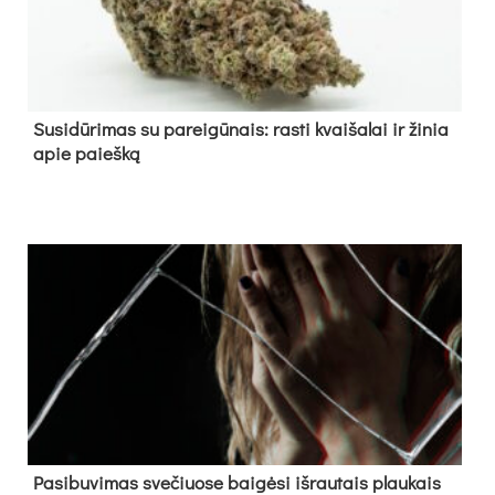
Su­si­dū­ri­mas su pa­rei­gū­nais: ras­ti kvai­ša­lai ir ži­nia
apie paieš­ką
Pa­si­bu­vi­mas sve­čiuo­se bai­gė­si iš­rau­tais plau­kais