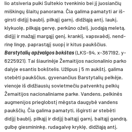
lio at­si­ve­ria pui­ki Sul­te­kio tven­ki­nio bei jį juo­sian­čių
miš­kingų šlaitų pa­no­ra­ma. Čia ga­li­ma pa­ma­ty­ti ar iš­
girs­ti didįjį baublį, pilkąjį garnį, did­žiąją ant­į, laukį,
kly­kuolę, pilkąją gervę, per­kūno oželį, juodąją me­letą,
didįjį ir mažąjį margąjį genį, kranklį, vaps­vaėdį, nend­
rinę lingę, pa­prastąjį suopį ir ki­tus paukš­čius.
Bars­ty­ta­lių ap­žval­gos bokš­tas
(LKS-94, x-367192, y-
6225921). Tai šiau­rinė­je Že­mai­ti­jos na­cio­na­li­nio par­ko
da­ly­je esan­tis bokš­te­lis. Už­li­pus į 5 m aukštį, ga­li­ma
stebė­ti paukš­čius, gy­ve­nan­čius Bars­ty­ta­lių pelkė­je,
vie­no­je iš did­žiau­sių so­viet­me­čiu pa­tvenktų pel­kių
Že­mai­ti­jos na­cio­na­li­nia­me par­ke. Van­dens, pel­kinės
aug­me­ni­jos prie­globstį mėgsta dau­gybė van­dens
paukš­čių. Čia ga­li­ma pa­ma­ty­ti, iš­girs­ti ar stebė­ti
didįjį baublį, pilkąjį ir didįjį baltąjį garnį, baltąjį gandrą,
gulbę gies­mi­ninkę, ru­da­galvę kryklę, did­žiąją ant­į,