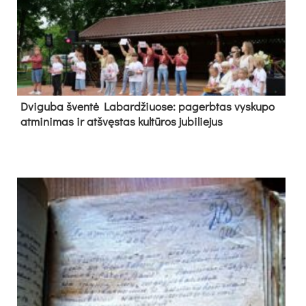
Dvi­gu­ba šven­tė La­bar­džiuo­se: pa­gerb­tas vys­ku­po
at­mi­ni­mas ir at­švęs­tas kul­tū­ros ju­bi­lie­jus