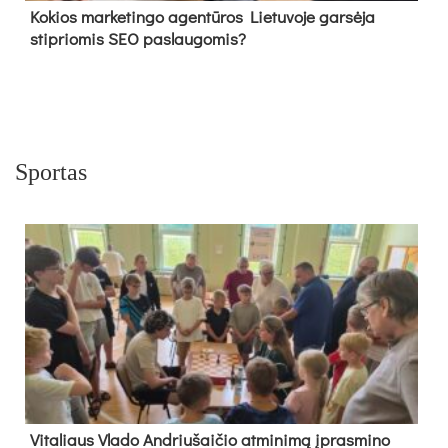
Kokios marketingo agentūros Lietuvoje garsėja
stipriomis SEO paslaugomis?
Sportas
Vi­ta­liaus Vla­do And­riu­šai­čio at­mi­ni­mą įpras­mi­no