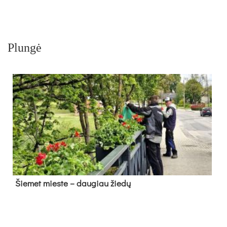
Plungė
Šie­met mies­te – dau­giau žie­dų