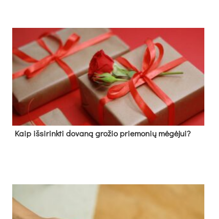
Kaip išsirinkti dovaną grožio priemonių mėgėjui?