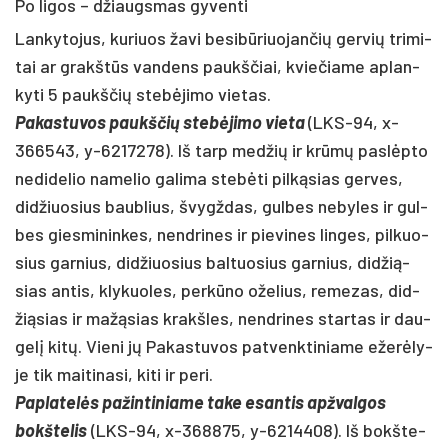
Po ligos – džiaugsmas gyventi
Lan­ky­to­jus, ku­riuos ža­vi be­si­būriuo­jan­čių ger­vių tri­mi­
tai ar grakštūs van­dens paukš­čiai, kvie­čia­me ap­lan­
ky­ti 5 paukš­čių stebė­ji­mo vie­tas.
Pa­kas­tu­vos paukš­čių stebė­ji­mo vie­ta
(LKS-94, x-
366543, y-6217278). Iš tarp med­žių ir krūmų pa­slėpto
ne­di­de­lio na­me­lio ga­li­ma stebė­ti pilką­sias ger­ves,
did­žiuo­sius baub­lius, švygž­das, gul­bes ne­by­les ir gul­
bes gies­mi­nin­kes, nend­ri­nes ir pie­vi­nes lin­ges, pil­kuo­
sius gar­nius, did­žiuo­sius bal­tuo­sius gar­nius, did­žią­
sias an­tis, kly­kuo­les, per­kūno ože­lius, re­me­zas, did­
žią­sias ir mažą­sias krakš­les, nend­ri­nes star­tas ir dau­
gelį kitų. Vie­ni jų Pa­kas­tu­vos pa­tvenk­ti­nia­me ežerė­ly­
je tik mai­ti­na­si, ki­ti ir pe­ri.
Pap­la­telės pa­žin­ti­nia­me ta­ke esan­tis ap­žval­gos
bokš­te­lis
(LKS-94, x-368875, y-6214408). Iš bokš­te­