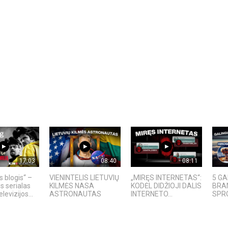
17:03
08:40
08:11
s blogis“ –
VIENINTELIS LIETUVIŲ
„MIRĘS INTERNETAS“:
5 GA
is serialas
KILMĖS NASA
KODĖL DIDŽIOJI DALIS
BRAN
levizijos...
ASTRONAUTAS
INTERNETO...
SPRO