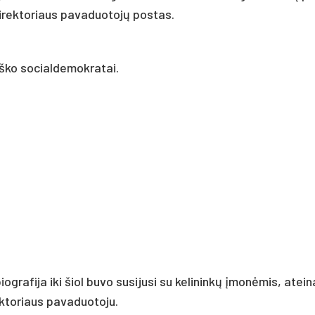
 direktoriaus pavaduotojų postas.
eško socialdemokratai.
afija iki šiol buvo susijusi su kelininkų įmonėmis, atein
ektoriaus pavaduotoju.