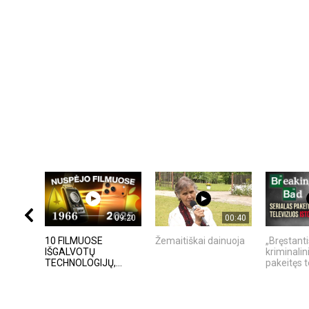
09:20
00:40
10 FILMUOSE
Žemaitiškai dainuoja
„Bręstanti
IŠGALVOTŲ
kriminalin
TECHNOLOGIJŲ,...
pakeitęs te