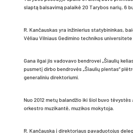
slaptą balsavimą palaikė 20 Tarybos narių, 6 buv
R. Kančauskas yra inžinierius statybininkas, ba
Vėliau Vilniaus Gedimino technikos universitete įg
Gana ilgai jis vadovavo bendrovei „Šiaulių kelias
pusmetį dirbo bendrovės „Šiaulių plentas“ plėtr
generaliniu direktoriumi.
Nuo 2012 metų balandžio iki šiol buvo tėvystės
orkestro muzikantė, muzikos mokytoja.
R. Kančauską į direktoriaus pavaduotojus delegav