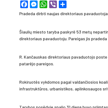
Facebook
Messenger
WhatsApp
Viber
Share
Pradeda dirbti naujas direktoriaus pavaduotoja
Šiaulių miesto taryba paskyrė 53 metų nepart
direktoriaus pavaduotoju. Pareigas jis pradeda e
R. Kančauskas direktoriaus pavaduotojo poste 
patarėjo pareigos.
Rokiruotės vykdomos pagal valdančiosios koalic
infrastruktūros, urbanistikos, aplinkosaugos srit
Tarybos posėdyje spalio 31 dieną buvo priimtas