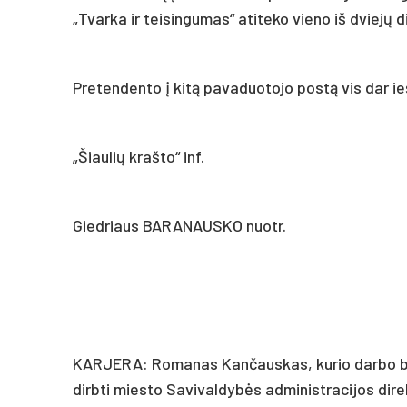
„Tvarka ir teisingumas“ atiteko vieno iš dviejų
Pretendento į kitą pavaduotojo postą vis dar i
„Šiaulių krašto“ inf.
Giedriaus BARANAUSKO nuotr.
KARJERA: Romanas Kančauskas, kurio darbo biogr
dirbti miesto Savivaldybės administracijos dir