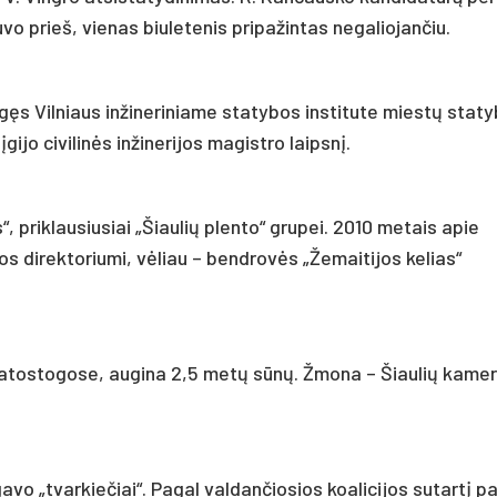
o prieš, vienas biuletenis pripažintas negaliojančiu.
igęs Vilniaus inžineriniame statybos institute miestų staty
ijo civilinės inžinerijos magistro laipsnį.
“, priklausiusiai „Šiaulių plento“ grupei. 2010 metais apie
os direktoriumi, vėliau – bendrovės „Žemaitijos kelias“
 atostogose, augina 2,5 metų sūnų. Žmona – Šiaulių kamer
o „tvarkiečiai“. Pagal valdančiosios koalicijos sutartį par