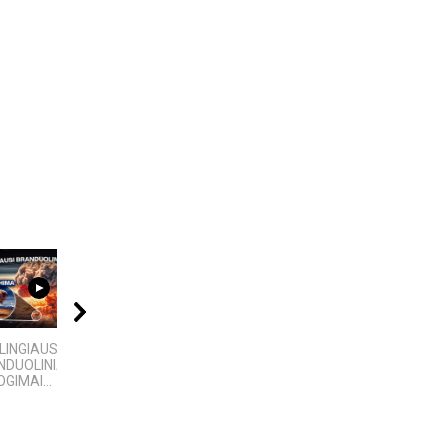
09:20
04:58
04:08
LINGIAUSI
4 Faktai apie
Best places to visit
DUOLINIAI
Antarktidą
Telsiai
GIMAI...