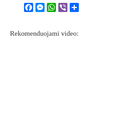
Facebook
Messenger
WhatsApp
Viber
Share
Rekomenduojami video: