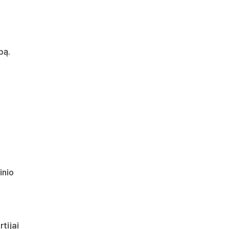
bą.
inio
tijai