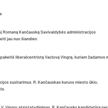
s
inį Romaną Kančauską Savivaldybės administracijos
iti jau nuo šiandien.
pakeitė liberalcentristą Vaclovą Vingrą, kuriam žadamos 
ijos susitarimus. R. Kančauskas kuruos miesto ūkio,
is.
 V. Vingro atsistatydinimas. R. Kančausko kandidatūrą per