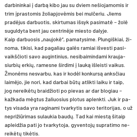
dar­bi­nin­kai į darbą ki­bo jau su dviem ne­šio­ja­mo­mis ir
trim įpras­to­mis žo­liap­jovė­mis bei mul­če­riu. Jiems
pra­dėjus dar­buo­tis, skir­tu­mas iš­syk pa­si­matė – žolė
su­gul­dy­ta bent jau cent­rinė­je mies­to da­ly­je.
Kaip dar­buo­sis „nau­jokė“, pa­ma­ty­si­me. Plun­giš­kiai, ži­
no­ma, ti­ki­si, kad pa­ga­liau galės ra­miai iš­ves­ti pa­si­
vaikš­čio­ti sa­vo au­gin­ti­nius, ne­si­bai­min­da­mi krau­ja­
siur­bių er­kių, ra­mes­ne šir­di­mi į lauką iš­leis­ti vai­kus.
Žmonėms ne­svar­bu, kas ir kodėl kon­kursą anks­čiau
laimė­jo, jie no­ri, kad dar­bai būtų at­lik­ti lai­ku ir taip,
jog ne­reikėtų braid­žio­ti po pie­vas ar dar blo­giau –
kaž­ka­da mėgtus ža­liuo­sius plo­tus ap­lenk­ti. Juk ir pa­
tys vi­sa­da yra ra­gi­na­mi tvar­ky­tis sa­vo te­ri­to­ri­jas, o už
ne­pri­žiū­ri­mas su­lau­kia baudų. Tad kai miestą ši­taip
ap­leid­žia pa­ti jo tvar­ky­to­ja, gy­ven­tojų su­pra­ti­mo ne­
reikėtų tikė­tis.