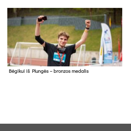
Bė­gi­kui iš Plun­gės – bron­zos me­da­lis