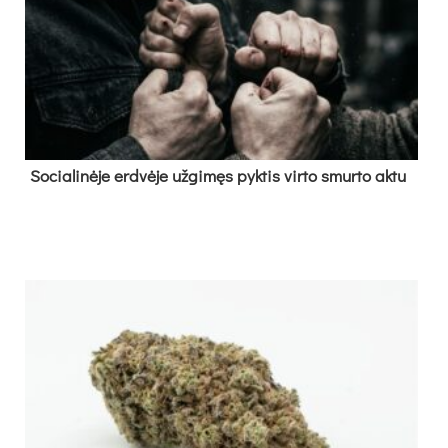
So­cia­li­nė­je erd­vė­je už­gi­męs pyk­tis vir­to smur­to ak­tu