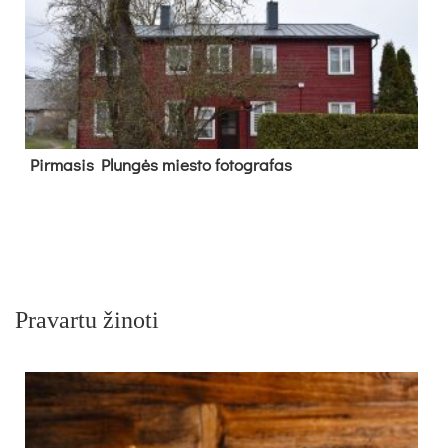
Pir­ma­sis Plun­gės mies­to fo­tog­ra­fas
Pravartu žinoti