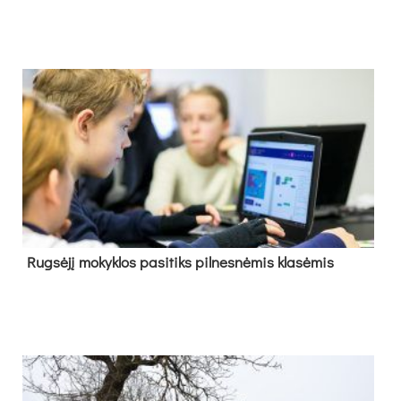
Rug­sė­jį mo­kyk­los pa­si­tiks pil­nes­nė­mis kla­sė­mis