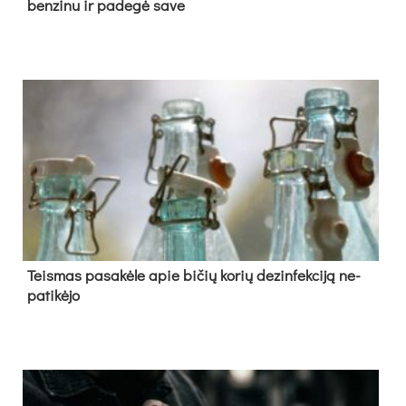
ben­zi­nu ir pa­de­gė sa­ve
Teis­mas pa­sa­kė­le apie bi­čių ko­rių de­zin­fek­ci­ją ne­
pa­ti­kė­jo