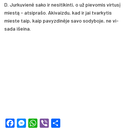
D. Jur­ku­vienė sa­ko ir ne­si­ti­kin­ti, o už pie­vo­mis vir­tusį
miestą – at­si­pra­šo. Aki­vaiz­du, kad ir jai tvar­ky­tis
mies­te taip, kaip pa­vyz­dinė­je sa­vo so­dy­bo­je, ne vi­
sa­da išei­na.
Facebook
Messenger
WhatsApp
Viber
Share