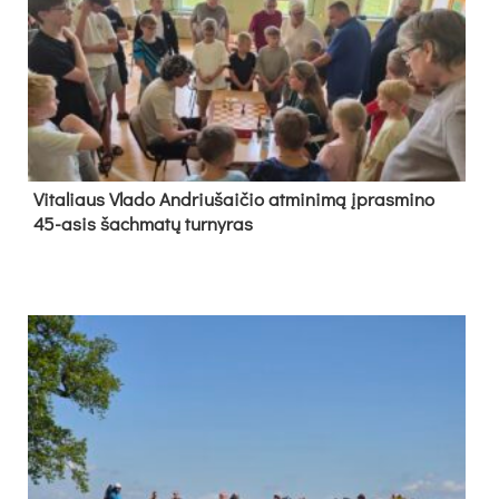
Vi­ta­liaus Vla­do And­riu­šai­čio at­mi­ni­mą įpras­mi­no
45-asis šach­ma­tų tur­ny­ras