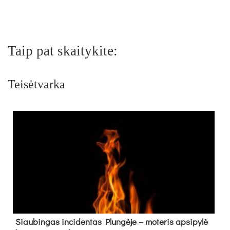
Taip pat skaitykite:
Teisėtvarka
Siau­bin­gas in­ci­den­tas Plun­gė­je – mo­te­ris ap­si­py­lė