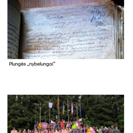
Plun­gės „ny­be­lun­gai“