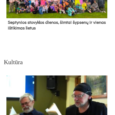
Sep­ty­nios sto­vyk­los die­nos, šim­tai šyp­se­nų ir vie­nas
iš­ti­ki­mas lie­tus
Kultūra