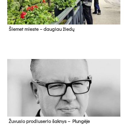
Šie­met mies­te – dau­giau žie­dų
Žu­vu­sio pro­diu­se­rio šak­nys – Plun­gė­je