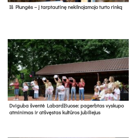
Iš Plungės – į tarptautinę nekilnojamojo turto rinką
Dvi­gu­ba šven­tė La­bar­džiuo­se: pa­gerb­tas vys­ku­po
at­mi­ni­mas ir at­švęs­tas kul­tū­ros ju­bi­lie­jus