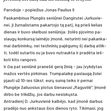
Pa­ro­do­je – po­pie­žius Jo­nas Pau­lius II
Pas­kam­bi­nus Plungės se­niū­nei Dan­gi­ru­tei Jur­ku­vie­
nei, ji žur­na­lis­tams pa­kar­to­jo tą pa­tį, ką prie­š ke­lias
die­nas ir bu­vo skel­bu­si se­niū­ni­ja: žolės pjo­vi­mo pa­
slaugų kon­kursą laimė­jo įmonė, ne­tu­rin­ti nei pa­kan­ka­
mai dar­bi­ninkų, nei tech­ni­nių pa­jėgumų šį darbą at­lik­
ti, todėl su­tar­tis su ja bu­vo nu­trauk­ta ir pra­dėta ieš­
ko­ti ki­to ran­go­vo.
Ir čia pat se­niūnė pra­nešė gerą ži­nią – jau įvyk­dy­tas
ma­žos vertės pir­ki­mas. Trum­pa­laikę pa­slaugą žo­lei
pjau­ti už 10-ies tūkst. eurų sumą teiks ir per­nai
Plungė­je ža­liuo­sius plo­tus šie­na­vu­si „Ra­gu­vilė“. Įmo­nė
dir­bo be trikd­žių, jos dar­bu ne­si­skųsta.
Ant­ra­dienį D. Jur­ku­vienė kalbė­jo, kad įmonė dar­bus
pra­dėjo nuo anks­taus šios die­nos ry­to. Ti­ki­ma­si, jog