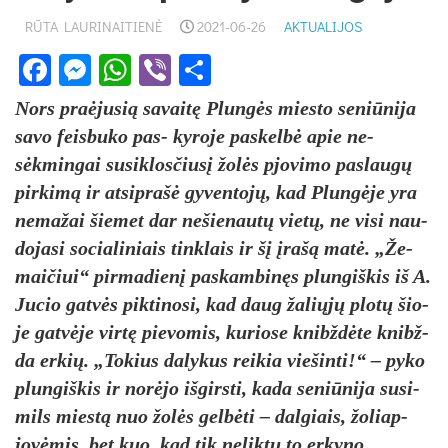
RŪTA LAURINAITIENĖ
2021-06-26
AKTUALIJOS
Facebook
Messenger
WhatsApp
Viber
Share
Nors pra­ėju­sią sa­vaitę Plungės mies­to se­niū­ni­ja
sa­vo feis­bu­ko pa­s- ky­ro­je pa­skelbė apie ne­
sėkmin­gai su­si­klos­čiusį žolės pjo­vi­mo pa­slaugų
pir­kimą ir at­si­prašė gy­ven­tojų, kad Plungė­je yra
ne­ma­žai šie­met dar ne­šie­nautų vietų, ne vi­si nau­
do­ja­si so­cia­li­niais tink­lais ir šį įrašą matė. „Že­
mai­čiui“ pir­ma­dienį pa­skam­binęs plun­giš­kis iš A.
Ju­cio gatvės pik­ti­no­si, kad daug ža­liųjų plotų šio­
je gatvė­je virtę pie­vo­mis, ku­rio­se knibždė­te knibž­
da er­kių. „To­kius da­ly­kus rei­kia vie­šin­ti!“ – py­ko
plun­giš­kis ir norė­jo iš­girs­ti, ka­da se­niū­ni­ja su­si­
mils miestą nuo žolės gelbė­ti – dal­giais, žo­liap­
jovė­mis, bet kuo, kad tik ne­liktų to er­ky­no.