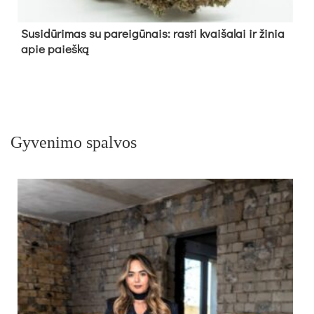
Su­si­dū­ri­mas su pa­rei­gū­nais: ras­ti kvai­ša­lai ir ži­nia
apie paieš­ką
Gyvenimo spalvos