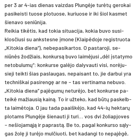
per 3 ar 4-ias die­nas vaiz­das Plungė­je turėtų ge­ro­kai
pa­si­keis­ti tuo­se plo­tuo­se, ku­riuo­se ir iki šiol kas­met
šie­na­vo se­niū­ni­ja.
Rei­kia tikė­tis, kad to­kia si­tua­ci­ja, ko­kia bu­vo su­si­
klos­čiu­si su anks­tes­ne įmo­ne (Klaipė­do­je re­gist­ruo­ta
„Ki­to­kia die­na“), ne­be­pa­si­kar­tos. O pa­sta­ro­ji, se­
niūnės žod­žiais, kon­kursą bu­vo laimė­ju­si „dėl įsta­ty­mo
ne­to­bu­lumų“: kon­kur­se galė­jo da­ly­vau­ti vi­si, norė­ju­
sie­ji teik­ti šias pa­slau­gas, ne­pai­sant to, jie dar­bui yra
tech­niš­kai pa­si­rengę ar ne – tas ver­ti­na­ma ne­bu­vo.
„Ki­to­kia die­na“ pa­jėgumų ne­turė­jo, bet kon­kur­se pa­
teikė ma­žiau­sią kainą. To ir už­te­ko, kad būtų pa­skelb­
ta laimė­to­ja. O jau ta­da paaiškė­jo, kad 44-ių hek­tarų
plo­tams Plungė­je šie­nau­ti ji tu­ri… vos dvi žo­liap­jo­ves
– ne­šio­jamąją ir pa­prastą. Be to, pa­gal kon­kur­so sąly­
gas žolę ji turė­jo mul­čiuo­ti, bet ka­dan­gi to ne­pajėgė,