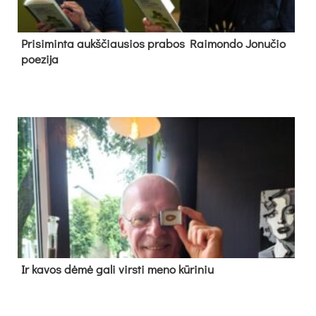
Pri­si­min­ta aukš­čiau­sios pra­bos Rai­mon­do Jo­nu­čio
poe­zi­ja
Ir ka­vos dė­mė ga­li virs­ti me­no kū­ri­niu