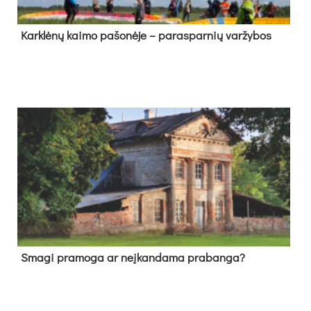
Kark­lė­nų kai­mo pa­šo­nė­je – pa­ras­par­nių var­žy­bos
Sma­gi pra­mo­ga ar neį­kan­da­ma pra­ban­ga?