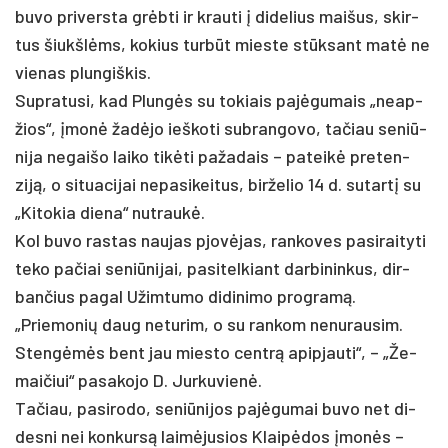
bu­vo pri­vers­ta grėbti ir krau­ti į di­de­lius mai­šus, skir­
tus šiukšlėms, ko­kius turbūt mies­te stūksant matė ne
vie­nas plun­giš­kis.
Sup­ra­tu­si, kad Plungės su to­kiais pa­jėgu­mais „neap­
žios“, įmonė žadė­jo ieš­ko­ti su­bran­go­vo, ta­čiau se­niū­
ni­ja ne­gai­šo lai­ko tikė­ti pa­ža­dais – pa­teikė pre­ten­
ziją, o si­tua­ci­jai ne­pa­si­kei­tus, bir­že­lio 14 d. su­tartį su
„Ki­to­kia die­na“ nu­traukė.
Kol bu­vo ras­tas nau­jas pjovė­jas, ran­ko­ves pa­si­rai­ty­ti
te­ko pa­čiai se­niū­ni­jai, pa­si­tel­kiant dar­bi­nin­kus, dir­
ban­čius pa­gal Užim­tu­mo di­di­ni­mo pro­gramą.
„Prie­mo­nių daug ne­tu­rim, o su ran­kom ne­nu­rau­sim.
Stengėmės bent jau mies­to centrą api­pjau­ti“, – „Že­
mai­čiui“ pa­sa­ko­jo D. Jur­ku­vienė.
Ta­čiau, pa­si­ro­do, se­niū­ni­jos pa­jėgu­mai bu­vo net di­
des­ni nei kon­kursą laimė­ju­sios Klaipė­dos įmonės –