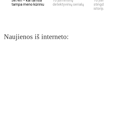
Se7en – kai tamsa
10 įsimintinų
10 įtemptų, k
tampa meno kūriniu
detektyvinių serialų
stingdančių k
istorijų
Naujienos iš interneto: