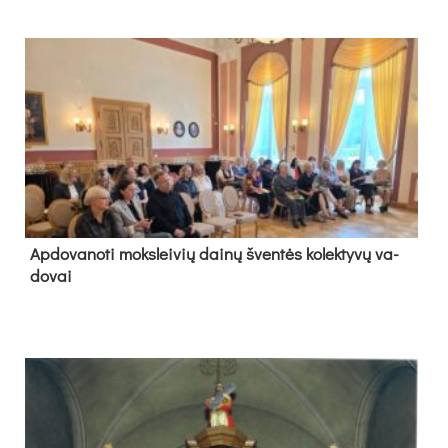
Ap­do­va­no­ti moks­lei­vių dai­nų šven­tės ko­lek­ty­vų va­
do­vai