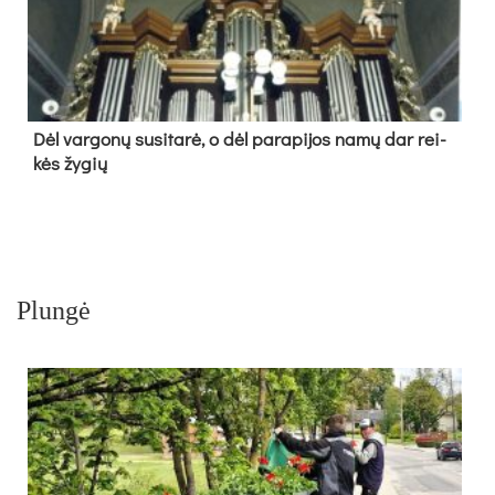
Dėl var­go­nų su­si­ta­rė, o dėl pa­ra­pi­jos na­mų dar rei­
kės žy­gių
Plungė