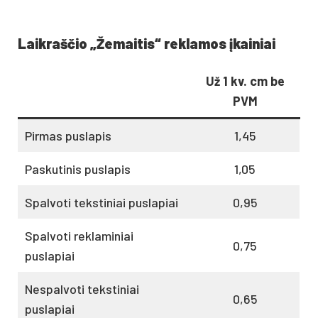
Laikraščio „Žemaitis“
reklamos įkainiai
Už 1 kv. cm be
PVM
Pirmas puslapis
1,45
Paskutinis puslapis
1,05
Spalvoti tekstiniai puslapiai
0,95
Spalvoti reklaminiai
0,75
puslapiai
Nespalvoti tekstiniai
0,65
puslapiai