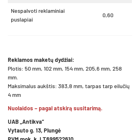
Nespalvoti reklaminiai
0,60
puslapiai
Reklamos maketų dydžiai:
Plotis: 50 mm, 102 mm, 154 mm, 205,6 mm, 258
mm.
Maksimalus aukštis: 383,8 mm, tarpas tarp eilučių
4 mm
Nuolaidos – pagal atskirą susitarimą.
UAB „Antikva“
Vytauto g. 13, Plungė
PVM mok. k. LT699522610,