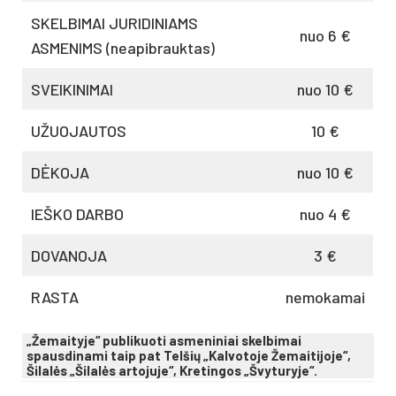
SKELBIMAI JURIDINIAMS
nuo 6 €
ASMENIMS (neapibrauktas)
SVEIKINIMAI
nuo 10 €
UŽUOJAUTOS
10 €
DĖKOJA
nuo 10 €
IEŠKO DARBO
nuo 4 €
DOVANOJA
3 €
RASTA
nemokamai
„Žemaityje“ publikuoti asmeniniai skelbimai
spausdinami taip pat Telšių „Kalvotoje Žemaitijoje“,
Šilalės „Šilalės artojuje“, Kretingos „Švyturyje“.