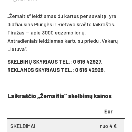
„Žemaitis“ leidžiamas du kartus per savaitę, yra
didžiausias Plungės ir Rietavo krašto laikraštis.
Tiražas — apie 3000 egzempliorių.
Antradieniais leidžiamas kartu su priedu „Vakarų
Lietuva“.
SKELBIMŲ SKYRIAUS TEL.: 0 616 42927.
REKLAMOS SKYRIAUS TEL.: 0 616 42928.
Laikraščio „Žemaitis“ skelbimų kainos
Eur
SKELBIMAI
nuo 4 €