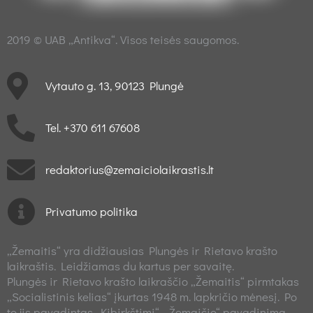
2019 © UAB „Antikva“. Visos teisės saugomos.
Vytauto g. 13, 90123 Plungė
Tel. +370 611 67608
redaktorius@zemaiciolaikrastis.lt
Privatumo politika
„Žemaitis“ yra didžiausias Plungės ir Rietavo krašto
laikraštis. Leidžiamas du kartus per savaitę.
Plungės ir Rietavo krašto laikraščio „Žemaitis“ pirmtakas
„Socialistinis kelias“ įkurtas 1948 m. lapkričio mėnesį. Po
to jis pavadintas „Kibirkštimi“. „Žemaičio“ pavadinimą