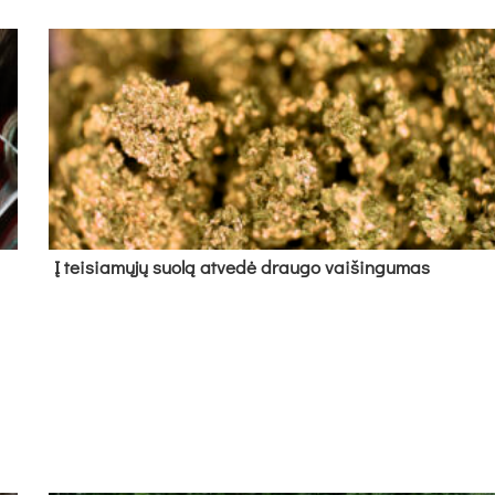
Į tei­sia­mų­jų suo­lą at­ve­dė drau­go vai­šin­gu­mas