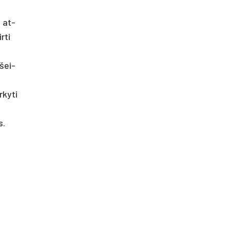
u at­
­ti
 šei­
ky­ti
s.