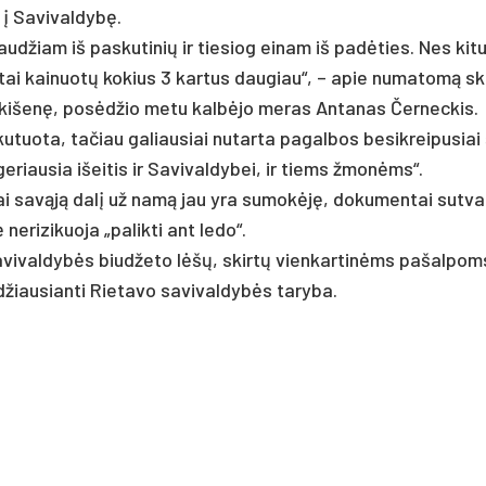
 į Sa­vi­val­dybę.
paud­žiam iš pa­sku­ti­nių ir tie­siog ei­nam iš pa­dėties. Nes ki­t
tai kai­nuotų ko­kius 3 kar­tus dau­giau“, – apie nu­ma­tomą skir
 ki­šenę, po­sėdžio me­tu kalbė­jo me­ras An­ta­nas Čer­nec­kis.
tuo­ta, ta­čiau ga­liau­siai nu­tar­ta pa­gal­bos be­si­krei­pu­siai
e­riau­sia išei­tis ir Sa­vi­val­dy­bei, ir tiems žmonėms“.
iai savąją dalį už namą jau yra su­mokėję, do­ku­men­tai su­tvar­
­ri­zi­kuo­ja „pa­lik­ti ant le­do“.
Sa­vi­val­dybės biud­že­to lėšų, skirtų vien­kar­tinėms pa­šal­pom
žiau­sian­ti Rie­ta­vo sa­vi­val­dybės ta­ry­ba.