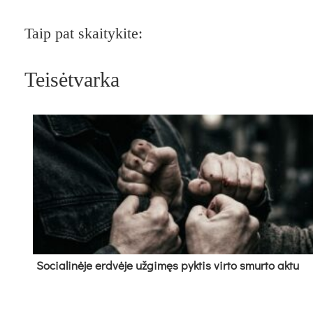
Taip pat skaitykite:
Teisėtvarka
So­cia­li­nė­je erd­vė­je už­gi­męs pyk­tis vir­to smur­to ak­tu