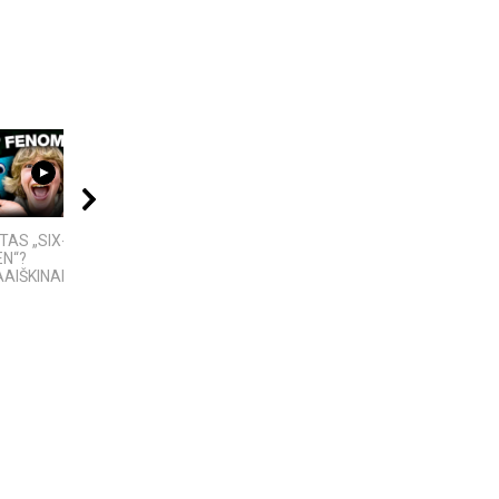
08:01
45:42
04:08
TAS „SIX-
A Place of Peace and
Best places to visit
EN“?
Power | Hill of Crosses
Telsiai
AIŠKINAMAS...
2025 | Šiauliai