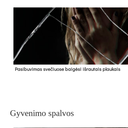
Pa­si­bu­vi­mas sve­čiuo­se bai­gė­si iš­rau­tais plau­kais
Gyvenimo spalvos