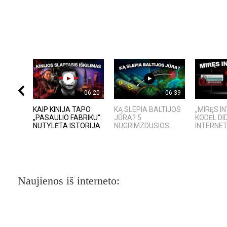
06:20
06:39
KAIP KINIJA TAPO
KĄ SLEPIA BALTIJOS
„MIRĘS I
„PASAULIO FABRIKU“:
JŪRA? 5
KODĖL DID
NUTYLĖTA ISTORIJA
NUGRIMZDUSIOS...
INTERNET
Naujienos iš interneto: