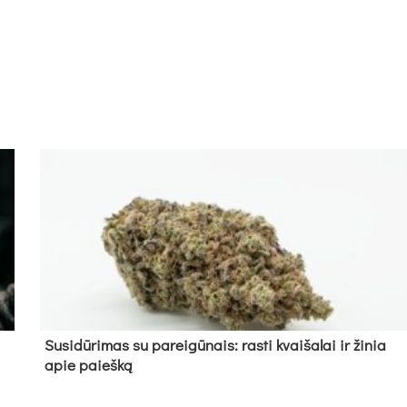
Su­si­dū­ri­mas su pa­rei­gū­nais: ras­ti kvai­ša­lai ir ži­nia
apie paieš­ką