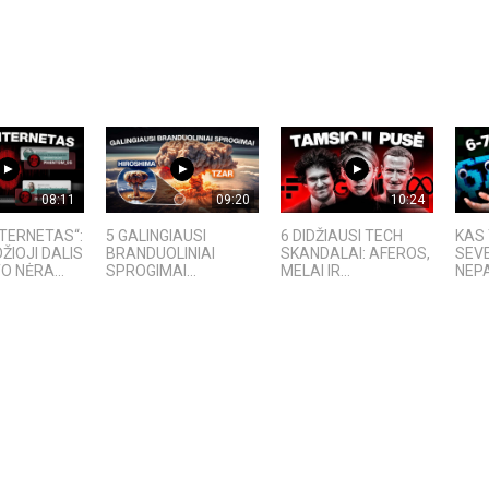
08:11
09:20
10:24
NTERNETAS“:
5 GALINGIAUSI
6 DIDŽIAUSI TECH
KAS 
ŽIOJI DALIS
BRANDUOLINIAI
SKANDALAI: AFEROS,
SEV
O NĖRA...
SPROGIMAI...
MELAI IR...
NEPA