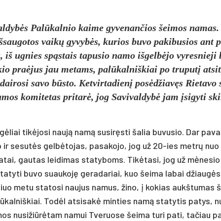
­val­dybės Palū­kal­nio kai­me gy­ve­nan­čios šei­mos na­mas.
­sau­go­tos vaikų gy­vybės, ku­rios bu­vo pa­ki­bu­sios ant 
 ug­nies spąstais ta­pu­sio na­mo iš­gelbė­jo vy­res­nie­ji
io pra­ėjus jau me­tams, palū­kal­niš­kiai po tru­putį at­si­t
­ro­si sa­vo būsto. Ket­vir­ta­dienį po­sėdžiavęs Rie­ta­vo s
a­mos ko­mi­te­tas pri­tarė, jog Sa­vi­val­dybė jam įsi­gy­ti sk
­liai tikė­jo­si naują namą su­si­ręsti ša­lia bu­vu­sio. Dar pa­va
­ko ir se­sutės gelbė­to­jas, pa­sa­ko­jo, jog už 20-ies metrų nuo
a­tai, gau­tas lei­di­mas sta­ty­boms. Tikė­ta­si, jog už mėne­sio 
­ty­ti bu­vo suau­koję ge­ra­da­riai, kuo šei­ma la­bai džiaugė­s
šiuo me­tu sta­to­si nau­jus na­mus, ži­no, į ko­kias aukš­tu­mas
ū­kal­niš­kiai. Todėl at­si­sakė min­ties namą sta­ty­tis pa­tys, n
os nu­si­žiūrė­tam na­mui Tve­ruo­se šei­ma tu­ri pa­ti, ta­čiau 