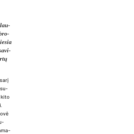
plau­
 bro­
ie­sia
a­vi­
irtų
­sarį
 su­
ki­to
i.
 šovė
u­
pa­ma­