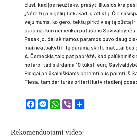
čiu­si, kad jos neuž­teks, pra­šy­ti li­ku­sios kreipė­si
„Nėra tų pi­nigė­lių tiek, kad jų at­liktų. Čia su­si­s
ve­ju mums, ko ge­ro, tektų pirk­ti visą tą būstą ir 
pa­ramą, ku­ri ne­men­kai pa­tuš­tins Sa­vi­val­dybės
Pa­sak jo, dėl ski­ria­mos pa­ra­mos bu­vo daug dis­ku­
mai neat­sa­ky­ti ir tą pa­ramą skir­ti, mat „tai bus g
A. Čer­nec­kis taip pat pa­brėžė, kad palū­kal­niš­k
no­ta­ro, tad skir­da­ma 10 tūkst. eurų Sa­vi­val­dybė ne
Pi­ni­gai palū­kal­niš­kiams pa­rem­ti bus paim­ti iš 
Tie­sa, tam dar turės pri­tar­ti ket­vir­ta­dienį po­sėd
Facebook
Messenger
WhatsApp
Viber
Share
Rekomenduojami video: