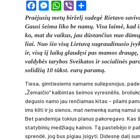
Facebook
Messenger
WhatsApp
Viber
Share
Praė­ju­sių metų bir­želį su­degė Rie­ta­vo sa­vi
Gau­si šei­ma li­ko be namų. Vi­sa laimė, kad iš
ko, mat du vai­kus, jau dūstan­čius nuo dūmų, iš
liai. Nuo šio visą Lie­tuvą su­grau­di­nu­sio įvy­k
ir, visą šį laiką glaudę­si pas ma­mos draugę, dai
val­dybės ta­ry­bos Svei­ka­tos ir so­cia­linės pa­r
so­lid­žią 10 tūkst. eurų pa­ramą.
Tie­sa, gim­tie­siems na­mams su­lieps­no­jus, pa­degė
„Že­mai­čio“ kal­bin­tas šei­mos vy­resnė­lis, bro­liu
de­gu­sio na­mo jau ren­čia­mas ki­tas – pi­la­mi pa­m
ims kil­ti ir jo sie­nos, mat ne­menką sumą na­mui sta
Bet pan­de­mi­ja to­kius pla­nus pa­ko­re­ga­vo. Kas 
sta­ty­bi­nių med­žiagų kai­nos. Tą pa­stebė­jo ir pal
sprendė, jog bus pi­giau įsi­gy­ti. Di­desnę dalį su­m