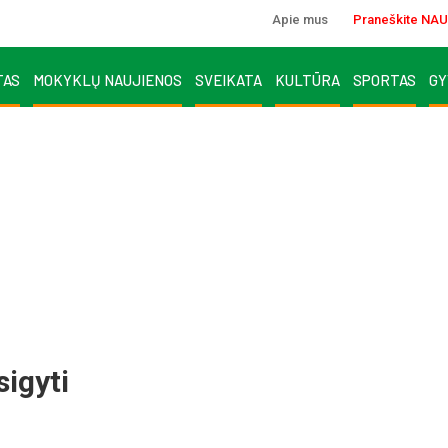
Apie mus
Praneškite NAU
TAS
MOKYKLŲ NAUJIENOS
SVEIKATA
KULTŪRA
SPORTAS
GY
sigyti