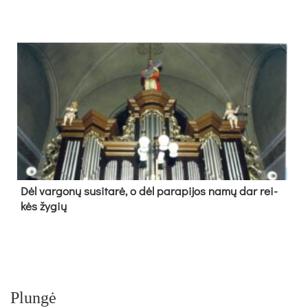
Dėl var­go­nų su­si­ta­rė, o dėl pa­ra­pi­jos na­mų dar rei­
kės žy­gių
Plungė