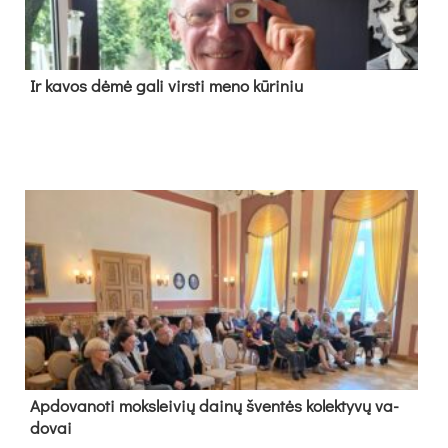
Ir ka­vos dė­mė ga­li virs­ti me­no kū­ri­niu
Ap­do­va­no­ti moks­lei­vių dai­nų šven­tės ko­lek­ty­vų va­
do­vai