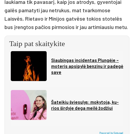
laukiama tik pavasarį, kaip jos atrodys, gyventojai
galės pamatyti jau netrukus, mat tvarkomose
Laisvės, Rietavo ir Minijos gatvėse tokios stotelės
bus įrengtos pačios pirmosios ir jau artimiausiu metu.
Taip pat skaitykite
Siau­bin­gas in­ci­den­tas Plun­gė­je –
mo­te­ris ap­si­py­lė ben­zi­nu ir pa­de­gė
sa­ve
Ša­tei­kių švie­su­lys: mo­ky­to­ja, ku­
rios šir­dy­je de­ga mei­lė žo­džiui
Powered by Setupad