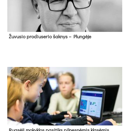
Žu­vu­sio pro­diu­se­rio šak­nys – Plun­gė­je
Rug­sė­jį mo­kyk­los pa­si­tiks pil­nes­nė­mis kla­sė­mis