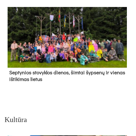
Sep­ty­nios sto­vyk­los die­nos, šim­tai šyp­se­nų ir vie­nas
iš­ti­ki­mas lie­tus
Kultūra