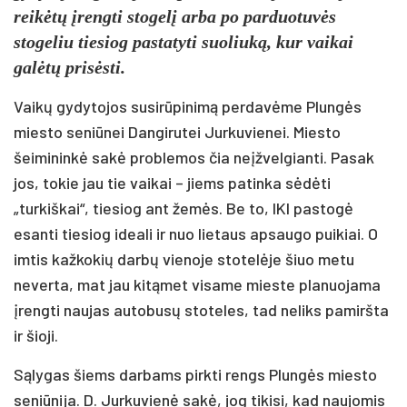
reikėtų įrengti stogelį arba po parduotuvės
stogeliu tiesiog pastatyti suoliuką, kur vaikai
galėtų prisėsti.
Vaikų gydytojos susirūpinimą perdavėme Plungės
miesto seniūnei Dangirutei Jurkuvienei. Miesto
šeimininkė sakė problemos čia neįžvelgianti. Pasak
jos, tokie jau tie vaikai – jiems patinka sėdėti
„turkiškai“, tiesiog ant žemės. Be to, IKI pastogė
esanti tiesiog ideali ir nuo lietaus apsaugo puikiai. O
imtis kažkokių darbų vienoje stotelėje šiuo metu
neverta, mat jau kitąmet visame mieste planuojama
įrengti naujas autobusų stoteles, tad neliks pamiršta
ir šioji.
Sąlygas šiems darbams pirkti rengs Plungės miesto
seniūnija. D. Jurkuvienė sakė, jog tikisi, kad naujomis