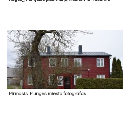
Pir­ma­sis Plun­gės mies­to fo­tog­ra­fas