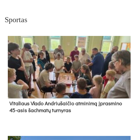
Sportas
Vi­ta­liaus Vla­do And­riu­šai­čio at­mi­ni­mą įpras­mi­no
45-asis šach­ma­tų tur­ny­ras