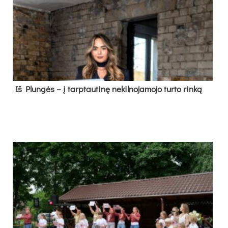
Iš Plungės – į tarptautinę nekilnojamojo turto rinką