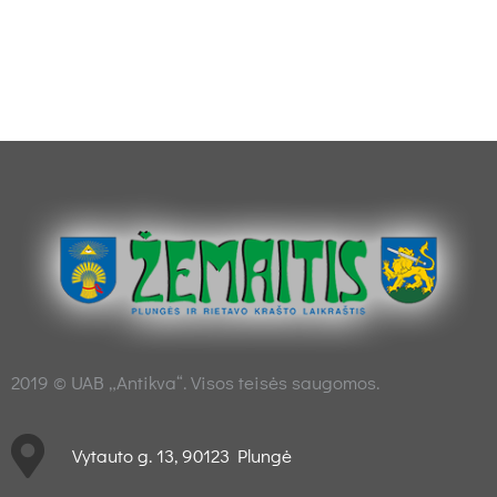
2019 © UAB „Antikva“. Visos teisės saugomos.
Vytauto g. 13, 90123 Plungė