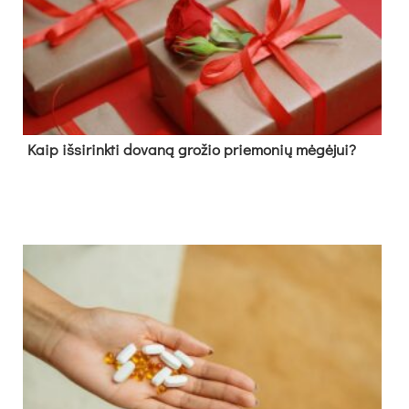
Kaip išsirinkti dovaną grožio priemonių mėgėjui?