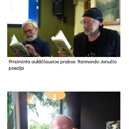
Pri­si­min­ta aukš­čiau­sios pra­bos Rai­mon­do Jo­nu­čio
poe­zi­ja