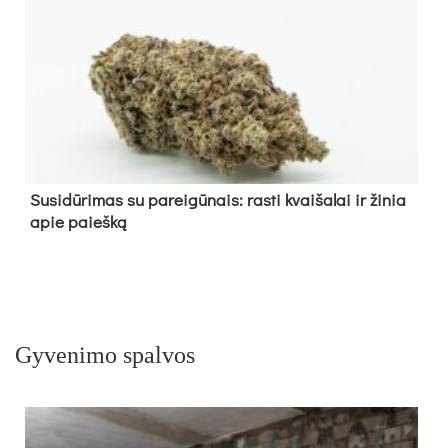
Su­si­dū­ri­mas su pa­rei­gū­nais: ras­ti kvai­ša­lai ir ži­nia
apie paieš­ką
Gyvenimo spalvos