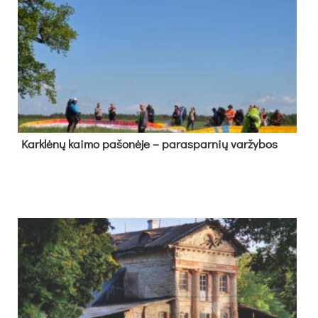
Kark­lė­nų kai­mo pa­šo­nė­je – pa­ras­par­nių var­žy­bos