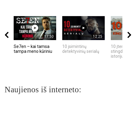
17:50
12:25
Se7en – kai tamsa
10 įsimintinų
10 įtemptų, k
tampa meno kūriniu
detektyvinių serialų
stingdančių k
istorijų
Naujienos iš interneto: