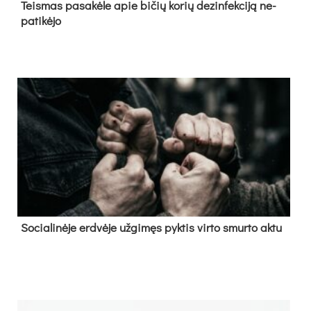
Teis­mas pa­sa­kė­le apie bi­čių ko­rių de­zin­fek­ci­ją ne­
pa­ti­kė­jo
So­cia­li­nė­je erd­vė­je už­gi­męs pyk­tis vir­to smur­to ak­tu