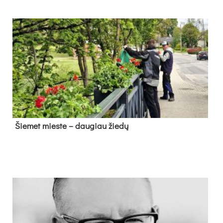
Šie­met mies­te – dau­giau žie­dų