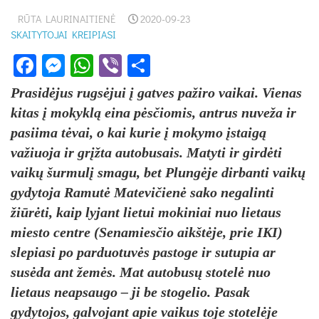
RŪTA LAURINAITIENĖ
2020-09-23
SKAITYTOJAI KREIPIASI
Facebook
Messenger
WhatsApp
Viber
Share
Prasidėjus rugsėjui į gatves pažiro vaikai. Vienas
kitas į mokyklą eina pėsčiomis, antrus nuveža ir
pasiima tėvai, o kai kurie į mokymo įstaigą
važiuoja ir grįžta autobusais. Matyti ir girdėti
vaikų šurmulį smagu, bet Plungėje dirbanti vaikų
gydytoja Ramutė Matevičienė sako negalinti
žiūrėti, kaip lyjant lietui mokiniai nuo lietaus
miesto centre (Senamiesčio aikštėje, prie IKI)
slepiasi po parduotuvės pastoge ir sutupia ar
susėda ant žemės. Mat autobusų stotelė nuo
lietaus neapsaugo – ji be stogelio. Pasak
gydytojos, galvojant apie vaikus toje stotelėje