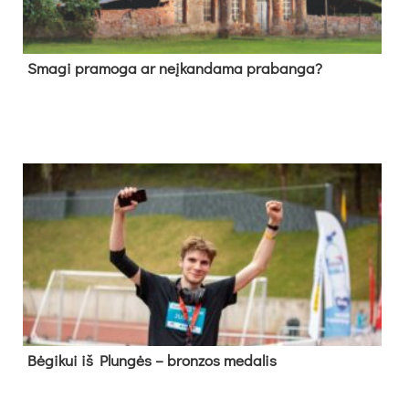
Sma­gi pra­mo­ga ar neį­kan­da­ma pra­ban­ga?
Bė­gi­kui iš Plun­gės – bron­zos me­da­lis