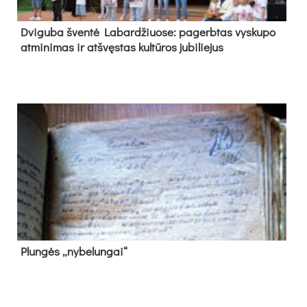
Dvi­gu­ba šven­tė La­bar­džiuo­se: pa­gerb­tas vys­ku­po
at­mi­ni­mas ir at­švęs­tas kul­tū­ros ju­bi­lie­jus
Plun­gės „ny­be­lun­gai“