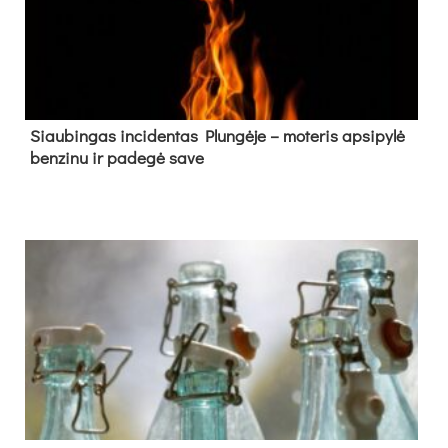
Siau­bin­gas in­ci­den­tas Plun­gė­je – mo­te­ris ap­si­py­lė
ben­zi­nu ir pa­de­gė sa­ve