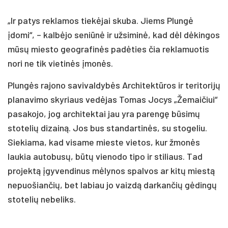
„Ir patys reklamos tiekėjai skuba. Jiems Plungė
įdomi“, – kalbėjo seniūnė ir užsiminė, kad dėl dėkingos
mūsų miesto geografinės padėties čia reklamuotis
nori ne tik vietinės įmonės.
Plungės rajono savivaldybės Architektūros ir teritorijų
planavimo skyriaus vedėjas Tomas Jocys „Žemaičiui“
pasakojo, jog architektai jau yra parengę būsimų
stotelių dizainą. Jos bus standartinės, su stogeliu.
Siekiama, kad visame mieste vietos, kur žmonės
laukia autobusų, būtų vienodo tipo ir stiliaus. Tad
projektą įgyvendinus mėlynos spalvos ar kitų miestą
nepuošiančių, bet labiau jo vaizdą darkančių gėdingų
stotelių nebeliks.