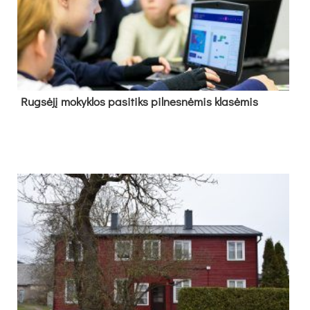
Rug­sė­jį mo­kyk­los pa­si­tiks pil­nes­nė­mis kla­sė­mis