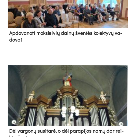
Ap­do­va­no­ti moks­lei­vių dai­nų šven­tės ko­lek­ty­vų va­
do­vai
Dėl var­go­nų su­si­ta­rė, o dėl pa­ra­pi­jos na­mų dar rei­