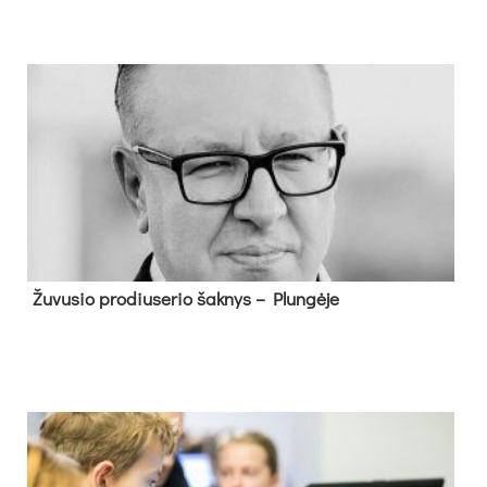
Žu­vu­sio pro­diu­se­rio šak­nys – Plun­gė­je