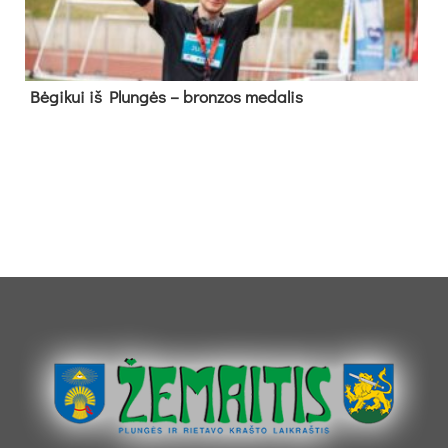
Bė­gi­kui iš Plun­gės – bron­zos me­da­lis