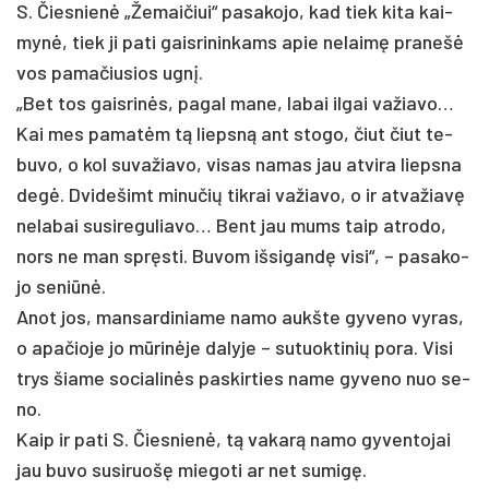
S. Čies­nienė „Že­mai­čiui“ pa­sa­ko­jo, kad tiek ki­ta kai­
mynė, tiek ji pa­ti gais­ri­nin­kams apie ne­laimę pra­nešė
vos pa­ma­čiu­sios ugnį.
„Bet tos gais­rinės, pa­gal ma­ne, la­bai il­gai va­žia­vo…
Kai mes pa­matėm tą liepsną ant sto­go, čiut čiut te­
bu­vo, o kol su­va­žia­vo, vi­sas na­mas jau at­vi­ra lieps­na
degė. Dvi­de­šimt mi­nu­čių tik­rai va­žia­vo, o ir at­va­žiavę
ne­la­bai su­si­re­gu­lia­vo… Bent jau mums taip at­ro­do,
nors ne man spręsti. Bu­vom iš­si­gandę vi­si“, – pa­sa­ko­
jo se­niūnė.
Anot jos, man­sar­di­nia­me na­mo aukš­te gy­ve­no vy­ras,
o apa­čio­je jo mūrinė­je da­ly­je – su­tuok­ti­nių po­ra. Vi­si
trys šia­me so­cia­linės pa­skir­ties na­me gy­ve­no nuo se­
no.
Kaip ir pa­ti S. Čies­nienė, tą va­karą na­mo gy­ven­to­jai
jau bu­vo su­si­ruošę mie­go­ti ar net su­migę.