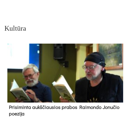
Kultūra
Pri­si­min­ta aukš­čiau­sios pra­bos Rai­mon­do Jo­nu­čio
poe­zi­ja