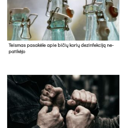
Teis­mas pa­sa­kė­le apie bi­čių ko­rių de­zin­fek­ci­ją ne­
pa­ti­kė­jo