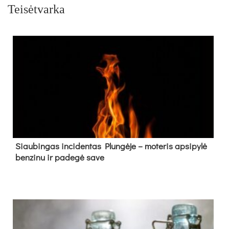
Teisėtvarka
Siau­bin­gas in­ci­den­tas Plun­gė­je – mo­te­ris ap­si­py­lė
ben­zi­nu ir pa­de­gė sa­ve