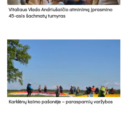
Vi­ta­liaus Vla­do And­riu­šai­čio at­mi­ni­mą įpras­mi­no
45-asis šach­ma­tų tur­ny­ras
Kark­lė­nų kai­mo pa­šo­nė­je – pa­ras­par­nių var­žy­bos