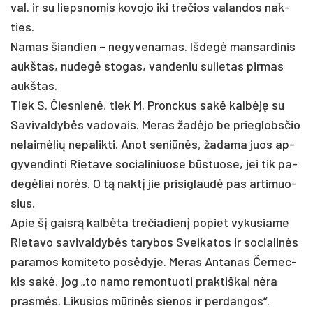
val. ir su lieps­no­mis ko­vo­jo iki tre­čios va­lan­dos nak­
ties.
Na­mas šian­dien – ne­gy­ve­na­mas. Iš­degė man­sar­di­nis
aukš­tas, nu­degė sto­gas, van­de­niu su­lie­tas pir­mas
aukš­tas.
Tiek S. Čies­nienė, tiek M. Pronc­kus sakė kalbėję su
Sa­vi­val­dybės va­do­vais. Me­ras žadė­jo be prie­globs­čio
ne­laimė­lių ne­pa­lik­ti. Anot se­niūnės, ža­da­ma juos ap­
gy­ven­din­ti Rie­ta­ve so­cia­li­niuo­se būstuo­se, jei tik pa­
degė­liai norės. O tą naktį jie pri­si­glaudė pas ar­ti­muo­
sius.
Apie šį gaisrą kalbė­ta tre­čia­dienį po­piet vy­ku­sia­me
Rie­ta­vo sa­vi­val­dybės ta­ry­bos Svei­ka­tos ir so­cia­linės
pa­ra­mos ko­mi­te­to po­sėdy­je. Me­ras An­ta­nas Čer­nec­
kis sakė, jog „to na­mo re­mon­tuo­ti pra­ktiš­kai nėra
pra­smės. Li­ku­sios mūrinės sie­nos ir per­dan­gos“.