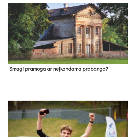
Sma­gi pra­mo­ga ar neį­kan­da­ma pra­ban­ga?