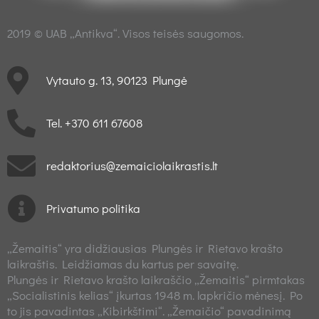
2019 © UAB „Antikva“. Visos teisės saugomos.
Vytauto g. 13, 90123 Plungė
Tel. +370 611 67608
redaktorius@zemaiciolaikrastis.lt
Privatumo politika
„Žemaitis“ yra didžiausias Plungės ir Rietavo krašto
laikraštis. Leidžiamas du kartus per savaitę.
Plungės ir Rietavo krašto laikraščio „Žemaitis“ pirmtakas
„Socialistinis kelias“ įkurtas 1948 m. lapkričio mėnesį. Po
to jis pavadintas „Kibirkštimi“. „Žemaičio“ pavadinimą