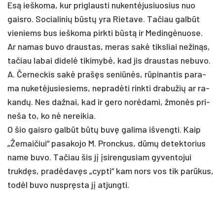
Esą ieš­ko­ma, kur pri­glaus­ti nu­kentė­ju­siuo­sius nuo
gais­ro. So­cia­li­nių būstų yra Rie­ta­ve. Ta­čiau galbūt
vie­niems bus ieš­ko­ma pirk­ti būstą ir Me­dingė­nuo­se.
Ar na­mas bu­vo draus­tas, me­ras sakė tiks­liai ne­žinąs,
ta­čiau la­bai di­delė ti­ki­mybė, kad jis draus­tas ne­bu­vo.
A. Čer­nec­kis sakė pra­šęs se­niūnės, rūpi­nan­tis pa­ra­
ma nu­ketė­ju­sie­siems, ne­pradė­ti rink­ti dra­bu­žių ar ra­
kandų. Nes daž­nai, kad ir ge­ro norė­da­mi, žmonės pri­
ne­ša to, ko nė ne­rei­kia.
O šio gais­ro galbūt būtų buvę ga­li­ma iš­veng­ti. Kaip
„Že­mai­čiui“ pa­sa­ko­jo M. Pronc­kus, dūmų de­tek­to­rius
na­me bu­vo. Ta­čiau šis jį įsi­ren­gu­siam gy­ven­to­jui
trukdęs, pra­dėdavęs „cyp­ti“ kam nors vos tik par­ūkus,
todėl bu­vo nu­spręsta jį at­jung­ti.