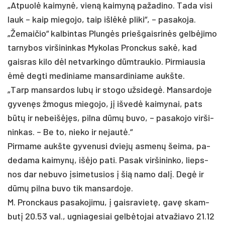
„At­puolė kai­mynė, vieną kai­myną pa­ža­di­no. Ta­da vi­si
lauk – kaip mie­go­jo, taip išlėkė pli­ki“, – pa­sa­ko­ja.
„Že­mai­čio“ kal­bin­tas Plungės prie­šgais­rinės gelbė­ji­mo
tar­ny­bos vir­ši­nin­kas My­ko­las Pronc­kus sakė, kad
gais­ras ki­lo dėl ne­tvar­kin­go dūmtrau­kio. Pir­miau­sia
ėmė deg­ti me­di­nia­me man­sar­di­nia­me aukš­te.
„Tarp man­sar­dos lubų ir sto­go už­si­degė. Man­sar­do­je
gy­venęs žmo­gus mie­go­jo, jį iš­vedė kai­my­nai, pa­ts
būtų ir ne­beišėjęs, pil­na dūmų bu­vo, – pa­sa­ko­jo vir­ši­
nin­kas. – Be to, nie­ko ir ne­jautė.“
Pir­ma­me aukš­te gy­ve­nu­si dviejų as­menų šei­ma, pa­
de­da­ma kai­mynų, išė­jo pa­ti. Pa­sak vir­ši­nin­ko, lieps­
nos dar ne­bu­vo įsi­me­tu­sios į šią na­mo dalį. Degė ir
dūmų pil­na bu­vo tik man­sar­do­je.
M. Pronc­kaus pa­sa­ko­ji­mu, į gais­ra­vietę, gavę skam­
butį 20.53 val., ug­nia­ge­siai gelbė­to­jai at­va­žia­vo 21.12