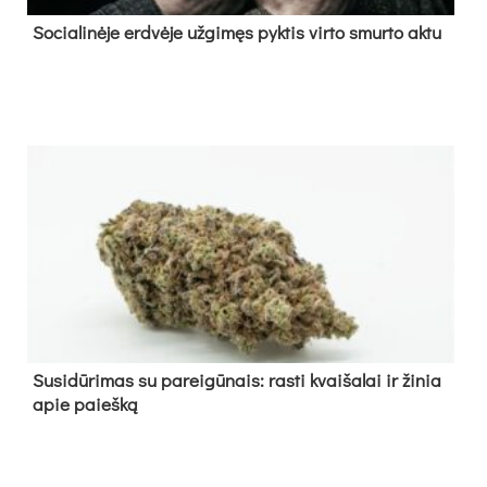
So­cia­li­nė­je erd­vė­je už­gi­męs pyk­tis vir­to smur­to ak­tu
Su­si­dū­ri­mas su pa­rei­gū­nais: ras­ti kvai­ša­lai ir ži­nia
apie paieš­ką