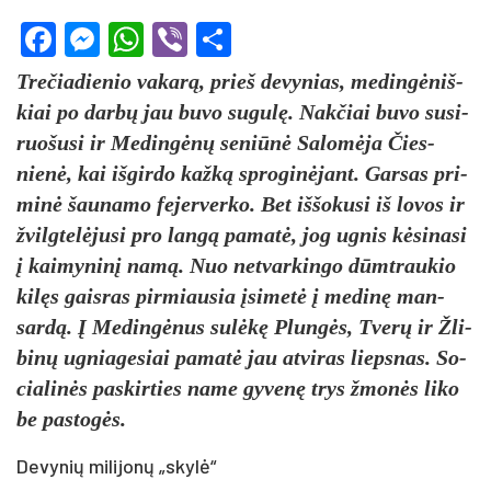
Facebook
Messenger
WhatsApp
Viber
Share
Tre­čia­die­nio va­karą, prie­š de­vy­nias, me­dingė­niš­
kiai po darbų jau bu­vo su­gulę. Nak­čiai bu­vo su­si­
ruo­šu­si ir Me­dingėnų se­niūnė Sa­lomė­ja Čies­
nienė, kai iš­gir­do kažką spro­ginė­jant. Gar­sas pri­
minė šau­na­mo fe­jer­ver­ko. Bet iš­šo­ku­si iš lo­vos ir
žvilg­telė­ju­si pro langą pa­matė, jog ug­nis kėsi­na­si
į kai­my­ninį namą. Nuo ne­tvar­kin­go dūmtrau­kio
kilęs gais­ras pir­miau­sia įsi­metė į me­dinę man­
sardą. Į Me­dingė­nus sulėkę Plungės, Tverų ir Žli­
binų ug­nia­ge­siai pa­matė jau at­vi­ras lieps­nas. So­
cia­linės pa­skir­ties na­me gy­venę trys žmonės li­ko
be pa­stogės.
De­vy­nių mi­li­jo­nų „sky­lė“