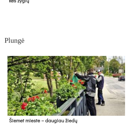
kės žy­gių
Plungė
Šie­met mies­te – dau­giau žie­dų