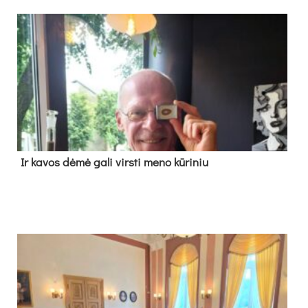
Ir ka­vos dė­mė ga­li virs­ti me­no kū­ri­niu