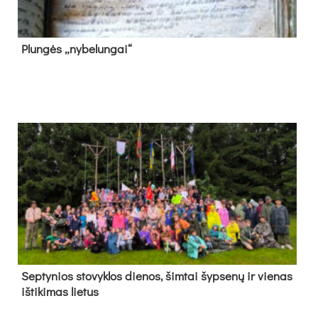
Plun­gės „ny­be­lun­gai“
Sep­ty­nios sto­vyk­los die­nos, šim­tai šyp­se­nų ir vie­nas
iš­ti­ki­mas lie­tus