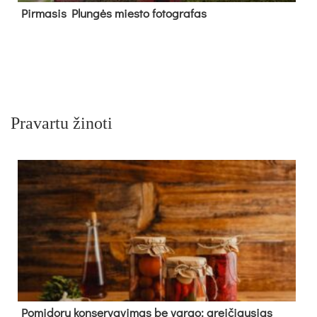
Pir­ma­sis Plun­gės mies­to fo­tog­ra­fas
Pravartu žinoti
Pomidorų konservavimas be vargo: greičiausias