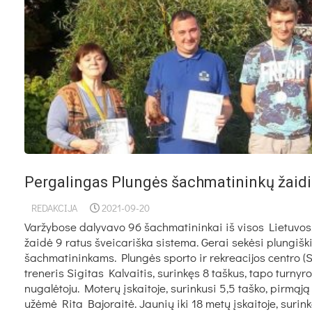
Pergalingas Plungės šachmatininkų žaid
REDAKCIJA
2021-09-20
Varžybose dalyvavo 96 šachmatininkai iš visos Lietuvos.
žaidė 9 ratus šveicariška sistema. Gerai sekėsi plungiš
šachmatininkams. Plungės sporto ir rekreacijos centro (
treneris Sigitas Kalvaitis, surinkęs 8 taškus, tapo turnyro
nugalėtoju. Moterų įskaitoje, surinkusi 5,5 taško, pirmąją
užėmė Rita Bajoraitė. Jaunių iki 18 metų įskaitoje, surink