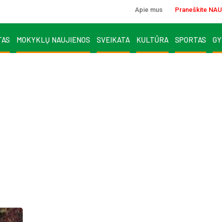
Apie mus
Praneškite NAU
TAS
MOKYKLŲ NAUJIENOS
SVEIKATA
KULTŪRA
SPORTAS
GY