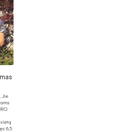
imas
 Jie
kiams
SRC)
 vietą
ęs 6,5