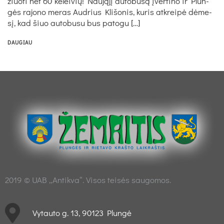
žiuo­ti net 60 ke­lei­vių! Nau­ją­jį au­to­bu­są įver­ti­no ir Plun­
gės ra­jo­no me­ras Aud­rius Kli­šo­nis, ku­ris at­krei­pė dė­me­
sį, kad šiuo au­to­bu­su bus pa­to­gu […]
DAUGIAU
2019 © UAB „Antikva“. Visos teisės saugomos.
Vytauto g. 13, 90123 Plungė