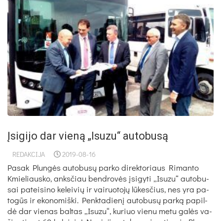
Įsigijo dar vieną „Isuzu“ autobusą
REDAKCIJA
2019-08-16
Pa­sak Plun­gės au­to­bu­sų par­ko di­rek­to­riaus Ri­man­to
Kmie­liaus­ko, anks­čiau bend­ro­vės įsi­gy­ti „Isu­zu“ au­to­bu­
sai pa­tei­si­no ke­lei­vių ir vai­ruo­to­jų lū­kes­čius, nes yra pa­
to­gūs ir eko­no­miš­ki. Penk­ta­die­nį au­to­bu­sų par­ką pa­pil­
dė dar vie­nas bal­tas „Isu­zu“, ku­riuo vie­nu me­tu ga­lės va­