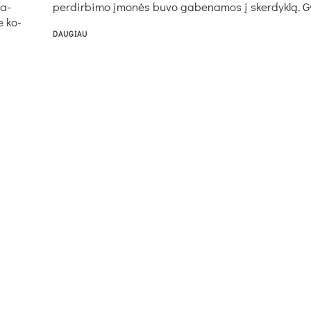
pa­
per­dir­bi­mo įmo­nės bu­vo ga­be­na­mos į sker­dyk­lą. G
se ko­
DAUGIAU