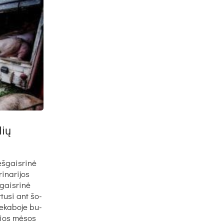
lių
eš­gais­ri­nė
i­na­ri­jos
gais­ri­nė
­tu­si ant šo­
e­ka­bo­je bu­
­čios mė­sos