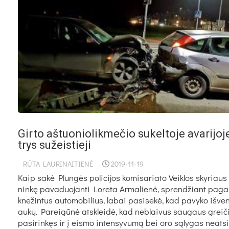
Girto aštuoniolikmečio sukeltoje avarijoj
trys sužeistieji
RŪTA LAURINAITIENĖ
2019-11-19
Kaip sa­kė Plun­gės po­li­ci­jos ko­mi­sa­ria­to Veik­los sky­riaus 
nin­kę pa­va­duo­jan­ti Lo­re­ta Ar­ma­lie­nė, spren­džiant pa­ga
kne­žin­tus au­to­mo­bi­lius, la­bai pa­si­se­kė, kad pa­vy­ko iš­ven
au­kų. Pa­rei­gū­nė at­sklei­dė, kad ne­blai­vus sau­gaus grei­
pa­si­rin­kęs ir į eis­mo in­ten­sy­vu­mą bei oro są­ly­gas neat­si