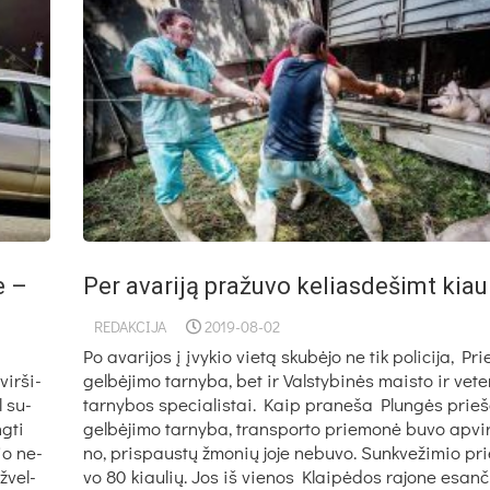
e –
Per avariją pražuvo keliasdešimt kiau
REDAKCIJA
2019-08-02
Po ava­ri­jos į įvy­kio vie­tą sku­bė­jo ne tik po­li­ci­ja, Pri
vir­ši­
gel­bė­ji­mo tar­ny­ba, bet ir Vals­ty­bi­nės mais­to ir ve­te­r
l su­
tar­ny­bos spe­cia­lis­tai. Kaip pra­ne­ša Plun­gės prieš­
g­ti
gel­bė­ji­mo tar­ny­ba, trans­por­to prie­mo­nė bu­vo ap­vir
čio ne­
no, pri­spaus­tų žmo­nių jo­je ne­bu­vo. Sunk­ve­ži­mio pri
ž­vel­
vo 80 kiau­lių. Jos iš vie­nos Klai­pė­dos ra­jo­ne esan