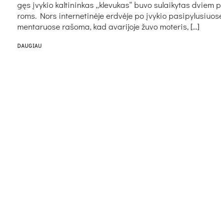
gęs įvy­kio kal­ti­nin­kas „kle­vu­kas“ bu­vo su­lai­ky­tas dviem 
roms. Nors in­ter­ne­ti­nė­je erd­vė­je po įvy­kio pa­si­py­lu­siuo­
men­ta­ruo­se ra­šo­ma, kad ava­ri­jo­je žu­vo mo­te­ris, […]
DAUGIAU