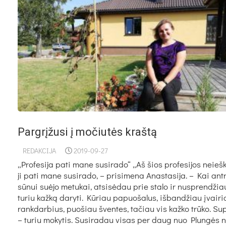
Pargrįžusi į močiutės kraštą
REDAKCIJA
2019-09-27
„Pro­fe­si­ja pa­ti ma­ne su­si­ra­do“ „Aš šios pro­fe­si­jos neieš­
ji pa­ti ma­ne su­si­ra­do, – pri­si­me­na Anas­ta­si­ja. – Kai ant
sū­nui suė­jo me­tu­kai, at­si­sė­dau prie sta­lo ir nu­spren­dži
tu­riu kaž­ką da­ry­ti. Kū­riau pa­puo­ša­lus, iš­ban­džiau įvai­r
rank­dar­bius, puo­šiau šven­tes, ta­čiau vis kaž­ko trū­ko. Sup
– tu­riu mo­ky­tis. Su­si­ra­dau vi­sas per daug nuo Plun­gės 