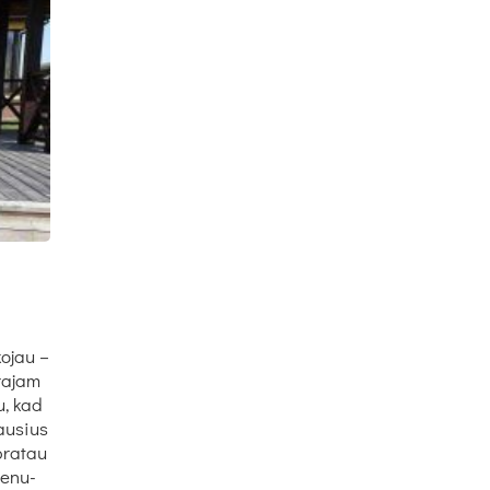
ko­jau –
­ra­jam
au, kad
iau­sius
­ra­tau
ne­nu­