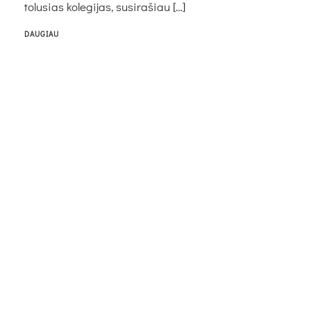
to­lu­sias ko­le­gi­jas, su­si­ra­šiau […]
DAUGIAU