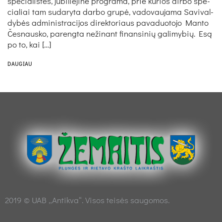
spe­cia­listės, ju­bi­lie­jinė pro­gra­ma, prie ku­rios dir­bo spe­
cia­liai tam su­da­ry­ta dar­bo grupė, va­do­vau­ja­ma Sa­vi­val­
dybės ad­mi­nist­ra­ci­jos di­rek­to­riaus pa­va­duo­to­jo Man­to
Čes­naus­ko, pa­reng­ta ne­ži­nant fi­nan­si­nių ga­li­my­bių. Esą
po to, kai […]
DAUGIAU
2019 © UAB „Antikva“. Visos teisės saugomos.