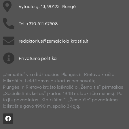
Vytauto g. 13, 90123 Plungė
Tel. +370 611 67608
redaktorius@zemaiciolaikrastis.lt
Privatumo politika
„Žemaitis“ yra didžiausias Plungės ir Rietavo krašto
laikraštis. Leidžiamas du kartus per savaitę.
Plungės ir Rietavo krašto laikraščio „Žemaitis“ pirmtakas
„Socialistinis kelias“ įkurtas 1948 m. lapkričio mėnesį. Po
to jis pavadintas „Kibirkštimi“. „Žemaičio“ pavadinimą
laikraštis gavo 1990 m. spalio 3-iąją.