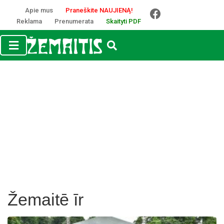
Apie mus
Praneškite NAUJIENĄ!
Reklama
Prenumerata
Skaityti PDF
Žemaitē īr