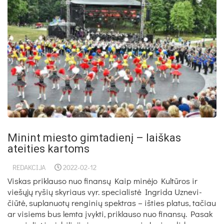
Minint miesto gimtadienį – laiškas
ateities kartoms
REDAKCIJA
2022-02-12
Vis­kas pri­klau­so nuo fi­nansų Kaip minė­jo Kultū­ros ir
viešųjų ry­šių sky­riaus vyr. spe­cia­listė Ing­ri­da Uz­ne­vi­
čiūtė, su­pla­nuotų ren­gi­nių spekt­ras – iš­ties pla­tus, ta­čiau
ar vi­siems bus lem­ta įvyk­ti, pri­klau­so nuo fi­nansų. Pa­sak