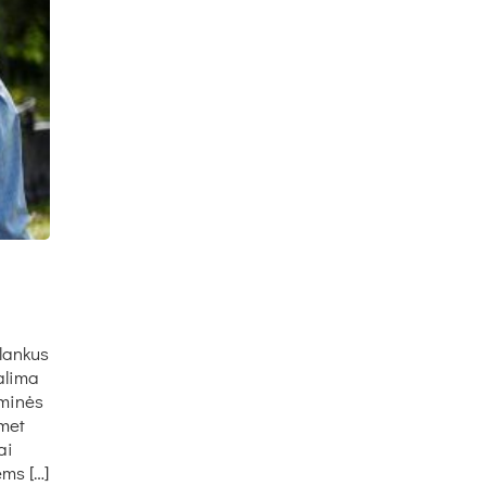
lan­kus
­li­ma
­mi­nės
­met
rai
iems […]