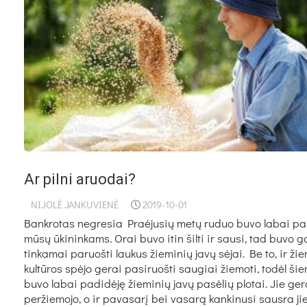
Ar pilni aruodai?
NIJOLĖ JANKUVIENĖ
2019-10-01
Bank­ro­tas ne­gre­sia Praė­ju­sių me­tų ru­duo bu­vo la­bai pa­
mū­sų ūki­nin­kams. Orai bu­vo itin šil­ti ir sau­si, tad bu­vo ga
tin­ka­mai pa­ruoš­ti lau­kus žie­mi­nių ja­vų sė­jai. Be to, ir žie
kul­tū­ros spė­jo ge­rai pa­si­ruoš­ti sau­giai žie­mo­ti, to­dėl šie
bu­vo la­bai pa­di­dė­ję žie­mi­nių ja­vų pa­sė­lių plo­tai. Jie ge­
per­žie­mo­jo, o ir pa­va­sa­rį bei va­sa­rą kan­ki­nu­si saus­ra j