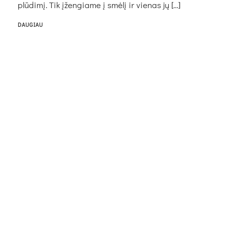
plūdimį. Tik įžen­gia­me į smėlį ir vie­nas jų […]
DAUGIAU