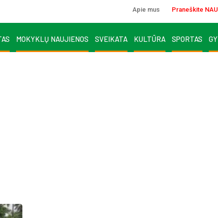
Apie mus
Praneškite NAU
TAS
MOKYKLŲ NAUJIENOS
SVEIKATA
KULTŪRA
SPORTAS
GY