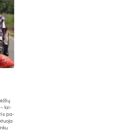
ėžlių
– lai­
­tis pa­
­tuo­ja
in­ku