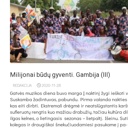
Milijonai būdų gyventi. Gambija (III)
REDAKCIJA
2020-11-28
Gatvės muzikos diena buvo marga Į nak­tinį žy­gi ieš­ko­ti v
Sus­kam­ba ža­din­tu­vas, pa­bun­du. Pir­ma va­lan­da nak­ties 
kas ei­ti dirb­ti. Ekst­re­ma­li drėgmė ir neatslūgs­tan­tis karš
suf­le­ruotų reng­tis kuo ma­žiau dra­bu­žių, ta­čiau kultū­ra dik
il­gas kel­nes, o lie­tin­ga­sis se­zo­nas – liet­paltį. Išei­nu. Su­t
ko­le­gas ir drau­giš­kai šne­ku­čiuo­da­mie­si pa­su­ka­me į pa­