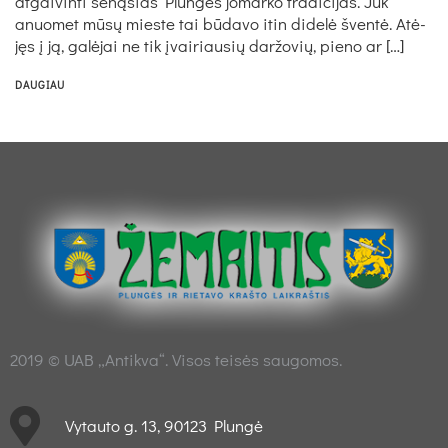
at­gai­vin­ti se­ną­sias Plun­gės jo­mar­ko tra­di­ci­jas. Juk
anuo­met mū­sų mies­te tai bū­da­vo itin di­de­lė šven­tė. Atė­
jęs į ją, ga­lė­jai ne tik įvai­riau­sių dar­žo­vių, pie­no ar […]
DAUGIAU
2019 © UAB „Antikva“. Visos teisės saugomos.
Vytauto g. 13, 90123 Plungė