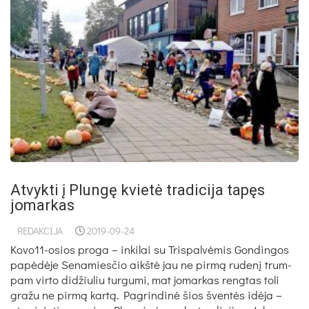
Atvykti į Plungę kvietė tradicija tapęs
jomarkas
REDAKCIJA
2019-09-24
Kovo11-osios proga – inkilai su Trispalvėmis Gon­din­gos
pa­pė­dė­je Se­na­mies­čio aikš­tė jau ne pir­mą ru­de­nį trum­
pam vir­to di­džiu­liu tur­gu­mi, mat jo­mar­kas reng­tas to­li
gra­žu ne pir­mą kar­tą. Pag­rin­di­nė šios šven­tės idė­ja –